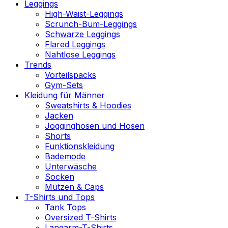
Leggings
High-Waist-Leggings
Scrunch-Bum-Leggings
Schwarze Leggings
Flared Leggings
Nahtlose Leggings
Trends
Vorteilspacks
Gym-Sets
Kleidung für Männer
Sweatshirts & Hoodies
Jacken
Jogginghosen und Hosen
Shorts
Funktionskleidung
Bademode
Unterwäsche
Socken
Mützen & Caps
T-Shirts und Tops
Tank Tops
Oversized T-Shirts
Langarm-T-Shirts