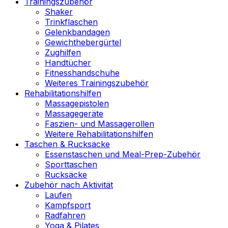
Trainingszubehör
Shaker
Trinkflaschen
Gelenkbandagen
Gewichthebergürtel
Zughilfen
Handtücher
Fitnesshandschuhe
Weiteres Trainingszubehör
Rehabilitationshilfen
Massagepistolen
Massagegeräte
Faszien- und Massagerollen
Weitere Rehabilitationshilfen
Taschen & Rucksäcke
Essenstaschen und Meal-Prep-Zubehör
Sporttaschen
Rucksäcke
Zubehör nach Aktivität
Laufen
Kampfsport
Radfahren
Yoga & Pilates