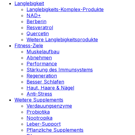
Langlebigkeit
Langlebigkeits-Komplex-Produkte
NAD+
Berberin
Resveratrol
Quercetin
Weitere Langlebigkeitsprodukte
Fitness-Ziele
Muskelaufbau
Abnehmen
Performance
Stärkung des Immunsystems
Regeneration
Besser Schlafen
Haut, Haare & Nägel
Anti-Stress
Weitere Supplements
Verdauungsenzyme
Probiotika
Nootropika
Leber-Support
Pflanzliche Supplements