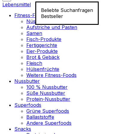
Lebensmittel
Beliebte Suchanfragen
Fitness-Food
Bestseller
Nüsse
Aufstriche und Pasten
Samen
Fisch-Produkte
Fertiggerichte
Eier-Produkte
Brot & Gebäck
Fleisch
Hülsenfrüchte
Weitere Fitness-Foods
Nussbutter
100 % Nussbutter
Süße Nussbutter
Protein-Nussbutter
Superfoods
Grüne Superfoods
Ballaststoffe
Andere Superfoods
Snacks