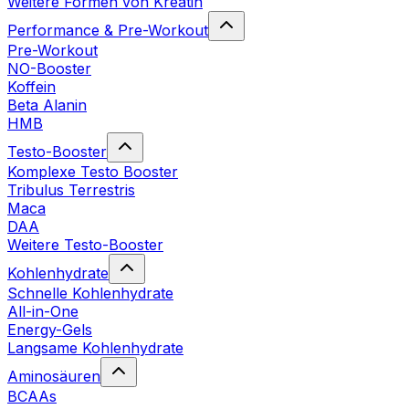
Weitere Formen von Kreatin
Performance & Pre-Workout
Pre-Workout
NO-Booster
Koffein
Beta Alanin
HMB
Testo-Booster
Komplexe Testo Booster
Tribulus Terrestris
Maca
DAA
Weitere Testo-Booster
Kohlenhydrate
Schnelle Kohlenhydrate
All-in-One
Energy-Gels
Langsame Kohlenhydrate
Aminosäuren
BCAAs