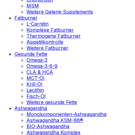
MSM
Weitere Gelenk-Supplements
Fatburner
L-Carnitin
Komplexe Fatburner
Thermogene Fatburner
Appetitkontrolle
Weitere Fatburner
Gesunde Fette
Omega-3
Omega-3-6-9
CLA & HCA
MCT-Öl
Krill-Öl
Lecithin
Fisch-Öl
Weitere gesunde Fette
Ashwagandha
Monokomponenten-Ashwagandha
Ashwagandha KSM-66®
BIO-Ashwagandha
Ashwagandha Komplex