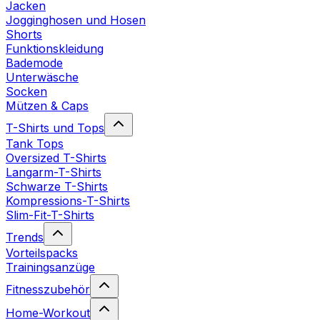
Jacken
Jogginghosen und Hosen
Shorts
Funktionskleidung
Bademode
Unterwäsche
Socken
Mützen & Caps
T-Shirts und Tops
Tank Tops
Oversized T-Shirts
Langarm-T-Shirts
Schwarze T-Shirts
Kompressions-T-Shirts
Slim-Fit-T-Shirts
Trends
Vorteilspacks
Trainingsanzüge
Fitnesszubehör
Home-Workout