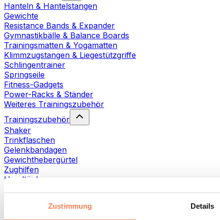
Hanteln & Hantelstangen
Gewichte
Resistance Bands & Expander
Gymnastikbälle & Balance Boards
Trainingsmatten & Yogamatten
Klimmzugstangen & Liegestützgriffe
Schlingentrainer
Springseile
Fitness-Gadgets
Power-Racks & Ständer
Weiteres Trainingszubehör
Trainingszubehör
Shaker
Trinkflaschen
Gelenkbandagen
Gewichthebergürtel
Zughilfen
Handtücher
Fitnesshandschuhe
Weiteres Trainingszubehör
Zustimmung
Details
Rehabilitationshilfen