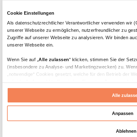
Massagepistolen
Massagegeräte
Cookie Einstellungen
Faszien- und Massagerollen
Weitere Rehabilitationshilfen
Als datenschutzrechtlicher Verantwortlicher verwenden wir
unserer Webseite zu ermöglichen, nutzerfreundlicher zu gest
Taschen & Rucksäcke
Essenstaschen und Meal-Prep-Zubehör
Zugriffe auf unserer Webseite zu analysieren. Wir binden auc
Sporttaschen
unserer Webseite ein.
Rucksäcke
Zubehör nach Aktivität
Wenn Sie auf „
Alle zulassen
“ klicken, stimmen Sie der Set
Laufen
(insbesondere zu Analyse- und Marketingzwecken) zu. Wenn 
Kampfsport
„notwendige“ Cookies gesetzt, welche für den Betrieb der We
Radfahren
individuelle Auswahl treffen, indem Sie unter „
Anpassen
“ ei
Yoga & Pilates
erlauben
“ klicken.
Kältetherapie
Alle zulass
Schwimmen
Wandern
Weitere Informationen über die Verarbeitung Ihrer Daten find
Cookies“ sowie in unserer
Datenschutzerklärung
.
Biohacking
Anpassen
Rotlichttherapie
Wasserfilter und Kannen
Sie können Ihre Einwilligung jederzeit in den
Cookie-Einstel
Ablehnen
widerrufen.
Mehr Info
Nachhaltiger Haushalt