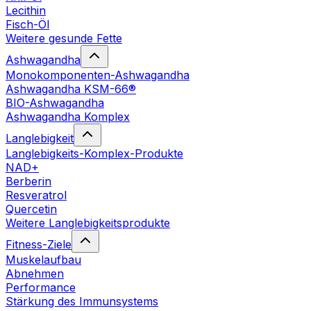
Lecithin
Fisch-Öl
Weitere gesunde Fette
Ashwagandha
Monokomponenten-Ashwagandha
Ashwagandha KSM-66®
BIO-Ashwagandha
Ashwagandha Komplex
Langlebigkeit
Langlebigkeits-Komplex-Produkte
NAD+
Berberin
Resveratrol
Quercetin
Weitere Langlebigkeitsprodukte
Fitness-Ziele
Muskelaufbau
Abnehmen
Performance
Stärkung des Immunsystems