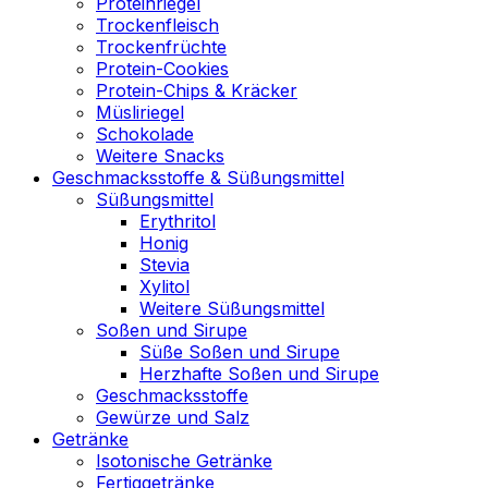
Proteinriegel
Trockenfleisch
Trockenfrüchte
Protein-Cookies
Protein-Chips & Kräcker
Müsliriegel
Schokolade
Weitere Snacks
Geschmacksstoffe & Süßungsmittel
Süßungsmittel
Erythritol
Honig
Stevia
Xylitol
Weitere Süßungsmittel
Soßen und Sirupe
Süße Soßen und Sirupe
Herzhafte Soßen und Sirupe
Geschmacksstoffe
Gewürze und Salz
Getränke
Isotonische Getränke
Fertiggetränke