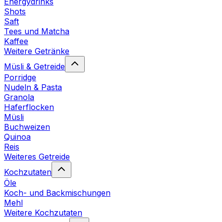
Energydrinks
Shots
Saft
Tees und Matcha
Kaffee
Weitere Getränke
Müsli & Getreide
Porridge
Nudeln & Pasta
Granola
Haferflocken
Müsli
Buchweizen
Quinoa
Reis
Weiteres Getreide
Kochzutaten
Öle
Koch- und Backmischungen
Mehl
Weitere Kochzutaten