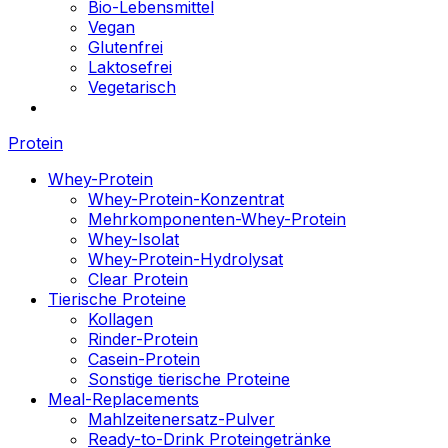
Bio-Lebensmittel
Vegan
Glutenfrei
Laktosefrei
Vegetarisch
Protein
Whey-Protein
Whey-Protein-Konzentrat
Mehrkomponenten-Whey-Protein
Whey-Isolat
Whey-Protein-Hydrolysat
Clear Protein
Tierische Proteine
Kollagen
Rinder-Protein
Casein-Protein
Sonstige tierische Proteine
Meal-Replacements
Mahlzeitenersatz-Pulver
Ready-to-Drink Proteingetränke