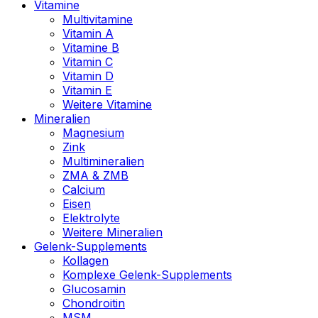
Vitamine
Multivitamine
Vitamin A
Vitamine B
Vitamin C
Vitamin D
Vitamin E
Weitere Vitamine
Mineralien
Magnesium
Zink
Multimineralien
ZMA & ZMB
Calcium
Eisen
Elektrolyte
Weitere Mineralien
Gelenk-Supplements
Kollagen
Komplexe Gelenk-Supplements
Glucosamin
Chondroitin
MSM