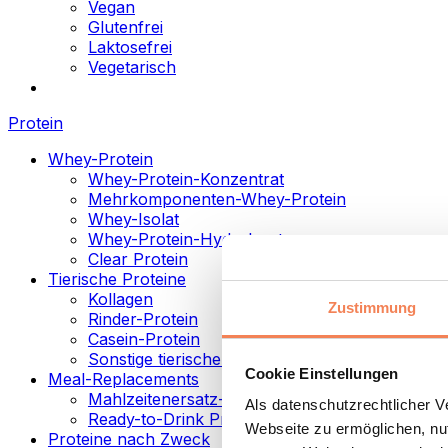
Vegan
Glutenfrei
Laktosefrei
Vegetarisch
Protein
Whey-Protein
Whey-Protein-Konzentrat
Mehrkomponenten-Whey-Protein
Whey-Isolat
Whey-Protein-Hydrolysat
Clear Protein
Tierische Proteine
Kollagen
Zustimmung
Rinder-Protein
Casein-Protein
Sonstige tierische Proteine
Cookie Einstellungen
Meal-Replacements
Mahlzeitenersatz-Pulver
Als datenschutzrechtlicher 
Ready-to-Drink Proteingetränke
Webseite zu ermöglichen, nut
Proteine nach Zweck