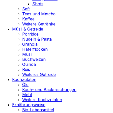
Shots
Saft
Tees und Matcha
Kaffee
Weitere Getränke
Müsli & Getreide
Porridge
Nudeln & Pasta
Granola
Haferflocken
Müsli
Buchweizen
Quinoa
Reis
Weiteres Getreide
Kochzutaten
Öle
Koch- und Backmischungen
Mehl
Weitere Kochzutaten
Ernährungsweise
Bio-Lebensmittel