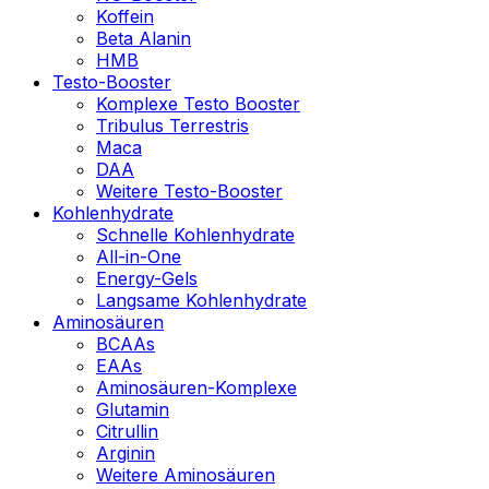
Koffein
Beta Alanin
HMB
Testo-Booster
Komplexe Testo Booster
Tribulus Terrestris
Maca
DAA
Weitere Testo-Booster
Kohlenhydrate
Schnelle Kohlenhydrate
All-in-One
Energy-Gels
Langsame Kohlenhydrate
Aminosäuren
BCAAs
EAAs
Aminosäuren-Komplexe
Glutamin
Citrullin
Arginin
Weitere Aminosäuren