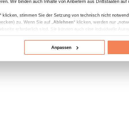
ren. Wir binden auch Inhalte von Anbietern aus Drittstaaten auf
“ klicken, stimmen Sie der Setzung von technisch nicht notwen
ecken) zu. Wenn Sie auf „
Ablehnen
“ klicken, werden nur „notw
bseite erforderlich sind. Sie können auch eine individuelle Ausw
rien an- oder abwählen und „
Auswahl erlauben
“ klicken.
Anpassen
ie Verarbeitung Ihrer Daten finden Sie in den Unterpunkten „Deta
zerklärung
.
jederzeit in den
Cookie-Einstellungen
auf unserer Webseite änd