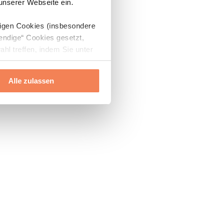
 unserer Webseite ein.
digen Cookies (insbesondere
endige“ Cookies gesetzt,
ahl treffen, indem Sie unter
Alle zulassen
ils“ und „Über Cookies“
ern oder widerrufen.
Mehr