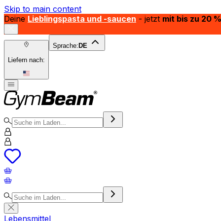
Skip to main content
Deine
Lieblingspasta und -saucen
- jetzt
mit bis zu 20 
Sprache:
DE
Liefern nach:
Lebensmittel