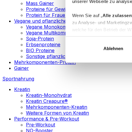
unserer Webseite zu analysie
Mass Gainer
Proteine für Gewichtsverlust
Protein für Frauen
Wenn Sie auf „
Alle zulassen
Vegane und pflanzliche Proteine
zu Analyse- und Marketingzw
Vegane Monokomponenten-Proteine
welche für den Betrieb der We
Vegane Multikomponenten-Proteine
„
Anpassen
“ einzelne Katego
Soja-Protein
Erbsenproteine
Ablehnen
BIO Proteine
Weitere Informationen über d
Sonstige pflanzliche Proteine
sowie in unserer
Datenschut
Mehrkomponenten-Protein
Gainer
Sie können Ihre Einwilligung 
Sportnahrung
Info
Kreatin
Kreatin-Monohydrat
Kreatin Creapure®
Mehrkomponenten-Kreatin
Weitere Formen von Kreatin
Performance & Pre-Workout
Pre-Workout
NO-Booster