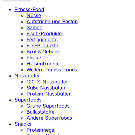
Fitness-Food
Nüsse
Aufstriche und Pasten
Samen
Fisch-Produkte
Fertiggerichte
Eier-Produkte
Brot & Gebäck
Fleisch
Hülsenfrüchte
Weitere Fitness-Foods
Nussbutter
100 % Nussbutter
Süße Nussbutter
Protein-Nussbutter
Superfoods
Grüne Superfoods
Ballaststoffe
Andere Superfoods
Snacks
Proteinriegel