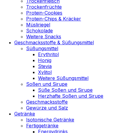
Trockenfleisch
Trockenfrüchte
Protein-Cookies
Protein-Chips & Kräcker
Müsliriegel
Schokolade
Weitere Snacks
Geschmacksstoffe & Süßungsmittel
Süßungsmittel
Erythritol
Honig
Stevia
Xylitol
Weitere Süßungsmittel
Soßen und Sirupe
Süße Soßen und Sirupe
Herzhafte Soßen und Sirupe
Geschmacksstoffe
Gewürze und Salz
Getränke
Isotonische Getränke
Fertiggetränke
Energydrinks