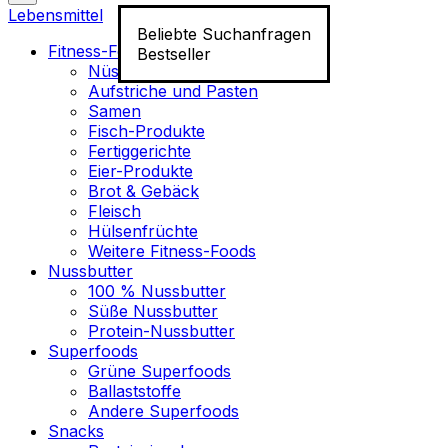
Lebensmittel
Beliebte Suchanfragen
Fitness-Food
Bestseller
Nüsse
Aufstriche und Pasten
Samen
Fisch-Produkte
Fertiggerichte
Eier-Produkte
Brot & Gebäck
Fleisch
Hülsenfrüchte
Weitere Fitness-Foods
Nussbutter
100 % Nussbutter
Süße Nussbutter
Protein-Nussbutter
Superfoods
Grüne Superfoods
Ballaststoffe
Andere Superfoods
Snacks