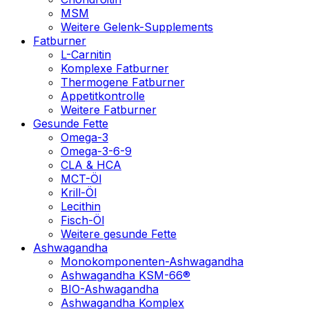
MSM
Weitere Gelenk-Supplements
Fatburner
L-Carnitin
Komplexe Fatburner
Thermogene Fatburner
Appetitkontrolle
Weitere Fatburner
Gesunde Fette
Omega-3
Omega-3-6-9
CLA & HCA
MCT-Öl
Krill-Öl
Lecithin
Fisch-Öl
Weitere gesunde Fette
Ashwagandha
Monokomponenten-Ashwagandha
Ashwagandha KSM-66®
BIO-Ashwagandha
Ashwagandha Komplex