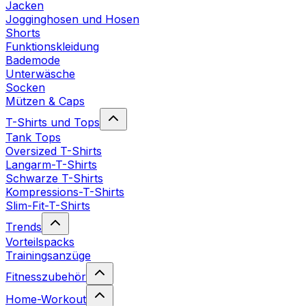
Jacken
Jogginghosen und Hosen
Shorts
Funktionskleidung
Bademode
Unterwäsche
Socken
Mützen & Caps
T-Shirts und Tops
Tank Tops
Oversized T-Shirts
Langarm-T-Shirts
Schwarze T-Shirts
Kompressions-T-Shirts
Slim-Fit-T-Shirts
Trends
Vorteilspacks
Trainingsanzüge
Fitnesszubehör
Home-Workout