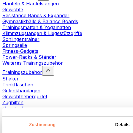
Hanteln & Hantelstangen
Gewichte
Resistance Bands & Expander
Gymnastikbälle & Balance Boards
Trainingsmatten & Yogamatten
Klimmzugstangen & Liegestützgriffe
Schlingentrainer
Springseile
Fitness-Gadgets
Power-Racks & Ständer
Weiteres Trainingszubehör
Trainingszubehör
Shaker
Trinkflaschen
Gelenkbandagen
Gewichthebergürtel
Zughilfen
Handtücher
Fitnesshandschuhe
Weiteres Trainingszubehör
Zustimmung
Details
Rehabilitationshilfen