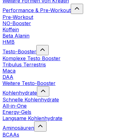
Weitere Formen von Kreatin
Performance & Pre-Workout
Pre-Workout
NO-Booster
Koffein
Beta Alanin
HMB
Testo-Booster
Komplexe Testo Booster
Tribulus Terrestris
Maca
DAA
Weitere Testo-Booster
Kohlenhydrate
Schnelle Kohlenhydrate
All-in-One
Energy-Gels
Langsame Kohlenhydrate
Aminosäuren
BCAAs