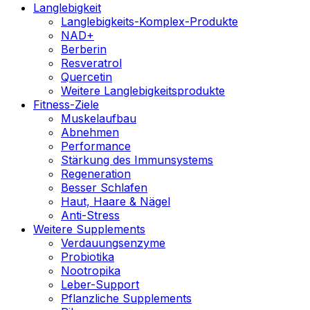
Langlebigkeit
Langlebigkeits-Komplex-Produkte
NAD+
Berberin
Resveratrol
Quercetin
Weitere Langlebigkeitsprodukte
Fitness-Ziele
Muskelaufbau
Abnehmen
Performance
Stärkung des Immunsystems
Regeneration
Besser Schlafen
Haut, Haare & Nägel
Anti-Stress
Weitere Supplements
Verdauungsenzyme
Probiotika
Nootropika
Leber-Support
Pflanzliche Supplements