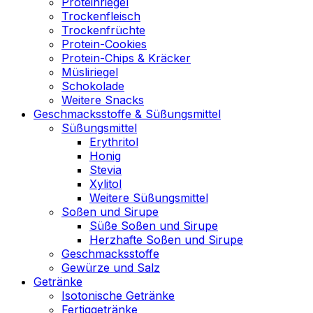
Proteinriegel
Trockenfleisch
Trockenfrüchte
Protein-Cookies
Protein-Chips & Kräcker
Müsliriegel
Schokolade
Weitere Snacks
Geschmacksstoffe & Süßungsmittel
Süßungsmittel
Erythritol
Honig
Stevia
Xylitol
Weitere Süßungsmittel
Soßen und Sirupe
Süße Soßen und Sirupe
Herzhafte Soßen und Sirupe
Geschmacksstoffe
Gewürze und Salz
Getränke
Isotonische Getränke
Fertiggetränke