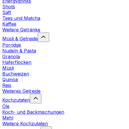
Energydrinks
Shots
Saft
Tees und Matcha
Kaffee
Weitere Getränke
Müsli & Getreide
Porridge
Nudeln & Pasta
Granola
Haferflocken
Müsli
Buchweizen
Quinoa
Reis
Weiteres Getreide
Kochzutaten
Öle
Koch- und Backmischungen
Mehl
Weitere Kochzutaten