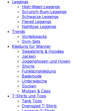
Leggings
High-Waist-Leggings
Scrunch-Bum-Leggings
Schwarze Leggings
Flared Leggings
Nahtlose Leggings
Trends
Vorteilspacks
Gym-Sets
Kleidung für Männer
Sweatshirts & Hoodies
Jacken
Jogginghosen und Hosen
Shorts
Funktionskleidung
Bademode
Unterwäsche
Socken
Mützen & Caps
T-Shirts und Tops
Tank Tops
Oversized T-Shirts
Langarm-T-Shirts