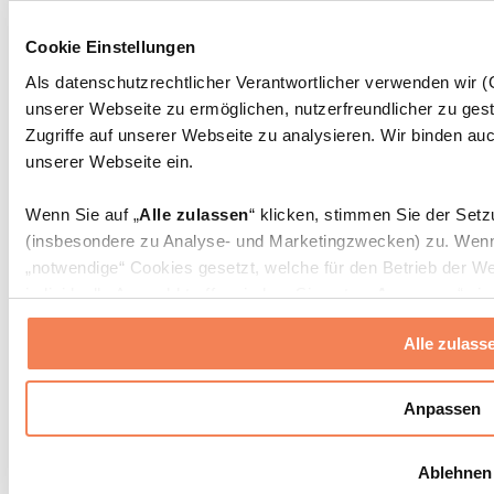
Massagepistolen
Massagegeräte
Cookie Einstellungen
Faszien- und Massagerollen
Weitere Rehabilitationshilfen
Als datenschutzrechtlicher Verantwortlicher verwenden wir
unserer Webseite zu ermöglichen, nutzerfreundlicher zu gest
Taschen & Rucksäcke
Essenstaschen und Meal-Prep-Zubehör
Zugriffe auf unserer Webseite zu analysieren. Wir binden auc
Sporttaschen
unserer Webseite ein.
Rucksäcke
Zubehör nach Aktivität
Wenn Sie auf „
Alle zulassen
“ klicken, stimmen Sie der Set
Laufen
(insbesondere zu Analyse- und Marketingzwecken) zu. Wenn 
Kampfsport
„notwendige“ Cookies gesetzt, welche für den Betrieb der We
Radfahren
individuelle Auswahl treffen, indem Sie unter „
Anpassen
“ ei
Yoga & Pilates
erlauben
“ klicken.
Kältetherapie
Alle zulass
Schwimmen
Wandern
Weitere Informationen über die Verarbeitung Ihrer Daten find
Cookies“ sowie in unserer
Datenschutzerklärung
.
Biohacking
Anpassen
Rotlichttherapie
Wasserfilter und Kannen
Sie können Ihre Einwilligung jederzeit in den
Cookie-Einstel
Ablehnen
widerrufen.
Mehr Info
Nachhaltiger Haushalt