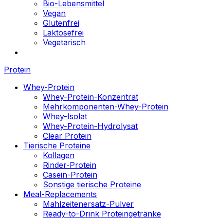
Bio-Lebensmittel
Vegan
Glutenfrei
Laktosefrei
Vegetarisch
Protein
Whey-Protein
Whey-Protein-Konzentrat
Mehrkomponenten-Whey-Protein
Whey-Isolat
Whey-Protein-Hydrolysat
Clear Protein
Tierische Proteine
Kollagen
Rinder-Protein
Casein-Protein
Sonstige tierische Proteine
Meal-Replacements
Mahlzeitenersatz-Pulver
Ready-to-Drink Proteingetränke