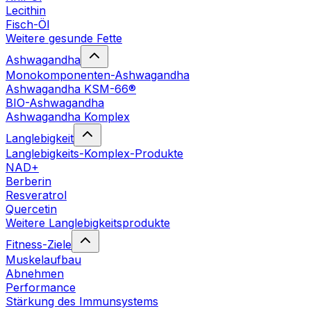
Lecithin
Fisch-Öl
Weitere gesunde Fette
Ashwagandha
Monokomponenten-Ashwagandha
Ashwagandha KSM-66®
BIO-Ashwagandha
Ashwagandha Komplex
Langlebigkeit
Langlebigkeits-Komplex-Produkte
NAD+
Berberin
Resveratrol
Quercetin
Weitere Langlebigkeitsprodukte
Fitness-Ziele
Muskelaufbau
Abnehmen
Performance
Stärkung des Immunsystems