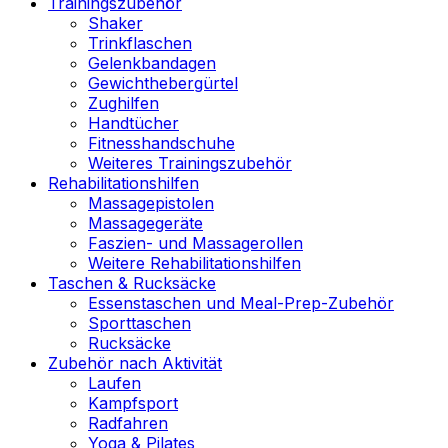
Trainingszubehör
Shaker
Trinkflaschen
Gelenkbandagen
Gewichthebergürtel
Zughilfen
Handtücher
Fitnesshandschuhe
Weiteres Trainingszubehör
Rehabilitationshilfen
Massagepistolen
Massagegeräte
Faszien- und Massagerollen
Weitere Rehabilitationshilfen
Taschen & Rucksäcke
Essenstaschen und Meal-Prep-Zubehör
Sporttaschen
Rucksäcke
Zubehör nach Aktivität
Laufen
Kampfsport
Radfahren
Yoga & Pilates