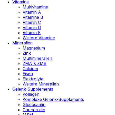
Vitamine
Multivitamine
Vitamin A
Vitamine B
Vitamin C
Vitamin D
Vitamin E
Weitere Vitamine
Mineralien
Magnesium
Zink
Multimineralien
ZMA & ZMB
Calcium
Eisen
Elektrolyte
Weitere Mineralien
Gelenk-Supplements
Kollagen
Komplexe Gelenk-Supplements
Glucosamin
Chondroitin
MSM