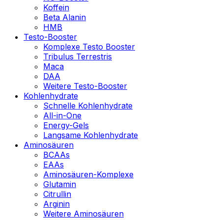
Koffein
Beta Alanin
HMB
Testo-Booster
Komplexe Testo Booster
Tribulus Terrestris
Maca
DAA
Weitere Testo-Booster
Kohlenhydrate
Schnelle Kohlenhydrate
All-in-One
Energy-Gels
Langsame Kohlenhydrate
Aminosäuren
BCAAs
EAAs
Aminosäuren-Komplexe
Glutamin
Citrullin
Arginin
Weitere Aminosäuren