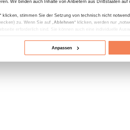
ren. Wir binden auch Inhalte von Anbietern aus Drittstaaten auf
“ klicken, stimmen Sie der Setzung von technisch nicht notwen
ecken) zu. Wenn Sie auf „
Ablehnen
“ klicken, werden nur „notw
bseite erforderlich sind. Sie können auch eine individuelle Ausw
rien an- oder abwählen und „
Auswahl erlauben
“ klicken.
Anpassen
ie Verarbeitung Ihrer Daten finden Sie in den Unterpunkten „Deta
zerklärung
.
jederzeit in den
Cookie-Einstellungen
auf unserer Webseite änd