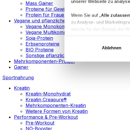
unserer Webseite zu analysie
Mass Gainer
Proteine für Gewichtsverlust
Protein für Frauen
Wenn Sie auf „
Alle zulassen
Vegane und pflanzliche Proteine
zu Analyse- und Marketingzw
Vegane Monokomponenten-Proteine
welche für den Betrieb der We
Vegane Multikomponenten-Proteine
„
Anpassen
“ einzelne Katego
Soja-Protein
Erbsenproteine
Ablehnen
BIO Proteine
Weitere Informationen über d
Sonstige pflanzliche Proteine
sowie in unserer
Datenschut
Mehrkomponenten-Protein
Gainer
Sie können Ihre Einwilligung 
Sportnahrung
Info
Kreatin
Kreatin-Monohydrat
Kreatin Creapure®
Mehrkomponenten-Kreatin
Weitere Formen von Kreatin
Performance & Pre-Workout
Pre-Workout
NO-Booster