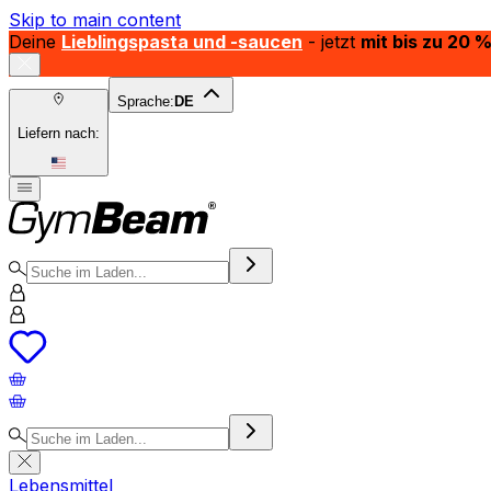
Skip to main content
Deine
Lieblingspasta und -saucen
- jetzt
mit bis zu 20 
Sprache:
DE
Liefern nach:
Lebensmittel