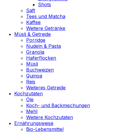
Shots
Saft
Tees und Matcha
Kaffee
Weitere Getränke
Müsli & Getreide
Porridge
Nudeln & Pasta
Granola
Haferflocken
Müsli
Buchweizen
Quinoa
Reis
Weiteres Getreide
Kochzutaten
Öle
Koch- und Backmischungen
Mehl
Weitere Kochzutaten
Ernährungsweise
Bio-Lebensmittel