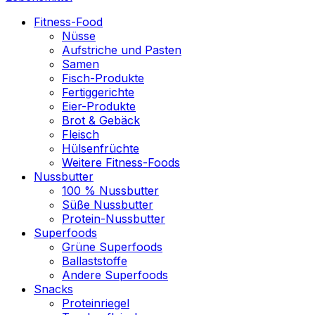
Fitness-Food
Nüsse
Aufstriche und Pasten
Samen
Fisch-Produkte
Fertiggerichte
Eier-Produkte
Brot & Gebäck
Fleisch
Hülsenfrüchte
Weitere Fitness-Foods
Nussbutter
100 % Nussbutter
Süße Nussbutter
Protein-Nussbutter
Superfoods
Grüne Superfoods
Ballaststoffe
Andere Superfoods
Snacks
Proteinriegel