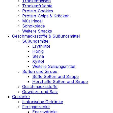
Trockenfleisch
Trockenfrüchte
Protein-Cookies
Protein-Chips & Kräcker
Müsliriegel
Schokolade
Weitere Snacks
Geschmacksstoffe & Süßungsmittel
Süßungsmittel
Erythritol
Honig
Stevia
Xylitol
Weitere Süßungsmittel
Soßen und Sirupe
Süße Soßen und Sirupe
Herzhafte Soßen und Sirupe
Geschmacksstoffe
Gewürze und Salz
Getränke
Isotonische Getränke
Fertiggetränke
Energydrinks