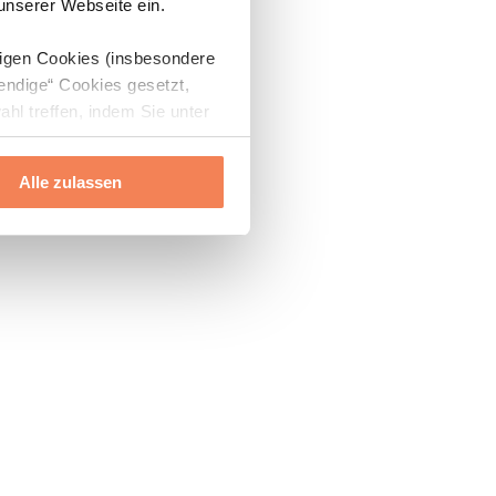
 unserer Webseite ein.
digen Cookies (insbesondere
endige“ Cookies gesetzt,
ahl treffen, indem Sie unter
Alle zulassen
ils“ und „Über Cookies“
ern oder widerrufen.
Mehr