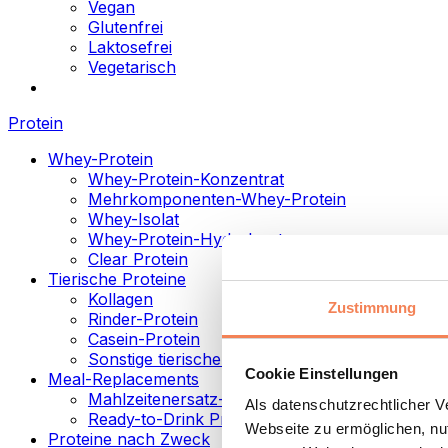
Vegan
Glutenfrei
Laktosefrei
Vegetarisch
Protein
Whey-Protein
Whey-Protein-Konzentrat
Mehrkomponenten-Whey-Protein
Whey-Isolat
Whey-Protein-Hydrolysat
Clear Protein
Tierische Proteine
Kollagen
Zustimmung
Rinder-Protein
Casein-Protein
Sonstige tierische Proteine
Cookie Einstellungen
Meal-Replacements
Mahlzeitenersatz-Pulver
Als datenschutzrechtlicher 
Ready-to-Drink Proteingetränke
Webseite zu ermöglichen, nut
Proteine nach Zweck