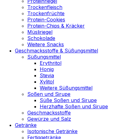
Proteinriegel
Trockenfleisch
Trockenfrüchte
Protein-Cookies
Protein-Chips & Kräcker
Müsliriegel
Schokolade
Weitere Snacks
Geschmacksstoffe & Süßungsmittel
Süßungsmittel
Erythritol
Honig
Stevia
Xylitol
Weitere Süßungsmittel
Soßen und Sirupe
Süße Soßen und Sirupe
Herzhafte Soßen und Sirupe
Geschmacksstoffe
Gewürze und Salz
Getränke
Isotonische Getränke
Fertiggetränke