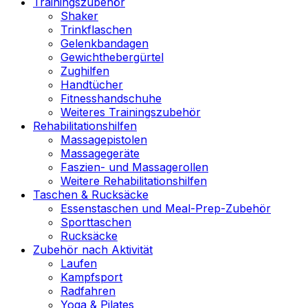
Trainingszubehör
Shaker
Trinkflaschen
Gelenkbandagen
Gewichthebergürtel
Zughilfen
Handtücher
Fitnesshandschuhe
Weiteres Trainingszubehör
Rehabilitationshilfen
Massagepistolen
Massagegeräte
Faszien- und Massagerollen
Weitere Rehabilitationshilfen
Taschen & Rucksäcke
Essenstaschen und Meal-Prep-Zubehör
Sporttaschen
Rucksäcke
Zubehör nach Aktivität
Laufen
Kampfsport
Radfahren
Yoga & Pilates