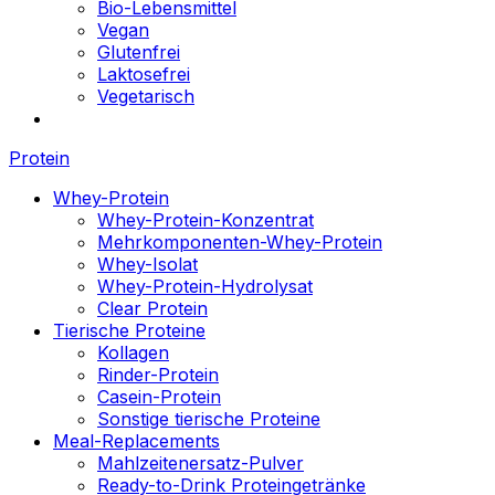
Bio-Lebensmittel
Vegan
Glutenfrei
Laktosefrei
Vegetarisch
Protein
Whey-Protein
Whey-Protein-Konzentrat
Mehrkomponenten-Whey-Protein
Whey-Isolat
Whey-Protein-Hydrolysat
Clear Protein
Tierische Proteine
Kollagen
Rinder-Protein
Casein-Protein
Sonstige tierische Proteine
Meal-Replacements
Mahlzeitenersatz-Pulver
Ready-to-Drink Proteingetränke