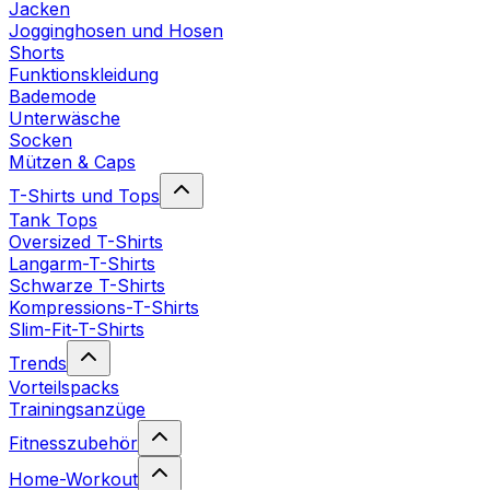
Jacken
Jogginghosen und Hosen
Shorts
Funktionskleidung
Bademode
Unterwäsche
Socken
Mützen & Caps
T-Shirts und Tops
Tank Tops
Oversized T-Shirts
Langarm-T-Shirts
Schwarze T-Shirts
Kompressions-T-Shirts
Slim-Fit-T-Shirts
Trends
Vorteilspacks
Trainingsanzüge
Fitnesszubehör
Home-Workout