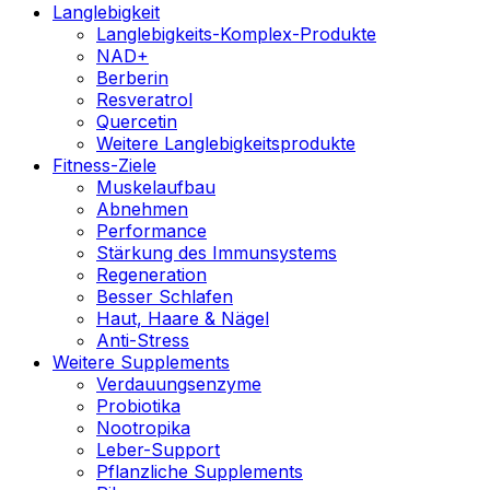
Langlebigkeit
Langlebigkeits-Komplex-Produkte
NAD+
Berberin
Resveratrol
Quercetin
Weitere Langlebigkeitsprodukte
Fitness-Ziele
Muskelaufbau
Abnehmen
Performance
Stärkung des Immunsystems
Regeneration
Besser Schlafen
Haut, Haare & Nägel
Anti-Stress
Weitere Supplements
Verdauungsenzyme
Probiotika
Nootropika
Leber-Support
Pflanzliche Supplements