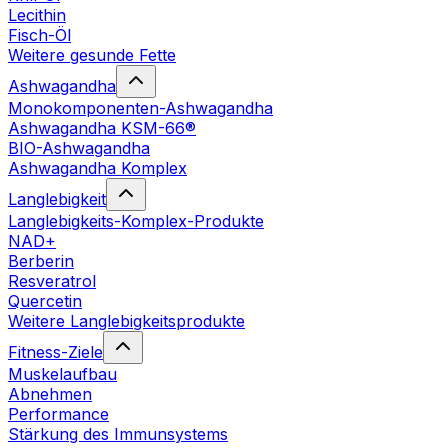
Lecithin
Fisch-Öl
Weitere gesunde Fette
Ashwagandha
Monokomponenten-Ashwagandha
Ashwagandha KSM-66®
BIO-Ashwagandha
Ashwagandha Komplex
Langlebigkeit
Langlebigkeits-Komplex-Produkte
NAD+
Berberin
Resveratrol
Quercetin
Weitere Langlebigkeitsprodukte
Fitness-Ziele
Muskelaufbau
Abnehmen
Performance
Stärkung des Immunsystems