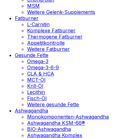
MSM
Weitere Gelenk-Supplements
Fatburner
L-Carnitin
Komplexe Fatburner
Thermogene Fatburner
Appetitkontrolle
Weitere Fatburner
Gesunde Fette
Omega-3
Omega-3-6-9
CLA & HCA
MCT-Öl
Krill-Öl
Lecithin
Fisch-Öl
Weitere gesunde Fette
Ashwagandha
Monokomponenten-Ashwagandha
Ashwagandha KSM-66®
BIO-Ashwagandha
Ashwagandha Komplex