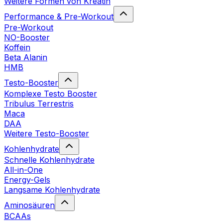
Weitere Formen von Kreatin
Performance & Pre-Workout
Pre-Workout
NO-Booster
Koffein
Beta Alanin
HMB
Testo-Booster
Komplexe Testo Booster
Tribulus Terrestris
Maca
DAA
Weitere Testo-Booster
Kohlenhydrate
Schnelle Kohlenhydrate
All-in-One
Energy-Gels
Langsame Kohlenhydrate
Aminosäuren
BCAAs