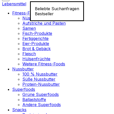
Lebensmittel
Beliebte Suchanfragen
Fitness-Food
Bestseller
Nüsse
Aufstriche und Pasten
Samen
Fisch-Produkte
Fertiggerichte
Eier-Produkte
Brot & Gebäck
Fleisch
Hülsenfrüchte
Weitere Fitness-Foods
Nussbutter
100 % Nussbutter
Süße Nussbutter
Protein-Nussbutter
Superfoods
Grüne Superfoods
Ballaststoffe
Andere Superfoods
Snacks