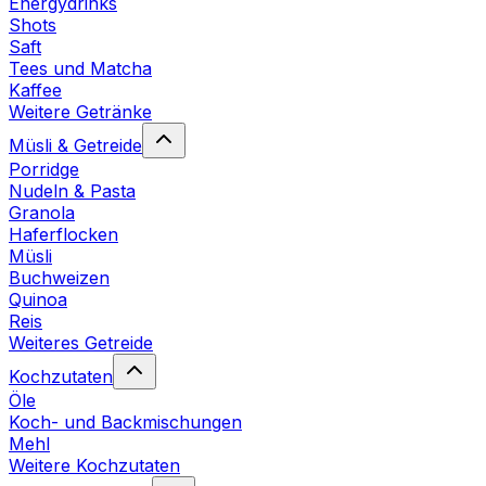
Energydrinks
Shots
Saft
Tees und Matcha
Kaffee
Weitere Getränke
Müsli & Getreide
Porridge
Nudeln & Pasta
Granola
Haferflocken
Müsli
Buchweizen
Quinoa
Reis
Weiteres Getreide
Kochzutaten
Öle
Koch- und Backmischungen
Mehl
Weitere Kochzutaten