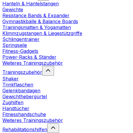
Hanteln & Hantelstangen
Gewichte
Resistance Bands & Expander
Gymnastikbälle & Balance Boards
Trainingsmatten & Yogamatten
Klimmzugstangen & Liegestützgriffe
Schlingentrainer
Springseile
Fitness-Gadgets
Power-Racks & Ständer
Weiteres Trainingszubehör
Trainingszubehör
Shaker
Trinkflaschen
Gelenkbandagen
Gewichthebergürtel
Zughilfen
Handtücher
Fitnesshandschuhe
Weiteres Trainingszubehör
Rehabilitationshilfen