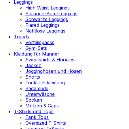
Leggings
High-Waist-Leggings
Scrunch-Bum-Leggings
Schwarze Leggings
Flared Leggings
Nahtlose Leggings
Trends
Vorteilspacks
Gym-Sets
Kleidung für Männer
Sweatshirts & Hoodies
Jacken
Jogginghosen und Hosen
Shorts
Funktionskleidung
Bademode
Unterwäsche
Socken
Mützen & Caps
T-Shirts und Tops
Tank Tops
Oversized T-Shirts
Langarm-T-Shirts