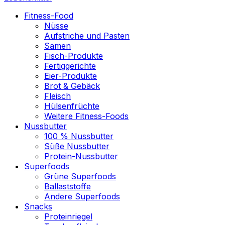
Fitness-Food
Nüsse
Aufstriche und Pasten
Samen
Fisch-Produkte
Fertiggerichte
Eier-Produkte
Brot & Gebäck
Fleisch
Hülsenfrüchte
Weitere Fitness-Foods
Nussbutter
100 % Nussbutter
Süße Nussbutter
Protein-Nussbutter
Superfoods
Grüne Superfoods
Ballaststoffe
Andere Superfoods
Snacks
Proteinriegel