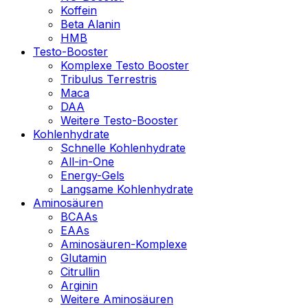
Koffein
Beta Alanin
HMB
Testo-Booster
Komplexe Testo Booster
Tribulus Terrestris
Maca
DAA
Weitere Testo-Booster
Kohlenhydrate
Schnelle Kohlenhydrate
All-in-One
Energy-Gels
Langsame Kohlenhydrate
Aminosäuren
BCAAs
EAAs
Aminosäuren-Komplexe
Glutamin
Citrullin
Arginin
Weitere Aminosäuren