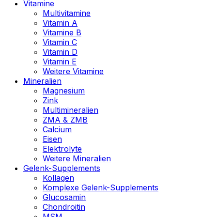
Vitamine
Multivitamine
Vitamin A
Vitamine B
Vitamin C
Vitamin D
Vitamin E
Weitere Vitamine
Mineralien
Magnesium
Zink
Multimineralien
ZMA & ZMB
Calcium
Eisen
Elektrolyte
Weitere Mineralien
Gelenk-Supplements
Kollagen
Komplexe Gelenk-Supplements
Glucosamin
Chondroitin
MSM