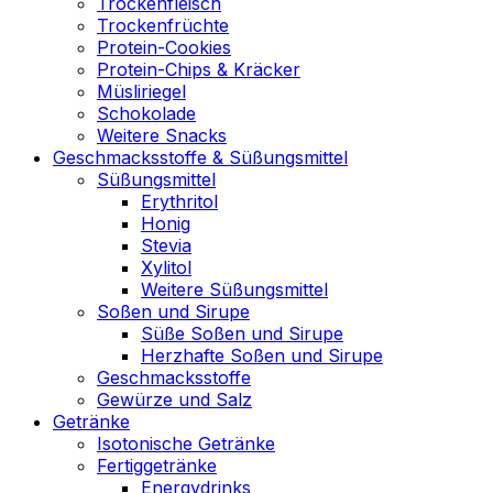
Trockenfleisch
Trockenfrüchte
Protein-Cookies
Protein-Chips & Kräcker
Müsliriegel
Schokolade
Weitere Snacks
Geschmacksstoffe & Süßungsmittel
Süßungsmittel
Erythritol
Honig
Stevia
Xylitol
Weitere Süßungsmittel
Soßen und Sirupe
Süße Soßen und Sirupe
Herzhafte Soßen und Sirupe
Geschmacksstoffe
Gewürze und Salz
Getränke
Isotonische Getränke
Fertiggetränke
Energydrinks