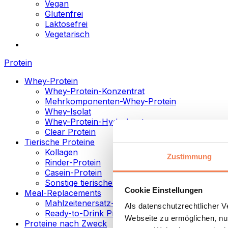
Vegan
Glutenfrei
Laktosefrei
Vegetarisch
Protein
Whey-Protein
Whey-Protein-Konzentrat
Mehrkomponenten-Whey-Protein
Whey-Isolat
Whey-Protein-Hydrolysat
Clear Protein
Tierische Proteine
Kollagen
Zustimmung
Rinder-Protein
Casein-Protein
Sonstige tierische Proteine
Cookie Einstellungen
Meal-Replacements
Mahlzeitenersatz-Pulver
Als datenschutzrechtlicher 
Ready-to-Drink Proteingetränke
Webseite zu ermöglichen, nut
Proteine nach Zweck