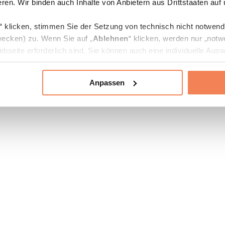
ren. Wir binden auch Inhalte von Anbietern aus Drittstaaten auf
“ klicken, stimmen Sie der Setzung von technisch nicht notwen
ecken) zu. Wenn Sie auf „
Ablehnen
“ klicken, werden nur „notw
bseite erforderlich sind. Sie können auch eine individuelle Ausw
rien an- oder abwählen und „
Auswahl erlauben
“ klicken.
Anpassen
ie Verarbeitung Ihrer Daten finden Sie in den Unterpunkten „Deta
zerklärung
.
jederzeit in den
Cookie-Einstellungen
auf unserer Webseite änd