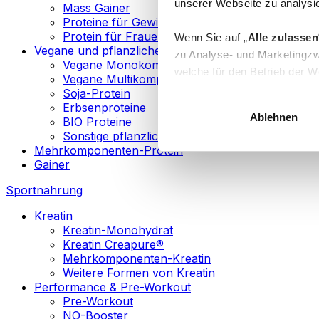
unserer Webseite zu analysie
Mass Gainer
Proteine für Gewichtsverlust
Protein für Frauen
Wenn Sie auf „
Alle zulassen
Vegane und pflanzliche Proteine
zu Analyse- und Marketingzw
Vegane Monokomponenten-Proteine
welche für den Betrieb der We
Vegane Multikomponenten-Proteine
„
Anpassen
“ einzelne Katego
Soja-Protein
Erbsenproteine
Ablehnen
BIO Proteine
Weitere Informationen über d
Sonstige pflanzliche Proteine
sowie in unserer
Datenschut
Mehrkomponenten-Protein
Gainer
Sie können Ihre Einwilligung 
Sportnahrung
Info
Kreatin
Kreatin-Monohydrat
Kreatin Creapure®
Mehrkomponenten-Kreatin
Weitere Formen von Kreatin
Performance & Pre-Workout
Pre-Workout
NO-Booster