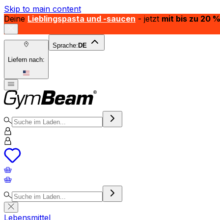
Skip to main content
Deine
Lieblingspasta und -saucen
- jetzt
mit bis zu 20 
Sprache:
DE
Liefern nach:
Lebensmittel