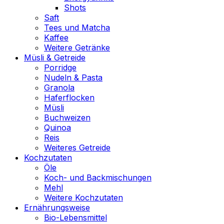
Shots
Saft
Tees und Matcha
Kaffee
Weitere Getränke
Müsli & Getreide
Porridge
Nudeln & Pasta
Granola
Haferflocken
Müsli
Buchweizen
Quinoa
Reis
Weiteres Getreide
Kochzutaten
Öle
Koch- und Backmischungen
Mehl
Weitere Kochzutaten
Ernährungsweise
Bio-Lebensmittel