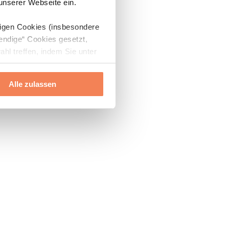
 unserer Webseite ein.
digen Cookies (insbesondere
endige“ Cookies gesetzt,
ahl treffen, indem Sie unter
Alle zulassen
ils“ und „Über Cookies“
ern oder widerrufen.
Mehr