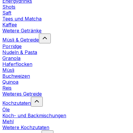
Energydrinks
Shots
Saft
Tees und Matcha
Kaffee
Weitere Getränke
Müsli & Getreide
Porridge
Nudeln & Pasta
Granola
Haferflocken
Müsli
Buchweizen
Quinoa
Reis
Weiteres Getreide
Kochzutaten
Öle
Koch- und Backmischungen
Mehl
Weitere Kochzutaten