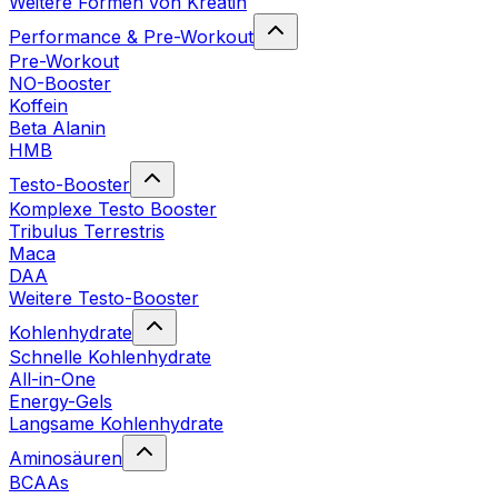
Weitere Formen von Kreatin
Performance & Pre-Workout
Pre-Workout
NO-Booster
Koffein
Beta Alanin
HMB
Testo-Booster
Komplexe Testo Booster
Tribulus Terrestris
Maca
DAA
Weitere Testo-Booster
Kohlenhydrate
Schnelle Kohlenhydrate
All-in-One
Energy-Gels
Langsame Kohlenhydrate
Aminosäuren
BCAAs