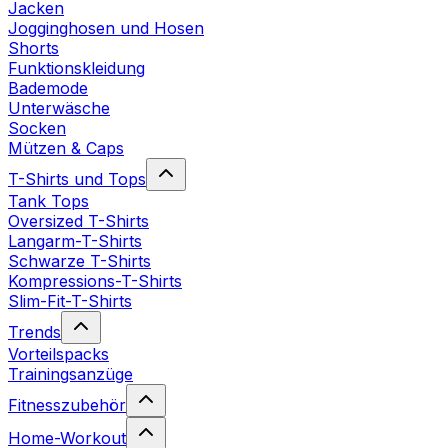
Jacken
Jogginghosen und Hosen
Shorts
Funktionskleidung
Bademode
Unterwäsche
Socken
Mützen & Caps
T-Shirts und Tops
Tank Tops
Oversized T-Shirts
Langarm-T-Shirts
Schwarze T-Shirts
Kompressions-T-Shirts
Slim-Fit-T-Shirts
Trends
Vorteilspacks
Trainingsanzüge
Fitnesszubehör
Home-Workout