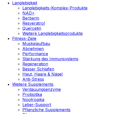
Langlebigkeit
Langlebigkeits-Komplex-Produkte
NAD+
Berberin
Resveratrol
Quercetin
Weitere Langlebigkeitsprodukte
Fitness-Ziele
Muskelaufbau
Abnehmen
Performance
Stärkung des Immunsystems
Regeneration
Besser Schlafen
Haut, Haare & Nägel
Anti-Stress
Weitere Supplements
Verdauungsenzyme
Probiotika
Nootropika
Leber-Support
Pflanzliche Supplements