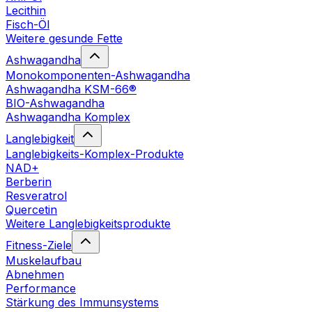
Lecithin
Fisch-Öl
Weitere gesunde Fette
Ashwagandha
Monokomponenten-Ashwagandha
Ashwagandha KSM-66®
BIO-Ashwagandha
Ashwagandha Komplex
Langlebigkeit
Langlebigkeits-Komplex-Produkte
NAD+
Berberin
Resveratrol
Quercetin
Weitere Langlebigkeitsprodukte
Fitness-Ziele
Muskelaufbau
Abnehmen
Performance
Stärkung des Immunsystems