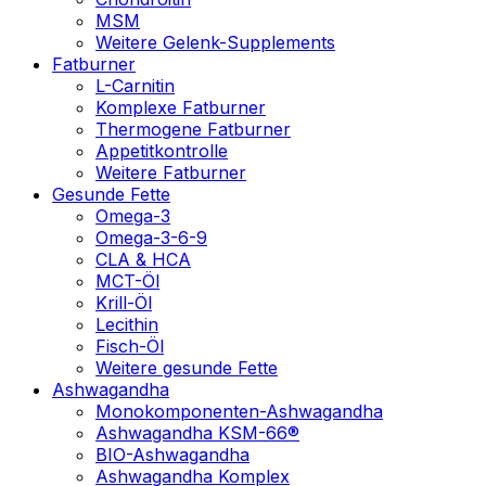
MSM
Weitere Gelenk-Supplements
Fatburner
L-Carnitin
Komplexe Fatburner
Thermogene Fatburner
Appetitkontrolle
Weitere Fatburner
Gesunde Fette
Omega-3
Omega-3-6-9
CLA & HCA
MCT-Öl
Krill-Öl
Lecithin
Fisch-Öl
Weitere gesunde Fette
Ashwagandha
Monokomponenten-Ashwagandha
Ashwagandha KSM-66®
BIO-Ashwagandha
Ashwagandha Komplex