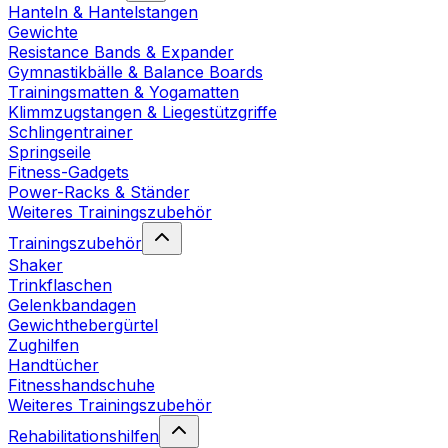
Hanteln & Hantelstangen
Gewichte
Resistance Bands & Expander
Gymnastikbälle & Balance Boards
Trainingsmatten & Yogamatten
Klimmzugstangen & Liegestützgriffe
Schlingentrainer
Springseile
Fitness-Gadgets
Power-Racks & Ständer
Weiteres Trainingszubehör
Trainingszubehör
Shaker
Trinkflaschen
Gelenkbandagen
Gewichthebergürtel
Zughilfen
Handtücher
Fitnesshandschuhe
Weiteres Trainingszubehör
Rehabilitationshilfen