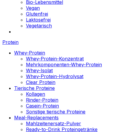
Bio-Lebensmittel
Vegan
Glutenfrei
Laktosefrei
Vegetarisch
Protein
Whey-Protein
Whey-Protein-Konzentrat
Mehrkomponenten-Whey-Protein
Whey-Isolat
Whey-Protein-Hydrolysat
Clear Protein
Tierische Proteine
Kollagen
Rinder-Protein
Casein-Protein
Sonstige tierische Proteine
Meal-Replacements
Mahlzeitenersatz-Pulver
Ready-to-Drink Proteingetränke