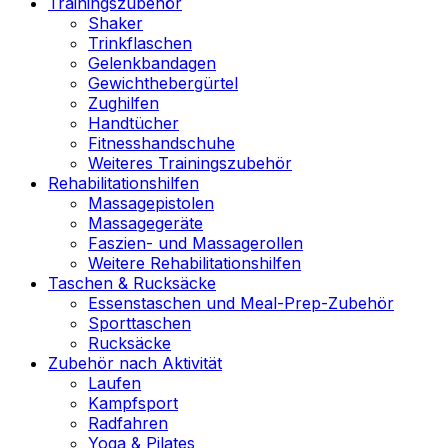
Trainingszubehör
Shaker
Trinkflaschen
Gelenkbandagen
Gewichthebergürtel
Zughilfen
Handtücher
Fitnesshandschuhe
Weiteres Trainingszubehör
Rehabilitationshilfen
Massagepistolen
Massagegeräte
Faszien- und Massagerollen
Weitere Rehabilitationshilfen
Taschen & Rucksäcke
Essenstaschen und Meal-Prep-Zubehör
Sporttaschen
Rucksäcke
Zubehör nach Aktivität
Laufen
Kampfsport
Radfahren
Yoga & Pilates