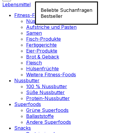
Lebensmittel
Beliebte Suchanfragen
Fitness-Food
Bestseller
Nüsse
Aufstriche und Pasten
Samen
Fisch-Produkte
Fertiggerichte
Eier-Produkte
Brot & Gebäck
Fleisch
Hülsenfrüchte
Weitere Fitness-Foods
Nussbutter
100 % Nussbutter
Süße Nussbutter
Protein-Nussbutter
Superfoods
Grüne Superfoods
Ballaststoffe
Andere Superfoods
Snacks