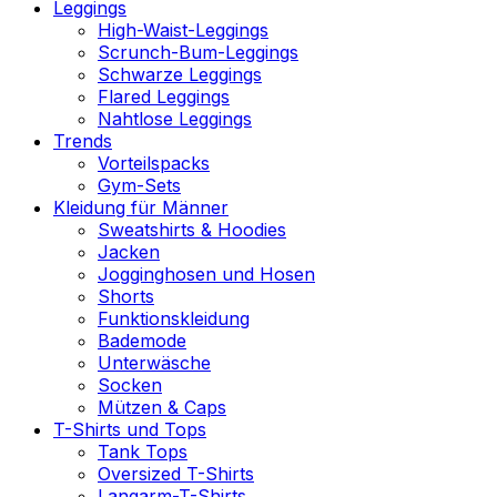
Leggings
High-Waist-Leggings
Scrunch-Bum-Leggings
Schwarze Leggings
Flared Leggings
Nahtlose Leggings
Trends
Vorteilspacks
Gym-Sets
Kleidung für Männer
Sweatshirts & Hoodies
Jacken
Jogginghosen und Hosen
Shorts
Funktionskleidung
Bademode
Unterwäsche
Socken
Mützen & Caps
T-Shirts und Tops
Tank Tops
Oversized T-Shirts
Langarm-T-Shirts