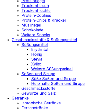
Proteinriegel
Trockenfleisch
Trockenfrüchte
Protein-Cookies
Protein-Chips & Kräcker
Müsliriegel
Schokolade
Weitere Snacks
Geschmacksstoffe & Süßungsmittel
Süßungsmittel
Erythritol
Honig
Stevia
Xylitol
Weitere Süßungsmittel
Soßen und Sirupe
Süße Soßen und Sirupe
Herzhafte Soßen und Sirupe
Geschmacksstoffe
Gewürze und Salz
Getränke
Isotonische Getränke
Fertiggetränke