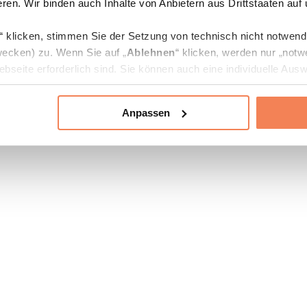
ren. Wir binden auch Inhalte von Anbietern aus Drittstaaten auf
“ klicken, stimmen Sie der Setzung von technisch nicht notwen
ecken) zu. Wenn Sie auf „
Ablehnen
“ klicken, werden nur „notw
bseite erforderlich sind. Sie können auch eine individuelle Ausw
rien an- oder abwählen und „
Auswahl erlauben
“ klicken.
Anpassen
ie Verarbeitung Ihrer Daten finden Sie in den Unterpunkten „Deta
zerklärung
.
jederzeit in den
Cookie-Einstellungen
auf unserer Webseite änd