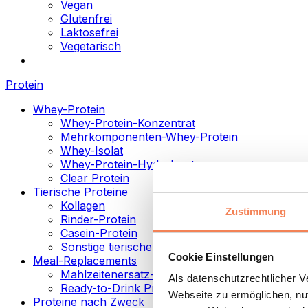
Vegan
Glutenfrei
Laktosefrei
Vegetarisch
Protein
Whey-Protein
Whey-Protein-Konzentrat
Mehrkomponenten-Whey-Protein
Whey-Isolat
Whey-Protein-Hydrolysat
Clear Protein
Tierische Proteine
Kollagen
Zustimmung
Rinder-Protein
Casein-Protein
Sonstige tierische Proteine
Cookie Einstellungen
Meal-Replacements
Mahlzeitenersatz-Pulver
Als datenschutzrechtlicher 
Ready-to-Drink Proteingetränke
Webseite zu ermöglichen, nut
Proteine nach Zweck