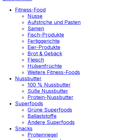
Fitness-Food
Nüsse
Aufstriche und Pasten
Samen
Fisch-Produkte
Fertiggerichte
Eier-Produkte
Brot & Gebäck
Fleisch
Hülsenfrüchte
Weitere Fitness-Foods
Nussbutter
100 % Nussbutter
Süße Nussbutter
Protein-Nussbutter
Superfoods
Grüne Superfoods
Ballaststoffe
Andere Superfoods
Snacks
Proteinriegel