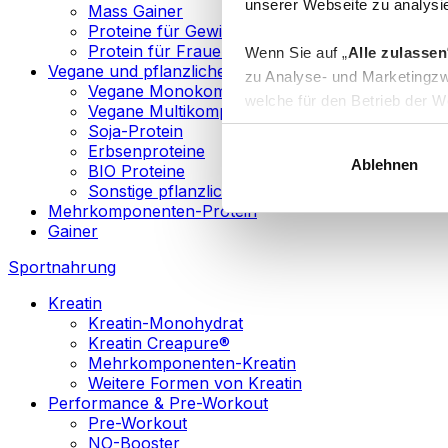
unserer Webseite zu analysie
Mass Gainer
Proteine für Gewichtsverlust
Protein für Frauen
Wenn Sie auf „
Alle zulassen
Vegane und pflanzliche Proteine
zu Analyse- und Marketingzw
Vegane Monokomponenten-Proteine
welche für den Betrieb der We
Vegane Multikomponenten-Proteine
„
Anpassen
“ einzelne Katego
Soja-Protein
Erbsenproteine
Ablehnen
BIO Proteine
Weitere Informationen über d
Sonstige pflanzliche Proteine
sowie in unserer
Datenschut
Mehrkomponenten-Protein
Gainer
Sie können Ihre Einwilligung 
Sportnahrung
Info
Kreatin
Kreatin-Monohydrat
Kreatin Creapure®
Mehrkomponenten-Kreatin
Weitere Formen von Kreatin
Performance & Pre-Workout
Pre-Workout
NO-Booster