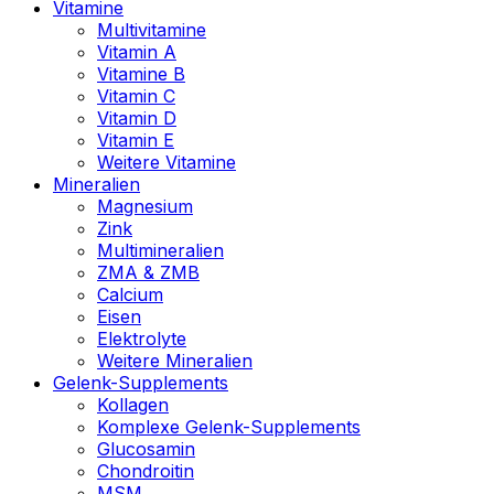
Vitamine
Multivitamine
Vitamin A
Vitamine B
Vitamin C
Vitamin D
Vitamin E
Weitere Vitamine
Mineralien
Magnesium
Zink
Multimineralien
ZMA & ZMB
Calcium
Eisen
Elektrolyte
Weitere Mineralien
Gelenk-Supplements
Kollagen
Komplexe Gelenk-Supplements
Glucosamin
Chondroitin
MSM