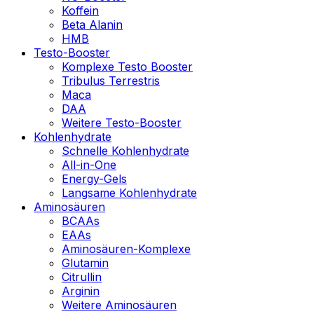
Koffein
Beta Alanin
HMB
Testo-Booster
Komplexe Testo Booster
Tribulus Terrestris
Maca
DAA
Weitere Testo-Booster
Kohlenhydrate
Schnelle Kohlenhydrate
All-in-One
Energy-Gels
Langsame Kohlenhydrate
Aminosäuren
BCAAs
EAAs
Aminosäuren-Komplexe
Glutamin
Citrullin
Arginin
Weitere Aminosäuren