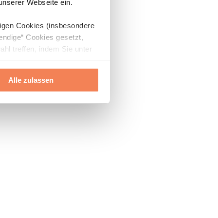
 unserer Webseite ein.
digen Cookies (insbesondere
endige“ Cookies gesetzt,
ahl treffen, indem Sie unter
Alle zulassen
ils“ und „Über Cookies“
ern oder widerrufen.
Mehr