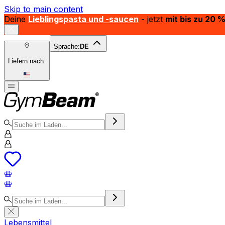
Skip to main content
Deine
Lieblingspasta und -saucen
- jetzt
mit bis zu 20 
Sprache:
DE
Liefern nach:
Lebensmittel