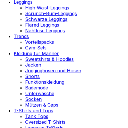
Leggings
High-Waist-Leggings
Scrunch-Bum-Leggings
Schwarze Leggings
Flared Leggings
Nahtlose Leggings
Trends
Vorteilspacks
Gym-Sets
Kleidung für Männer
Sweatshirts & Hoodies
Jacken
Jogginghosen und Hosen
Shorts
Funktionskleidung
Bademode
Unterwäsche
Socken
Mützen & Caps
T-Shirts und Tops
Tank Tops
Oversized T-Shirts
Langarm-T-Shirts