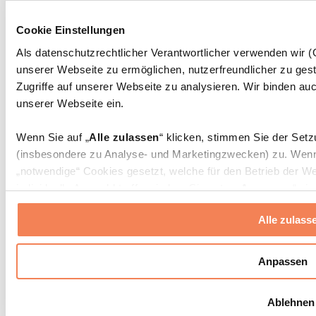
Massagepistolen
Massagegeräte
Cookie Einstellungen
Faszien- und Massagerollen
Weitere Rehabilitationshilfen
Als datenschutzrechtlicher Verantwortlicher verwenden wir
unserer Webseite zu ermöglichen, nutzerfreundlicher zu gest
Taschen & Rucksäcke
Essenstaschen und Meal-Prep-Zubehör
Zugriffe auf unserer Webseite zu analysieren. Wir binden auc
Sporttaschen
unserer Webseite ein.
Rucksäcke
Zubehör nach Aktivität
Wenn Sie auf „
Alle zulassen
“ klicken, stimmen Sie der Set
Laufen
(insbesondere zu Analyse- und Marketingzwecken) zu. Wenn 
Kampfsport
„notwendige“ Cookies gesetzt, welche für den Betrieb der We
Radfahren
individuelle Auswahl treffen, indem Sie unter „
Anpassen
“ ei
Yoga & Pilates
erlauben
“ klicken.
Kältetherapie
Alle zulass
Schwimmen
Wandern
Weitere Informationen über die Verarbeitung Ihrer Daten find
Cookies“ sowie in unserer
Datenschutzerklärung
.
Biohacking
Anpassen
Rotlichttherapie
Wasserfilter und Kannen
Sie können Ihre Einwilligung jederzeit in den
Cookie-Einstel
Ablehnen
widerrufen.
Mehr Info
Nachhaltiger Haushalt