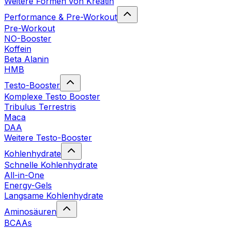
Weitere Formen von Kreatin
Performance & Pre-Workout
Pre-Workout
NO-Booster
Koffein
Beta Alanin
HMB
Testo-Booster
Komplexe Testo Booster
Tribulus Terrestris
Maca
DAA
Weitere Testo-Booster
Kohlenhydrate
Schnelle Kohlenhydrate
All-in-One
Energy-Gels
Langsame Kohlenhydrate
Aminosäuren
BCAAs