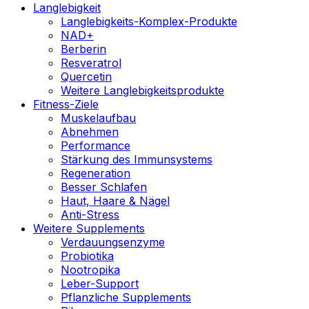
Langlebigkeit
Langlebigkeits-Komplex-Produkte
NAD+
Berberin
Resveratrol
Quercetin
Weitere Langlebigkeitsprodukte
Fitness-Ziele
Muskelaufbau
Abnehmen
Performance
Stärkung des Immunsystems
Regeneration
Besser Schlafen
Haut, Haare & Nägel
Anti-Stress
Weitere Supplements
Verdauungsenzyme
Probiotika
Nootropika
Leber-Support
Pflanzliche Supplements