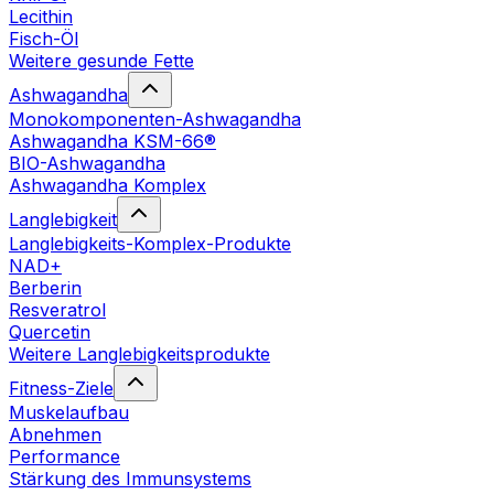
Lecithin
Fisch-Öl
Weitere gesunde Fette
Ashwagandha
Monokomponenten-Ashwagandha
Ashwagandha KSM-66®
BIO-Ashwagandha
Ashwagandha Komplex
Langlebigkeit
Langlebigkeits-Komplex-Produkte
NAD+
Berberin
Resveratrol
Quercetin
Weitere Langlebigkeitsprodukte
Fitness-Ziele
Muskelaufbau
Abnehmen
Performance
Stärkung des Immunsystems