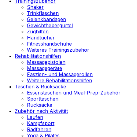
Trainingszubehör
Shaker
Trinkflaschen
Gelenkbandagen
Gewichthebergürtel
Zughilfen
Handtücher
Fitnesshandschuhe
Weiteres Trainingszubehör
Rehabilitationshilfen
Massagepistolen
Massagegeräte
Faszien- und Massagerollen
Weitere Rehabilitationshilfen
Taschen & Rucksäcke
Essenstaschen und Meal-Prep-Zubehör
Sporttaschen
Rucksäcke
Zubehör nach Aktivität
Laufen
Kampfsport
Radfahren
Yoga & Pilates