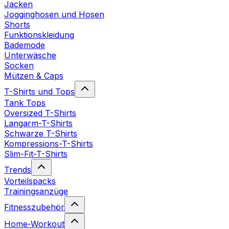
Jacken
Jogginghosen und Hosen
Shorts
Funktionskleidung
Bademode
Unterwäsche
Socken
Mützen & Caps
T-Shirts und Tops
Tank Tops
Oversized T-Shirts
Langarm-T-Shirts
Schwarze T-Shirts
Kompressions-T-Shirts
Slim-Fit-T-Shirts
Trends
Vorteilspacks
Trainingsanzüge
Fitnesszubehör
Home-Workout