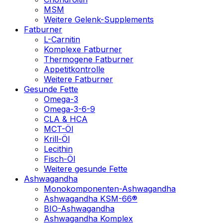
MSM
Weitere Gelenk-Supplements
Fatburner
L-Carnitin
Komplexe Fatburner
Thermogene Fatburner
Appetitkontrolle
Weitere Fatburner
Gesunde Fette
Omega-3
Omega-3-6-9
CLA & HCA
MCT-Öl
Krill-Öl
Lecithin
Fisch-Öl
Weitere gesunde Fette
Ashwagandha
Monokomponenten-Ashwagandha
Ashwagandha KSM-66®
BIO-Ashwagandha
Ashwagandha Komplex