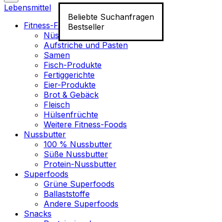
Lebensmittel
Beliebte Suchanfragen
Fitness-Food
Bestseller
Nüsse
Aufstriche und Pasten
Samen
Fisch-Produkte
Fertiggerichte
Eier-Produkte
Brot & Gebäck
Fleisch
Hülsenfrüchte
Weitere Fitness-Foods
Nussbutter
100 % Nussbutter
Süße Nussbutter
Protein-Nussbutter
Superfoods
Grüne Superfoods
Ballaststoffe
Andere Superfoods
Snacks