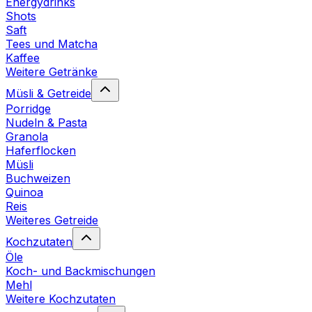
Energydrinks
Shots
Saft
Tees und Matcha
Kaffee
Weitere Getränke
Müsli & Getreide
Porridge
Nudeln & Pasta
Granola
Haferflocken
Müsli
Buchweizen
Quinoa
Reis
Weiteres Getreide
Kochzutaten
Öle
Koch- und Backmischungen
Mehl
Weitere Kochzutaten