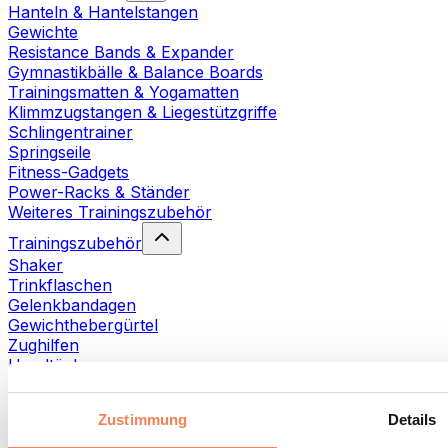
Hanteln & Hantelstangen
Gewichte
Resistance Bands & Expander
Gymnastikbälle & Balance Boards
Trainingsmatten & Yogamatten
Klimmzugstangen & Liegestützgriffe
Schlingentrainer
Springseile
Fitness-Gadgets
Power-Racks & Ständer
Weiteres Trainingszubehör
Trainingszubehör
Shaker
Trinkflaschen
Gelenkbandagen
Gewichthebergürtel
Zughilfen
Handtücher
Fitnesshandschuhe
Weiteres Trainingszubehör
Zustimmung
Details
Rehabilitationshilfen