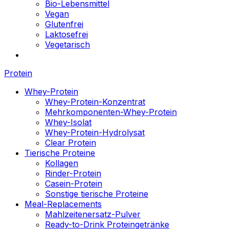
Bio-Lebensmittel
Vegan
Glutenfrei
Laktosefrei
Vegetarisch
Protein
Whey-Protein
Whey-Protein-Konzentrat
Mehrkomponenten-Whey-Protein
Whey-Isolat
Whey-Protein-Hydrolysat
Clear Protein
Tierische Proteine
Kollagen
Rinder-Protein
Casein-Protein
Sonstige tierische Proteine
Meal-Replacements
Mahlzeitenersatz-Pulver
Ready-to-Drink Proteingetränke