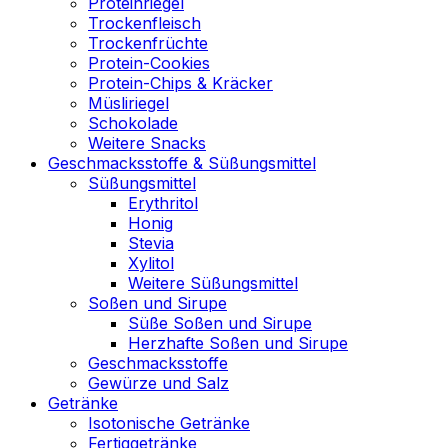
Proteinriegel
Trockenfleisch
Trockenfrüchte
Protein-Cookies
Protein-Chips & Kräcker
Müsliriegel
Schokolade
Weitere Snacks
Geschmacksstoffe & Süßungsmittel
Süßungsmittel
Erythritol
Honig
Stevia
Xylitol
Weitere Süßungsmittel
Soßen und Sirupe
Süße Soßen und Sirupe
Herzhafte Soßen und Sirupe
Geschmacksstoffe
Gewürze und Salz
Getränke
Isotonische Getränke
Fertiggetränke