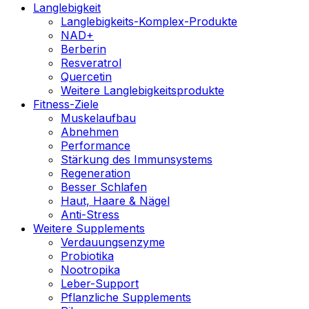
Langlebigkeit
Langlebigkeits-Komplex-Produkte
NAD+
Berberin
Resveratrol
Quercetin
Weitere Langlebigkeitsprodukte
Fitness-Ziele
Muskelaufbau
Abnehmen
Performance
Stärkung des Immunsystems
Regeneration
Besser Schlafen
Haut, Haare & Nägel
Anti-Stress
Weitere Supplements
Verdauungsenzyme
Probiotika
Nootropika
Leber-Support
Pflanzliche Supplements