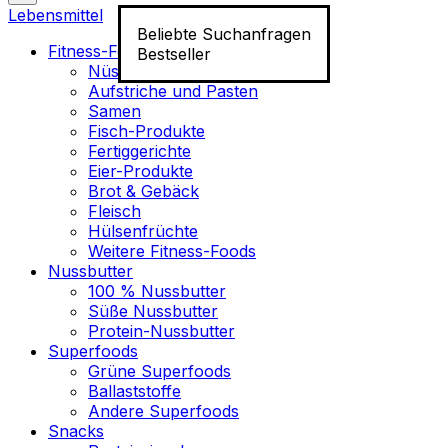
Lebensmittel
Beliebte Suchanfragen
Fitness-Food
Bestseller
Nüsse
Aufstriche und Pasten
Samen
Fisch-Produkte
Fertiggerichte
Eier-Produkte
Brot & Gebäck
Fleisch
Hülsenfrüchte
Weitere Fitness-Foods
Nussbutter
100 % Nussbutter
Süße Nussbutter
Protein-Nussbutter
Superfoods
Grüne Superfoods
Ballaststoffe
Andere Superfoods
Snacks