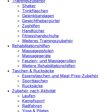
Trainingszubehör
Shaker
Trinkflaschen
Gelenkbandagen
Gewichthebergürtel
Zughilfen
Handtücher
Fitnesshandschuhe
Weiteres Trainingszubehör
Rehabilitationshilfen
Massagepistolen
Massagegeräte
Faszien- und Massagerollen
Weitere Rehabilitationshilfen
Taschen & Rucksäcke
Essenstaschen und Meal-Prep-Zubehör
Sporttaschen
Rucksäcke
Zubehör nach Aktivität
Laufen
Kampfsport
Radfahren
Yoga & Pilates