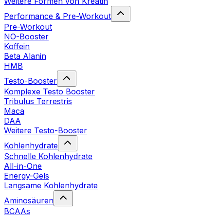
Weitere Formen von Kreatin
Performance & Pre-Workout
Pre-Workout
NO-Booster
Koffein
Beta Alanin
HMB
Testo-Booster
Komplexe Testo Booster
Tribulus Terrestris
Maca
DAA
Weitere Testo-Booster
Kohlenhydrate
Schnelle Kohlenhydrate
All-in-One
Energy-Gels
Langsame Kohlenhydrate
Aminosäuren
BCAAs