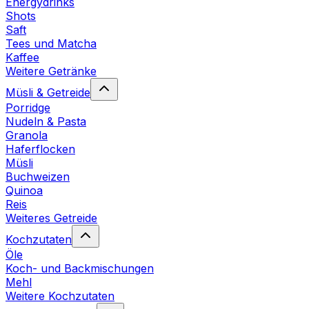
Energydrinks
Shots
Saft
Tees und Matcha
Kaffee
Weitere Getränke
Müsli & Getreide
Porridge
Nudeln & Pasta
Granola
Haferflocken
Müsli
Buchweizen
Quinoa
Reis
Weiteres Getreide
Kochzutaten
Öle
Koch- und Backmischungen
Mehl
Weitere Kochzutaten