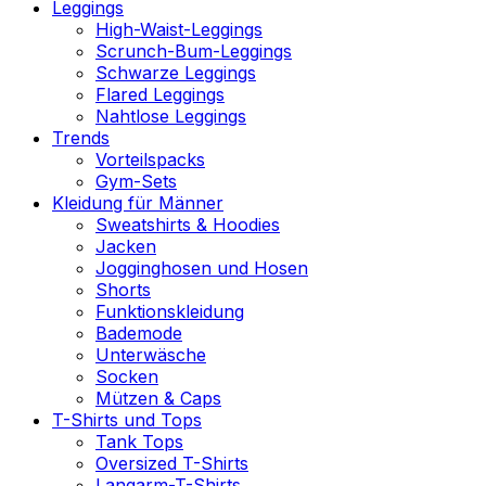
Leggings
High-Waist-Leggings
Scrunch-Bum-Leggings
Schwarze Leggings
Flared Leggings
Nahtlose Leggings
Trends
Vorteilspacks
Gym-Sets
Kleidung für Männer
Sweatshirts & Hoodies
Jacken
Jogginghosen und Hosen
Shorts
Funktionskleidung
Bademode
Unterwäsche
Socken
Mützen & Caps
T-Shirts und Tops
Tank Tops
Oversized T-Shirts
Langarm-T-Shirts