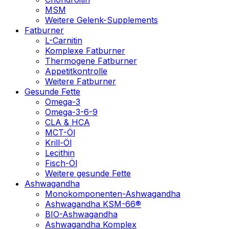
MSM
Weitere Gelenk-Supplements
Fatburner
L-Carnitin
Komplexe Fatburner
Thermogene Fatburner
Appetitkontrolle
Weitere Fatburner
Gesunde Fette
Omega-3
Omega-3-6-9
CLA & HCA
MCT-Öl
Krill-Öl
Lecithin
Fisch-Öl
Weitere gesunde Fette
Ashwagandha
Monokomponenten-Ashwagandha
Ashwagandha KSM-66®
BIO-Ashwagandha
Ashwagandha Komplex