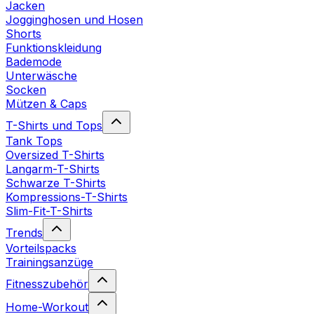
Jacken
Jogginghosen und Hosen
Shorts
Funktionskleidung
Bademode
Unterwäsche
Socken
Mützen & Caps
T-Shirts und Tops
Tank Tops
Oversized T-Shirts
Langarm-T-Shirts
Schwarze T-Shirts
Kompressions-T-Shirts
Slim-Fit-T-Shirts
Trends
Vorteilspacks
Trainingsanzüge
Fitnesszubehör
Home-Workout