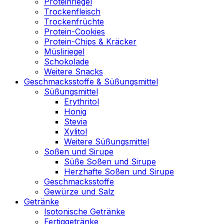
Proteinriegel
Trockenfleisch
Trockenfrüchte
Protein-Cookies
Protein-Chips & Kräcker
Müsliriegel
Schokolade
Weitere Snacks
Geschmacksstoffe & Süßungsmittel
Süßungsmittel
Erythritol
Honig
Stevia
Xylitol
Weitere Süßungsmittel
Soßen und Sirupe
Süße Soßen und Sirupe
Herzhafte Soßen und Sirupe
Geschmacksstoffe
Gewürze und Salz
Getränke
Isotonische Getränke
Fertiggetränke