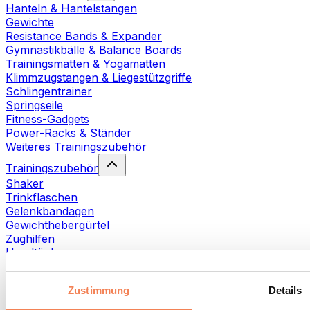
Hanteln & Hantelstangen
Gewichte
Resistance Bands & Expander
Gymnastikbälle & Balance Boards
Trainingsmatten & Yogamatten
Klimmzugstangen & Liegestützgriffe
Schlingentrainer
Springseile
Fitness-Gadgets
Power-Racks & Ständer
Weiteres Trainingszubehör
Trainingszubehör
Shaker
Trinkflaschen
Gelenkbandagen
Gewichthebergürtel
Zughilfen
Handtücher
Fitnesshandschuhe
Weiteres Trainingszubehör
Zustimmung
Details
Rehabilitationshilfen