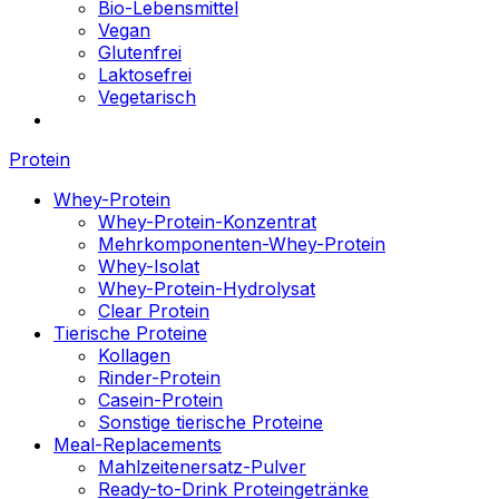
Bio-Lebensmittel
Vegan
Glutenfrei
Laktosefrei
Vegetarisch
Protein
Whey-Protein
Whey-Protein-Konzentrat
Mehrkomponenten-Whey-Protein
Whey-Isolat
Whey-Protein-Hydrolysat
Clear Protein
Tierische Proteine
Kollagen
Rinder-Protein
Casein-Protein
Sonstige tierische Proteine
Meal-Replacements
Mahlzeitenersatz-Pulver
Ready-to-Drink Proteingetränke