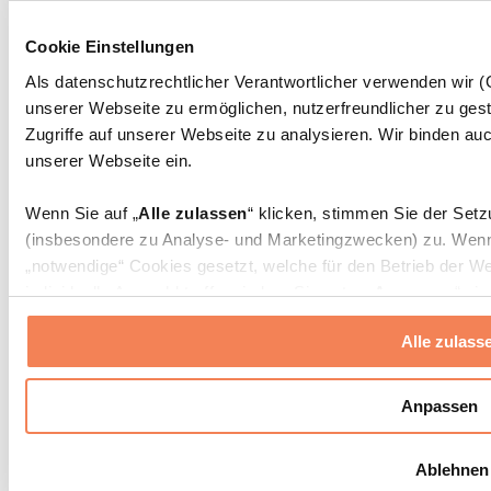
Massagepistolen
Massagegeräte
Cookie Einstellungen
Faszien- und Massagerollen
Weitere Rehabilitationshilfen
Als datenschutzrechtlicher Verantwortlicher verwenden wir
unserer Webseite zu ermöglichen, nutzerfreundlicher zu gest
Taschen & Rucksäcke
Essenstaschen und Meal-Prep-Zubehör
Zugriffe auf unserer Webseite zu analysieren. Wir binden auc
Sporttaschen
unserer Webseite ein.
Rucksäcke
Zubehör nach Aktivität
Wenn Sie auf „
Alle zulassen
“ klicken, stimmen Sie der Set
Laufen
(insbesondere zu Analyse- und Marketingzwecken) zu. Wenn 
Kampfsport
„notwendige“ Cookies gesetzt, welche für den Betrieb der We
Radfahren
individuelle Auswahl treffen, indem Sie unter „
Anpassen
“ ei
Yoga & Pilates
erlauben
“ klicken.
Kältetherapie
Alle zulass
Schwimmen
Wandern
Weitere Informationen über die Verarbeitung Ihrer Daten find
Cookies“ sowie in unserer
Datenschutzerklärung
.
Biohacking
Anpassen
Rotlichttherapie
Wasserfilter und Kannen
Sie können Ihre Einwilligung jederzeit in den
Cookie-Einstel
Ablehnen
widerrufen.
Mehr Info
Nachhaltiger Haushalt