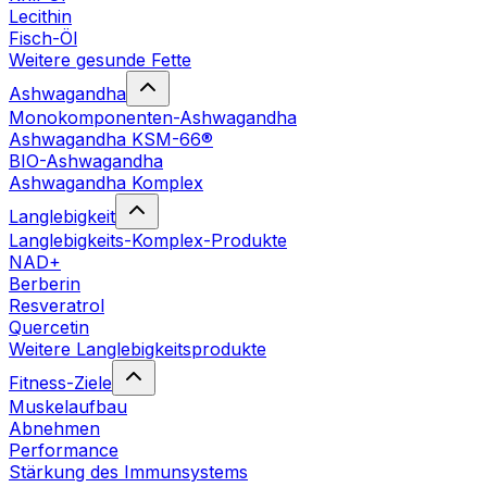
Lecithin
Fisch-Öl
Weitere gesunde Fette
Ashwagandha
Monokomponenten-Ashwagandha
Ashwagandha KSM-66®
BIO-Ashwagandha
Ashwagandha Komplex
Langlebigkeit
Langlebigkeits-Komplex-Produkte
NAD+
Berberin
Resveratrol
Quercetin
Weitere Langlebigkeitsprodukte
Fitness-Ziele
Muskelaufbau
Abnehmen
Performance
Stärkung des Immunsystems