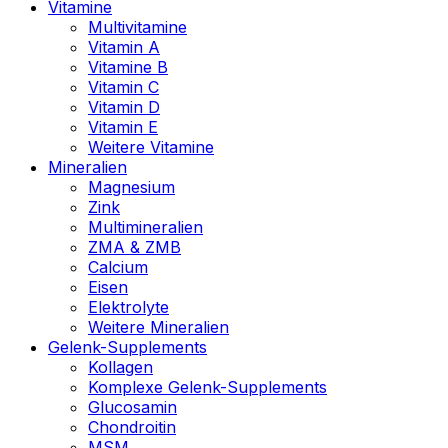
Vitamine
Multivitamine
Vitamin A
Vitamine B
Vitamin C
Vitamin D
Vitamin E
Weitere Vitamine
Mineralien
Magnesium
Zink
Multimineralien
ZMA & ZMB
Calcium
Eisen
Elektrolyte
Weitere Mineralien
Gelenk-Supplements
Kollagen
Komplexe Gelenk-Supplements
Glucosamin
Chondroitin
MSM