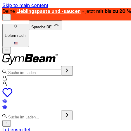
Skip to main content
Deine
Lieblingspasta und -saucen
- jetzt
mit bis zu 20 
Sprache:
DE
Liefern nach:
Lebensmittel