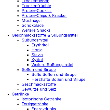
Trockenfleisch
Trockenfrüchte
Protein-Cookies
Protein-Chips & Kräcker
Müsliriegel
Schokolade
Weitere Snacks
Geschmacksstoffe & Süßungsmittel
Süßungsmittel
Erythritol
Honig
Stevia
Xylitol
Weitere Süßungsmittel
Soßen und Sirupe
Süße Soßen und Sirupe
Herzhafte Soßen und Sirupe
Geschmacksstoffe
Gewürze und Salz
Getränke
Isotonische Getränke
Fertiggetränke
Energydrinks