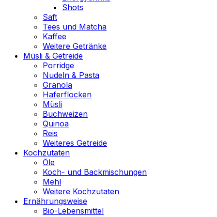
Shots
Saft
Tees und Matcha
Kaffee
Weitere Getränke
Müsli & Getreide
Porridge
Nudeln & Pasta
Granola
Haferflocken
Müsli
Buchweizen
Quinoa
Reis
Weiteres Getreide
Kochzutaten
Öle
Koch- und Backmischungen
Mehl
Weitere Kochzutaten
Ernährungsweise
Bio-Lebensmittel