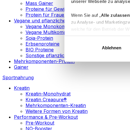
unserer Webseite zu analysie
Mass Gainer
Proteine für Gewichtsverlust
Protein für Frauen
Wenn Sie auf „
Alle zulassen
Vegane und pflanzliche Proteine
zu Analyse- und Marketingzw
Vegane Monokomponenten-Proteine
welche für den Betrieb der We
Vegane Multikomponenten-Proteine
„
Anpassen
“ einzelne Katego
Soja-Protein
Erbsenproteine
Ablehnen
BIO Proteine
Weitere Informationen über d
Sonstige pflanzliche Proteine
sowie in unserer
Datenschut
Mehrkomponenten-Protein
Gainer
Sie können Ihre Einwilligung 
Sportnahrung
Info
Kreatin
Kreatin-Monohydrat
Kreatin Creapure®
Mehrkomponenten-Kreatin
Weitere Formen von Kreatin
Performance & Pre-Workout
Pre-Workout
NO-Booster