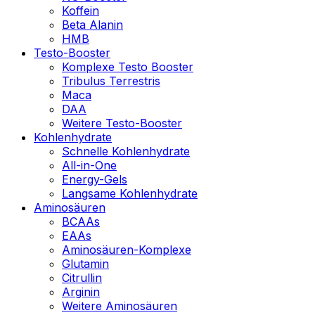
Koffein
Beta Alanin
HMB
Testo-Booster
Komplexe Testo Booster
Tribulus Terrestris
Maca
DAA
Weitere Testo-Booster
Kohlenhydrate
Schnelle Kohlenhydrate
All-in-One
Energy-Gels
Langsame Kohlenhydrate
Aminosäuren
BCAAs
EAAs
Aminosäuren-Komplexe
Glutamin
Citrullin
Arginin
Weitere Aminosäuren