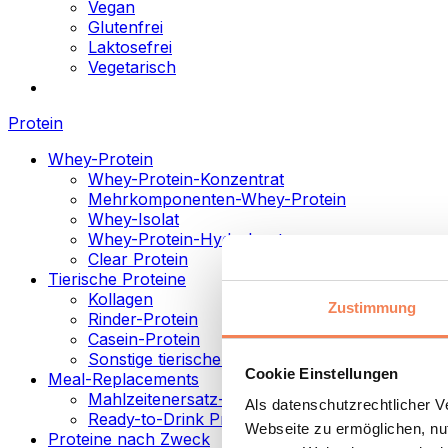
Vegan
Glutenfrei
Laktosefrei
Vegetarisch
Protein
Whey-Protein
Whey-Protein-Konzentrat
Mehrkomponenten-Whey-Protein
Whey-Isolat
Whey-Protein-Hydrolysat
Clear Protein
Tierische Proteine
Kollagen
Zustimmung
Rinder-Protein
Casein-Protein
Sonstige tierische Proteine
Cookie Einstellungen
Meal-Replacements
Mahlzeitenersatz-Pulver
Als datenschutzrechtlicher 
Ready-to-Drink Proteingetränke
Webseite zu ermöglichen, nut
Proteine nach Zweck