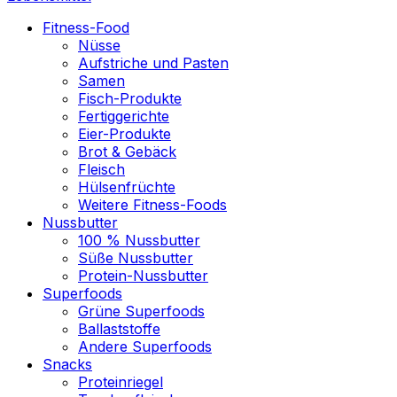
Fitness-Food
Nüsse
Aufstriche und Pasten
Samen
Fisch-Produkte
Fertiggerichte
Eier-Produkte
Brot & Gebäck
Fleisch
Hülsenfrüchte
Weitere Fitness-Foods
Nussbutter
100 % Nussbutter
Süße Nussbutter
Protein-Nussbutter
Superfoods
Grüne Superfoods
Ballaststoffe
Andere Superfoods
Snacks
Proteinriegel