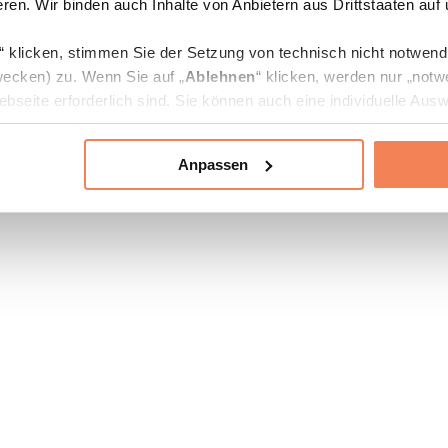
ren. Wir binden auch Inhalte von Anbietern aus Drittstaaten auf
“ klicken, stimmen Sie der Setzung von technisch nicht notwen
ecken) zu. Wenn Sie auf „
Ablehnen
“ klicken, werden nur „notw
bseite erforderlich sind. Sie können auch eine individuelle Ausw
rien an- oder abwählen und „
Auswahl erlauben
“ klicken.
Anpassen
ie Verarbeitung Ihrer Daten finden Sie in den Unterpunkten „Deta
zerklärung
.
jederzeit in den
Cookie-Einstellungen
auf unserer Webseite änd