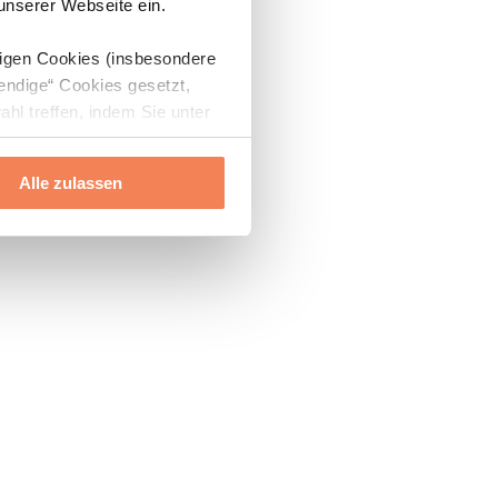
 unserer Webseite ein.
digen Cookies (insbesondere
endige“ Cookies gesetzt,
ahl treffen, indem Sie unter
Alle zulassen
ils“ und „Über Cookies“
ern oder widerrufen.
Mehr