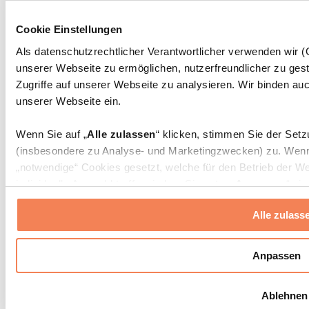
Massagepistolen
Massagegeräte
Cookie Einstellungen
Faszien- und Massagerollen
Weitere Rehabilitationshilfen
Als datenschutzrechtlicher Verantwortlicher verwenden wir
unserer Webseite zu ermöglichen, nutzerfreundlicher zu gest
Taschen & Rucksäcke
Essenstaschen und Meal-Prep-Zubehör
Zugriffe auf unserer Webseite zu analysieren. Wir binden auc
Sporttaschen
unserer Webseite ein.
Rucksäcke
Zubehör nach Aktivität
Wenn Sie auf „
Alle zulassen
“ klicken, stimmen Sie der Set
Laufen
(insbesondere zu Analyse- und Marketingzwecken) zu. Wenn 
Kampfsport
„notwendige“ Cookies gesetzt, welche für den Betrieb der We
Radfahren
individuelle Auswahl treffen, indem Sie unter „
Anpassen
“ ei
Yoga & Pilates
erlauben
“ klicken.
Kältetherapie
Alle zulass
Schwimmen
Wandern
Weitere Informationen über die Verarbeitung Ihrer Daten find
Cookies“ sowie in unserer
Datenschutzerklärung
.
Biohacking
Anpassen
Rotlichttherapie
Wasserfilter und Kannen
Sie können Ihre Einwilligung jederzeit in den
Cookie-Einstel
Ablehnen
widerrufen.
Mehr Info
Nachhaltiger Haushalt