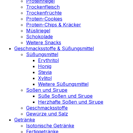
Proteinriegel
Trockenfleisch
Trockenfrüchte
Protein-Cookies
Protein-Chips & Kräcker
Müsliriegel
Schokolade
Weitere Snacks
Geschmacksstoffe & Süßungsmittel
Süßungsmittel
Erythritol
Honig
Stevia
Xylitol
Weitere Süßungsmittel
Soßen und Sirupe
Süße Soßen und Sirupe
Herzhafte Soßen und Sirupe
Geschmacksstoffe
Gewürze und Salz
Getränke
Isotonische Getränke
Fertiggetränke