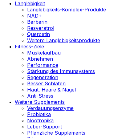
Langlebigkeit
Langlebigkeits-Komplex-Produkte
NAD+
Berberin
Resveratrol
Quercetin
Weitere Langlebigkeitsprodukte
Fitness-Ziele
Muskelaufbau
Abnehmen
Performance
Stärkung des Immunsystems
Regeneration
Besser Schlafen
Haut, Haare & Nägel
Anti-Stress
Weitere Supplements
Verdauungsenzyme
Probiotika
Nootropika
Leber-Support
Pflanzliche Supplements