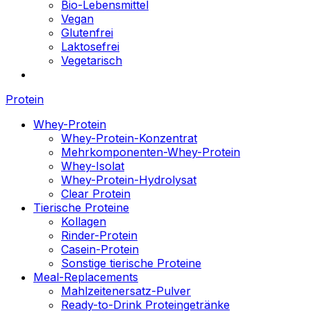
Bio-Lebensmittel
Vegan
Glutenfrei
Laktosefrei
Vegetarisch
Protein
Whey-Protein
Whey-Protein-Konzentrat
Mehrkomponenten-Whey-Protein
Whey-Isolat
Whey-Protein-Hydrolysat
Clear Protein
Tierische Proteine
Kollagen
Rinder-Protein
Casein-Protein
Sonstige tierische Proteine
Meal-Replacements
Mahlzeitenersatz-Pulver
Ready-to-Drink Proteingetränke