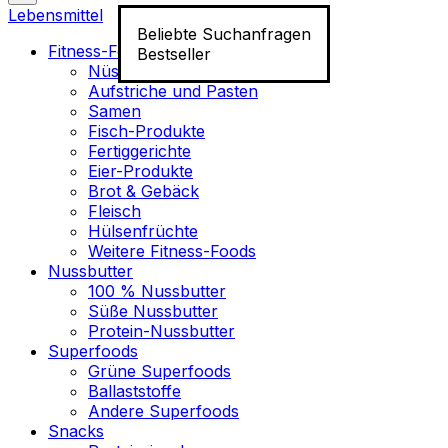
Lebensmittel
Beliebte Suchanfragen
Fitness-Food
Bestseller
Nüsse
Aufstriche und Pasten
Samen
Fisch-Produkte
Fertiggerichte
Eier-Produkte
Brot & Gebäck
Fleisch
Hülsenfrüchte
Weitere Fitness-Foods
Nussbutter
100 % Nussbutter
Süße Nussbutter
Protein-Nussbutter
Superfoods
Grüne Superfoods
Ballaststoffe
Andere Superfoods
Snacks