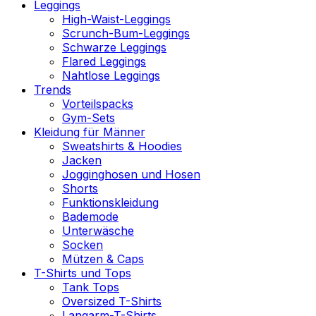
Leggings
High-Waist-Leggings
Scrunch-Bum-Leggings
Schwarze Leggings
Flared Leggings
Nahtlose Leggings
Trends
Vorteilspacks
Gym-Sets
Kleidung für Männer
Sweatshirts & Hoodies
Jacken
Jogginghosen und Hosen
Shorts
Funktionskleidung
Bademode
Unterwäsche
Socken
Mützen & Caps
T-Shirts und Tops
Tank Tops
Oversized T-Shirts
Langarm-T-Shirts