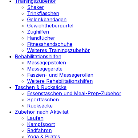
Trainingszubehör
Shaker
Trinkflaschen
Gelenkbandagen
Gewichthebergürtel
Zughilfen
Handtücher
Fitnesshandschuhe
Weiteres Trainingszubehör
Rehabilitationshilfen
Massagepistolen
Massagegeräte
Faszien- und Massagerollen
Weitere Rehabilitationshilfen
Taschen & Rucksäcke
Essenstaschen und Meal-Prep-Zubehör
Sporttaschen
Rucksäcke
Zubehör nach Aktivität
Laufen
Kampfsport
Radfahren
Yoga & Pilates