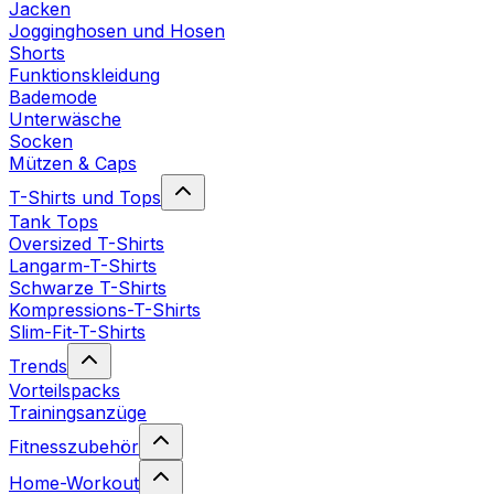
Jacken
Jogginghosen und Hosen
Shorts
Funktionskleidung
Bademode
Unterwäsche
Socken
Mützen & Caps
T-Shirts und Tops
Tank Tops
Oversized T-Shirts
Langarm-T-Shirts
Schwarze T-Shirts
Kompressions-T-Shirts
Slim-Fit-T-Shirts
Trends
Vorteilspacks
Trainingsanzüge
Fitnesszubehör
Home-Workout