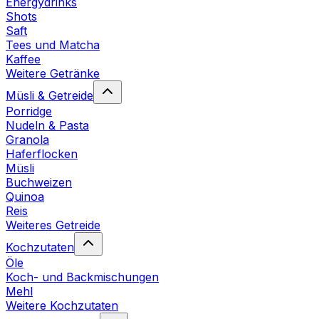
Energydrinks
Shots
Saft
Tees und Matcha
Kaffee
Weitere Getränke
Müsli & Getreide
Porridge
Nudeln & Pasta
Granola
Haferflocken
Müsli
Buchweizen
Quinoa
Reis
Weiteres Getreide
Kochzutaten
Öle
Koch- und Backmischungen
Mehl
Weitere Kochzutaten