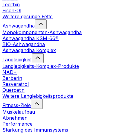
Lecithin
Fisch-Öl
Weitere gesunde Fette
Ashwagandha
Monokomponenten-Ashwagandha
Ashwagandha KSM-66®
BIO-Ashwagandha
Ashwagandha Komplex
Langlebigkeit
Langlebigkeits-Komplex-Produkte
NAD+
Berberin
Resveratrol
Quercetin
Weitere Langlebigkeitsprodukte
Fitness-Ziele
Muskelaufbau
Abnehmen
Performance
Stärkung des Immunsystems