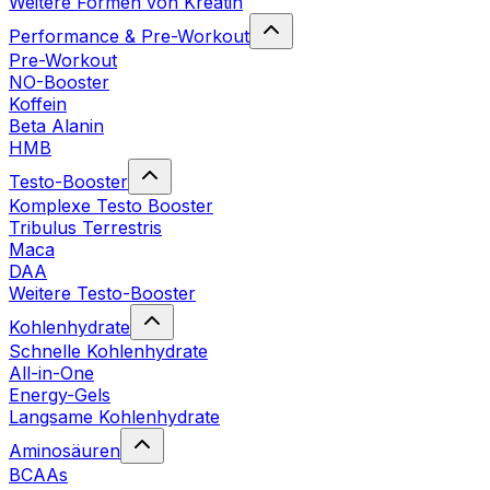
Weitere Formen von Kreatin
Performance & Pre-Workout
Pre-Workout
NO-Booster
Koffein
Beta Alanin
HMB
Testo-Booster
Komplexe Testo Booster
Tribulus Terrestris
Maca
DAA
Weitere Testo-Booster
Kohlenhydrate
Schnelle Kohlenhydrate
All-in-One
Energy-Gels
Langsame Kohlenhydrate
Aminosäuren
BCAAs