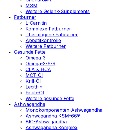
MSM
Weitere Gelenk-Supplements
Fatburner
L-Carnitin
Komplexe Fatburner
Thermogene Fatburner
Appetitkontrolle
Weitere Fatburner
Gesunde Fette
Omega-3
Omega-3-6-9
CLA & HCA
MCT-Öl
Krill-Öl
Lecithin
Fisch-Öl
Weitere gesunde Fette
Ashwagandha
Monokomponenten-Ashwagandha
Ashwagandha KSM-66®
BIO-Ashwagandha
Ashwagandha Komplex