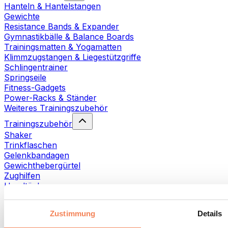
Hanteln & Hantelstangen
Gewichte
Resistance Bands & Expander
Gymnastikbälle & Balance Boards
Trainingsmatten & Yogamatten
Klimmzugstangen & Liegestützgriffe
Schlingentrainer
Springseile
Fitness-Gadgets
Power-Racks & Ständer
Weiteres Trainingszubehör
Trainingszubehör
Shaker
Trinkflaschen
Gelenkbandagen
Gewichthebergürtel
Zughilfen
Handtücher
Fitnesshandschuhe
Weiteres Trainingszubehör
Zustimmung
Details
Rehabilitationshilfen