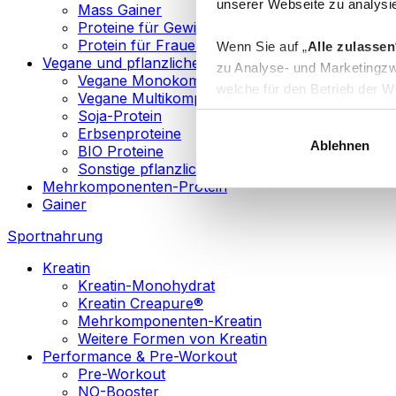
unserer Webseite zu analysie
Mass Gainer
Proteine für Gewichtsverlust
Protein für Frauen
Wenn Sie auf „
Alle zulassen
Vegane und pflanzliche Proteine
zu Analyse- und Marketingzw
Vegane Monokomponenten-Proteine
welche für den Betrieb der We
Vegane Multikomponenten-Proteine
„
Anpassen
“ einzelne Katego
Soja-Protein
Erbsenproteine
Ablehnen
BIO Proteine
Weitere Informationen über d
Sonstige pflanzliche Proteine
sowie in unserer
Datenschut
Mehrkomponenten-Protein
Gainer
Sie können Ihre Einwilligung 
Sportnahrung
Info
Kreatin
Kreatin-Monohydrat
Kreatin Creapure®
Mehrkomponenten-Kreatin
Weitere Formen von Kreatin
Performance & Pre-Workout
Pre-Workout
NO-Booster