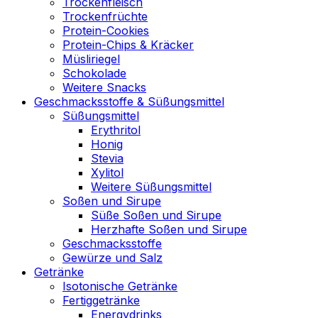
Trockenfleisch
Trockenfrüchte
Protein-Cookies
Protein-Chips & Kräcker
Müsliriegel
Schokolade
Weitere Snacks
Geschmacksstoffe & Süßungsmittel
Süßungsmittel
Erythritol
Honig
Stevia
Xylitol
Weitere Süßungsmittel
Soßen und Sirupe
Süße Soßen und Sirupe
Herzhafte Soßen und Sirupe
Geschmacksstoffe
Gewürze und Salz
Getränke
Isotonische Getränke
Fertiggetränke
Energydrinks