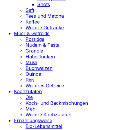
Shots
Saft
Tees und Matcha
Kaffee
Weitere Getränke
Müsli & Getreide
Porridge
Nudeln & Pasta
Granola
Haferflocken
Müsli
Buchweizen
Quinoa
Reis
Weiteres Getreide
Kochzutaten
Öle
Koch- und Backmischungen
Mehl
Weitere Kochzutaten
Ernährungsweise
Bio-Lebensmittel