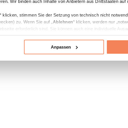
ren. Wir binden auch Inhalte von Anbietern aus Drittstaaten auf
“ klicken, stimmen Sie der Setzung von technisch nicht notwen
ecken) zu. Wenn Sie auf „
Ablehnen
“ klicken, werden nur „notw
bseite erforderlich sind. Sie können auch eine individuelle Ausw
rien an- oder abwählen und „
Auswahl erlauben
“ klicken.
Anpassen
ie Verarbeitung Ihrer Daten finden Sie in den Unterpunkten „Deta
zerklärung
.
jederzeit in den
Cookie-Einstellungen
auf unserer Webseite änd