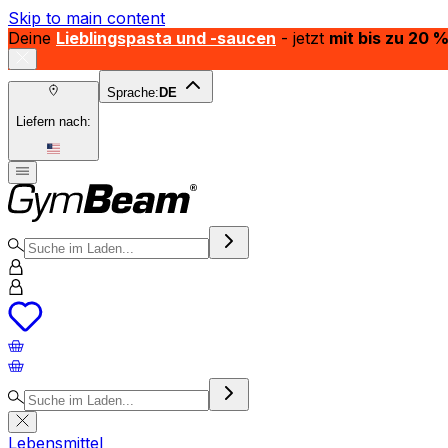
Skip to main content
Deine
Lieblingspasta und -saucen
- jetzt
mit bis zu 20 
Sprache:
DE
Liefern nach:
Lebensmittel