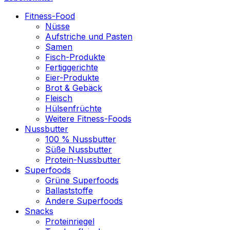
Fitness-Food
Nüsse
Aufstriche und Pasten
Samen
Fisch-Produkte
Fertiggerichte
Eier-Produkte
Brot & Gebäck
Fleisch
Hülsenfrüchte
Weitere Fitness-Foods
Nussbutter
100 % Nussbutter
Süße Nussbutter
Protein-Nussbutter
Superfoods
Grüne Superfoods
Ballaststoffe
Andere Superfoods
Snacks
Proteinriegel