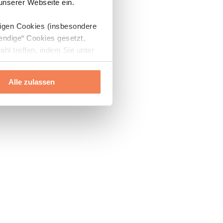
 unserer Webseite ein.
digen Cookies (insbesondere
endige“ Cookies gesetzt,
ahl treffen, indem Sie unter
Alle zulassen
ils“ und „Über Cookies“
ern oder widerrufen.
Mehr