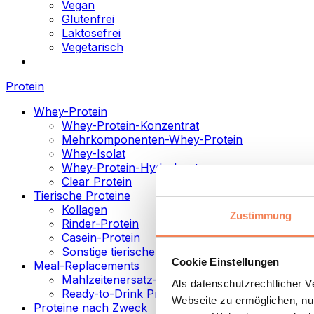
Vegan
Glutenfrei
Laktosefrei
Vegetarisch
Protein
Whey-Protein
Whey-Protein-Konzentrat
Mehrkomponenten-Whey-Protein
Whey-Isolat
Whey-Protein-Hydrolysat
Clear Protein
Tierische Proteine
Kollagen
Zustimmung
Rinder-Protein
Casein-Protein
Sonstige tierische Proteine
Cookie Einstellungen
Meal-Replacements
Mahlzeitenersatz-Pulver
Als datenschutzrechtlicher 
Ready-to-Drink Proteingetränke
Webseite zu ermöglichen, nut
Proteine nach Zweck