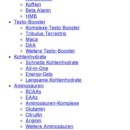
Koffein
Beta Alanin
HMB
Testo-Booster
Komplexe Testo Booster
Tribulus Terrestris
Maca
DAA
Weitere Testo-Booster
Kohlenhydrate
Schnelle Kohlenhydrate
All-in-One
Energy-Gels
Langsame Kohlenhydrate
Aminosäuren
BCAAs
EAAs
Aminosäuren-Komplexe
Glutamin
Citrullin
Arginin
Weitere Aminosäuren