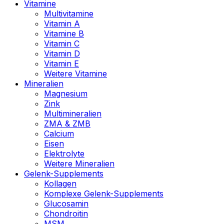
Vitamine
Multivitamine
Vitamin A
Vitamine B
Vitamin C
Vitamin D
Vitamin E
Weitere Vitamine
Mineralien
Magnesium
Zink
Multimineralien
ZMA & ZMB
Calcium
Eisen
Elektrolyte
Weitere Mineralien
Gelenk-Supplements
Kollagen
Komplexe Gelenk-Supplements
Glucosamin
Chondroitin
MSM