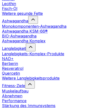
Lecithin
Fisch-Öl
Weitere gesunde Fette
Ashwagandha
Monokomponenten-Ashwagandha
Ashwagandha KSM-66®
BIO-Ashwagandha
Ashwagandha Komplex
Langlebigkeit
Langlebigkeits-Komplex-Produkte
NAD+
Berberin
Resveratrol
Quercetin
Weitere Langlebigkeitsprodukte
Fitness-Ziele
Muskelaufbau
Abnehmen
Performance
Stärkung des Immunsystems