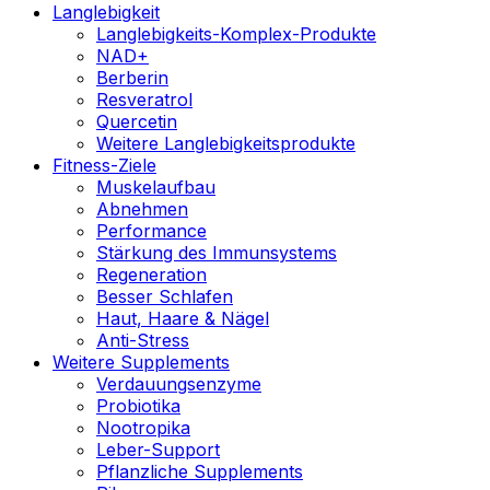
Langlebigkeit
Langlebigkeits-Komplex-Produkte
NAD+
Berberin
Resveratrol
Quercetin
Weitere Langlebigkeitsprodukte
Fitness-Ziele
Muskelaufbau
Abnehmen
Performance
Stärkung des Immunsystems
Regeneration
Besser Schlafen
Haut, Haare & Nägel
Anti-Stress
Weitere Supplements
Verdauungsenzyme
Probiotika
Nootropika
Leber-Support
Pflanzliche Supplements