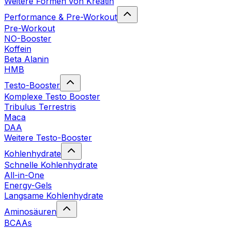
Weitere Formen von Kreatin
Performance & Pre-Workout
Pre-Workout
NO-Booster
Koffein
Beta Alanin
HMB
Testo-Booster
Komplexe Testo Booster
Tribulus Terrestris
Maca
DAA
Weitere Testo-Booster
Kohlenhydrate
Schnelle Kohlenhydrate
All-in-One
Energy-Gels
Langsame Kohlenhydrate
Aminosäuren
BCAAs