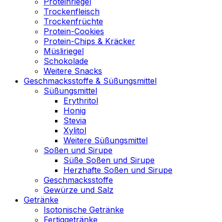
Proteinriegel
Trockenfleisch
Trockenfrüchte
Protein-Cookies
Protein-Chips & Kräcker
Müsliriegel
Schokolade
Weitere Snacks
Geschmacksstoffe & Süßungsmittel
Süßungsmittel
Erythritol
Honig
Stevia
Xylitol
Weitere Süßungsmittel
Soßen und Sirupe
Süße Soßen und Sirupe
Herzhafte Soßen und Sirupe
Geschmacksstoffe
Gewürze und Salz
Getränke
Isotonische Getränke
Fertiggetränke