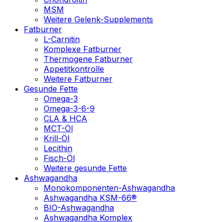
MSM
Weitere Gelenk-Supplements
Fatburner
L-Carnitin
Komplexe Fatburner
Thermogene Fatburner
Appetitkontrolle
Weitere Fatburner
Gesunde Fette
Omega-3
Omega-3-6-9
CLA & HCA
MCT-Öl
Krill-Öl
Lecithin
Fisch-Öl
Weitere gesunde Fette
Ashwagandha
Monokomponenten-Ashwagandha
Ashwagandha KSM-66®
BIO-Ashwagandha
Ashwagandha Komplex