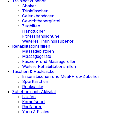
Trainingszubehör
Shaker
Trinkflaschen
Gelenkbandagen
Gewichthebergürtel
Zughilfen
Handtücher
Fitnesshandschuhe
Weiteres Trainingszubehör
Rehabilitationshilfen
Massagepistolen
Massagegeräte
Faszien- und Massagerollen
Weitere Rehabilitationshilfen
Taschen & Rucksäcke
Essenstaschen und Meal-Prep-Zubehör
Sporttaschen
Rucksäcke
Zubehör nach Aktivität
Laufen
Kampfsport
Radfahren
Yoga & Pilates