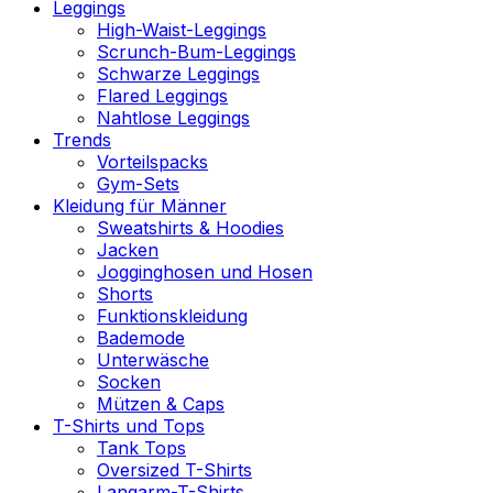
Leggings
High-Waist-Leggings
Scrunch-Bum-Leggings
Schwarze Leggings
Flared Leggings
Nahtlose Leggings
Trends
Vorteilspacks
Gym-Sets
Kleidung für Männer
Sweatshirts & Hoodies
Jacken
Jogginghosen und Hosen
Shorts
Funktionskleidung
Bademode
Unterwäsche
Socken
Mützen & Caps
T-Shirts und Tops
Tank Tops
Oversized T-Shirts
Langarm-T-Shirts