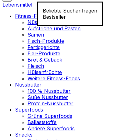
Lebensmittel
Beliebte Suchanfragen
Fitness-Food
Bestseller
Nüsse
Aufstriche und Pasten
Samen
Fisch-Produkte
Fertiggerichte
Eier-Produkte
Brot & Gebäck
Fleisch
Hülsenfrüchte
Weitere Fitness-Foods
Nussbutter
100 % Nussbutter
Süße Nussbutter
Protein-Nussbutter
Superfoods
Grüne Superfoods
Ballaststoffe
Andere Superfoods
Snacks