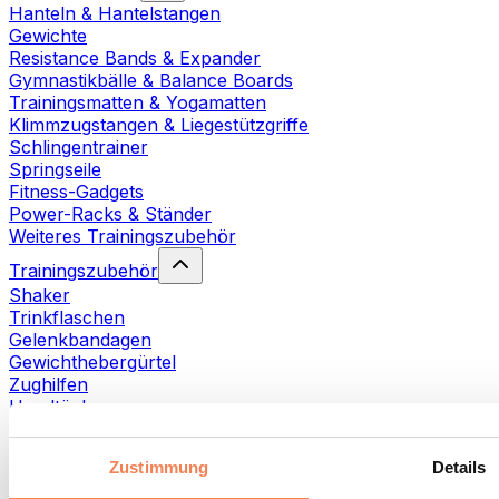
Hanteln & Hantelstangen
Gewichte
Resistance Bands & Expander
Gymnastikbälle & Balance Boards
Trainingsmatten & Yogamatten
Klimmzugstangen & Liegestützgriffe
Schlingentrainer
Springseile
Fitness-Gadgets
Power-Racks & Ständer
Weiteres Trainingszubehör
Trainingszubehör
Shaker
Trinkflaschen
Gelenkbandagen
Gewichthebergürtel
Zughilfen
Handtücher
Fitnesshandschuhe
Weiteres Trainingszubehör
Zustimmung
Details
Rehabilitationshilfen