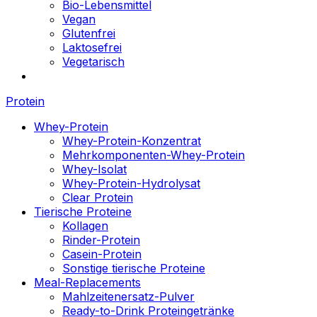
Bio-Lebensmittel
Vegan
Glutenfrei
Laktosefrei
Vegetarisch
Protein
Whey-Protein
Whey-Protein-Konzentrat
Mehrkomponenten-Whey-Protein
Whey-Isolat
Whey-Protein-Hydrolysat
Clear Protein
Tierische Proteine
Kollagen
Rinder-Protein
Casein-Protein
Sonstige tierische Proteine
Meal-Replacements
Mahlzeitenersatz-Pulver
Ready-to-Drink Proteingetränke