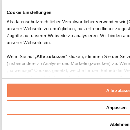
Massagepistolen
Massagegeräte
Cookie Einstellungen
Faszien- und Massagerollen
Weitere Rehabilitationshilfen
Als datenschutzrechtlicher Verantwortlicher verwenden wir
unserer Webseite zu ermöglichen, nutzerfreundlicher zu gest
Taschen & Rucksäcke
Essenstaschen und Meal-Prep-Zubehör
Zugriffe auf unserer Webseite zu analysieren. Wir binden auc
Sporttaschen
unserer Webseite ein.
Rucksäcke
Zubehör nach Aktivität
Wenn Sie auf „
Alle zulassen
“ klicken, stimmen Sie der Set
Laufen
(insbesondere zu Analyse- und Marketingzwecken) zu. Wenn 
Kampfsport
„notwendige“ Cookies gesetzt, welche für den Betrieb der We
Radfahren
individuelle Auswahl treffen, indem Sie unter „
Anpassen
“ ei
Yoga & Pilates
erlauben
“ klicken.
Kältetherapie
Alle zulass
Schwimmen
Wandern
Weitere Informationen über die Verarbeitung Ihrer Daten find
Cookies“ sowie in unserer
Datenschutzerklärung
.
Biohacking
Anpassen
Rotlichttherapie
Wasserfilter und Kannen
Sie können Ihre Einwilligung jederzeit in den
Cookie-Einstel
Ablehnen
widerrufen.
Mehr Info
Nachhaltiger Haushalt