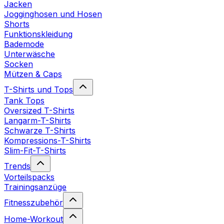
Jacken
Jogginghosen und Hosen
Shorts
Funktionskleidung
Bademode
Unterwäsche
Socken
Mützen & Caps
T-Shirts und Tops
Tank Tops
Oversized T-Shirts
Langarm-T-Shirts
Schwarze T-Shirts
Kompressions-T-Shirts
Slim-Fit-T-Shirts
Trends
Vorteilspacks
Trainingsanzüge
Fitnesszubehör
Home-Workout