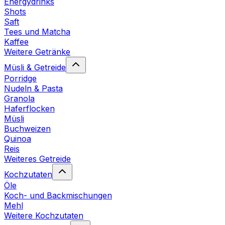
Energydrinks
Shots
Saft
Tees und Matcha
Kaffee
Weitere Getränke
Müsli & Getreide
Porridge
Nudeln & Pasta
Granola
Haferflocken
Müsli
Buchweizen
Quinoa
Reis
Weiteres Getreide
Kochzutaten
Öle
Koch- und Backmischungen
Mehl
Weitere Kochzutaten