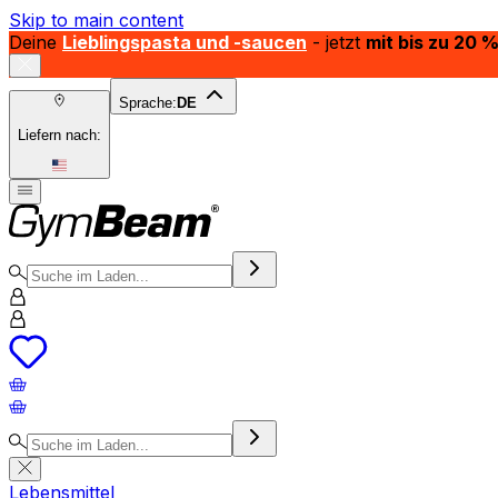
Skip to main content
Deine
Lieblingspasta und -saucen
- jetzt
mit bis zu 20 
Sprache:
DE
Liefern nach:
Lebensmittel