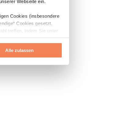
 unserer Webseite ein.
digen Cookies (insbesondere
endige“ Cookies gesetzt,
ahl treffen, indem Sie unter
Alle zulassen
ils“ und „Über Cookies“
ern oder widerrufen.
Mehr