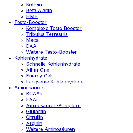
Koffein
Beta Alanin
HMB
Testo-Booster
Komplexe Testo Booster
Tribulus Terrestris
Maca
DAA
Weitere Testo-Booster
Kohlenhydrate
Schnelle Kohlenhydrate
All-in-One
Energy-Gels
Langsame Kohlenhydrate
Aminosäuren
BCAAs
EAAs
Aminosäuren-Komplexe
Glutamin
Citrullin
Arginin
Weitere Aminosäuren