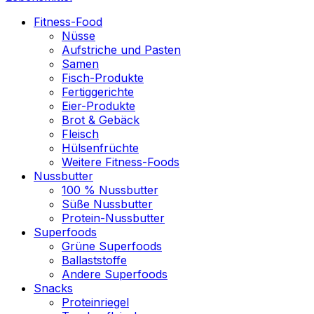
Fitness-Food
Nüsse
Aufstriche und Pasten
Samen
Fisch-Produkte
Fertiggerichte
Eier-Produkte
Brot & Gebäck
Fleisch
Hülsenfrüchte
Weitere Fitness-Foods
Nussbutter
100 % Nussbutter
Süße Nussbutter
Protein-Nussbutter
Superfoods
Grüne Superfoods
Ballaststoffe
Andere Superfoods
Snacks
Proteinriegel