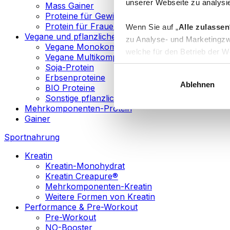
unserer Webseite zu analysie
Mass Gainer
Proteine für Gewichtsverlust
Protein für Frauen
Wenn Sie auf „
Alle zulassen
Vegane und pflanzliche Proteine
zu Analyse- und Marketingzw
Vegane Monokomponenten-Proteine
welche für den Betrieb der We
Vegane Multikomponenten-Proteine
„
Anpassen
“ einzelne Katego
Soja-Protein
Erbsenproteine
Ablehnen
BIO Proteine
Weitere Informationen über d
Sonstige pflanzliche Proteine
sowie in unserer
Datenschut
Mehrkomponenten-Protein
Gainer
Sie können Ihre Einwilligung 
Sportnahrung
Info
Kreatin
Kreatin-Monohydrat
Kreatin Creapure®
Mehrkomponenten-Kreatin
Weitere Formen von Kreatin
Performance & Pre-Workout
Pre-Workout
NO-Booster