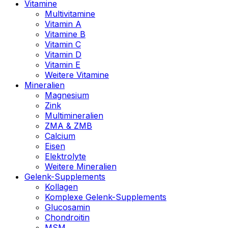
Vitamine
Multivitamine
Vitamin A
Vitamine B
Vitamin C
Vitamin D
Vitamin E
Weitere Vitamine
Mineralien
Magnesium
Zink
Multimineralien
ZMA & ZMB
Calcium
Eisen
Elektrolyte
Weitere Mineralien
Gelenk-Supplements
Kollagen
Komplexe Gelenk-Supplements
Glucosamin
Chondroitin
MSM