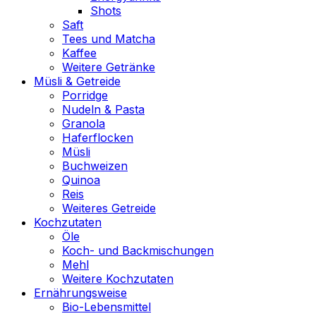
Shots
Saft
Tees und Matcha
Kaffee
Weitere Getränke
Müsli & Getreide
Porridge
Nudeln & Pasta
Granola
Haferflocken
Müsli
Buchweizen
Quinoa
Reis
Weiteres Getreide
Kochzutaten
Öle
Koch- und Backmischungen
Mehl
Weitere Kochzutaten
Ernährungsweise
Bio-Lebensmittel