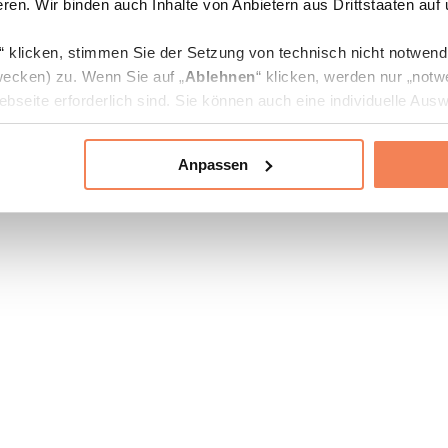
ren. Wir binden auch Inhalte von Anbietern aus Drittstaaten auf
“ klicken, stimmen Sie der Setzung von technisch nicht notwen
ecken) zu. Wenn Sie auf „
Ablehnen
“ klicken, werden nur „notw
bseite erforderlich sind. Sie können auch eine individuelle Ausw
rien an- oder abwählen und „
Auswahl erlauben
“ klicken.
Anpassen
ie Verarbeitung Ihrer Daten finden Sie in den Unterpunkten „Deta
zerklärung
.
jederzeit in den
Cookie-Einstellungen
auf unserer Webseite änd