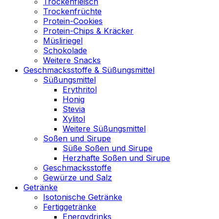
Trockenfleisch
Trockenfrüchte
Protein-Cookies
Protein-Chips & Kräcker
Müsliriegel
Schokolade
Weitere Snacks
Geschmacksstoffe & Süßungsmittel
Süßungsmittel
Erythritol
Honig
Stevia
Xylitol
Weitere Süßungsmittel
Soßen und Sirupe
Süße Soßen und Sirupe
Herzhafte Soßen und Sirupe
Geschmacksstoffe
Gewürze und Salz
Getränke
Isotonische Getränke
Fertiggetränke
Energydrinks