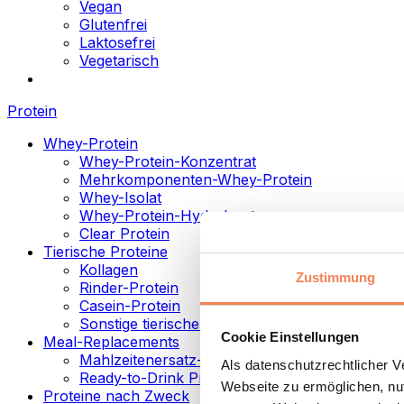
Vegan
Glutenfrei
Laktosefrei
Vegetarisch
Protein
Whey-Protein
Whey-Protein-Konzentrat
Mehrkomponenten-Whey-Protein
Whey-Isolat
Whey-Protein-Hydrolysat
Clear Protein
Tierische Proteine
Kollagen
Zustimmung
Rinder-Protein
Casein-Protein
Sonstige tierische Proteine
Cookie Einstellungen
Meal-Replacements
Mahlzeitenersatz-Pulver
Als datenschutzrechtlicher 
Ready-to-Drink Proteingetränke
Webseite zu ermöglichen, nut
Proteine nach Zweck