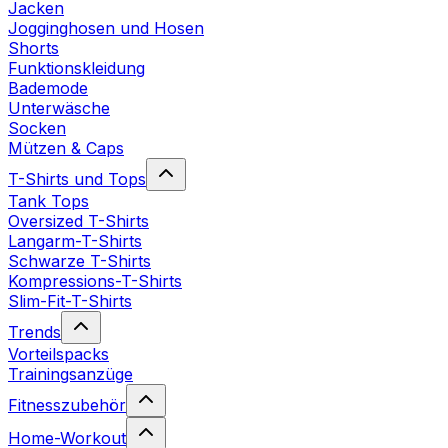
Jacken
Jogginghosen und Hosen
Shorts
Funktionskleidung
Bademode
Unterwäsche
Socken
Mützen & Caps
T-Shirts und Tops
Tank Tops
Oversized T-Shirts
Langarm-T-Shirts
Schwarze T-Shirts
Kompressions-T-Shirts
Slim-Fit-T-Shirts
Trends
Vorteilspacks
Trainingsanzüge
Fitnesszubehör
Home-Workout