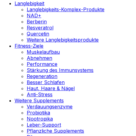
Langlebigkeit
Langlebigkeits-Komplex-Produkte
NAD+
Berberin
Resveratrol
Quercetin
Weitere Langlebigkeitsprodukte
Fitness-Ziele
Muskelaufbau
Abnehmen
Performance
Stärkung des Immunsystems
Regeneration
Besser Schlafen
Haut, Haare & Nägel
Anti-Stress
Weitere Supplements
Verdauungsenzyme
Probiotika
Nootropika
Leber-Support
Pflanzliche Supplements