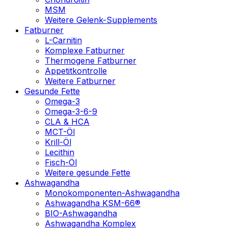
MSM
Weitere Gelenk-Supplements
Fatburner
L-Carnitin
Komplexe Fatburner
Thermogene Fatburner
Appetitkontrolle
Weitere Fatburner
Gesunde Fette
Omega-3
Omega-3-6-9
CLA & HCA
MCT-Öl
Krill-Öl
Lecithin
Fisch-Öl
Weitere gesunde Fette
Ashwagandha
Monokomponenten-Ashwagandha
Ashwagandha KSM-66®
BIO-Ashwagandha
Ashwagandha Komplex