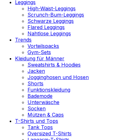
Leggings
High-Waist-Leggings
Scrunch-Bum-Leggings
Schwarze Leggings
Flared Leggings
Nahtlose Leggings
Trends
Vorteilspacks
Gym-Sets
Kleidung für Männer
Sweatshirts & Hoodies
Jacken
Jogginghosen und Hosen
Shorts
Funktionskleidung
Bademode
Unterwäsche
Socken
Mützen & Caps
T-Shirts und Tops
Tank Tops
Oversized T-Shirts
Langarm-T-Shirts