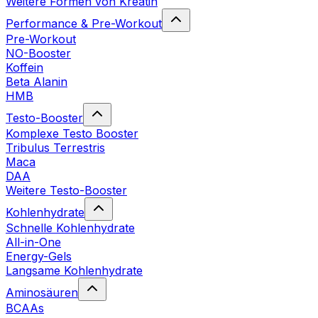
Weitere Formen von Kreatin
Performance & Pre-Workout
Pre-Workout
NO-Booster
Koffein
Beta Alanin
HMB
Testo-Booster
Komplexe Testo Booster
Tribulus Terrestris
Maca
DAA
Weitere Testo-Booster
Kohlenhydrate
Schnelle Kohlenhydrate
All-in-One
Energy-Gels
Langsame Kohlenhydrate
Aminosäuren
BCAAs