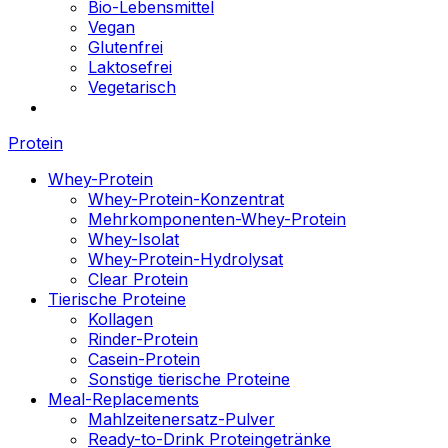
Bio-Lebensmittel
Vegan
Glutenfrei
Laktosefrei
Vegetarisch
Protein
Whey-Protein
Whey-Protein-Konzentrat
Mehrkomponenten-Whey-Protein
Whey-Isolat
Whey-Protein-Hydrolysat
Clear Protein
Tierische Proteine
Kollagen
Rinder-Protein
Casein-Protein
Sonstige tierische Proteine
Meal-Replacements
Mahlzeitenersatz-Pulver
Ready-to-Drink Proteingetränke