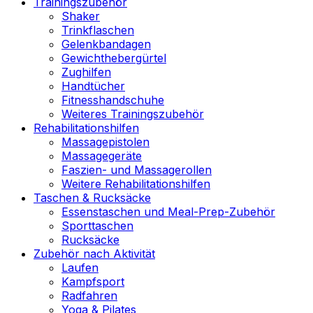
Trainingszubehör
Shaker
Trinkflaschen
Gelenkbandagen
Gewichthebergürtel
Zughilfen
Handtücher
Fitnesshandschuhe
Weiteres Trainingszubehör
Rehabilitationshilfen
Massagepistolen
Massagegeräte
Faszien- und Massagerollen
Weitere Rehabilitationshilfen
Taschen & Rucksäcke
Essenstaschen und Meal-Prep-Zubehör
Sporttaschen
Rucksäcke
Zubehör nach Aktivität
Laufen
Kampfsport
Radfahren
Yoga & Pilates