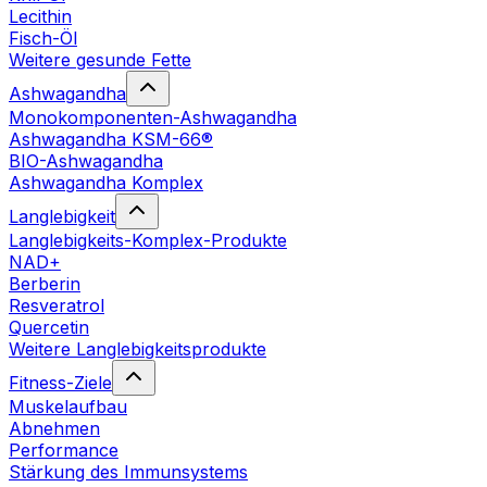
Lecithin
Fisch-Öl
Weitere gesunde Fette
Ashwagandha
Monokomponenten-Ashwagandha
Ashwagandha KSM-66®
BIO-Ashwagandha
Ashwagandha Komplex
Langlebigkeit
Langlebigkeits-Komplex-Produkte
NAD+
Berberin
Resveratrol
Quercetin
Weitere Langlebigkeitsprodukte
Fitness-Ziele
Muskelaufbau
Abnehmen
Performance
Stärkung des Immunsystems