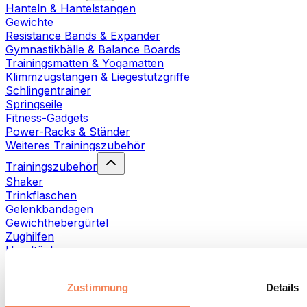
Hanteln & Hantelstangen
Gewichte
Resistance Bands & Expander
Gymnastikbälle & Balance Boards
Trainingsmatten & Yogamatten
Klimmzugstangen & Liegestützgriffe
Schlingentrainer
Springseile
Fitness-Gadgets
Power-Racks & Ständer
Weiteres Trainingszubehör
Trainingszubehör
Shaker
Trinkflaschen
Gelenkbandagen
Gewichthebergürtel
Zughilfen
Handtücher
Fitnesshandschuhe
Weiteres Trainingszubehör
Zustimmung
Details
Rehabilitationshilfen