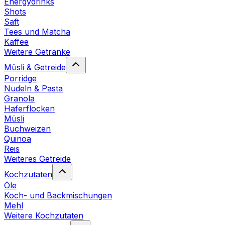
Energydrinks
Shots
Saft
Tees und Matcha
Kaffee
Weitere Getränke
Müsli & Getreide
Porridge
Nudeln & Pasta
Granola
Haferflocken
Müsli
Buchweizen
Quinoa
Reis
Weiteres Getreide
Kochzutaten
Öle
Koch- und Backmischungen
Mehl
Weitere Kochzutaten