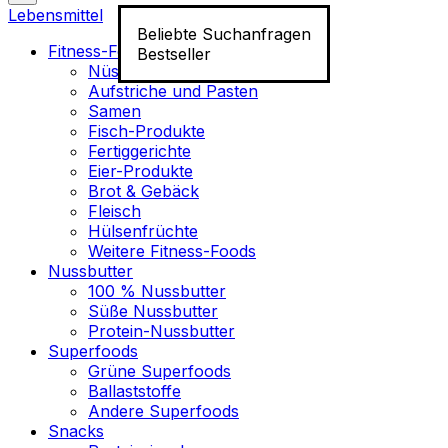
Lebensmittel
Beliebte Suchanfragen
Fitness-Food
Bestseller
Nüsse
Aufstriche und Pasten
Samen
Fisch-Produkte
Fertiggerichte
Eier-Produkte
Brot & Gebäck
Fleisch
Hülsenfrüchte
Weitere Fitness-Foods
Nussbutter
100 % Nussbutter
Süße Nussbutter
Protein-Nussbutter
Superfoods
Grüne Superfoods
Ballaststoffe
Andere Superfoods
Snacks