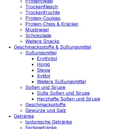
Proteinriegel
Trockenfleisch
Trockenfrüchte
Protein-Cookies
Protein-Chips & Kräcker
Müsliriegel
Schokolade
Weitere Snacks
Geschmacksstoffe & Süßungsmittel
Süßungsmittel
Erythritol
Honig
Stevia
Xylitol
Weitere Süßungsmittel
Soßen und Sirupe
Süße Soßen und Sirupe
Herzhafte Soßen und Sirupe
Geschmacksstoffe
Gewürze und Salz
Getränke
Isotonische Getränke
Fertiggetränke