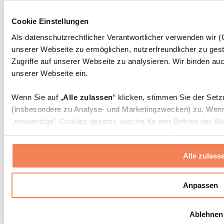
Massagepistolen
Massagegeräte
Cookie Einstellungen
Faszien- und Massagerollen
Weitere Rehabilitationshilfen
Als datenschutzrechtlicher Verantwortlicher verwenden wir
unserer Webseite zu ermöglichen, nutzerfreundlicher zu gest
Taschen & Rucksäcke
Essenstaschen und Meal-Prep-Zubehör
Zugriffe auf unserer Webseite zu analysieren. Wir binden auc
Sporttaschen
unserer Webseite ein.
Rucksäcke
Zubehör nach Aktivität
Wenn Sie auf „
Alle zulassen
“ klicken, stimmen Sie der Set
Laufen
(insbesondere zu Analyse- und Marketingzwecken) zu. Wenn 
Kampfsport
„notwendige“ Cookies gesetzt, welche für den Betrieb der We
Radfahren
individuelle Auswahl treffen, indem Sie unter „
Anpassen
“ ei
Yoga & Pilates
erlauben
“ klicken.
Kältetherapie
Alle zulass
Schwimmen
Wandern
Weitere Informationen über die Verarbeitung Ihrer Daten find
Cookies“ sowie in unserer
Datenschutzerklärung
.
Biohacking
Anpassen
Rotlichttherapie
Wasserfilter und Kannen
Sie können Ihre Einwilligung jederzeit in den
Cookie-Einstel
Ablehnen
widerrufen.
Mehr Info
Nachhaltiger Haushalt