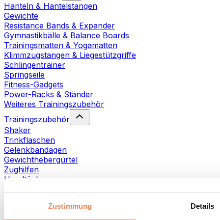
Hanteln & Hantelstangen
Gewichte
Resistance Bands & Expander
Gymnastikbälle & Balance Boards
Trainingsmatten & Yogamatten
Klimmzugstangen & Liegestützgriffe
Schlingentrainer
Springseile
Fitness-Gadgets
Power-Racks & Ständer
Weiteres Trainingszubehör
Trainingszubehör
Shaker
Trinkflaschen
Gelenkbandagen
Gewichthebergürtel
Zughilfen
Handtücher
Fitnesshandschuhe
Weiteres Trainingszubehör
Zustimmung
Details
Rehabilitationshilfen