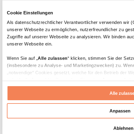
Massagepistolen
Massagegeräte
Cookie Einstellungen
Faszien- und Massagerollen
Weitere Rehabilitationshilfen
Als datenschutzrechtlicher Verantwortlicher verwenden wir
unserer Webseite zu ermöglichen, nutzerfreundlicher zu gest
Taschen & Rucksäcke
Essenstaschen und Meal-Prep-Zubehör
Zugriffe auf unserer Webseite zu analysieren. Wir binden auc
Sporttaschen
unserer Webseite ein.
Rucksäcke
Zubehör nach Aktivität
Wenn Sie auf „
Alle zulassen
“ klicken, stimmen Sie der Set
Laufen
(insbesondere zu Analyse- und Marketingzwecken) zu. Wenn 
Kampfsport
„notwendige“ Cookies gesetzt, welche für den Betrieb der We
Radfahren
individuelle Auswahl treffen, indem Sie unter „
Anpassen
“ ei
Yoga & Pilates
erlauben
“ klicken.
Kältetherapie
Alle zulass
Schwimmen
Wandern
Weitere Informationen über die Verarbeitung Ihrer Daten find
Cookies“ sowie in unserer
Datenschutzerklärung
.
Biohacking
Anpassen
Rotlichttherapie
Wasserfilter und Kannen
Sie können Ihre Einwilligung jederzeit in den
Cookie-Einstel
Ablehnen
widerrufen.
Mehr Info
Nachhaltiger Haushalt