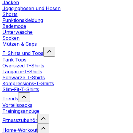
Jacken
Jogginghosen und Hosen
Shorts
Funktionskleidung
Bademode
Unterwäsche
Socken
Mützen & Caps
T-Shirts und Tops
Tank Tops
Oversized T-Shirts
Langarm-T-Shirts
Schwarze T-Shirts
Kompressions-T-Shirts
Slim-Fit-T-Shirts
Trends
Vorteilspacks
Trainingsanzüge
Fitnesszubehör
Home-Workout