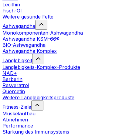
Lecithin
Fisch-Öl
Weitere gesunde Fette
Ashwagandha
Monokomponenten-Ashwagandha
Ashwagandha KSM-66®
BIO-Ashwagandha
Ashwagandha Komplex
Langlebigkeit
Langlebigkeits-Komplex-Produkte
NAD+
Berberin
Resveratrol
Quercetin
Weitere Langlebigkeitsprodukte
Fitness-Ziele
Muskelaufbau
Abnehmen
Performance
Stärkung des Immunsystems