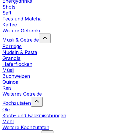
Energydrinks
Shots
Saft
Tees und Matcha
Kaffee
Weitere Getränke
Müsli & Getreide
Porridge
Nudeln & Pasta
Granola
Haferflocken
Müsli
Buchweizen
Quinoa
Reis
Weiteres Getreide
Kochzutaten
Öle
Koch- und Backmischungen
Mehl
Weitere Kochzutaten