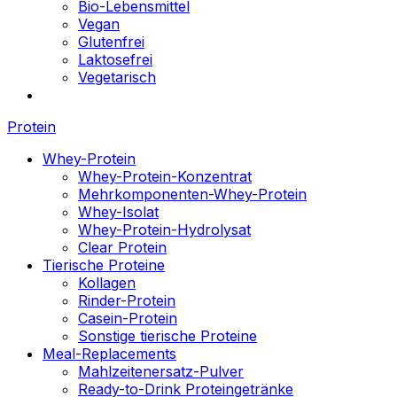
Bio-Lebensmittel
Vegan
Glutenfrei
Laktosefrei
Vegetarisch
Protein
Whey-Protein
Whey-Protein-Konzentrat
Mehrkomponenten-Whey-Protein
Whey-Isolat
Whey-Protein-Hydrolysat
Clear Protein
Tierische Proteine
Kollagen
Rinder-Protein
Casein-Protein
Sonstige tierische Proteine
Meal-Replacements
Mahlzeitenersatz-Pulver
Ready-to-Drink Proteingetränke