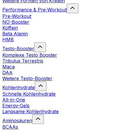
Weitere Formen von Kreatin
Performance & Pre-Workout
Pre-Workout
NO-Booster
Koffein
Beta Alanin
HMB
Testo-Booster
Komplexe Testo Booster
Tribulus Terrestris
Maca
DAA
Weitere Testo-Booster
Kohlenhydrate
Schnelle Kohlenhydrate
All-in-One
Energy-Gels
Langsame Kohlenhydrate
Aminosäuren
BCAAs