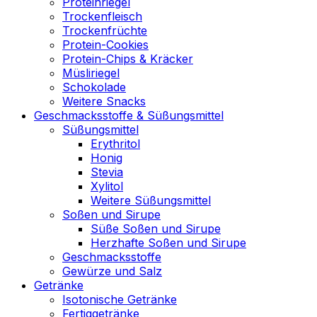
Proteinriegel
Trockenfleisch
Trockenfrüchte
Protein-Cookies
Protein-Chips & Kräcker
Müsliriegel
Schokolade
Weitere Snacks
Geschmacksstoffe & Süßungsmittel
Süßungsmittel
Erythritol
Honig
Stevia
Xylitol
Weitere Süßungsmittel
Soßen und Sirupe
Süße Soßen und Sirupe
Herzhafte Soßen und Sirupe
Geschmacksstoffe
Gewürze und Salz
Getränke
Isotonische Getränke
Fertiggetränke