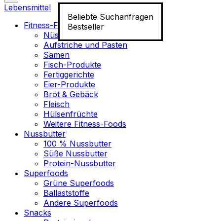
Lebensmittel
Beliebte Suchanfragen
Fitness-Food
Bestseller
Nüsse
Aufstriche und Pasten
Samen
Fisch-Produkte
Fertiggerichte
Eier-Produkte
Brot & Gebäck
Fleisch
Hülsenfrüchte
Weitere Fitness-Foods
Nussbutter
100 % Nussbutter
Süße Nussbutter
Protein-Nussbutter
Superfoods
Grüne Superfoods
Ballaststoffe
Andere Superfoods
Snacks