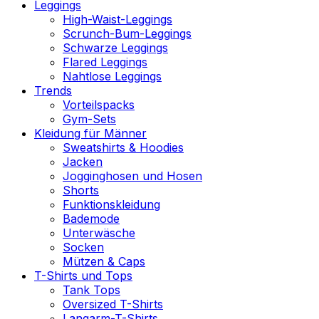
Leggings
High-Waist-Leggings
Scrunch-Bum-Leggings
Schwarze Leggings
Flared Leggings
Nahtlose Leggings
Trends
Vorteilspacks
Gym-Sets
Kleidung für Männer
Sweatshirts & Hoodies
Jacken
Jogginghosen und Hosen
Shorts
Funktionskleidung
Bademode
Unterwäsche
Socken
Mützen & Caps
T-Shirts und Tops
Tank Tops
Oversized T-Shirts
Langarm-T-Shirts