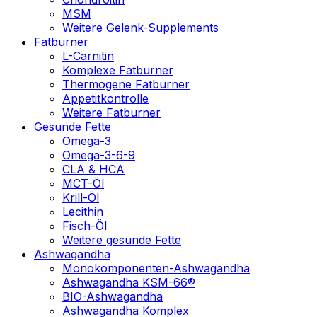
MSM
Weitere Gelenk-Supplements
Fatburner
L-Carnitin
Komplexe Fatburner
Thermogene Fatburner
Appetitkontrolle
Weitere Fatburner
Gesunde Fette
Omega-3
Omega-3-6-9
CLA & HCA
MCT-Öl
Krill-Öl
Lecithin
Fisch-Öl
Weitere gesunde Fette
Ashwagandha
Monokomponenten-Ashwagandha
Ashwagandha KSM-66®
BIO-Ashwagandha
Ashwagandha Komplex