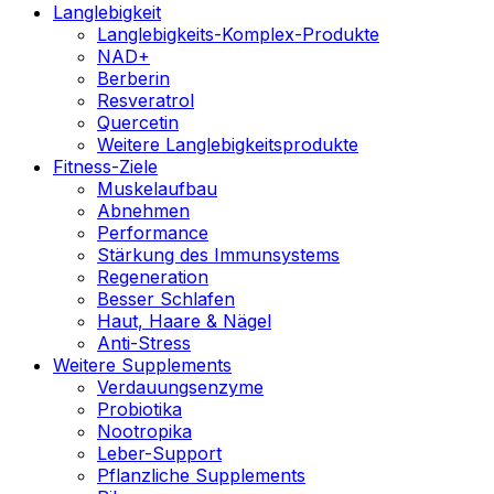
Langlebigkeit
Langlebigkeits-Komplex-Produkte
NAD+
Berberin
Resveratrol
Quercetin
Weitere Langlebigkeitsprodukte
Fitness-Ziele
Muskelaufbau
Abnehmen
Performance
Stärkung des Immunsystems
Regeneration
Besser Schlafen
Haut, Haare & Nägel
Anti-Stress
Weitere Supplements
Verdauungsenzyme
Probiotika
Nootropika
Leber-Support
Pflanzliche Supplements