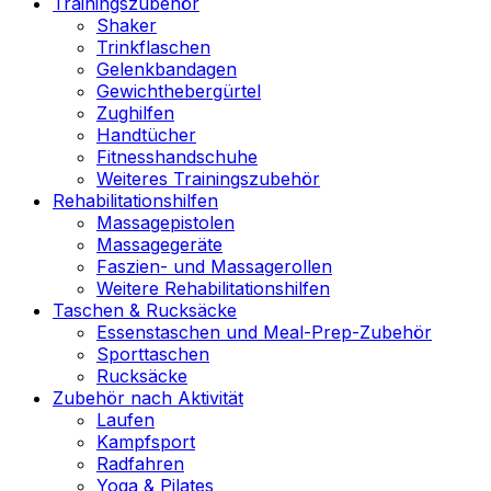
Trainingszubehör
Shaker
Trinkflaschen
Gelenkbandagen
Gewichthebergürtel
Zughilfen
Handtücher
Fitnesshandschuhe
Weiteres Trainingszubehör
Rehabilitationshilfen
Massagepistolen
Massagegeräte
Faszien- und Massagerollen
Weitere Rehabilitationshilfen
Taschen & Rucksäcke
Essenstaschen und Meal-Prep-Zubehör
Sporttaschen
Rucksäcke
Zubehör nach Aktivität
Laufen
Kampfsport
Radfahren
Yoga & Pilates