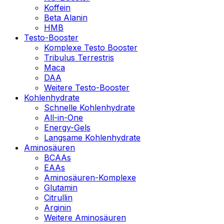
Koffein
Beta Alanin
HMB
Testo-Booster
Komplexe Testo Booster
Tribulus Terrestris
Maca
DAA
Weitere Testo-Booster
Kohlenhydrate
Schnelle Kohlenhydrate
All-in-One
Energy-Gels
Langsame Kohlenhydrate
Aminosäuren
BCAAs
EAAs
Aminosäuren-Komplexe
Glutamin
Citrullin
Arginin
Weitere Aminosäuren