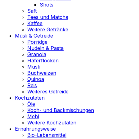
Shots
Saft
Tees und Matcha
Kaffee
Weitere Getränke
Müsli & Getreide
Porridge
Nudeln & Pasta
Granola
Haferflocken
Müsli
Buchweizen
Quinoa
Reis
Weiteres Getreide
Kochzutaten
Öle
Koch- und Backmischungen
Mehl
Weitere Kochzutaten
Ernährungsweise
Bio-Lebensmittel