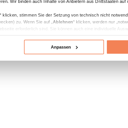
ren. Wir binden auch Inhalte von Anbietern aus Drittstaaten auf
“ klicken, stimmen Sie der Setzung von technisch nicht notwen
ecken) zu. Wenn Sie auf „
Ablehnen
“ klicken, werden nur „notw
bseite erforderlich sind. Sie können auch eine individuelle Ausw
rien an- oder abwählen und „
Auswahl erlauben
“ klicken.
Anpassen
ie Verarbeitung Ihrer Daten finden Sie in den Unterpunkten „Deta
zerklärung
.
jederzeit in den
Cookie-Einstellungen
auf unserer Webseite änd