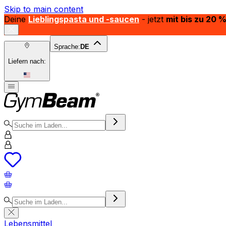
Skip to main content
Deine
Lieblingspasta und -saucen
- jetzt
mit bis zu 20 
Sprache:
DE
Liefern nach:
Lebensmittel