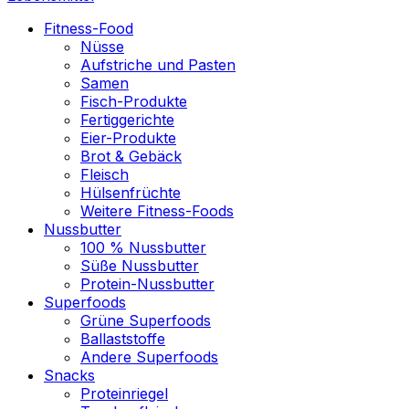
Fitness-Food
Nüsse
Aufstriche und Pasten
Samen
Fisch-Produkte
Fertiggerichte
Eier-Produkte
Brot & Gebäck
Fleisch
Hülsenfrüchte
Weitere Fitness-Foods
Nussbutter
100 % Nussbutter
Süße Nussbutter
Protein-Nussbutter
Superfoods
Grüne Superfoods
Ballaststoffe
Andere Superfoods
Snacks
Proteinriegel