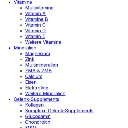
Vitamine
Multivitamine
Vitamin A
Vitamine B
Vitamin C
Vitamin D
Vitamin E
Weitere Vitamine
Mineralien
Magnesium
Zink
Multimineralien
ZMA & ZMB
Calcium
Eisen
Elektrolyte
Weitere Mineralien
Gelenk-Supplements
Kollagen
Komplexe Gelenk-Supplements
Glucosamin
Chondroitin
MSM