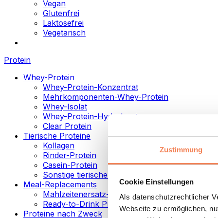
Vegan
Glutenfrei
Laktosefrei
Vegetarisch
Protein
Whey-Protein
Whey-Protein-Konzentrat
Mehrkomponenten-Whey-Protein
Whey-Isolat
Whey-Protein-Hydrolysat
Clear Protein
Tierische Proteine
Kollagen
Zustimmung
Rinder-Protein
Casein-Protein
Sonstige tierische Proteine
Cookie Einstellungen
Meal-Replacements
Mahlzeitenersatz-Pulver
Als datenschutzrechtlicher 
Ready-to-Drink Proteingetränke
Webseite zu ermöglichen, nut
Proteine nach Zweck