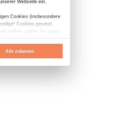
 unserer Webseite ein.
digen Cookies (insbesondere
endige“ Cookies gesetzt,
ahl treffen, indem Sie unter
Alle zulassen
ils“ und „Über Cookies“
ern oder widerrufen.
Mehr