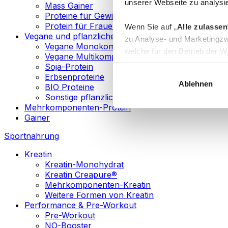
unserer Webseite zu analysie
Mass Gainer
Proteine für Gewichtsverlust
Protein für Frauen
Wenn Sie auf „
Alle zulassen
Vegane und pflanzliche Proteine
zu Analyse- und Marketingzw
Vegane Monokomponenten-Proteine
welche für den Betrieb der We
Vegane Multikomponenten-Proteine
„
Anpassen
“ einzelne Katego
Soja-Protein
Erbsenproteine
Ablehnen
BIO Proteine
Weitere Informationen über d
Sonstige pflanzliche Proteine
sowie in unserer
Datenschut
Mehrkomponenten-Protein
Gainer
Sie können Ihre Einwilligung 
Sportnahrung
Info
Kreatin
Kreatin-Monohydrat
Kreatin Creapure®
Mehrkomponenten-Kreatin
Weitere Formen von Kreatin
Performance & Pre-Workout
Pre-Workout
NO-Booster