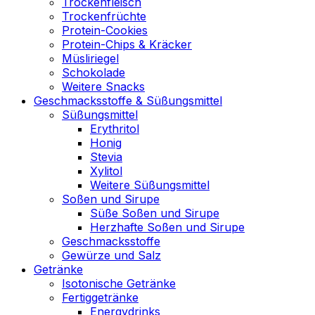
Trockenfleisch
Trockenfrüchte
Protein-Cookies
Protein-Chips & Kräcker
Müsliriegel
Schokolade
Weitere Snacks
Geschmacksstoffe & Süßungsmittel
Süßungsmittel
Erythritol
Honig
Stevia
Xylitol
Weitere Süßungsmittel
Soßen und Sirupe
Süße Soßen und Sirupe
Herzhafte Soßen und Sirupe
Geschmacksstoffe
Gewürze und Salz
Getränke
Isotonische Getränke
Fertiggetränke
Energydrinks