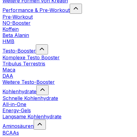
Weitere Formen von Kreatin
Performance & Pre-Workout
Pre-Workout
NO-Booster
Koffein
Beta Alanin
HMB
Testo-Booster
Komplexe Testo Booster
Tribulus Terrestris
Maca
DAA
Weitere Testo-Booster
Kohlenhydrate
Schnelle Kohlenhydrate
All-in-One
Energy-Gels
Langsame Kohlenhydrate
Aminosäuren
BCAAs