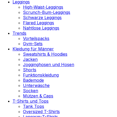
Leggings
High-Waist-Leggings
Scrunch-Bum-Leggings
Schwarze Leggings
Flared Leggings
Nahtlose Leggings
Trends
Vorteilspacks
Gym-Sets
Kleidung für Männer
Sweatshirts & Hoodies
Jacken
Jogginghosen und Hosen
Shorts
Funktionskleidung
Bademode
Unterwäsche
Socken
Mützen & Caps
T-Shirts und Tops
Tank Tops
Oversized T-Shirts
Langarm-T-Shirts