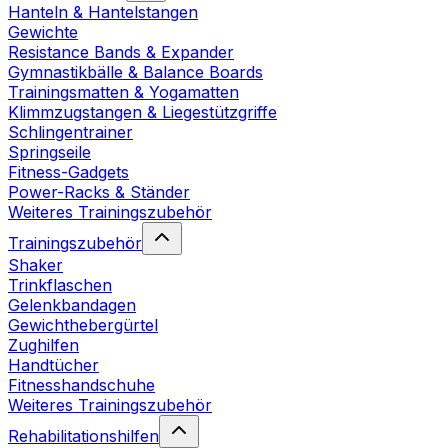
Hanteln & Hantelstangen
Gewichte
Resistance Bands & Expander
Gymnastikbälle & Balance Boards
Trainingsmatten & Yogamatten
Klimmzugstangen & Liegestützgriffe
Schlingentrainer
Springseile
Fitness-Gadgets
Power-Racks & Ständer
Weiteres Trainingszubehör
Trainingszubehör
Shaker
Trinkflaschen
Gelenkbandagen
Gewichthebergürtel
Zughilfen
Handtücher
Fitnesshandschuhe
Weiteres Trainingszubehör
Rehabilitationshilfen