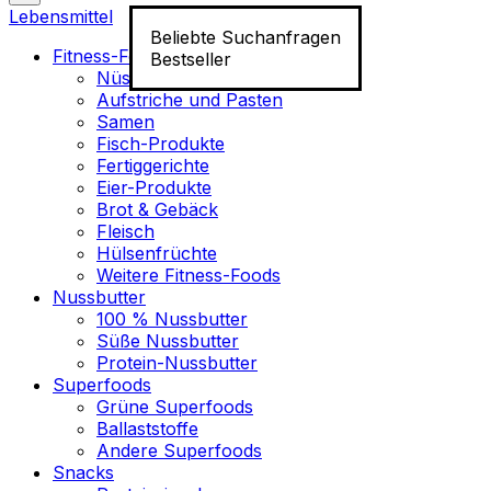
Lebensmittel
Beliebte Suchanfragen
Fitness-Food
Bestseller
Nüsse
Aufstriche und Pasten
Samen
Fisch-Produkte
Fertiggerichte
Eier-Produkte
Brot & Gebäck
Fleisch
Hülsenfrüchte
Weitere Fitness-Foods
Nussbutter
100 % Nussbutter
Süße Nussbutter
Protein-Nussbutter
Superfoods
Grüne Superfoods
Ballaststoffe
Andere Superfoods
Snacks