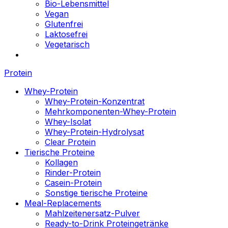
Bio-Lebensmittel
Vegan
Glutenfrei
Laktosefrei
Vegetarisch
Protein
Whey-Protein
Whey-Protein-Konzentrat
Mehrkomponenten-Whey-Protein
Whey-Isolat
Whey-Protein-Hydrolysat
Clear Protein
Tierische Proteine
Kollagen
Rinder-Protein
Casein-Protein
Sonstige tierische Proteine
Meal-Replacements
Mahlzeitenersatz-Pulver
Ready-to-Drink Proteingetränke