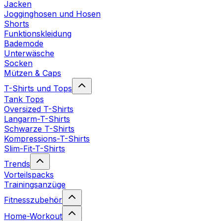
Jacken
Jogginghosen und Hosen
Shorts
Funktionskleidung
Bademode
Unterwäsche
Socken
Mützen & Caps
T-Shirts und Tops
Tank Tops
Oversized T-Shirts
Langarm-T-Shirts
Schwarze T-Shirts
Kompressions-T-Shirts
Slim-Fit-T-Shirts
Trends
Vorteilspacks
Trainingsanzüge
Fitnesszubehör
Home-Workout