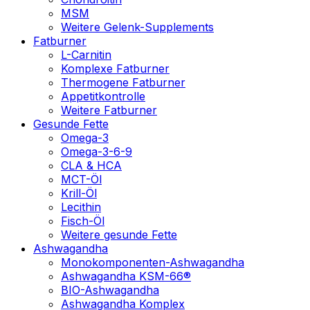
MSM
Weitere Gelenk-Supplements
Fatburner
L-Carnitin
Komplexe Fatburner
Thermogene Fatburner
Appetitkontrolle
Weitere Fatburner
Gesunde Fette
Omega-3
Omega-3-6-9
CLA & HCA
MCT-Öl
Krill-Öl
Lecithin
Fisch-Öl
Weitere gesunde Fette
Ashwagandha
Monokomponenten-Ashwagandha
Ashwagandha KSM-66®
BIO-Ashwagandha
Ashwagandha Komplex