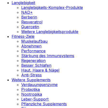
Langlebigkeit
Langlebigkeits-Komplex-Produkte
NAD+
Berberin
Resveratrol
Quercetin
Weitere Langlebigkeitsprodukte
Fitness-Ziele
Muskelaufbau
Abnehmen
Performance
Stärkung des Immunsystems
Regeneration
Besser Schlafen
Haut, Haare & Nägel
Anti-Stress
Weitere Supplements
Verdauungsenzyme
Probiotika
Nootropika
Leber-Support
Pflanzliche Supplements