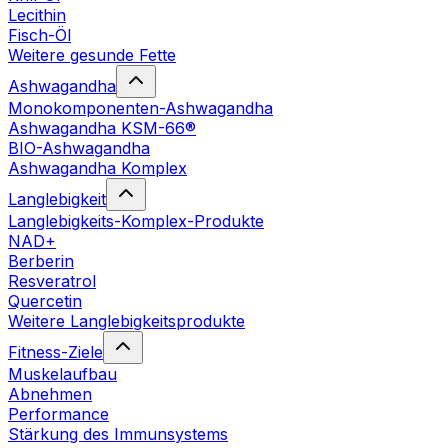
Lecithin
Fisch-Öl
Weitere gesunde Fette
Ashwagandha
Monokomponenten-Ashwagandha
Ashwagandha KSM-66®
BIO-Ashwagandha
Ashwagandha Komplex
Langlebigkeit
Langlebigkeits-Komplex-Produkte
NAD+
Berberin
Resveratrol
Quercetin
Weitere Langlebigkeitsprodukte
Fitness-Ziele
Muskelaufbau
Abnehmen
Performance
Stärkung des Immunsystems