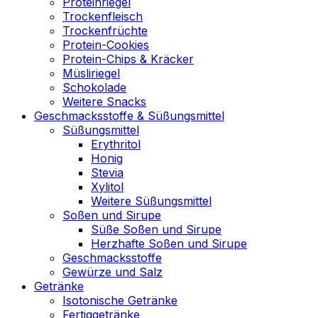
Proteinriegel
Trockenfleisch
Trockenfrüchte
Protein-Cookies
Protein-Chips & Kräcker
Müsliriegel
Schokolade
Weitere Snacks
Geschmacksstoffe & Süßungsmittel
Süßungsmittel
Erythritol
Honig
Stevia
Xylitol
Weitere Süßungsmittel
Soßen und Sirupe
Süße Soßen und Sirupe
Herzhafte Soßen und Sirupe
Geschmacksstoffe
Gewürze und Salz
Getränke
Isotonische Getränke
Fertiggetränke