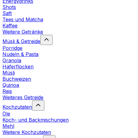
Energydrinks
Shots
Saft
Tees und Matcha
Kaffee
Weitere Getränke
Müsli & Getreide
Porridge
Nudeln & Pasta
Granola
Haferflocken
Müsli
Buchweizen
Quinoa
Reis
Weiteres Getreide
Kochzutaten
Öle
Koch- und Backmischungen
Mehl
Weitere Kochzutaten