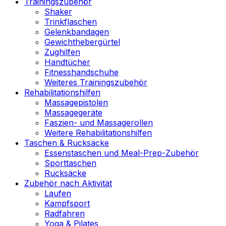
Trainingszubehör
Shaker
Trinkflaschen
Gelenkbandagen
Gewichthebergürtel
Zughilfen
Handtücher
Fitnesshandschuhe
Weiteres Trainingszubehör
Rehabilitationshilfen
Massagepistolen
Massagegeräte
Faszien- und Massagerollen
Weitere Rehabilitationshilfen
Taschen & Rucksäcke
Essenstaschen und Meal-Prep-Zubehör
Sporttaschen
Rucksäcke
Zubehör nach Aktivität
Laufen
Kampfsport
Radfahren
Yoga & Pilates