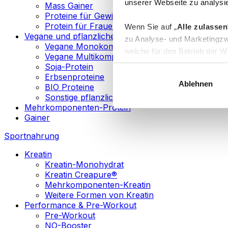
unserer Webseite zu analysie
Mass Gainer
Proteine für Gewichtsverlust
Protein für Frauen
Wenn Sie auf „
Alle zulassen
Vegane und pflanzliche Proteine
zu Analyse- und Marketingzw
Vegane Monokomponenten-Proteine
welche für den Betrieb der We
Vegane Multikomponenten-Proteine
„
Anpassen
“ einzelne Katego
Soja-Protein
Erbsenproteine
Ablehnen
BIO Proteine
Weitere Informationen über d
Sonstige pflanzliche Proteine
sowie in unserer
Datenschut
Mehrkomponenten-Protein
Gainer
Sie können Ihre Einwilligung 
Sportnahrung
Info
Kreatin
Kreatin-Monohydrat
Kreatin Creapure®
Mehrkomponenten-Kreatin
Weitere Formen von Kreatin
Performance & Pre-Workout
Pre-Workout
NO-Booster