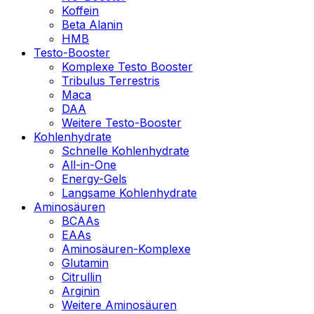
Koffein
Beta Alanin
HMB
Testo-Booster
Komplexe Testo Booster
Tribulus Terrestris
Maca
DAA
Weitere Testo-Booster
Kohlenhydrate
Schnelle Kohlenhydrate
All-in-One
Energy-Gels
Langsame Kohlenhydrate
Aminosäuren
BCAAs
EAAs
Aminosäuren-Komplexe
Glutamin
Citrullin
Arginin
Weitere Aminosäuren