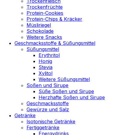
Trockenfleisch
Trockenfrüchte
Protein-Cookies
Protein-Chips & Kräcker
Müsliriegel
Schokolade
Weitere Snacks
Geschmacksstoffe & Süßungsmittel
Süßungsmittel
Erythritol
Honig
Stevia
Xylitol
Weitere Süßungsmittel
Soßen und Sirupe
Süße Soßen und Sirupe
Herzhafte Soßen und Sirupe
Geschmacksstoffe
Gewürze und Salz
Getränke
Isotonische Getränke
Fertiggetränke
Energydrinks