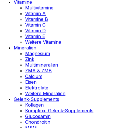
Vitamine
Multivitamine
Vitamin A
Vitamine B
Vitamin C
Vitamin D
Vitamin E
Weitere Vitamine
Mineralien
Magnesium
Zink
Multimineralien
ZMA & ZMB
Calcium
Eisen
Elektrolyte
Weitere Mineralien
Gelenk-Supplements
Kollagen
Komplexe Gelenk-Supplements
Glucosamin
Chondroitin
MSM