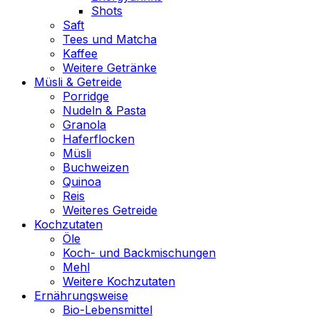
Shots
Saft
Tees und Matcha
Kaffee
Weitere Getränke
Müsli & Getreide
Porridge
Nudeln & Pasta
Granola
Haferflocken
Müsli
Buchweizen
Quinoa
Reis
Weiteres Getreide
Kochzutaten
Öle
Koch- und Backmischungen
Mehl
Weitere Kochzutaten
Ernährungsweise
Bio-Lebensmittel