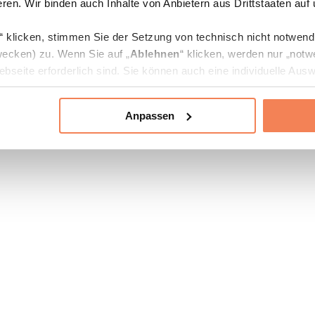
ren. Wir binden auch Inhalte von Anbietern aus Drittstaaten auf
“ klicken, stimmen Sie der Setzung von technisch nicht notwen
ecken) zu. Wenn Sie auf „
Ablehnen
“ klicken, werden nur „notw
bseite erforderlich sind. Sie können auch eine individuelle Ausw
rien an- oder abwählen und „
Auswahl erlauben
“ klicken.
Anpassen
ie Verarbeitung Ihrer Daten finden Sie in den Unterpunkten „Deta
zerklärung
.
jederzeit in den
Cookie-Einstellungen
auf unserer Webseite änd