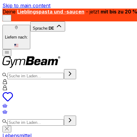
Skip to main content
Deine
Lieblingspasta und -saucen
- jetzt
mit bis zu 20 
Sprache:
DE
Liefern nach:
Lebensmittel