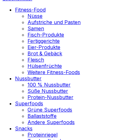
Fitness-Food
Nüsse
Aufstriche und Pasten
Samen
Fisch-Produkte
Fertiggerichte
Eier-Produkte
Brot & Gebäck
Fleisch
Hülsenfrüchte
Weitere Fitness-Foods
Nussbutter
100 % Nussbutter
Süße Nussbutter
Protein-Nussbutter
Superfoods
Grüne Superfoods
Ballaststoffe
Andere Superfoods
Snacks
Proteinriegel