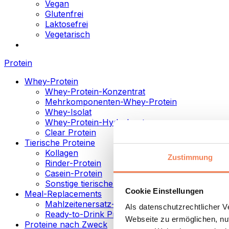
Vegan
Glutenfrei
Laktosefrei
Vegetarisch
Protein
Whey-Protein
Whey-Protein-Konzentrat
Mehrkomponenten-Whey-Protein
Whey-Isolat
Whey-Protein-Hydrolysat
Clear Protein
Tierische Proteine
Kollagen
Zustimmung
Rinder-Protein
Casein-Protein
Sonstige tierische Proteine
Cookie Einstellungen
Meal-Replacements
Mahlzeitenersatz-Pulver
Als datenschutzrechtlicher 
Ready-to-Drink Proteingetränke
Webseite zu ermöglichen, nut
Proteine nach Zweck