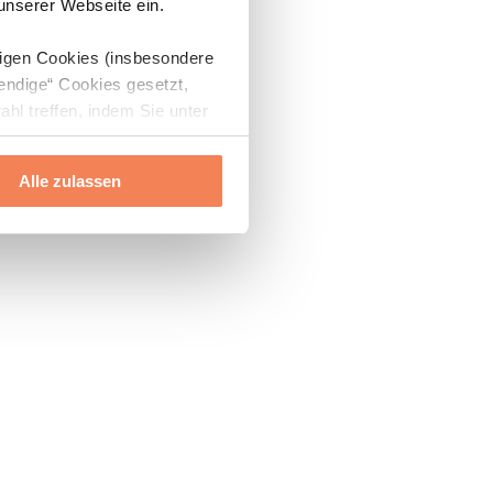
 unserer Webseite ein.
digen Cookies (insbesondere
endige“ Cookies gesetzt,
ahl treffen, indem Sie unter
Alle zulassen
ils“ und „Über Cookies“
ern oder widerrufen.
Mehr