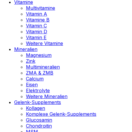
Vitamine
Multivitamine
Vitamin A
Vitamine B
Vitamin C
Vitamin D
Vitamin E
Weitere Vitamine
Mineralien
Magnesium
Zink
Multimineralien
ZMA & ZMB
Calcium
Eisen
Elektrolyte
Weitere Mineralien
Gelenk-Supplements
Kollagen
Komplexe Gelenk-Supplements
Glucosamin
Chondroitin
MSM