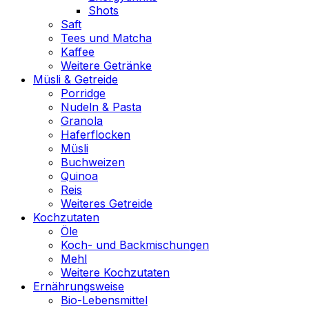
Shots
Saft
Tees und Matcha
Kaffee
Weitere Getränke
Müsli & Getreide
Porridge
Nudeln & Pasta
Granola
Haferflocken
Müsli
Buchweizen
Quinoa
Reis
Weiteres Getreide
Kochzutaten
Öle
Koch- und Backmischungen
Mehl
Weitere Kochzutaten
Ernährungsweise
Bio-Lebensmittel