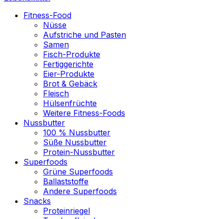
Fitness-Food
Nüsse
Aufstriche und Pasten
Samen
Fisch-Produkte
Fertiggerichte
Eier-Produkte
Brot & Gebäck
Fleisch
Hülsenfrüchte
Weitere Fitness-Foods
Nussbutter
100 % Nussbutter
Süße Nussbutter
Protein-Nussbutter
Superfoods
Grüne Superfoods
Ballaststoffe
Andere Superfoods
Snacks
Proteinriegel