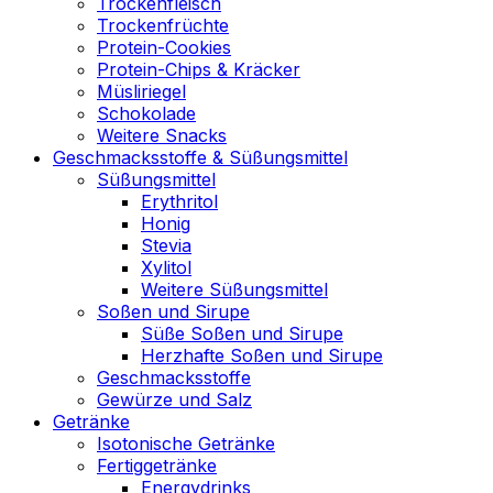
Trockenfleisch
Trockenfrüchte
Protein-Cookies
Protein-Chips & Kräcker
Müsliriegel
Schokolade
Weitere Snacks
Geschmacksstoffe & Süßungsmittel
Süßungsmittel
Erythritol
Honig
Stevia
Xylitol
Weitere Süßungsmittel
Soßen und Sirupe
Süße Soßen und Sirupe
Herzhafte Soßen und Sirupe
Geschmacksstoffe
Gewürze und Salz
Getränke
Isotonische Getränke
Fertiggetränke
Energydrinks