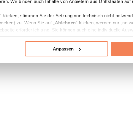
ren. Wir binden auch Inhalte von Anbietern aus Drittstaaten auf
“ klicken, stimmen Sie der Setzung von technisch nicht notwen
ecken) zu. Wenn Sie auf „
Ablehnen
“ klicken, werden nur „notw
bseite erforderlich sind. Sie können auch eine individuelle Ausw
rien an- oder abwählen und „
Auswahl erlauben
“ klicken.
Anpassen
ie Verarbeitung Ihrer Daten finden Sie in den Unterpunkten „Deta
zerklärung
.
jederzeit in den
Cookie-Einstellungen
auf unserer Webseite änd