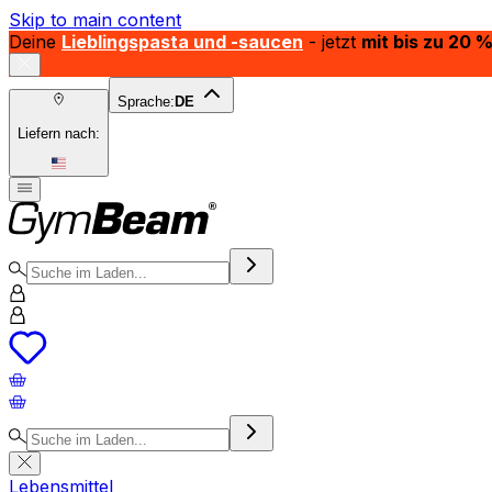
Skip to main content
Deine
Lieblingspasta und -saucen
- jetzt
mit bis zu 20 
Sprache:
DE
Liefern nach:
Lebensmittel