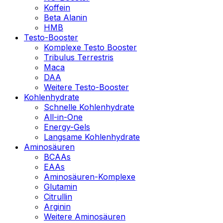
Koffein
Beta Alanin
HMB
Testo-Booster
Komplexe Testo Booster
Tribulus Terrestris
Maca
DAA
Weitere Testo-Booster
Kohlenhydrate
Schnelle Kohlenhydrate
All-in-One
Energy-Gels
Langsame Kohlenhydrate
Aminosäuren
BCAAs
EAAs
Aminosäuren-Komplexe
Glutamin
Citrullin
Arginin
Weitere Aminosäuren