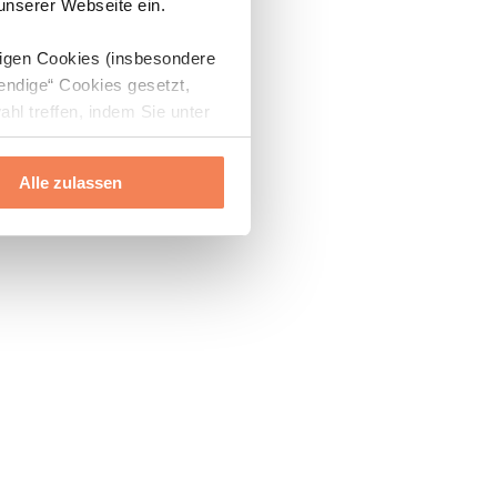
 unserer Webseite ein.
digen Cookies (insbesondere
endige“ Cookies gesetzt,
ahl treffen, indem Sie unter
Alle zulassen
ils“ und „Über Cookies“
ern oder widerrufen.
Mehr