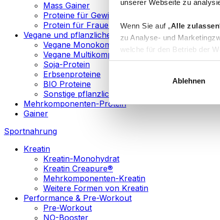
unserer Webseite zu analysie
Mass Gainer
Proteine für Gewichtsverlust
Protein für Frauen
Wenn Sie auf „
Alle zulassen
Vegane und pflanzliche Proteine
zu Analyse- und Marketingzw
Vegane Monokomponenten-Proteine
welche für den Betrieb der We
Vegane Multikomponenten-Proteine
„
Anpassen
“ einzelne Katego
Soja-Protein
Erbsenproteine
Ablehnen
BIO Proteine
Weitere Informationen über d
Sonstige pflanzliche Proteine
sowie in unserer
Datenschut
Mehrkomponenten-Protein
Gainer
Sie können Ihre Einwilligung 
Sportnahrung
Info
Kreatin
Kreatin-Monohydrat
Kreatin Creapure®
Mehrkomponenten-Kreatin
Weitere Formen von Kreatin
Performance & Pre-Workout
Pre-Workout
NO-Booster