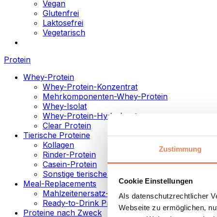
Vegan
Glutenfrei
Laktosefrei
Vegetarisch
Protein
Whey-Protein
Whey-Protein-Konzentrat
Mehrkomponenten-Whey-Protein
Whey-Isolat
Whey-Protein-Hydrolysat
Clear Protein
Tierische Proteine
Kollagen
Zustimmung
Rinder-Protein
Casein-Protein
Sonstige tierische Proteine
Cookie Einstellungen
Meal-Replacements
Mahlzeitenersatz-Pulver
Als datenschutzrechtlicher 
Ready-to-Drink Proteingetränke
Webseite zu ermöglichen, nut
Proteine nach Zweck