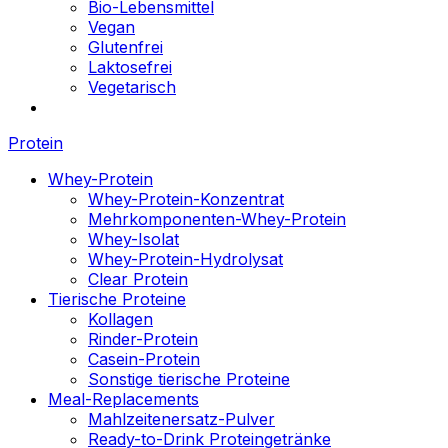
Bio-Lebensmittel
Vegan
Glutenfrei
Laktosefrei
Vegetarisch
Protein
Whey-Protein
Whey-Protein-Konzentrat
Mehrkomponenten-Whey-Protein
Whey-Isolat
Whey-Protein-Hydrolysat
Clear Protein
Tierische Proteine
Kollagen
Rinder-Protein
Casein-Protein
Sonstige tierische Proteine
Meal-Replacements
Mahlzeitenersatz-Pulver
Ready-to-Drink Proteingetränke