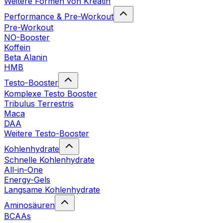
Weitere Formen von Kreatin
Performance & Pre-Workout
Pre-Workout
NO-Booster
Koffein
Beta Alanin
HMB
Testo-Booster
Komplexe Testo Booster
Tribulus Terrestris
Maca
DAA
Weitere Testo-Booster
Kohlenhydrate
Schnelle Kohlenhydrate
All-in-One
Energy-Gels
Langsame Kohlenhydrate
Aminosäuren
BCAAs