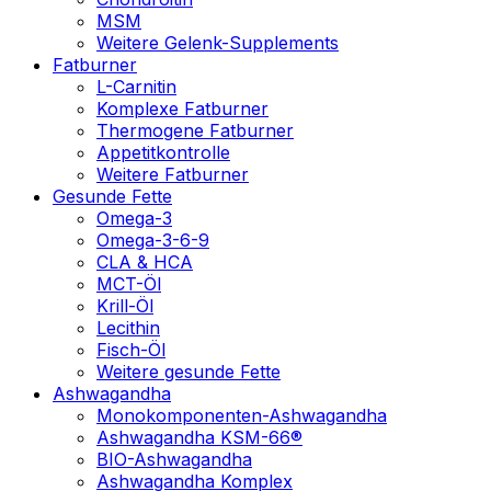
MSM
Weitere Gelenk-Supplements
Fatburner
L-Carnitin
Komplexe Fatburner
Thermogene Fatburner
Appetitkontrolle
Weitere Fatburner
Gesunde Fette
Omega-3
Omega-3-6-9
CLA & HCA
MCT-Öl
Krill-Öl
Lecithin
Fisch-Öl
Weitere gesunde Fette
Ashwagandha
Monokomponenten-Ashwagandha
Ashwagandha KSM-66®
BIO-Ashwagandha
Ashwagandha Komplex