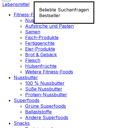
Lebensmittel
Beliebte Suchanfragen
Fitness-Food
Bestseller
Nüsse
Aufstriche und Pasten
Samen
Fisch-Produkte
Fertiggerichte
Eier-Produkte
Brot & Gebäck
Fleisch
Hülsenfrüchte
Weitere Fitness-Foods
Nussbutter
100 % Nussbutter
Süße Nussbutter
Protein-Nussbutter
Superfoods
Grüne Superfoods
Ballaststoffe
Andere Superfoods
Snacks