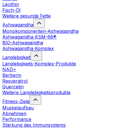
Lecithin
Fisch-Öl
Weitere gesunde Fette
Ashwagandha
Monokomponenten-Ashwagandha
Ashwagandha KSM-66®
BIO-Ashwagandha
Ashwagandha Komplex
Langlebigkeit
Langlebigkeits-Komplex-Produkte
NAD+
Berberin
Resveratrol
Quercetin
Weitere Langlebigkeitsprodukte
Fitness-Ziele
Muskelaufbau
Abnehmen
Performance
Stärkung des Immunsystems