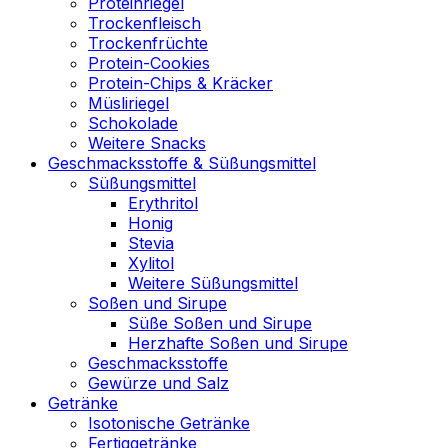
Proteinriegel
Trockenfleisch
Trockenfrüchte
Protein-Cookies
Protein-Chips & Kräcker
Müsliriegel
Schokolade
Weitere Snacks
Geschmacksstoffe & Süßungsmittel
Süßungsmittel
Erythritol
Honig
Stevia
Xylitol
Weitere Süßungsmittel
Soßen und Sirupe
Süße Soßen und Sirupe
Herzhafte Soßen und Sirupe
Geschmacksstoffe
Gewürze und Salz
Getränke
Isotonische Getränke
Fertiggetränke