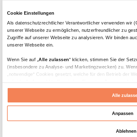
Massagepistolen
Massagegeräte
Cookie Einstellungen
Faszien- und Massagerollen
Weitere Rehabilitationshilfen
Als datenschutzrechtlicher Verantwortlicher verwenden wir
unserer Webseite zu ermöglichen, nutzerfreundlicher zu gest
Taschen & Rucksäcke
Essenstaschen und Meal-Prep-Zubehör
Zugriffe auf unserer Webseite zu analysieren. Wir binden auc
Sporttaschen
unserer Webseite ein.
Rucksäcke
Zubehör nach Aktivität
Wenn Sie auf „
Alle zulassen
“ klicken, stimmen Sie der Set
Laufen
(insbesondere zu Analyse- und Marketingzwecken) zu. Wenn 
Kampfsport
„notwendige“ Cookies gesetzt, welche für den Betrieb der We
Radfahren
individuelle Auswahl treffen, indem Sie unter „
Anpassen
“ ei
Yoga & Pilates
erlauben
“ klicken.
Kältetherapie
Alle zulass
Schwimmen
Wandern
Weitere Informationen über die Verarbeitung Ihrer Daten find
Cookies“ sowie in unserer
Datenschutzerklärung
.
Biohacking
Anpassen
Rotlichttherapie
Wasserfilter und Kannen
Sie können Ihre Einwilligung jederzeit in den
Cookie-Einstel
Ablehnen
widerrufen.
Mehr Info
Nachhaltiger Haushalt