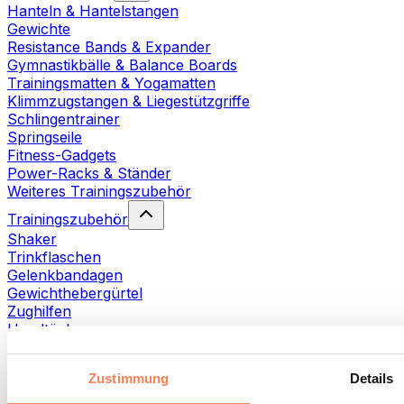
Hanteln & Hantelstangen
Gewichte
Resistance Bands & Expander
Gymnastikbälle & Balance Boards
Trainingsmatten & Yogamatten
Klimmzugstangen & Liegestützgriffe
Schlingentrainer
Springseile
Fitness-Gadgets
Power-Racks & Ständer
Weiteres Trainingszubehör
Trainingszubehör
Shaker
Trinkflaschen
Gelenkbandagen
Gewichthebergürtel
Zughilfen
Handtücher
Fitnesshandschuhe
Weiteres Trainingszubehör
Zustimmung
Details
Rehabilitationshilfen