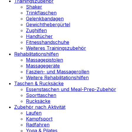
Trainingszubehör
Shaker
Trinkflaschen
Gelenkbandagen
Gewichthebergürtel
Zughilfen
Handtücher
Fitnesshandschuhe
Weiteres Trainingszubehör
Rehabilitationshilfen
Massagepistolen
Massagegeräte
Faszien- und Massagerollen
Weitere Rehabilitationshilfen
Taschen & Rucksäcke
Essenstaschen und Meal-Prep-Zubehör
Sporttaschen
Rucksäcke
Zubehör nach Aktivität
Laufen
Kampfsport
Radfahren
Yoga & Pilates