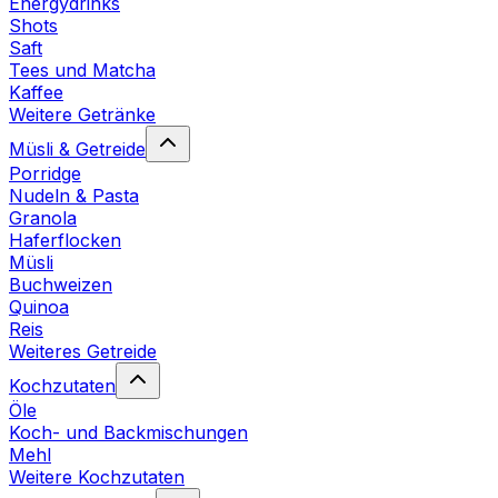
Energydrinks
Shots
Saft
Tees und Matcha
Kaffee
Weitere Getränke
Müsli & Getreide
Porridge
Nudeln & Pasta
Granola
Haferflocken
Müsli
Buchweizen
Quinoa
Reis
Weiteres Getreide
Kochzutaten
Öle
Koch- und Backmischungen
Mehl
Weitere Kochzutaten