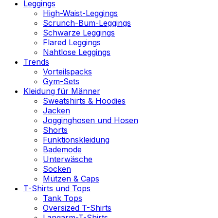
Leggings
High-Waist-Leggings
Scrunch-Bum-Leggings
Schwarze Leggings
Flared Leggings
Nahtlose Leggings
Trends
Vorteilspacks
Gym-Sets
Kleidung für Männer
Sweatshirts & Hoodies
Jacken
Jogginghosen und Hosen
Shorts
Funktionskleidung
Bademode
Unterwäsche
Socken
Mützen & Caps
T-Shirts und Tops
Tank Tops
Oversized T-Shirts
Langarm-T-Shirts