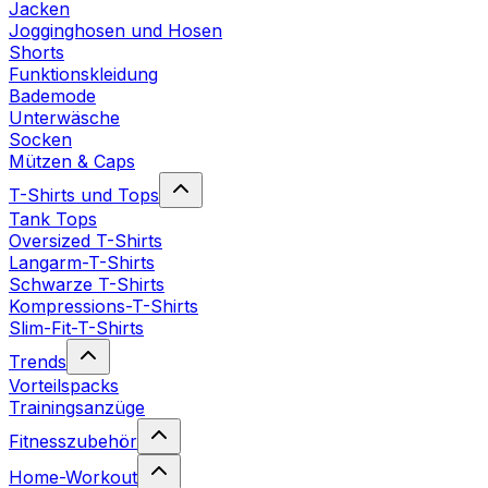
Jacken
Jogginghosen und Hosen
Shorts
Funktionskleidung
Bademode
Unterwäsche
Socken
Mützen & Caps
T-Shirts und Tops
Tank Tops
Oversized T-Shirts
Langarm-T-Shirts
Schwarze T-Shirts
Kompressions-T-Shirts
Slim-Fit-T-Shirts
Trends
Vorteilspacks
Trainingsanzüge
Fitnesszubehör
Home-Workout