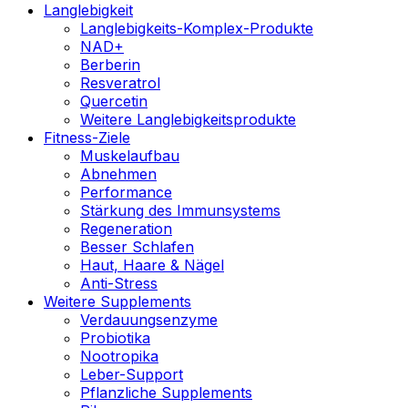
Langlebigkeit
Langlebigkeits-Komplex-Produkte
NAD+
Berberin
Resveratrol
Quercetin
Weitere Langlebigkeitsprodukte
Fitness-Ziele
Muskelaufbau
Abnehmen
Performance
Stärkung des Immunsystems
Regeneration
Besser Schlafen
Haut, Haare & Nägel
Anti-Stress
Weitere Supplements
Verdauungsenzyme
Probiotika
Nootropika
Leber-Support
Pflanzliche Supplements