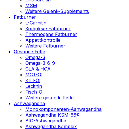
MSM
Weitere Gelenk-Supplements
Fatburner
L-Carnitin
Komplexe Fatburner
Thermogene Fatburner
Appetitkontrolle
Weitere Fatburner
Gesunde Fette
Omega-3
Omega-3-6-9
CLA & HCA
MCT-Öl
Krill-Öl
Lecithin
Fisch-Öl
Weitere gesunde Fette
Ashwagandha
Monokomponenten-Ashwagandha
Ashwagandha KSM-66®
BIO-Ashwagandha
Ashwagandha Komplex