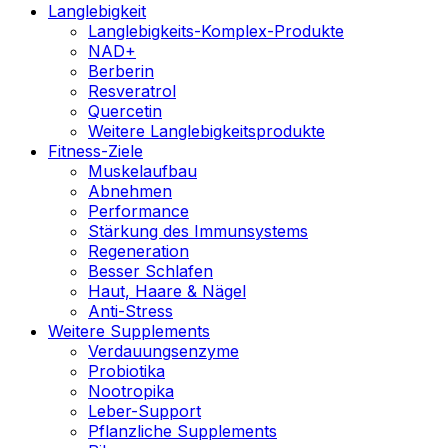
Langlebigkeit
Langlebigkeits-Komplex-Produkte
NAD+
Berberin
Resveratrol
Quercetin
Weitere Langlebigkeitsprodukte
Fitness-Ziele
Muskelaufbau
Abnehmen
Performance
Stärkung des Immunsystems
Regeneration
Besser Schlafen
Haut, Haare & Nägel
Anti-Stress
Weitere Supplements
Verdauungsenzyme
Probiotika
Nootropika
Leber-Support
Pflanzliche Supplements