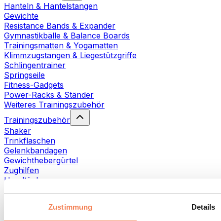
Hanteln & Hantelstangen
Gewichte
Resistance Bands & Expander
Gymnastikbälle & Balance Boards
Trainingsmatten & Yogamatten
Klimmzugstangen & Liegestützgriffe
Schlingentrainer
Springseile
Fitness-Gadgets
Power-Racks & Ständer
Weiteres Trainingszubehör
Trainingszubehör
Shaker
Trinkflaschen
Gelenkbandagen
Gewichthebergürtel
Zughilfen
Handtücher
Fitnesshandschuhe
Weiteres Trainingszubehör
Zustimmung
Details
Rehabilitationshilfen