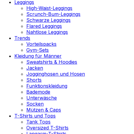
Leggings
High-Waist-Leggings
Scrunch-Bum-Leggings
Schwarze Leggings
Flared Leggings
Nahtlose Leggings
Trends
Vorteilspacks
Gym-Sets
Kleidung für Männer
Sweatshirts & Hoodies
Jacken
Jogginghosen und Hosen
Shorts
Funktionskleidung
Bademode
Unterwäsche
Socken
Mützen & Caps
T-Shirts und Tops
Tank Tops
Oversized T-Shirts
Langarm-T-Shirts