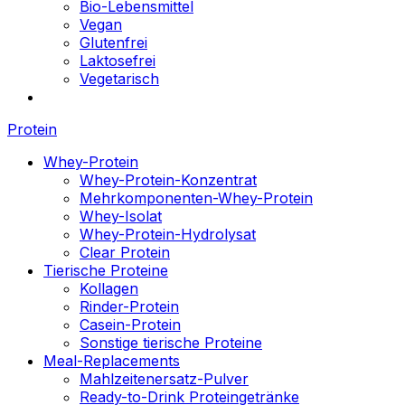
Bio-Lebensmittel
Vegan
Glutenfrei
Laktosefrei
Vegetarisch
Protein
Whey-Protein
Whey-Protein-Konzentrat
Mehrkomponenten-Whey-Protein
Whey-Isolat
Whey-Protein-Hydrolysat
Clear Protein
Tierische Proteine
Kollagen
Rinder-Protein
Casein-Protein
Sonstige tierische Proteine
Meal-Replacements
Mahlzeitenersatz-Pulver
Ready-to-Drink Proteingetränke