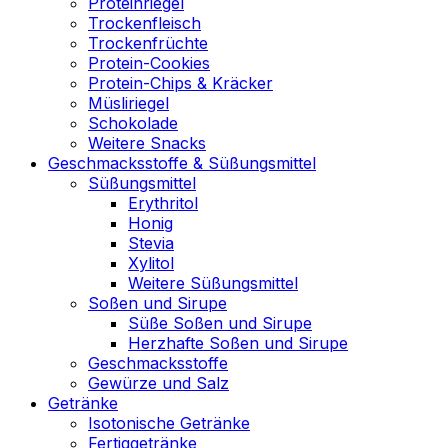
Proteinriegel
Trockenfleisch
Trockenfrüchte
Protein-Cookies
Protein-Chips & Kräcker
Müsliriegel
Schokolade
Weitere Snacks
Geschmacksstoffe & Süßungsmittel
Süßungsmittel
Erythritol
Honig
Stevia
Xylitol
Weitere Süßungsmittel
Soßen und Sirupe
Süße Soßen und Sirupe
Herzhafte Soßen und Sirupe
Geschmacksstoffe
Gewürze und Salz
Getränke
Isotonische Getränke
Fertiggetränke