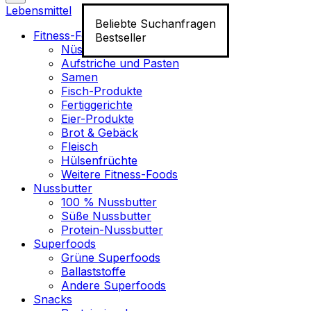
Lebensmittel
Beliebte Suchanfragen
Fitness-Food
Bestseller
Nüsse
Aufstriche und Pasten
Samen
Fisch-Produkte
Fertiggerichte
Eier-Produkte
Brot & Gebäck
Fleisch
Hülsenfrüchte
Weitere Fitness-Foods
Nussbutter
100 % Nussbutter
Süße Nussbutter
Protein-Nussbutter
Superfoods
Grüne Superfoods
Ballaststoffe
Andere Superfoods
Snacks