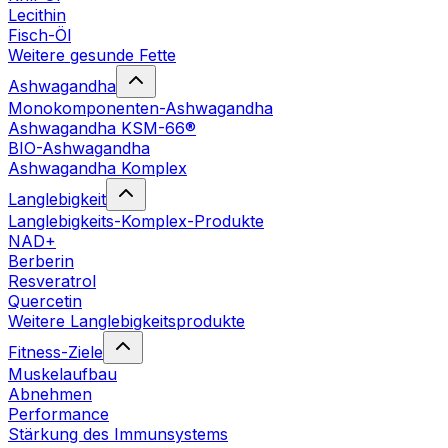
Lecithin
Fisch-Öl
Weitere gesunde Fette
Ashwagandha
Monokomponenten-Ashwagandha
Ashwagandha KSM-66®
BIO-Ashwagandha
Ashwagandha Komplex
Langlebigkeit
Langlebigkeits-Komplex-Produkte
NAD+
Berberin
Resveratrol
Quercetin
Weitere Langlebigkeitsprodukte
Fitness-Ziele
Muskelaufbau
Abnehmen
Performance
Stärkung des Immunsystems