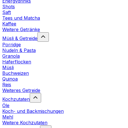
Energydrinks
Shots
Saft
Tees und Matcha
Kaffee
Weitere Getränke
Müsli & Getreide
Porridge
Nudeln & Pasta
Granola
Haferflocken
Müsli
Buchweizen
Quinoa
Reis
Weiteres Getreide
Kochzutaten
Öle
Koch- und Backmischungen
Mehl
Weitere Kochzutaten