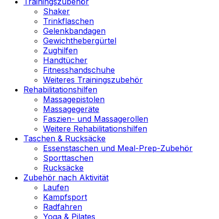
Trainingszubehör
Shaker
Trinkflaschen
Gelenkbandagen
Gewichthebergürtel
Zughilfen
Handtücher
Fitnesshandschuhe
Weiteres Trainingszubehör
Rehabilitationshilfen
Massagepistolen
Massagegeräte
Faszien- und Massagerollen
Weitere Rehabilitationshilfen
Taschen & Rucksäcke
Essenstaschen und Meal-Prep-Zubehör
Sporttaschen
Rucksäcke
Zubehör nach Aktivität
Laufen
Kampfsport
Radfahren
Yoga & Pilates