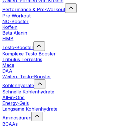
Weitere Formen von Kreatin
Performance & Pre-Workout
Pre-Workout
NO-Booster
Koffein
Beta Alanin
HMB
Testo-Booster
Komplexe Testo Booster
Tribulus Terrestris
Maca
DAA
Weitere Testo-Booster
Kohlenhydrate
Schnelle Kohlenhydrate
All-in-One
Energy-Gels
Langsame Kohlenhydrate
Aminosäuren
BCAAs