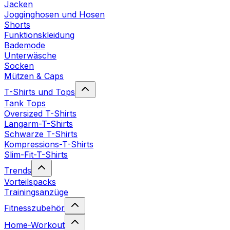
Jacken
Jogginghosen und Hosen
Shorts
Funktionskleidung
Bademode
Unterwäsche
Socken
Mützen & Caps
T-Shirts und Tops
Tank Tops
Oversized T-Shirts
Langarm-T-Shirts
Schwarze T-Shirts
Kompressions-T-Shirts
Slim-Fit-T-Shirts
Trends
Vorteilspacks
Trainingsanzüge
Fitnesszubehör
Home-Workout