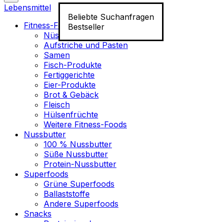
Lebensmittel
Beliebte Suchanfragen
Fitness-Food
Bestseller
Nüsse
Aufstriche und Pasten
Samen
Fisch-Produkte
Fertiggerichte
Eier-Produkte
Brot & Gebäck
Fleisch
Hülsenfrüchte
Weitere Fitness-Foods
Nussbutter
100 % Nussbutter
Süße Nussbutter
Protein-Nussbutter
Superfoods
Grüne Superfoods
Ballaststoffe
Andere Superfoods
Snacks