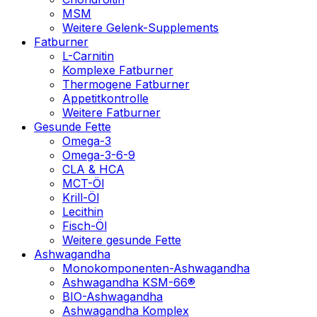
MSM
Weitere Gelenk-Supplements
Fatburner
L-Carnitin
Komplexe Fatburner
Thermogene Fatburner
Appetitkontrolle
Weitere Fatburner
Gesunde Fette
Omega-3
Omega-3-6-9
CLA & HCA
MCT-Öl
Krill-Öl
Lecithin
Fisch-Öl
Weitere gesunde Fette
Ashwagandha
Monokomponenten-Ashwagandha
Ashwagandha KSM-66®
BIO-Ashwagandha
Ashwagandha Komplex