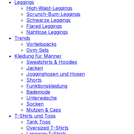
Leggings
High-Waist-Leggings
Scrunch-Bum-Leggings
Schwarze Leggings
Flared Leggings
Nahtlose Leggings
Trends
Vorteilspacks
Gym-Sets
Kleidung für Männer
Sweatshirts & Hoodies
Jacken
Jogginghosen und Hosen
Shorts
Funktionskleidung
Bademode
Unterwäsche
Socken
Mützen & Caps
T-Shirts und Tops
Tank Tops
Oversized T-Shirts
Langarm-T-Shirts