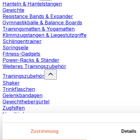
Hanteln & Hantelstangen
Gewichte
Resistance Bands & Expander
Gymnastikbälle & Balance Boards
Trainingsmatten & Yogamatten
Klimmzugstangen & Liegestützgriffe
Schlingentrainer
Springseile
Fitness-Gadgets
Power-Racks & Ständer
Weiteres Trainingszubehör
Trainingszubehör
Shaker
Trinkflaschen
Gelenkbandagen
Gewichthebergürtel
Zughilfen
Handtücher
Fitnesshandschuhe
Weiteres Trainingszubehör
Zustimmung
Details
Rehabilitationshilfen