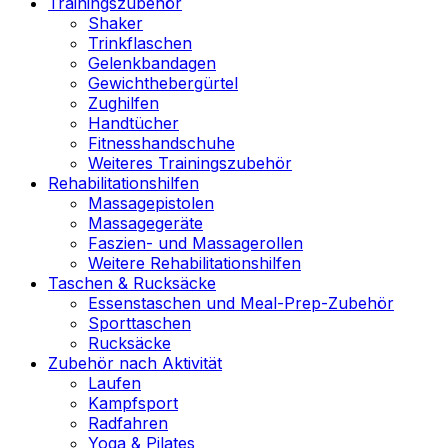
Trainingszubehör
Shaker
Trinkflaschen
Gelenkbandagen
Gewichthebergürtel
Zughilfen
Handtücher
Fitnesshandschuhe
Weiteres Trainingszubehör
Rehabilitationshilfen
Massagepistolen
Massagegeräte
Faszien- und Massagerollen
Weitere Rehabilitationshilfen
Taschen & Rucksäcke
Essenstaschen und Meal-Prep-Zubehör
Sporttaschen
Rucksäcke
Zubehör nach Aktivität
Laufen
Kampfsport
Radfahren
Yoga & Pilates