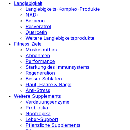
Langlebigkeit
Langlebigkeits-Komplex-Produkte
NAD+
Berberin
Resveratrol
Quercetin
Weitere Langlebigkeitsprodukte
Fitness-Ziele
Muskelaufbau
Abnehmen
Performance
Stärkung des Immunsystems
Regeneration
Besser Schlafen
Haut, Haare & Nägel
Anti-Stress
Weitere Supplements
Verdauungsenzyme
Probiotika
Nootropika
Leber-Support
Pflanzliche Supplements