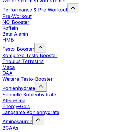
Weitere Formen von Kreatin
Performance & Pre-Workout
Pre-Workout
NO-Booster
Koffein
Beta Alanin
HMB
Testo-Booster
Komplexe Testo Booster
Tribulus Terrestris
Maca
DAA
Weitere Testo-Booster
Kohlenhydrate
Schnelle Kohlenhydrate
All-in-One
Energy-Gels
Langsame Kohlenhydrate
Aminosäuren
BCAAs