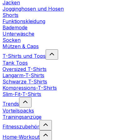
Jacken
Jogginghosen und Hosen
Shorts
Funktionskleidung
Bademode
Unterwäsche
Socken
Mützen & Caps
T-Shirts und Tops
Tank Tops
Oversized T-Shirts
Langarm-T-Shirts
Schwarze T-Shirts
Kompressions-T-Shirts
Slim-Fit-T-Shirts
Trends
Vorteilspacks
Trainingsanzüge
Fitnesszubehör
Home-Workout