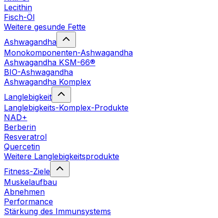
Lecithin
Fisch-Öl
Weitere gesunde Fette
Ashwagandha
Monokomponenten-Ashwagandha
Ashwagandha KSM-66®
BIO-Ashwagandha
Ashwagandha Komplex
Langlebigkeit
Langlebigkeits-Komplex-Produkte
NAD+
Berberin
Resveratrol
Quercetin
Weitere Langlebigkeitsprodukte
Fitness-Ziele
Muskelaufbau
Abnehmen
Performance
Stärkung des Immunsystems