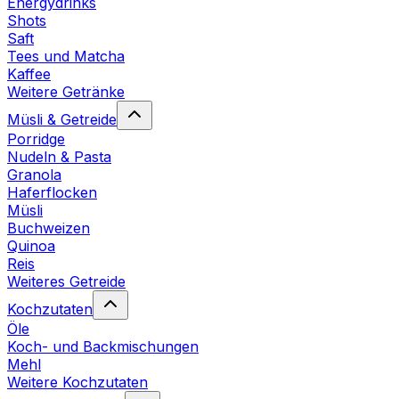
Energydrinks
Shots
Saft
Tees und Matcha
Kaffee
Weitere Getränke
Müsli & Getreide
Porridge
Nudeln & Pasta
Granola
Haferflocken
Müsli
Buchweizen
Quinoa
Reis
Weiteres Getreide
Kochzutaten
Öle
Koch- und Backmischungen
Mehl
Weitere Kochzutaten