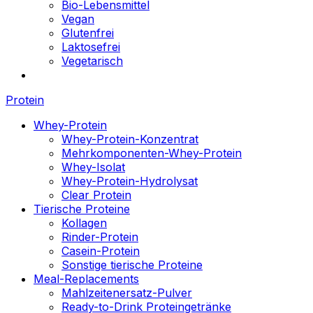
Bio-Lebensmittel
Vegan
Glutenfrei
Laktosefrei
Vegetarisch
Protein
Whey-Protein
Whey-Protein-Konzentrat
Mehrkomponenten-Whey-Protein
Whey-Isolat
Whey-Protein-Hydrolysat
Clear Protein
Tierische Proteine
Kollagen
Rinder-Protein
Casein-Protein
Sonstige tierische Proteine
Meal-Replacements
Mahlzeitenersatz-Pulver
Ready-to-Drink Proteingetränke