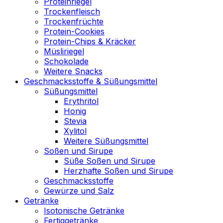
Proteinriegel
Trockenfleisch
Trockenfrüchte
Protein-Cookies
Protein-Chips & Kräcker
Müsliriegel
Schokolade
Weitere Snacks
Geschmacksstoffe & Süßungsmittel
Süßungsmittel
Erythritol
Honig
Stevia
Xylitol
Weitere Süßungsmittel
Soßen und Sirupe
Süße Soßen und Sirupe
Herzhafte Soßen und Sirupe
Geschmacksstoffe
Gewürze und Salz
Getränke
Isotonische Getränke
Fertiggetränke