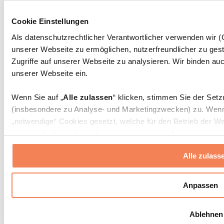
Massagepistolen
Massagegeräte
Cookie Einstellungen
Faszien- und Massagerollen
Weitere Rehabilitationshilfen
Als datenschutzrechtlicher Verantwortlicher verwenden wir
unserer Webseite zu ermöglichen, nutzerfreundlicher zu gest
Taschen & Rucksäcke
Essenstaschen und Meal-Prep-Zubehör
Zugriffe auf unserer Webseite zu analysieren. Wir binden auc
Sporttaschen
unserer Webseite ein.
Rucksäcke
Zubehör nach Aktivität
Wenn Sie auf „
Alle zulassen
“ klicken, stimmen Sie der Set
Laufen
(insbesondere zu Analyse- und Marketingzwecken) zu. Wenn 
Kampfsport
„notwendige“ Cookies gesetzt, welche für den Betrieb der We
Radfahren
individuelle Auswahl treffen, indem Sie unter „
Anpassen
“ ei
Yoga & Pilates
erlauben
“ klicken.
Kältetherapie
Alle zulass
Schwimmen
Wandern
Weitere Informationen über die Verarbeitung Ihrer Daten find
Cookies“ sowie in unserer
Datenschutzerklärung
.
Biohacking
Anpassen
Rotlichttherapie
Wasserfilter und Kannen
Sie können Ihre Einwilligung jederzeit in den
Cookie-Einstel
Ablehnen
widerrufen.
Mehr Info
Nachhaltiger Haushalt