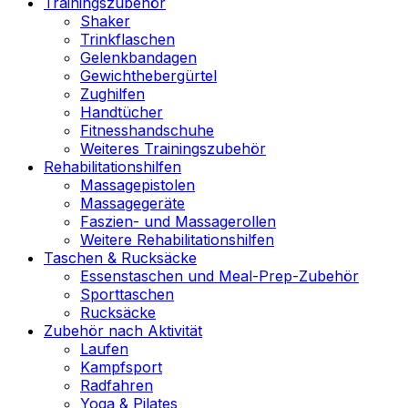
Trainingszubehör
Shaker
Trinkflaschen
Gelenkbandagen
Gewichthebergürtel
Zughilfen
Handtücher
Fitnesshandschuhe
Weiteres Trainingszubehör
Rehabilitationshilfen
Massagepistolen
Massagegeräte
Faszien- und Massagerollen
Weitere Rehabilitationshilfen
Taschen & Rucksäcke
Essenstaschen und Meal-Prep-Zubehör
Sporttaschen
Rucksäcke
Zubehör nach Aktivität
Laufen
Kampfsport
Radfahren
Yoga & Pilates