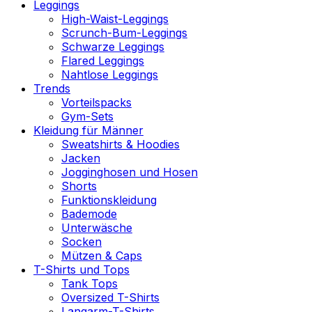
Leggings
High-Waist-Leggings
Scrunch-Bum-Leggings
Schwarze Leggings
Flared Leggings
Nahtlose Leggings
Trends
Vorteilspacks
Gym-Sets
Kleidung für Männer
Sweatshirts & Hoodies
Jacken
Jogginghosen und Hosen
Shorts
Funktionskleidung
Bademode
Unterwäsche
Socken
Mützen & Caps
T-Shirts und Tops
Tank Tops
Oversized T-Shirts
Langarm-T-Shirts