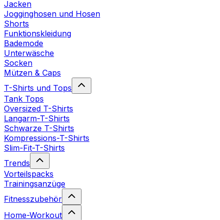
Jacken
Jogginghosen und Hosen
Shorts
Funktionskleidung
Bademode
Unterwäsche
Socken
Mützen & Caps
T-Shirts und Tops
Tank Tops
Oversized T-Shirts
Langarm-T-Shirts
Schwarze T-Shirts
Kompressions-T-Shirts
Slim-Fit-T-Shirts
Trends
Vorteilspacks
Trainingsanzüge
Fitnesszubehör
Home-Workout