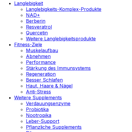
Langlebigkeit
Langlebigkeits-Komplex-Produkte
NAD+
Berberin
Resveratrol
Quercetin
Weitere Langlebigkeitsprodukte
Fitness-Ziele
Muskelaufbau
Abnehmen
Performance
Stärkung des Immunsystems
Regeneration
Besser Schlafen
Haut, Haare & Nägel
Anti-Stress
Weitere Supplements
Verdauungsenzyme
Probiotika
Nootropika
Leber-Support
Pflanzliche Supplements