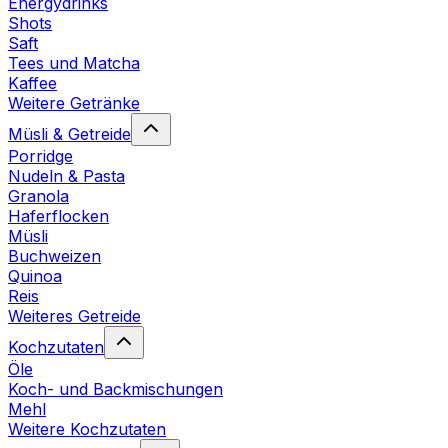
Energydrinks
Shots
Saft
Tees und Matcha
Kaffee
Weitere Getränke
Müsli & Getreide
Porridge
Nudeln & Pasta
Granola
Haferflocken
Müsli
Buchweizen
Quinoa
Reis
Weiteres Getreide
Kochzutaten
Öle
Koch- und Backmischungen
Mehl
Weitere Kochzutaten