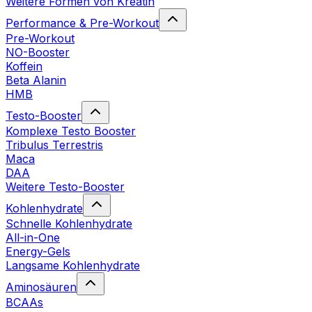
Weitere Formen von Kreatin
Performance & Pre-Workout
Pre-Workout
NO-Booster
Koffein
Beta Alanin
HMB
Testo-Booster
Komplexe Testo Booster
Tribulus Terrestris
Maca
DAA
Weitere Testo-Booster
Kohlenhydrate
Schnelle Kohlenhydrate
All-in-One
Energy-Gels
Langsame Kohlenhydrate
Aminosäuren
BCAAs