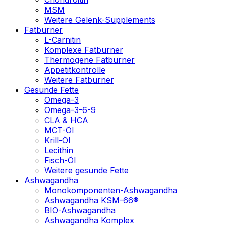
MSM
Weitere Gelenk-Supplements
Fatburner
L-Carnitin
Komplexe Fatburner
Thermogene Fatburner
Appetitkontrolle
Weitere Fatburner
Gesunde Fette
Omega-3
Omega-3-6-9
CLA & HCA
MCT-Öl
Krill-Öl
Lecithin
Fisch-Öl
Weitere gesunde Fette
Ashwagandha
Monokomponenten-Ashwagandha
Ashwagandha KSM-66®
BIO-Ashwagandha
Ashwagandha Komplex