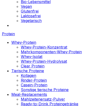
Bio-Lebensmittel
Vegan
Glutenfrei
Laktosefrei
Vegetarisch
Protein
Whey-Protein
Whey-Protein-Konzentrat
Mehrkomponenten-Whey-Protein
Whey-Isolat
Whey-Protein-Hydrolysat
Clear Protein
Tierische Proteine
Kollagen
Rinder-Protein
Casein-Protein
Sonstige tierische Proteine
Meal-Replacements
Mahlzeitenersatz-Pulver
Ready-to-Drink Proteingetränke