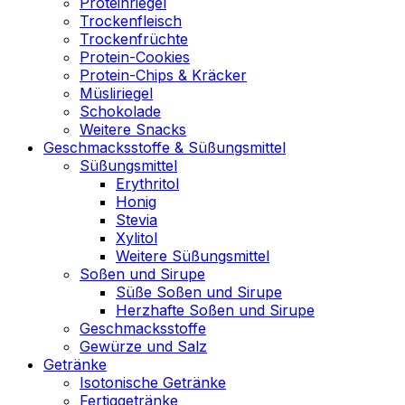
Proteinriegel
Trockenfleisch
Trockenfrüchte
Protein-Cookies
Protein-Chips & Kräcker
Müsliriegel
Schokolade
Weitere Snacks
Geschmacksstoffe & Süßungsmittel
Süßungsmittel
Erythritol
Honig
Stevia
Xylitol
Weitere Süßungsmittel
Soßen und Sirupe
Süße Soßen und Sirupe
Herzhafte Soßen und Sirupe
Geschmacksstoffe
Gewürze und Salz
Getränke
Isotonische Getränke
Fertiggetränke