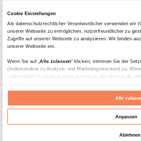
Massagepistolen
Massagegeräte
Cookie Einstellungen
Faszien- und Massagerollen
Weitere Rehabilitationshilfen
Als datenschutzrechtlicher Verantwortlicher verwenden wir
unserer Webseite zu ermöglichen, nutzerfreundlicher zu gest
Taschen & Rucksäcke
Essenstaschen und Meal-Prep-Zubehör
Zugriffe auf unserer Webseite zu analysieren. Wir binden auc
Sporttaschen
unserer Webseite ein.
Rucksäcke
Zubehör nach Aktivität
Wenn Sie auf „
Alle zulassen
“ klicken, stimmen Sie der Set
Laufen
(insbesondere zu Analyse- und Marketingzwecken) zu. Wenn 
Kampfsport
„notwendige“ Cookies gesetzt, welche für den Betrieb der We
Radfahren
individuelle Auswahl treffen, indem Sie unter „
Anpassen
“ ei
Yoga & Pilates
erlauben
“ klicken.
Kältetherapie
Alle zulass
Schwimmen
Wandern
Weitere Informationen über die Verarbeitung Ihrer Daten find
Cookies“ sowie in unserer
Datenschutzerklärung
.
Biohacking
Anpassen
Rotlichttherapie
Wasserfilter und Kannen
Sie können Ihre Einwilligung jederzeit in den
Cookie-Einstel
Ablehnen
widerrufen.
Mehr Info
Nachhaltiger Haushalt