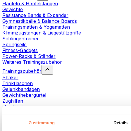
Hanteln & Hantelstangen
Gewichte
Resistance Bands & Expander
Gymnastikbälle & Balance Boards
Trainingsmatten & Yogamatten
Klimmzugstangen & Liegestützgriffe
Schlingentrainer
Springseile
Fitness-Gadgets
Power-Racks & Ständer
Weiteres Trainingszubehör
Trainingszubehör
Shaker
Trinkflaschen
Gelenkbandagen
Gewichthebergürtel
Zughilfen
Handtücher
Fitnesshandschuhe
Weiteres Trainingszubehör
Zustimmung
Details
Rehabilitationshilfen