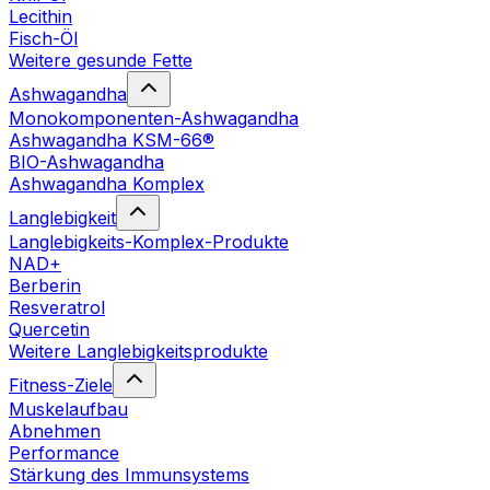
Lecithin
Fisch-Öl
Weitere gesunde Fette
Ashwagandha
Monokomponenten-Ashwagandha
Ashwagandha KSM-66®
BIO-Ashwagandha
Ashwagandha Komplex
Langlebigkeit
Langlebigkeits-Komplex-Produkte
NAD+
Berberin
Resveratrol
Quercetin
Weitere Langlebigkeitsprodukte
Fitness-Ziele
Muskelaufbau
Abnehmen
Performance
Stärkung des Immunsystems