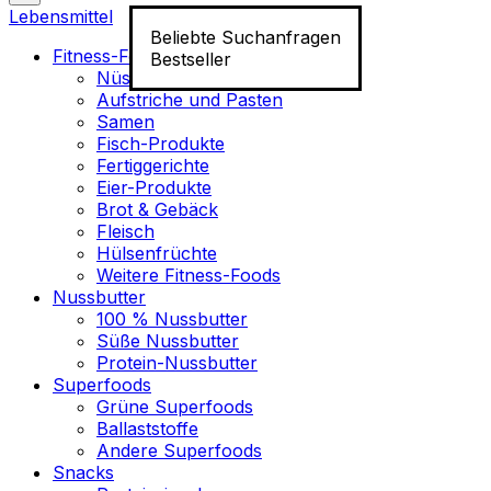
Lebensmittel
Beliebte Suchanfragen
Fitness-Food
Bestseller
Nüsse
Aufstriche und Pasten
Samen
Fisch-Produkte
Fertiggerichte
Eier-Produkte
Brot & Gebäck
Fleisch
Hülsenfrüchte
Weitere Fitness-Foods
Nussbutter
100 % Nussbutter
Süße Nussbutter
Protein-Nussbutter
Superfoods
Grüne Superfoods
Ballaststoffe
Andere Superfoods
Snacks