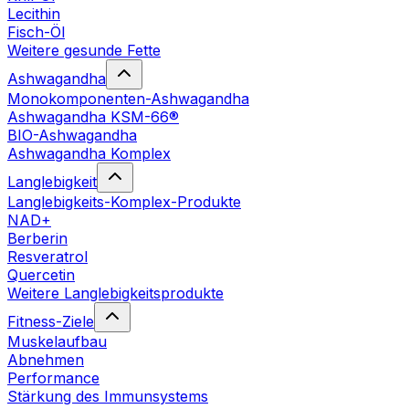
Lecithin
Fisch-Öl
Weitere gesunde Fette
Ashwagandha
Monokomponenten-Ashwagandha
Ashwagandha KSM-66®
BIO-Ashwagandha
Ashwagandha Komplex
Langlebigkeit
Langlebigkeits-Komplex-Produkte
NAD+
Berberin
Resveratrol
Quercetin
Weitere Langlebigkeitsprodukte
Fitness-Ziele
Muskelaufbau
Abnehmen
Performance
Stärkung des Immunsystems