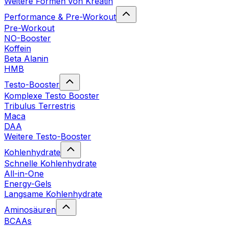
Weitere Formen von Kreatin
Performance & Pre-Workout
Pre-Workout
NO-Booster
Koffein
Beta Alanin
HMB
Testo-Booster
Komplexe Testo Booster
Tribulus Terrestris
Maca
DAA
Weitere Testo-Booster
Kohlenhydrate
Schnelle Kohlenhydrate
All-in-One
Energy-Gels
Langsame Kohlenhydrate
Aminosäuren
BCAAs