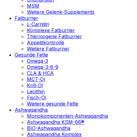
MSM
Weitere Gelenk-Supplements
Fatburner
L-Carnitin
Komplexe Fatburner
Thermogene Fatburner
Appetitkontrolle
Weitere Fatburner
Gesunde Fette
Omega-3
Omega-3-6-9
CLA & HCA
MCT-Öl
Krill-Öl
Lecithin
Fisch-Öl
Weitere gesunde Fette
Ashwagandha
Monokomponenten-Ashwagandha
Ashwagandha KSM-66®
BIO-Ashwagandha
Ashwagandha Komplex