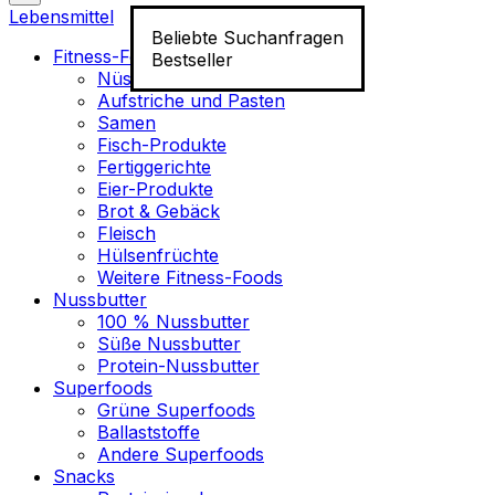
Lebensmittel
Beliebte Suchanfragen
Fitness-Food
Bestseller
Nüsse
Aufstriche und Pasten
Samen
Fisch-Produkte
Fertiggerichte
Eier-Produkte
Brot & Gebäck
Fleisch
Hülsenfrüchte
Weitere Fitness-Foods
Nussbutter
100 % Nussbutter
Süße Nussbutter
Protein-Nussbutter
Superfoods
Grüne Superfoods
Ballaststoffe
Andere Superfoods
Snacks