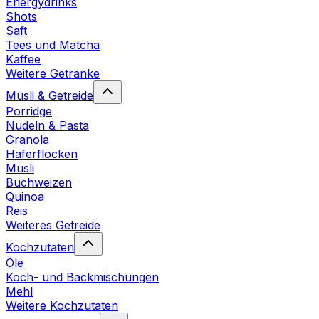
Energydrinks
Shots
Saft
Tees und Matcha
Kaffee
Weitere Getränke
Müsli & Getreide
Porridge
Nudeln & Pasta
Granola
Haferflocken
Müsli
Buchweizen
Quinoa
Reis
Weiteres Getreide
Kochzutaten
Öle
Koch- und Backmischungen
Mehl
Weitere Kochzutaten