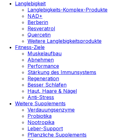
Langlebigkeit
Langlebigkeits-Komplex-Produkte
NAD+
Berberin
Resveratrol
Quercetin
Weitere Langlebigkeitsprodukte
Fitness-Ziele
Muskelaufbau
Abnehmen
Performance
Stärkung des Immunsystems
Regeneration
Besser Schlafen
Haut, Haare & Nägel
Anti-Stress
Weitere Supplements
Verdauungsenzyme
Probiotika
Nootropika
Leber-Support
Pflanzliche Supplements