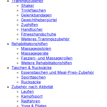
Trainingszubehör
Shaker
Trinkflaschen
Gelenkbandagen
Gewichthebergürtel
Zughilfen
Handtücher
Fitnesshandschuhe
Weiteres Trainingszubehör
Rehabilitationshilfen
Massagepistolen
Massagegeräte
Faszien- und Massagerollen
Weitere Rehabilitationshilfen
Taschen & Rucksäcke
Essenstaschen und Meal-Prep-Zubehör
Sporttaschen
Rucksäcke
Zubehör nach Aktivität
Laufen
Kampfsport
Radfahren
Yoga & Pilates