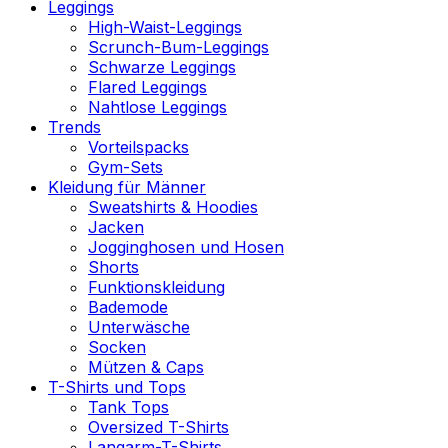
Leggings
High-Waist-Leggings
Scrunch-Bum-Leggings
Schwarze Leggings
Flared Leggings
Nahtlose Leggings
Trends
Vorteilspacks
Gym-Sets
Kleidung für Männer
Sweatshirts & Hoodies
Jacken
Jogginghosen und Hosen
Shorts
Funktionskleidung
Bademode
Unterwäsche
Socken
Mützen & Caps
T-Shirts und Tops
Tank Tops
Oversized T-Shirts
Langarm-T-Shirts