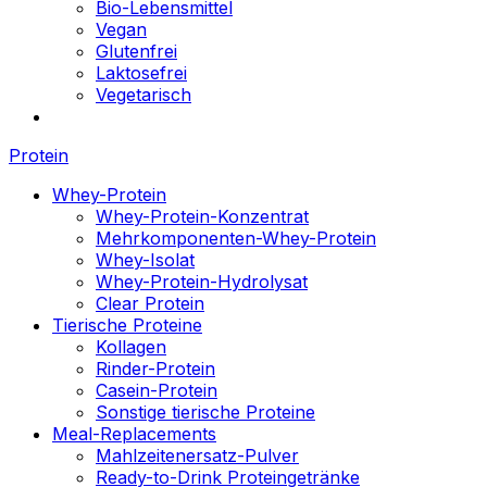
Bio-Lebensmittel
Vegan
Glutenfrei
Laktosefrei
Vegetarisch
Protein
Whey-Protein
Whey-Protein-Konzentrat
Mehrkomponenten-Whey-Protein
Whey-Isolat
Whey-Protein-Hydrolysat
Clear Protein
Tierische Proteine
Kollagen
Rinder-Protein
Casein-Protein
Sonstige tierische Proteine
Meal-Replacements
Mahlzeitenersatz-Pulver
Ready-to-Drink Proteingetränke