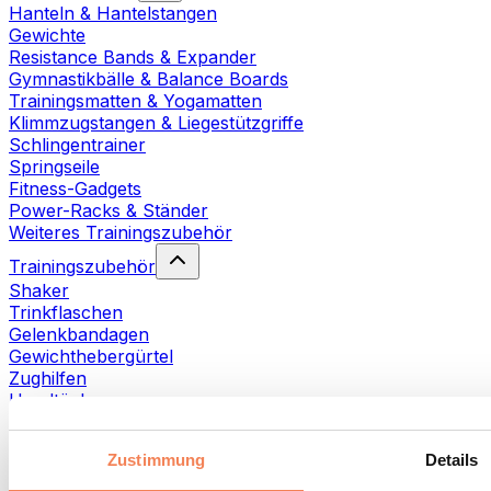
Hanteln & Hantelstangen
Gewichte
Resistance Bands & Expander
Gymnastikbälle & Balance Boards
Trainingsmatten & Yogamatten
Klimmzugstangen & Liegestützgriffe
Schlingentrainer
Springseile
Fitness-Gadgets
Power-Racks & Ständer
Weiteres Trainingszubehör
Trainingszubehör
Shaker
Trinkflaschen
Gelenkbandagen
Gewichthebergürtel
Zughilfen
Handtücher
Fitnesshandschuhe
Weiteres Trainingszubehör
Zustimmung
Details
Rehabilitationshilfen