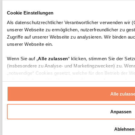
Massagepistolen
Massagegeräte
Cookie Einstellungen
Faszien- und Massagerollen
Weitere Rehabilitationshilfen
Als datenschutzrechtlicher Verantwortlicher verwenden wir
unserer Webseite zu ermöglichen, nutzerfreundlicher zu gest
Taschen & Rucksäcke
Essenstaschen und Meal-Prep-Zubehör
Zugriffe auf unserer Webseite zu analysieren. Wir binden auc
Sporttaschen
unserer Webseite ein.
Rucksäcke
Zubehör nach Aktivität
Wenn Sie auf „
Alle zulassen
“ klicken, stimmen Sie der Set
Laufen
(insbesondere zu Analyse- und Marketingzwecken) zu. Wenn 
Kampfsport
„notwendige“ Cookies gesetzt, welche für den Betrieb der We
Radfahren
individuelle Auswahl treffen, indem Sie unter „
Anpassen
“ ei
Yoga & Pilates
erlauben
“ klicken.
Kältetherapie
Alle zulass
Schwimmen
Wandern
Weitere Informationen über die Verarbeitung Ihrer Daten find
Cookies“ sowie in unserer
Datenschutzerklärung
.
Biohacking
Anpassen
Rotlichttherapie
Wasserfilter und Kannen
Sie können Ihre Einwilligung jederzeit in den
Cookie-Einstel
Ablehnen
widerrufen.
Mehr Info
Nachhaltiger Haushalt