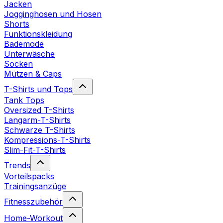
Jacken
Jogginghosen und Hosen
Shorts
Funktionskleidung
Bademode
Unterwäsche
Socken
Mützen & Caps
T-Shirts und Tops
Tank Tops
Oversized T-Shirts
Langarm-T-Shirts
Schwarze T-Shirts
Kompressions-T-Shirts
Slim-Fit-T-Shirts
Trends
Vorteilspacks
Trainingsanzüge
Fitnesszubehör
Home-Workout