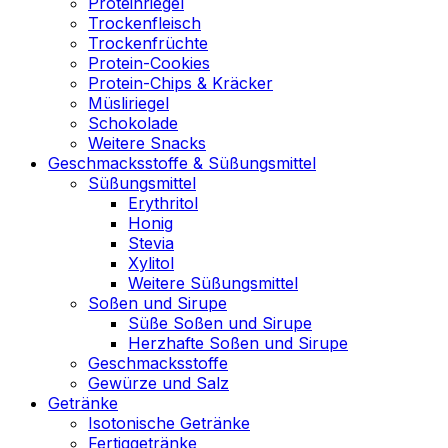
Proteinriegel
Trockenfleisch
Trockenfrüchte
Protein-Cookies
Protein-Chips & Kräcker
Müsliriegel
Schokolade
Weitere Snacks
Geschmacksstoffe & Süßungsmittel
Süßungsmittel
Erythritol
Honig
Stevia
Xylitol
Weitere Süßungsmittel
Soßen und Sirupe
Süße Soßen und Sirupe
Herzhafte Soßen und Sirupe
Geschmacksstoffe
Gewürze und Salz
Getränke
Isotonische Getränke
Fertiggetränke