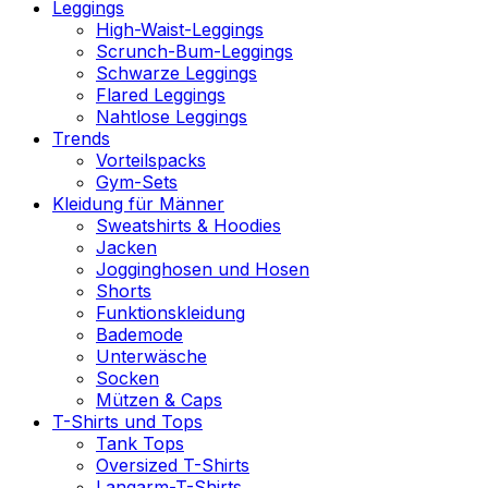
Leggings
High-Waist-Leggings
Scrunch-Bum-Leggings
Schwarze Leggings
Flared Leggings
Nahtlose Leggings
Trends
Vorteilspacks
Gym-Sets
Kleidung für Männer
Sweatshirts & Hoodies
Jacken
Jogginghosen und Hosen
Shorts
Funktionskleidung
Bademode
Unterwäsche
Socken
Mützen & Caps
T-Shirts und Tops
Tank Tops
Oversized T-Shirts
Langarm-T-Shirts