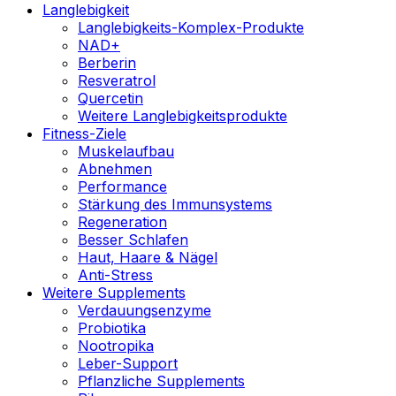
Langlebigkeit
Langlebigkeits-Komplex-Produkte
NAD+
Berberin
Resveratrol
Quercetin
Weitere Langlebigkeitsprodukte
Fitness-Ziele
Muskelaufbau
Abnehmen
Performance
Stärkung des Immunsystems
Regeneration
Besser Schlafen
Haut, Haare & Nägel
Anti-Stress
Weitere Supplements
Verdauungsenzyme
Probiotika
Nootropika
Leber-Support
Pflanzliche Supplements