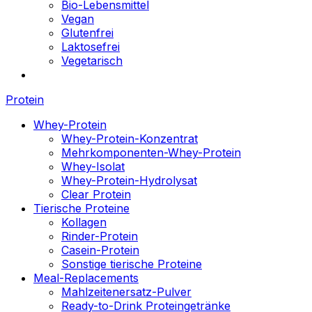
Bio-Lebensmittel
Vegan
Glutenfrei
Laktosefrei
Vegetarisch
Protein
Whey-Protein
Whey-Protein-Konzentrat
Mehrkomponenten-Whey-Protein
Whey-Isolat
Whey-Protein-Hydrolysat
Clear Protein
Tierische Proteine
Kollagen
Rinder-Protein
Casein-Protein
Sonstige tierische Proteine
Meal-Replacements
Mahlzeitenersatz-Pulver
Ready-to-Drink Proteingetränke