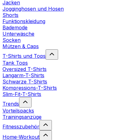
Jacken
Jogginghosen und Hosen
Shorts
Funktionskleidung
Bademode
Unterwäsche
Socken
Mützen & Caps
T-Shirts und Tops
Tank Tops
Oversized T-Shirts
Langarm-T-Shirts
Schwarze T-Shirts
Kompressions-T-Shirts
Slim-Fit-T-Shirts
Trends
Vorteilspacks
Trainingsanzüge
Fitnesszubehör
Home-Workout