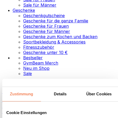
Sale für Männer
Geschenke
Geschenkgutscheine
Geschenke für die ganze Familie
Geschenke für Frauen
Geschenke für Männer
Geschenke zum Kochen und Backen
Sportbekleidung & Accessories
Fitnesszubehör
Geschenke unter 10 €
Bestseller
GymBeam Merch
Neu im Shop
Sale
Kategorien
Lebensmittel
Zustimmung
Details
Über Cookies
Fitness-Food
Nüsse
Aufstriche und Pasten
Cookie Einstellungen
Samen