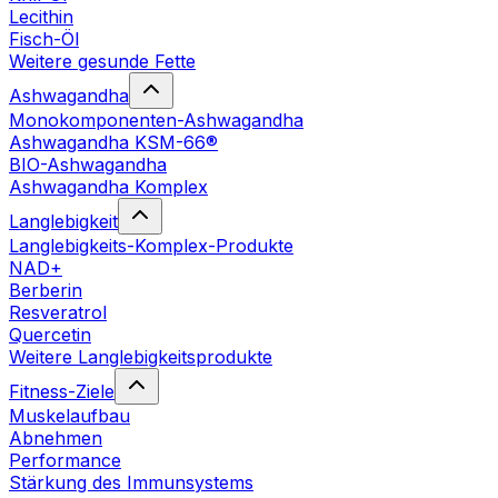
Lecithin
Fisch-Öl
Weitere gesunde Fette
Ashwagandha
Monokomponenten-Ashwagandha
Ashwagandha KSM-66®
BIO-Ashwagandha
Ashwagandha Komplex
Langlebigkeit
Langlebigkeits-Komplex-Produkte
NAD+
Berberin
Resveratrol
Quercetin
Weitere Langlebigkeitsprodukte
Fitness-Ziele
Muskelaufbau
Abnehmen
Performance
Stärkung des Immunsystems