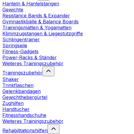
Hanteln & Hantelstangen
Gewichte
Resistance Bands & Expander
Gymnastikbälle & Balance Boards
Trainingsmatten & Yogamatten
Klimmzugstangen & Liegestützgriffe
Schlingentrainer
Springseile
Fitness-Gadgets
Power-Racks & Ständer
Weiteres Trainingszubehör
Trainingszubehör
Shaker
Trinkflaschen
Gelenkbandagen
Gewichthebergürtel
Zughilfen
Handtücher
Fitnesshandschuhe
Weiteres Trainingszubehör
Rehabilitationshilfen