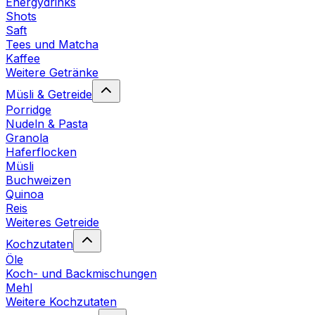
Energydrinks
Shots
Saft
Tees und Matcha
Kaffee
Weitere Getränke
Müsli & Getreide
Porridge
Nudeln & Pasta
Granola
Haferflocken
Müsli
Buchweizen
Quinoa
Reis
Weiteres Getreide
Kochzutaten
Öle
Koch- und Backmischungen
Mehl
Weitere Kochzutaten