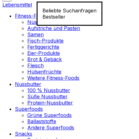
Lebensmittel
Beliebte Suchanfragen
Fitness-Food
Bestseller
Nüsse
Aufstriche und Pasten
Samen
Fisch-Produkte
Fertiggerichte
Eier-Produkte
Brot & Gebäck
Fleisch
Hülsenfrüchte
Weitere Fitness-Foods
Nussbutter
100 % Nussbutter
Süße Nussbutter
Protein-Nussbutter
Superfoods
Grüne Superfoods
Ballaststoffe
Andere Superfoods
Snacks