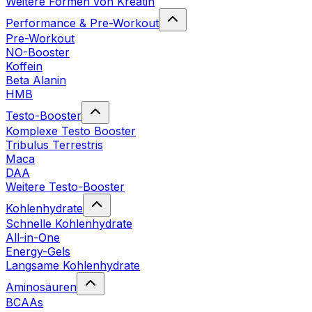
Weitere Formen von Kreatin
Performance & Pre-Workout
Pre-Workout
NO-Booster
Koffein
Beta Alanin
HMB
Testo-Booster
Komplexe Testo Booster
Tribulus Terrestris
Maca
DAA
Weitere Testo-Booster
Kohlenhydrate
Schnelle Kohlenhydrate
All-in-One
Energy-Gels
Langsame Kohlenhydrate
Aminosäuren
BCAAs