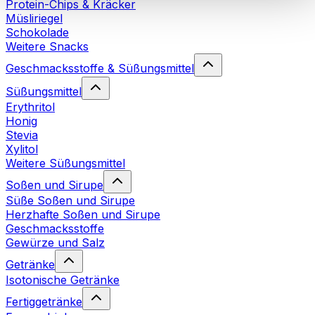
Protein-Chips & Kräcker
Cookies“ sowie in unserer
Datenschutzerklärung
.
Müsliriegel
Schokolade
Weitere Snacks
Sie können Ihre Einwilligung jederzeit in den
Cookie-
Einstellungen
auf unserer Webseite ändern oder
Geschmacksstoffe & Süßungsmittel
widerrufen.
Mehr Info
Süßungsmittel
Erythritol
Honig
Stevia
Xylitol
Weitere Süßungsmittel
Soßen und Sirupe
Süße Soßen und Sirupe
Herzhafte Soßen und Sirupe
Geschmacksstoffe
Gewürze und Salz
Getränke
Isotonische Getränke
Fertiggetränke