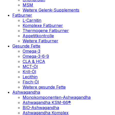
MSM
Weitere Gelenk-Supplements
Fatburner
L-Carnitin
Komplexe Fatburner
Thermogene Fatburner
Appetitkontrolle
Weitere Fatburner
Gesunde Fette
Omega-3
Omega-3-6-9
CLA & HCA
MCT-Öl
Krill-Öl
Lecithin
Fisch-Öl
Weitere gesunde Fette
Ashwagandha
Monokomponenten-Ashwagandha
Ashwagandha KSM-66®
BIO-Ashwagandha
Ashwagandha Komplex