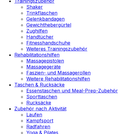
Trainingszubehör
Shaker
Trinkflaschen
Gelenkbandagen
Gewichthebergürtel
Zughilfen
Handtücher
Fitnesshandschuhe
Weiteres Trainingszubehör
Rehabilitationshilfen
Massagepistolen
Massagegeräte
Faszien- und Massagerollen
Weitere Rehabilitationshilfen
Taschen & Rucksäcke
Essenstaschen und Meal-Prep-Zubehör
Sporttaschen
Rucksäcke
Zubehör nach Aktivität
Laufen
Kampfsport
Radfahren
Yoga & Pilates