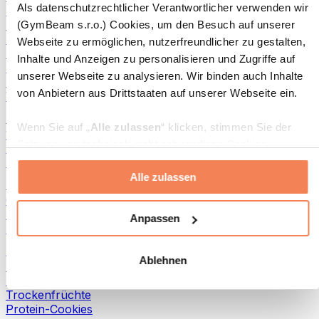
Als datenschutzrechtlicher Verantwortlicher verwenden wir
Fisch-Produkte
Fertiggerichte
(GymBeam s.r.o.) Cookies, um den Besuch auf unserer
Eier-Produkte
Webseite zu ermöglichen, nutzerfreundlicher zu gestalten,
Brot & Gebäck
Inhalte und Anzeigen zu personalisieren und Zugriffe auf
Fleisch
unserer Webseite zu analysieren. Wir binden auch Inhalte
Hülsenfrüchte
von Anbietern aus Drittstaaten auf unserer Webseite ein.
Weitere Fitness-Foods
Nussbutter
Wenn Sie auf „
Alle zulassen
“ klicken, stimmen Sie der
100 % Nussbutter
Setzung von technisch nicht notwendigen Cookies
Süße Nussbutter
(insbesondere zu Analyse- und Marketingzwecken) zu.
Protein-Nussbutter
Alle zulassen
Wenn Sie auf „
Ablehnen
“ klicken, werden nur
Superfoods
„notwendige“ Cookies gesetzt, welche für den Betrieb der
Grüne Superfoods
Webseite erforderlich sind. Sie können auch eine
Ballaststoffe
Anpassen
Andere Superfoods
individuelle Auswahl treffen, indem Sie unter „
Anpassen
“
einzelne Kategorien an- oder abwählen und „
Auswahl
Snacks
Ablehnen
erlauben
“ klicken.
Proteinriegel
Trockenfleisch
Trockenfrüchte
Weitere Informationen über die Verarbeitung Ihrer Daten
Protein-Cookies
finden Sie in den Unterpunkten „Details“ und „Über