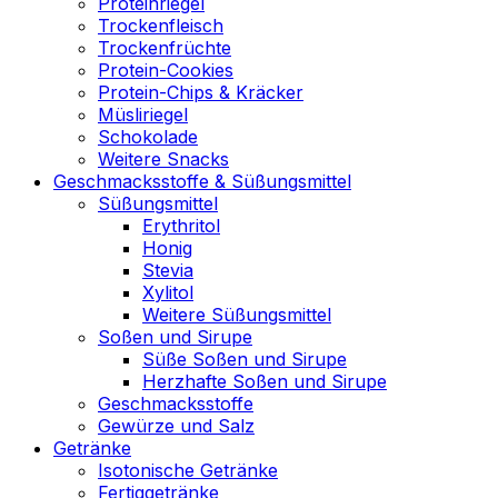
Proteinriegel
Trockenfleisch
Trockenfrüchte
Protein-Cookies
Protein-Chips & Kräcker
Müsliriegel
Schokolade
Weitere Snacks
Geschmacksstoffe & Süßungsmittel
Süßungsmittel
Erythritol
Honig
Stevia
Xylitol
Weitere Süßungsmittel
Soßen und Sirupe
Süße Soßen und Sirupe
Herzhafte Soßen und Sirupe
Geschmacksstoffe
Gewürze und Salz
Getränke
Isotonische Getränke
Fertiggetränke