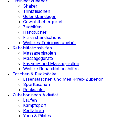
Trainingszubehör
Shaker
Trinkflaschen
Gelenkbandagen
Gewichthebergürtel
Zughilfen
Handtücher
Fitnesshandschuhe
Weiteres Trainingszubehör
Rehabilitationshilfen
Massagepistolen
Massagegeräte
Faszien- und Massagerollen
Weitere Rehabilitationshilfen
Taschen & Rucksäcke
Essenstaschen und Meal-Prep-Zubehör
Sporttaschen
Rucksäcke
Zubehör nach Aktivität
Laufen
Kampfsport
Radfahren
Yoga & Pilates