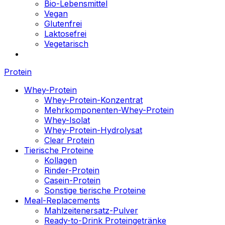
Bio-Lebensmittel
Vegan
Glutenfrei
Laktosefrei
Vegetarisch
Protein
Whey-Protein
Whey-Protein-Konzentrat
Mehrkomponenten-Whey-Protein
Whey-Isolat
Whey-Protein-Hydrolysat
Clear Protein
Tierische Proteine
Kollagen
Rinder-Protein
Casein-Protein
Sonstige tierische Proteine
Meal-Replacements
Mahlzeitenersatz-Pulver
Ready-to-Drink Proteingetränke