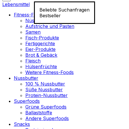
Lebensmittel
Beliebte Suchanfragen
Fitness-Food
Bestseller
Nüsse
Aufstriche und Pasten
Samen
Fisch-Produkte
Fertiggerichte
Eier-Produkte
Brot & Gebäck
Fleisch
Hülsenfrüchte
Weitere Fitness-Foods
Nussbutter
100 % Nussbutter
Süße Nussbutter
Protein-Nussbutter
Superfoods
Grüne Superfoods
Ballaststoffe
Andere Superfoods
Snacks