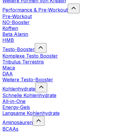
Weitere Formen von Kreatin
Performance & Pre-Workout
Pre-Workout
NO-Booster
Koffein
Beta Alanin
HMB
Testo-Booster
Komplexe Testo Booster
Tribulus Terrestris
Maca
DAA
Weitere Testo-Booster
Kohlenhydrate
Schnelle Kohlenhydrate
All-in-One
Energy-Gels
Langsame Kohlenhydrate
Aminosäuren
BCAAs