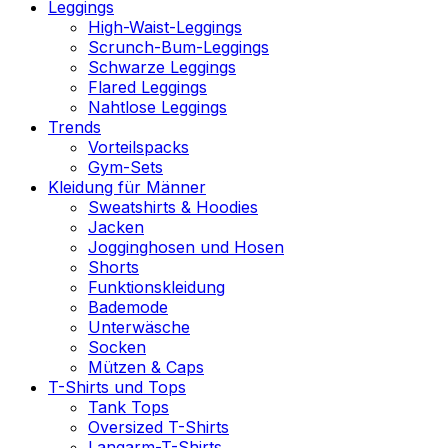
Leggings
High-Waist-Leggings
Scrunch-Bum-Leggings
Schwarze Leggings
Flared Leggings
Nahtlose Leggings
Trends
Vorteilspacks
Gym-Sets
Kleidung für Männer
Sweatshirts & Hoodies
Jacken
Jogginghosen und Hosen
Shorts
Funktionskleidung
Bademode
Unterwäsche
Socken
Mützen & Caps
T-Shirts und Tops
Tank Tops
Oversized T-Shirts
Langarm-T-Shirts