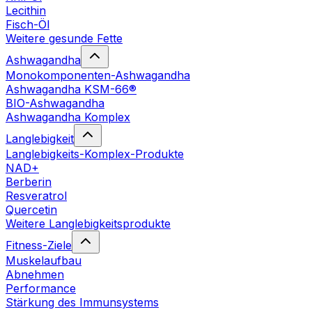
Lecithin
Fisch-Öl
Weitere gesunde Fette
Ashwagandha
Monokomponenten-Ashwagandha
Ashwagandha KSM-66®
BIO-Ashwagandha
Ashwagandha Komplex
Langlebigkeit
Langlebigkeits-Komplex-Produkte
NAD+
Berberin
Resveratrol
Quercetin
Weitere Langlebigkeitsprodukte
Fitness-Ziele
Muskelaufbau
Abnehmen
Performance
Stärkung des Immunsystems