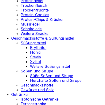
Proteinriegel
Trockenfleisch
Trockenfrüchte
Protein-Cookies
Protein-Chips & Kräcker
Müsliriegel
Schokolade
Weitere Snacks
Geschmacksstoffe & Süßungsmittel
Süßungsmittel
Erythritol
Honig
Stevia
Xylitol
Weitere Süßungsmittel
Soßen und Sirupe
Süße Soßen und Sirupe
Herzhafte Soßen und Sirupe
Geschmacksstoffe
Gewürze und Salz
Getränke
Isotonische Getränke
Fertiggetränke