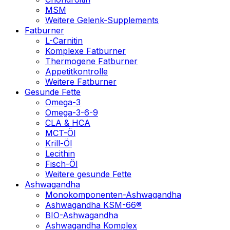
MSM
Weitere Gelenk-Supplements
Fatburner
L-Carnitin
Komplexe Fatburner
Thermogene Fatburner
Appetitkontrolle
Weitere Fatburner
Gesunde Fette
Omega-3
Omega-3-6-9
CLA & HCA
MCT-Öl
Krill-Öl
Lecithin
Fisch-Öl
Weitere gesunde Fette
Ashwagandha
Monokomponenten-Ashwagandha
Ashwagandha KSM-66®
BIO-Ashwagandha
Ashwagandha Komplex