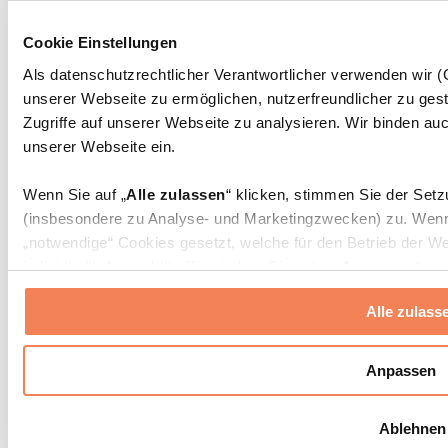
Massagepistolen
Massagegeräte
Cookie Einstellungen
Faszien- und Massagerollen
Weitere Rehabilitationshilfen
Als datenschutzrechtlicher Verantwortlicher verwenden wir
unserer Webseite zu ermöglichen, nutzerfreundlicher zu gest
Taschen & Rucksäcke
Essenstaschen und Meal-Prep-Zubehör
Zugriffe auf unserer Webseite zu analysieren. Wir binden auc
Sporttaschen
unserer Webseite ein.
Rucksäcke
Zubehör nach Aktivität
Wenn Sie auf „
Alle zulassen
“ klicken, stimmen Sie der Set
Laufen
(insbesondere zu Analyse- und Marketingzwecken) zu. Wenn 
Kampfsport
„notwendige“ Cookies gesetzt, welche für den Betrieb der We
Radfahren
individuelle Auswahl treffen, indem Sie unter „
Anpassen
“ ei
Yoga & Pilates
erlauben
“ klicken.
Kältetherapie
Alle zulass
Schwimmen
Wandern
Weitere Informationen über die Verarbeitung Ihrer Daten find
Cookies“ sowie in unserer
Datenschutzerklärung
.
Biohacking
Anpassen
Rotlichttherapie
Wasserfilter und Kannen
Sie können Ihre Einwilligung jederzeit in den
Cookie-Einstel
Ablehnen
widerrufen.
Mehr Info
Nachhaltiger Haushalt