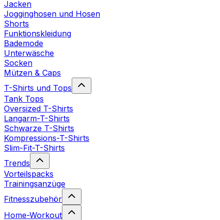
Jacken
Jogginghosen und Hosen
Shorts
Funktionskleidung
Bademode
Unterwäsche
Socken
Mützen & Caps
T-Shirts und Tops
Tank Tops
Oversized T-Shirts
Langarm-T-Shirts
Schwarze T-Shirts
Kompressions-T-Shirts
Slim-Fit-T-Shirts
Trends
Vorteilspacks
Trainingsanzüge
Fitnesszubehör
Home-Workout