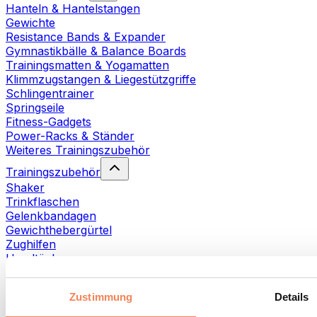
Hanteln & Hantelstangen
Gewichte
Resistance Bands & Expander
Gymnastikbälle & Balance Boards
Trainingsmatten & Yogamatten
Klimmzugstangen & Liegestützgriffe
Schlingentrainer
Springseile
Fitness-Gadgets
Power-Racks & Ständer
Weiteres Trainingszubehör
Trainingszubehör
Shaker
Trinkflaschen
Gelenkbandagen
Gewichthebergürtel
Zughilfen
Handtücher
Fitnesshandschuhe
Weiteres Trainingszubehör
Zustimmung
Details
Rehabilitationshilfen