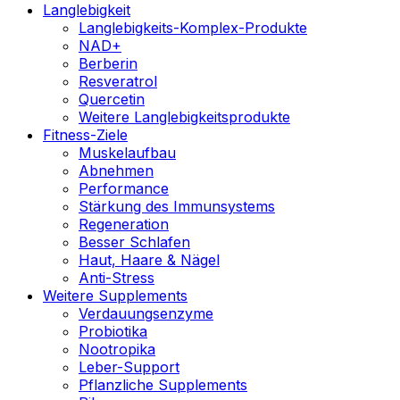
Langlebigkeit
Langlebigkeits-Komplex-Produkte
NAD+
Berberin
Resveratrol
Quercetin
Weitere Langlebigkeitsprodukte
Fitness-Ziele
Muskelaufbau
Abnehmen
Performance
Stärkung des Immunsystems
Regeneration
Besser Schlafen
Haut, Haare & Nägel
Anti-Stress
Weitere Supplements
Verdauungsenzyme
Probiotika
Nootropika
Leber-Support
Pflanzliche Supplements