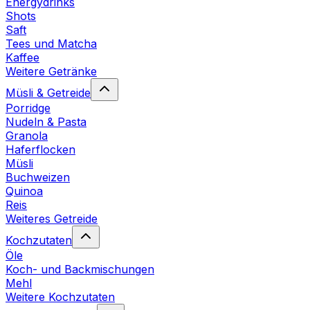
Energydrinks
Shots
Saft
Tees und Matcha
Kaffee
Weitere Getränke
Müsli & Getreide
Porridge
Nudeln & Pasta
Granola
Haferflocken
Müsli
Buchweizen
Quinoa
Reis
Weiteres Getreide
Kochzutaten
Öle
Koch- und Backmischungen
Mehl
Weitere Kochzutaten