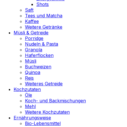
Shots
Saft
Tees und Matcha
Kaffee
Weitere Getränke
Müsli & Getreide
Porridge
Nudeln & Pasta
Granola
Haferflocken
Müsli
Buchweizen
Quinoa
Reis
Weiteres Getreide
Kochzutaten
Öle
Koch- und Backmischungen
Mehl
Weitere Kochzutaten
Ernährungsweise
Bio-Lebensmittel