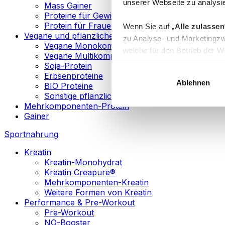
unserer Webseite zu analysie
Mass Gainer
Proteine für Gewichtsverlust
Protein für Frauen
Wenn Sie auf „
Alle zulassen
Vegane und pflanzliche Proteine
zu Analyse- und Marketingzw
Vegane Monokomponenten-Proteine
welche für den Betrieb der We
Vegane Multikomponenten-Proteine
„
Anpassen
“ einzelne Katego
Soja-Protein
Erbsenproteine
Ablehnen
BIO Proteine
Weitere Informationen über d
Sonstige pflanzliche Proteine
sowie in unserer
Datenschut
Mehrkomponenten-Protein
Gainer
Sie können Ihre Einwilligung 
Sportnahrung
Info
Kreatin
Kreatin-Monohydrat
Kreatin Creapure®
Mehrkomponenten-Kreatin
Weitere Formen von Kreatin
Performance & Pre-Workout
Pre-Workout
NO-Booster