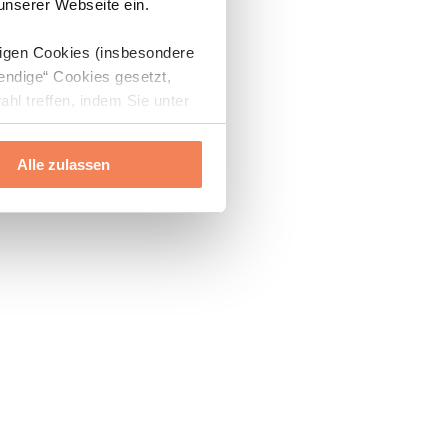
 unserer Webseite ein.
digen Cookies (insbesondere
endige“ Cookies gesetzt,
ahl treffen, indem Sie unter
Alle zulassen
ils“ und „Über Cookies“
ern oder widerrufen.
Mehr