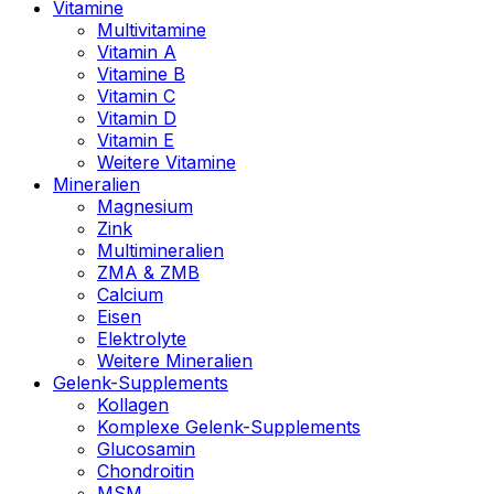
Vitamine
Multivitamine
Vitamin A
Vitamine B
Vitamin C
Vitamin D
Vitamin E
Weitere Vitamine
Mineralien
Magnesium
Zink
Multimineralien
ZMA & ZMB
Calcium
Eisen
Elektrolyte
Weitere Mineralien
Gelenk-Supplements
Kollagen
Komplexe Gelenk-Supplements
Glucosamin
Chondroitin
MSM