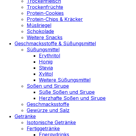
Trockenfleisch
Trockenfrüchte
Protein-Cookies
Protein-Chips & Kräcker
Müsliriegel
Schokolade
Weitere Snacks
Geschmacksstoffe & Süßungsmittel
Süßungsmittel
Erythritol
Honig
Stevia
Xylitol
Weitere Süßungsmittel
Soßen und Sirupe
Süße Soßen und Sirupe
Herzhafte Soßen und Sirupe
Geschmacksstoffe
Gewürze und Salz
Getränke
Isotonische Getränke
Fertiggetränke
Energydrinks