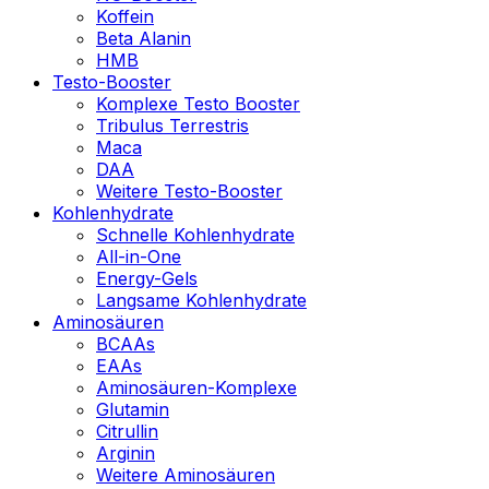
Koffein
Beta Alanin
HMB
Testo-Booster
Komplexe Testo Booster
Tribulus Terrestris
Maca
DAA
Weitere Testo-Booster
Kohlenhydrate
Schnelle Kohlenhydrate
All-in-One
Energy-Gels
Langsame Kohlenhydrate
Aminosäuren
BCAAs
EAAs
Aminosäuren-Komplexe
Glutamin
Citrullin
Arginin
Weitere Aminosäuren