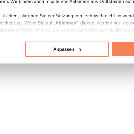
ren. Wir binden auch Inhalte von Anbietern aus Drittstaaten auf
“ klicken, stimmen Sie der Setzung von technisch nicht notwen
ecken) zu. Wenn Sie auf „
Ablehnen
“ klicken, werden nur „notw
bseite erforderlich sind. Sie können auch eine individuelle Ausw
rien an- oder abwählen und „
Auswahl erlauben
“ klicken.
Anpassen
ie Verarbeitung Ihrer Daten finden Sie in den Unterpunkten „Deta
zerklärung
.
jederzeit in den
Cookie-Einstellungen
auf unserer Webseite änd