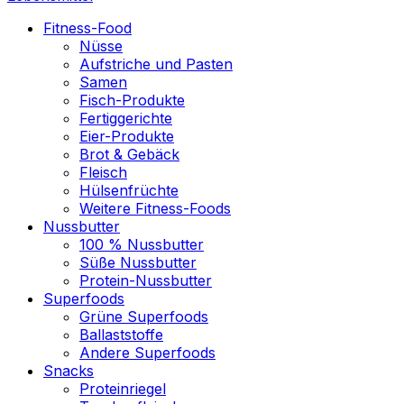
Fitness-Food
Nüsse
Aufstriche und Pasten
Samen
Fisch-Produkte
Fertiggerichte
Eier-Produkte
Brot & Gebäck
Fleisch
Hülsenfrüchte
Weitere Fitness-Foods
Nussbutter
100 % Nussbutter
Süße Nussbutter
Protein-Nussbutter
Superfoods
Grüne Superfoods
Ballaststoffe
Andere Superfoods
Snacks
Proteinriegel