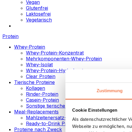
Vegan
Glutenfrei
Laktosefrei
Vegetarisch
Protein
Whey-Protein
Whey-Protein-Konzentrat
Mehrkomponenten-Whey-Protein
Whey-Isolat
Whey-Protein-Hydrolysat
Clear Protein
Tierische Proteine
Kollagen
Zustimmung
Rinder-Protein
Casein-Protein
Sonstige tierische Proteine
Cookie Einstellungen
Meal-Replacements
Mahlzeitenersatz-Pulver
Als datenschutzrechtlicher 
Ready-to-Drink Proteingetränke
Webseite zu ermöglichen, nut
Proteine nach Zweck