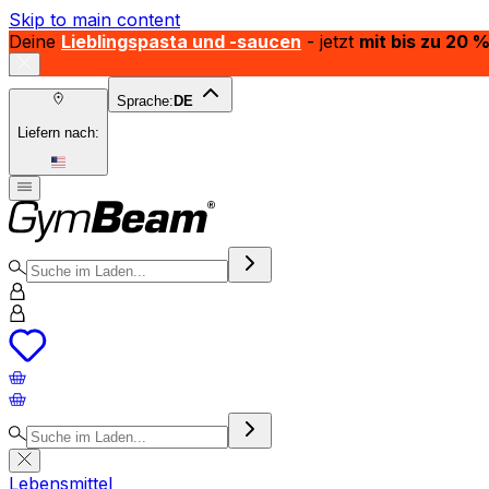
Skip to main content
Deine
Lieblingspasta und -saucen
- jetzt
mit bis zu 20 
Sprache:
DE
Liefern nach:
Lebensmittel