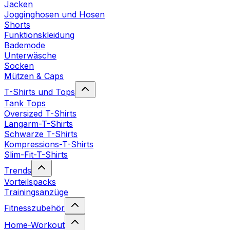
Jacken
Jogginghosen und Hosen
Shorts
Funktionskleidung
Bademode
Unterwäsche
Socken
Mützen & Caps
T-Shirts und Tops
Tank Tops
Oversized T-Shirts
Langarm-T-Shirts
Schwarze T-Shirts
Kompressions-T-Shirts
Slim-Fit-T-Shirts
Trends
Vorteilspacks
Trainingsanzüge
Fitnesszubehör
Home-Workout