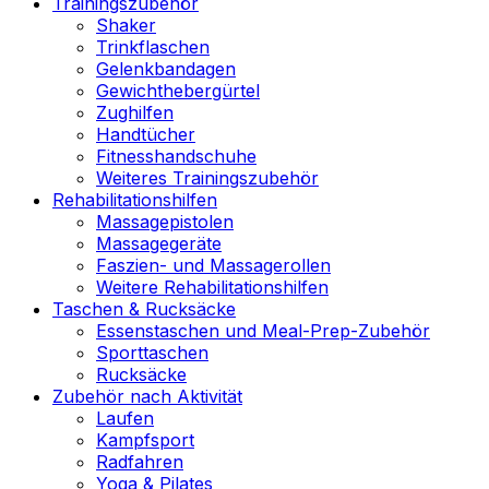
Trainingszubehör
Shaker
Trinkflaschen
Gelenkbandagen
Gewichthebergürtel
Zughilfen
Handtücher
Fitnesshandschuhe
Weiteres Trainingszubehör
Rehabilitationshilfen
Massagepistolen
Massagegeräte
Faszien- und Massagerollen
Weitere Rehabilitationshilfen
Taschen & Rucksäcke
Essenstaschen und Meal-Prep-Zubehör
Sporttaschen
Rucksäcke
Zubehör nach Aktivität
Laufen
Kampfsport
Radfahren
Yoga & Pilates