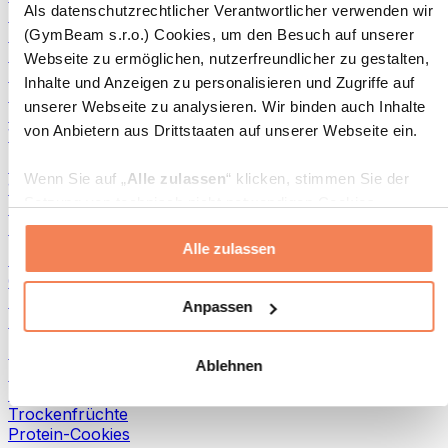
Als datenschutzrechtlicher Verantwortlicher verwenden wir
Fisch-Produkte
Fertiggerichte
(GymBeam s.r.o.) Cookies, um den Besuch auf unserer
Eier-Produkte
Webseite zu ermöglichen, nutzerfreundlicher zu gestalten,
Brot & Gebäck
Inhalte und Anzeigen zu personalisieren und Zugriffe auf
Fleisch
unserer Webseite zu analysieren. Wir binden auch Inhalte
Hülsenfrüchte
von Anbietern aus Drittstaaten auf unserer Webseite ein.
Weitere Fitness-Foods
Nussbutter
Wenn Sie auf „
Alle zulassen
“ klicken, stimmen Sie der
100 % Nussbutter
Setzung von technisch nicht notwendigen Cookies
Süße Nussbutter
(insbesondere zu Analyse- und Marketingzwecken) zu.
Protein-Nussbutter
Alle zulassen
Wenn Sie auf „
Ablehnen
“ klicken, werden nur
Superfoods
„notwendige“ Cookies gesetzt, welche für den Betrieb der
Grüne Superfoods
Webseite erforderlich sind. Sie können auch eine
Ballaststoffe
Anpassen
Andere Superfoods
individuelle Auswahl treffen, indem Sie unter „
Anpassen
“
einzelne Kategorien an- oder abwählen und „
Auswahl
Snacks
Ablehnen
erlauben
“ klicken.
Proteinriegel
Trockenfleisch
Trockenfrüchte
Weitere Informationen über die Verarbeitung Ihrer Daten
Protein-Cookies
finden Sie in den Unterpunkten „Details“ und „Über