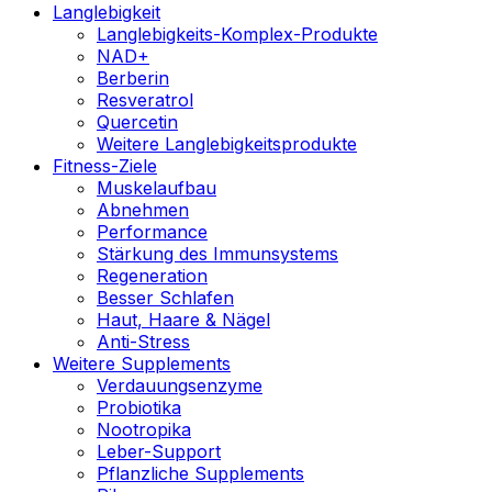
Langlebigkeit
Langlebigkeits-Komplex-Produkte
NAD+
Berberin
Resveratrol
Quercetin
Weitere Langlebigkeitsprodukte
Fitness-Ziele
Muskelaufbau
Abnehmen
Performance
Stärkung des Immunsystems
Regeneration
Besser Schlafen
Haut, Haare & Nägel
Anti-Stress
Weitere Supplements
Verdauungsenzyme
Probiotika
Nootropika
Leber-Support
Pflanzliche Supplements