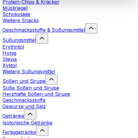
Protein-Chips & Kräcker
Cookies“ sowie in unserer
Datenschutzerklärung
.
Müsliriegel
Schokolade
Weitere Snacks
Sie können Ihre Einwilligung jederzeit in den
Cookie-
Einstellungen
auf unserer Webseite ändern oder
Geschmacksstoffe & Süßungsmittel
widerrufen.
Mehr Info
Süßungsmittel
Erythritol
Honig
Stevia
Xylitol
Weitere Süßungsmittel
Soßen und Sirupe
Süße Soßen und Sirupe
Herzhafte Soßen und Sirupe
Geschmacksstoffe
Gewürze und Salz
Getränke
Isotonische Getränke
Fertiggetränke