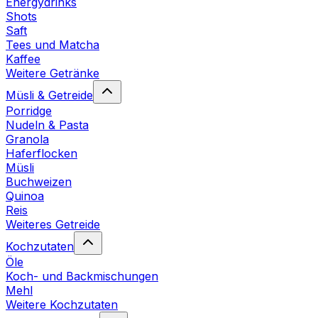
Energydrinks
Shots
Saft
Tees und Matcha
Kaffee
Weitere Getränke
Müsli & Getreide
Porridge
Nudeln & Pasta
Granola
Haferflocken
Müsli
Buchweizen
Quinoa
Reis
Weiteres Getreide
Kochzutaten
Öle
Koch- und Backmischungen
Mehl
Weitere Kochzutaten