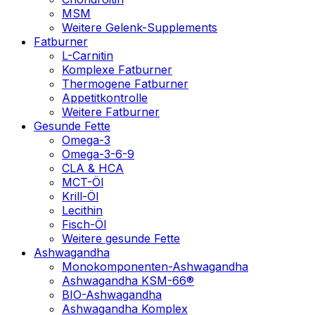
MSM
Weitere Gelenk-Supplements
Fatburner
L-Carnitin
Komplexe Fatburner
Thermogene Fatburner
Appetitkontrolle
Weitere Fatburner
Gesunde Fette
Omega-3
Omega-3-6-9
CLA & HCA
MCT-Öl
Krill-Öl
Lecithin
Fisch-Öl
Weitere gesunde Fette
Ashwagandha
Monokomponenten-Ashwagandha
Ashwagandha KSM-66®
BIO-Ashwagandha
Ashwagandha Komplex