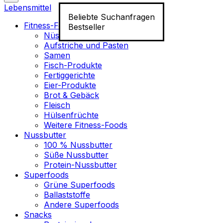
Lebensmittel
Beliebte Suchanfragen
Fitness-Food
Bestseller
Nüsse
Aufstriche und Pasten
Samen
Fisch-Produkte
Fertiggerichte
Eier-Produkte
Brot & Gebäck
Fleisch
Hülsenfrüchte
Weitere Fitness-Foods
Nussbutter
100 % Nussbutter
Süße Nussbutter
Protein-Nussbutter
Superfoods
Grüne Superfoods
Ballaststoffe
Andere Superfoods
Snacks