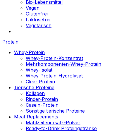
Bio-Lebensmittel
Vegan
Glutenfrei
Laktosefrei
Vegetarisch
Protein
Whey-Protein
Whey-Protein-Konzentrat
Mehrkomponenten-Whey-Protein
Whey-Isolat
Whey-Protein-Hydrolysat
Clear Protein
Tierische Proteine
Kollagen
Rinder-Protein
Casein-Protein
Sonstige tierische Proteine
Meal-Replacements
Mahlzeitenersatz-Pulver
Ready-to-Drink Proteingetränke