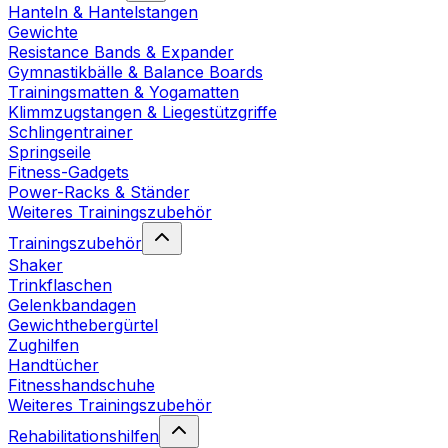
Hanteln & Hantelstangen
Gewichte
Resistance Bands & Expander
Gymnastikbälle & Balance Boards
Trainingsmatten & Yogamatten
Klimmzugstangen & Liegestützgriffe
Schlingentrainer
Springseile
Fitness-Gadgets
Power-Racks & Ständer
Weiteres Trainingszubehör
Trainingszubehör
Shaker
Trinkflaschen
Gelenkbandagen
Gewichthebergürtel
Zughilfen
Handtücher
Fitnesshandschuhe
Weiteres Trainingszubehör
Rehabilitationshilfen