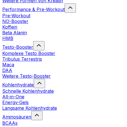
Weitere Formen von Kreatin
Performance & Pre-Workout
Pre-Workout
NO-Booster
Koffein
Beta Alanin
HMB
Testo-Booster
Komplexe Testo Booster
Tribulus Terrestris
Maca
DAA
Weitere Testo-Booster
Kohlenhydrate
Schnelle Kohlenhydrate
All-in-One
Energy-Gels
Langsame Kohlenhydrate
Aminosäuren
BCAAs