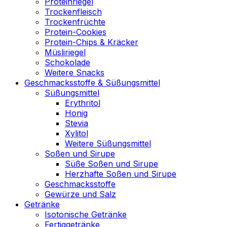
Proteinriegel
Trockenfleisch
Trockenfrüchte
Protein-Cookies
Protein-Chips & Kräcker
Müsliriegel
Schokolade
Weitere Snacks
Geschmacksstoffe & Süßungsmittel
Süßungsmittel
Erythritol
Honig
Stevia
Xylitol
Weitere Süßungsmittel
Soßen und Sirupe
Süße Soßen und Sirupe
Herzhafte Soßen und Sirupe
Geschmacksstoffe
Gewürze und Salz
Getränke
Isotonische Getränke
Fertiggetränke