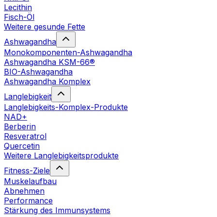
Lecithin
Fisch-Öl
Weitere gesunde Fette
Ashwagandha
Monokomponenten-Ashwagandha
Ashwagandha KSM-66®
BIO-Ashwagandha
Ashwagandha Komplex
Langlebigkeit
Langlebigkeits-Komplex-Produkte
NAD+
Berberin
Resveratrol
Quercetin
Weitere Langlebigkeitsprodukte
Fitness-Ziele
Muskelaufbau
Abnehmen
Performance
Stärkung des Immunsystems