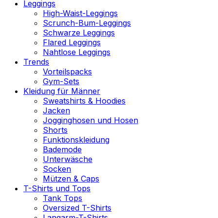
Leggings
High-Waist-Leggings
Scrunch-Bum-Leggings
Schwarze Leggings
Flared Leggings
Nahtlose Leggings
Trends
Vorteilspacks
Gym-Sets
Kleidung für Männer
Sweatshirts & Hoodies
Jacken
Jogginghosen und Hosen
Shorts
Funktionskleidung
Bademode
Unterwäsche
Socken
Mützen & Caps
T-Shirts und Tops
Tank Tops
Oversized T-Shirts
Langarm-T-Shirts