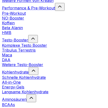
Weitere Formen von Kreatin
Performance & Pre-Workout
Pre-Workout
NO-Booster
Koffein
Beta Alanin
HMB
Testo-Booster
Komplexe Testo Booster
Tribulus Terrestris
Maca
DAA
Weitere Testo-Booster
Kohlenhydrate
Schnelle Kohlenhydrate
All-in-One
Energy-Gels
Langsame Kohlenhydrate
Aminosäuren
BCAAs