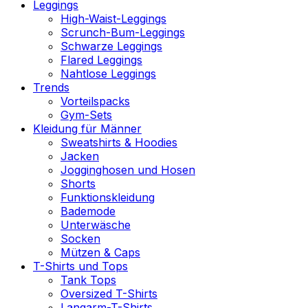
Leggings
High-Waist-Leggings
Scrunch-Bum-Leggings
Schwarze Leggings
Flared Leggings
Nahtlose Leggings
Trends
Vorteilspacks
Gym-Sets
Kleidung für Männer
Sweatshirts & Hoodies
Jacken
Jogginghosen und Hosen
Shorts
Funktionskleidung
Bademode
Unterwäsche
Socken
Mützen & Caps
T-Shirts und Tops
Tank Tops
Oversized T-Shirts
Langarm-T-Shirts