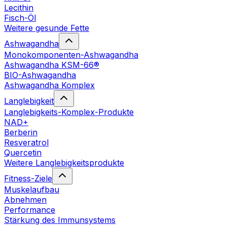
Lecithin
Fisch-Öl
Weitere gesunde Fette
Ashwagandha
Monokomponenten-Ashwagandha
Ashwagandha KSM-66®
BIO-Ashwagandha
Ashwagandha Komplex
Langlebigkeit
Langlebigkeits-Komplex-Produkte
NAD+
Berberin
Resveratrol
Quercetin
Weitere Langlebigkeitsprodukte
Fitness-Ziele
Muskelaufbau
Abnehmen
Performance
Stärkung des Immunsystems