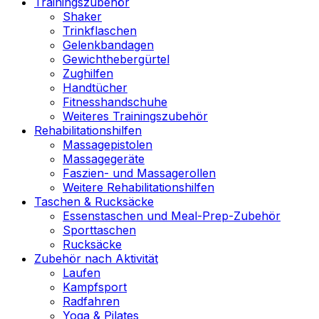
Trainingszubehör
Shaker
Trinkflaschen
Gelenkbandagen
Gewichthebergürtel
Zughilfen
Handtücher
Fitnesshandschuhe
Weiteres Trainingszubehör
Rehabilitationshilfen
Massagepistolen
Massagegeräte
Faszien- und Massagerollen
Weitere Rehabilitationshilfen
Taschen & Rucksäcke
Essenstaschen und Meal-Prep-Zubehör
Sporttaschen
Rucksäcke
Zubehör nach Aktivität
Laufen
Kampfsport
Radfahren
Yoga & Pilates