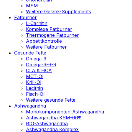
MSM
Weitere Gelenk-Supplements
Fatburner
L-Carnitin
Komplexe Fatburner
Thermogene Fatburner
Appetitkontrolle
Weitere Fatburner
Gesunde Fette
Omega-3
Omega-3-6-9
CLA & HCA
MCT-Öl
Krill-Öl
Lecithin
Fisch-Öl
Weitere gesunde Fette
Ashwagandha
Monokomponenten-Ashwagandha
Ashwagandha KSM-66®
BIO-Ashwagandha
Ashwagandha Komplex