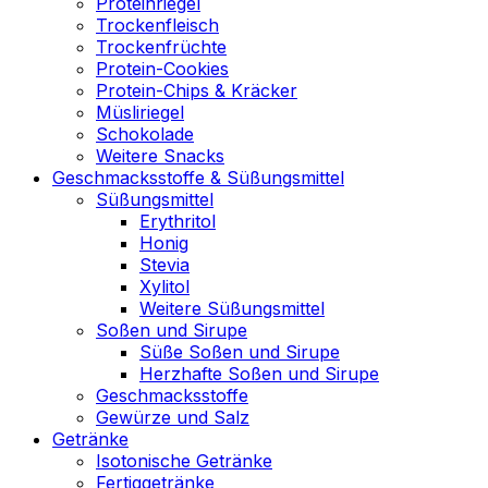
Proteinriegel
Trockenfleisch
Trockenfrüchte
Protein-Cookies
Protein-Chips & Kräcker
Müsliriegel
Schokolade
Weitere Snacks
Geschmacksstoffe & Süßungsmittel
Süßungsmittel
Erythritol
Honig
Stevia
Xylitol
Weitere Süßungsmittel
Soßen und Sirupe
Süße Soßen und Sirupe
Herzhafte Soßen und Sirupe
Geschmacksstoffe
Gewürze und Salz
Getränke
Isotonische Getränke
Fertiggetränke