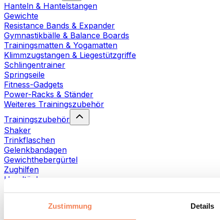
Hanteln & Hantelstangen
Gewichte
Resistance Bands & Expander
Gymnastikbälle & Balance Boards
Trainingsmatten & Yogamatten
Klimmzugstangen & Liegestützgriffe
Schlingentrainer
Springseile
Fitness-Gadgets
Power-Racks & Ständer
Weiteres Trainingszubehör
Trainingszubehör
Shaker
Trinkflaschen
Gelenkbandagen
Gewichthebergürtel
Zughilfen
Handtücher
Fitnesshandschuhe
Weiteres Trainingszubehör
Zustimmung
Details
Rehabilitationshilfen