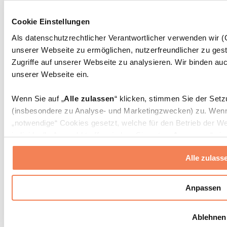
Massagepistolen
Massagegeräte
Cookie Einstellungen
Faszien- und Massagerollen
Weitere Rehabilitationshilfen
Als datenschutzrechtlicher Verantwortlicher verwenden wir
unserer Webseite zu ermöglichen, nutzerfreundlicher zu gest
Taschen & Rucksäcke
Essenstaschen und Meal-Prep-Zubehör
Zugriffe auf unserer Webseite zu analysieren. Wir binden auc
Sporttaschen
unserer Webseite ein.
Rucksäcke
Zubehör nach Aktivität
Wenn Sie auf „
Alle zulassen
“ klicken, stimmen Sie der Set
Laufen
(insbesondere zu Analyse- und Marketingzwecken) zu. Wenn 
Kampfsport
„notwendige“ Cookies gesetzt, welche für den Betrieb der We
Radfahren
individuelle Auswahl treffen, indem Sie unter „
Anpassen
“ ei
Yoga & Pilates
erlauben
“ klicken.
Kältetherapie
Alle zulass
Schwimmen
Wandern
Weitere Informationen über die Verarbeitung Ihrer Daten find
Cookies“ sowie in unserer
Datenschutzerklärung
.
Biohacking
Anpassen
Rotlichttherapie
Wasserfilter und Kannen
Sie können Ihre Einwilligung jederzeit in den
Cookie-Einstel
Ablehnen
widerrufen.
Mehr Info
Nachhaltiger Haushalt