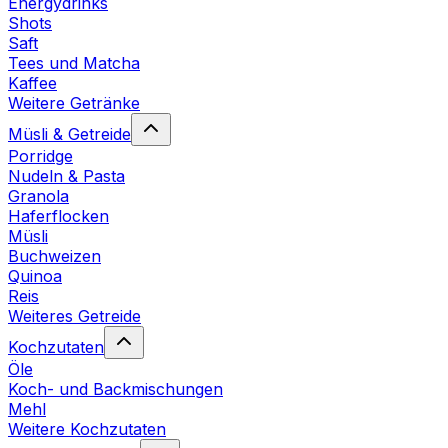
Energydrinks
Shots
Saft
Tees und Matcha
Kaffee
Weitere Getränke
Müsli & Getreide
Porridge
Nudeln & Pasta
Granola
Haferflocken
Müsli
Buchweizen
Quinoa
Reis
Weiteres Getreide
Kochzutaten
Öle
Koch- und Backmischungen
Mehl
Weitere Kochzutaten