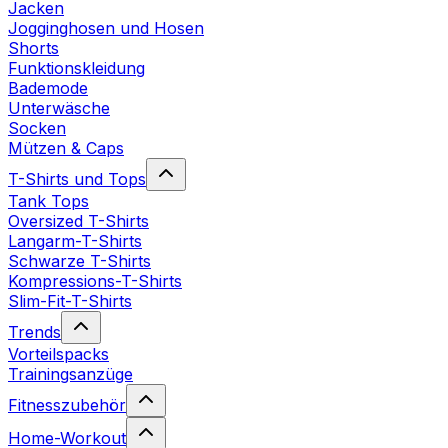
Jacken
Jogginghosen und Hosen
Shorts
Funktionskleidung
Bademode
Unterwäsche
Socken
Mützen & Caps
T-Shirts und Tops
Tank Tops
Oversized T-Shirts
Langarm-T-Shirts
Schwarze T-Shirts
Kompressions-T-Shirts
Slim-Fit-T-Shirts
Trends
Vorteilspacks
Trainingsanzüge
Fitnesszubehör
Home-Workout