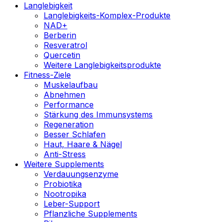
Langlebigkeit
Langlebigkeits-Komplex-Produkte
NAD+
Berberin
Resveratrol
Quercetin
Weitere Langlebigkeitsprodukte
Fitness-Ziele
Muskelaufbau
Abnehmen
Performance
Stärkung des Immunsystems
Regeneration
Besser Schlafen
Haut, Haare & Nägel
Anti-Stress
Weitere Supplements
Verdauungsenzyme
Probiotika
Nootropika
Leber-Support
Pflanzliche Supplements