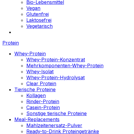
Bio-Lebensmittel
Vegan
Glutenfrei
Laktosefrei
Vegetarisch
Protein
Whey-Protein
Whey-Protein-Konzentrat
Mehrkomponenten-Whey-Protein
Whey-Isolat
Whey-Protein-Hydrolysat
Clear Protein
Tierische Proteine
Kollagen
Rinder-Protein
Casein-Protein
Sonstige tierische Proteine
Meal-Replacements
Mahlzeitenersatz-Pulver
Ready-to-Drink Proteingetränke