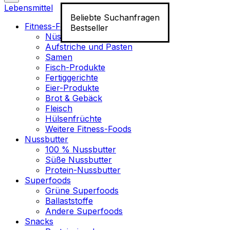
Lebensmittel
Beliebte Suchanfragen
Fitness-Food
Bestseller
Nüsse
Aufstriche und Pasten
Samen
Fisch-Produkte
Fertiggerichte
Eier-Produkte
Brot & Gebäck
Fleisch
Hülsenfrüchte
Weitere Fitness-Foods
Nussbutter
100 % Nussbutter
Süße Nussbutter
Protein-Nussbutter
Superfoods
Grüne Superfoods
Ballaststoffe
Andere Superfoods
Snacks