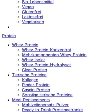
Bio-Lebensmittel
Vegan
Glutenfrei
Laktosefrei
Vegetarisch
Protein
Whey-Protein
Whey-Protein-Konzentrat
Mehrkomponenten-Whey-Protein
Whey-Isolat
Whey-Protein-Hydrolysat
Clear Protein
Tierische Proteine
Kollagen
Rinder-Protein
Casein-Protein
Sonstige tierische Proteine
Meal-Replacements
Mahlzeitenersatz-Pulver
Ready-to-Drink Proteingetränke