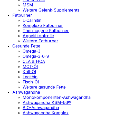
MSM
Weitere Gelenk-Supplements
Fatburner
L-Carnitin
Komplexe Fatburner
Thermogene Fatburner
Appetitkontrolle
Weitere Fatburner
Gesunde Fette
Omega-3
Omega-3-6-9
CLA & HCA
MCT-Öl
Krill-Öl
Lecithin
Fisch-Öl
Weitere gesunde Fette
Ashwagandha
Monokomponenten-Ashwagandha
Ashwagandha KSM-66®
BIO-Ashwagandha
Ashwagandha Komplex