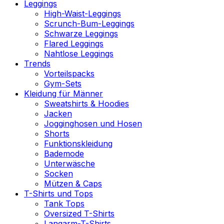
Leggings
High-Waist-Leggings
Scrunch-Bum-Leggings
Schwarze Leggings
Flared Leggings
Nahtlose Leggings
Trends
Vorteilspacks
Gym-Sets
Kleidung für Männer
Sweatshirts & Hoodies
Jacken
Jogginghosen und Hosen
Shorts
Funktionskleidung
Bademode
Unterwäsche
Socken
Mützen & Caps
T-Shirts und Tops
Tank Tops
Oversized T-Shirts
Langarm-T-Shirts