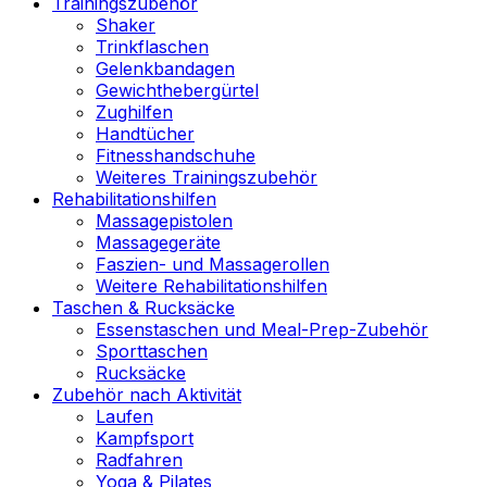
Trainingszubehör
Shaker
Trinkflaschen
Gelenkbandagen
Gewichthebergürtel
Zughilfen
Handtücher
Fitnesshandschuhe
Weiteres Trainingszubehör
Rehabilitationshilfen
Massagepistolen
Massagegeräte
Faszien- und Massagerollen
Weitere Rehabilitationshilfen
Taschen & Rucksäcke
Essenstaschen und Meal-Prep-Zubehör
Sporttaschen
Rucksäcke
Zubehör nach Aktivität
Laufen
Kampfsport
Radfahren
Yoga & Pilates