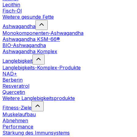
Lecithin
Fisch-Öl
Weitere gesunde Fette
Ashwagandha
Monokomponenten-Ashwagandha
Ashwagandha KSM-66®
BIO-Ashwagandha
Ashwagandha Komplex
Langlebigkeit
Langlebigkeits-Komplex-Produkte
NAD+
Berberin
Resveratrol
Quercetin
Weitere Langlebigkeitsprodukte
Fitness-Ziele
Muskelaufbau
Abnehmen
Performance
Stärkung des Immunsystems