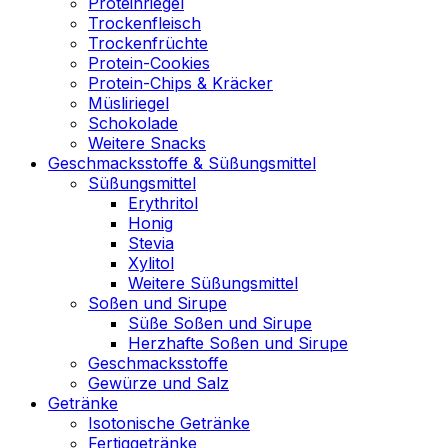
Proteinriegel
Trockenfleisch
Trockenfrüchte
Protein-Cookies
Protein-Chips & Kräcker
Müsliriegel
Schokolade
Weitere Snacks
Geschmacksstoffe & Süßungsmittel
Süßungsmittel
Erythritol
Honig
Stevia
Xylitol
Weitere Süßungsmittel
Soßen und Sirupe
Süße Soßen und Sirupe
Herzhafte Soßen und Sirupe
Geschmacksstoffe
Gewürze und Salz
Getränke
Isotonische Getränke
Fertiggetränke