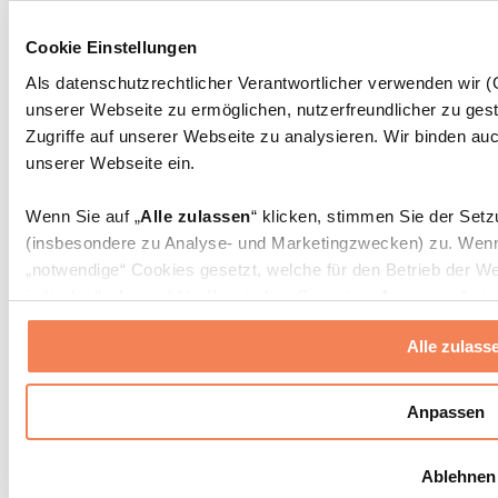
Massagepistolen
Massagegeräte
Cookie Einstellungen
Faszien- und Massagerollen
Weitere Rehabilitationshilfen
Als datenschutzrechtlicher Verantwortlicher verwenden wir
unserer Webseite zu ermöglichen, nutzerfreundlicher zu gest
Taschen & Rucksäcke
Essenstaschen und Meal-Prep-Zubehör
Zugriffe auf unserer Webseite zu analysieren. Wir binden auc
Sporttaschen
unserer Webseite ein.
Rucksäcke
Zubehör nach Aktivität
Wenn Sie auf „
Alle zulassen
“ klicken, stimmen Sie der Set
Laufen
(insbesondere zu Analyse- und Marketingzwecken) zu. Wenn 
Kampfsport
„notwendige“ Cookies gesetzt, welche für den Betrieb der We
Radfahren
individuelle Auswahl treffen, indem Sie unter „
Anpassen
“ ei
Yoga & Pilates
erlauben
“ klicken.
Kältetherapie
Alle zulass
Schwimmen
Wandern
Weitere Informationen über die Verarbeitung Ihrer Daten find
Cookies“ sowie in unserer
Datenschutzerklärung
.
Biohacking
Anpassen
Rotlichttherapie
Wasserfilter und Kannen
Sie können Ihre Einwilligung jederzeit in den
Cookie-Einstel
Ablehnen
widerrufen.
Mehr Info
Nachhaltiger Haushalt