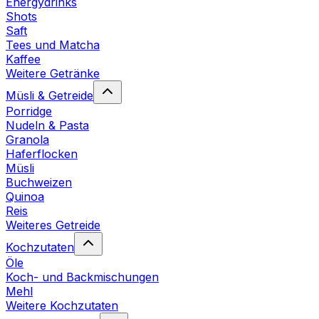
Energydrinks
Shots
Saft
Tees und Matcha
Kaffee
Weitere Getränke
Müsli & Getreide
Porridge
Nudeln & Pasta
Granola
Haferflocken
Müsli
Buchweizen
Quinoa
Reis
Weiteres Getreide
Kochzutaten
Öle
Koch- und Backmischungen
Mehl
Weitere Kochzutaten