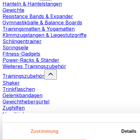
Hanteln & Hantelstangen
Gewichte
Resistance Bands & Expander
Gymnastikbälle & Balance Boards
Trainingsmatten & Yogamatten
Klimmzugstangen & Liegestützgriffe
Schlingentrainer
Springseile
Fitness-Gadgets
Power-Racks & Ständer
Weiteres Trainingszubehör
Trainingszubehör
Shaker
Trinkflaschen
Gelenkbandagen
Gewichthebergürtel
Zughilfen
Handtücher
Fitnesshandschuhe
Weiteres Trainingszubehör
Zustimmung
Details
Rehabilitationshilfen