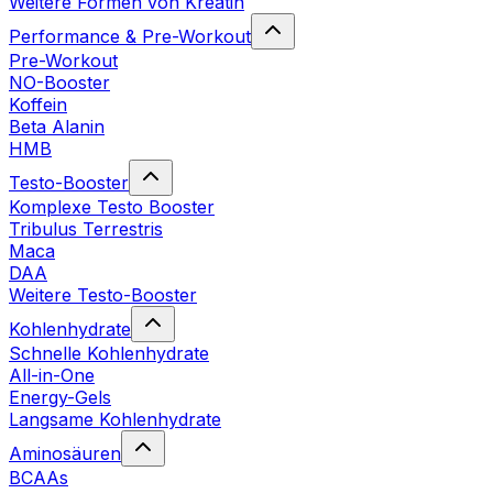
Weitere Formen von Kreatin
Performance & Pre-Workout
Pre-Workout
NO-Booster
Koffein
Beta Alanin
HMB
Testo-Booster
Komplexe Testo Booster
Tribulus Terrestris
Maca
DAA
Weitere Testo-Booster
Kohlenhydrate
Schnelle Kohlenhydrate
All-in-One
Energy-Gels
Langsame Kohlenhydrate
Aminosäuren
BCAAs