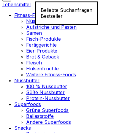
Lebensmittel
Beliebte Suchanfragen
Fitness-Food
Bestseller
Nüsse
Aufstriche und Pasten
Samen
Fisch-Produkte
Fertiggerichte
Eier-Produkte
Brot & Gebäck
Fleisch
Hülsenfrüchte
Weitere Fitness-Foods
Nussbutter
100 % Nussbutter
Süße Nussbutter
Protein-Nussbutter
Superfoods
Grüne Superfoods
Ballaststoffe
Andere Superfoods
Snacks