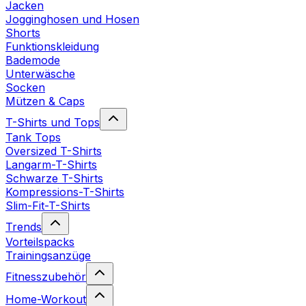
Jacken
Jogginghosen und Hosen
Shorts
Funktionskleidung
Bademode
Unterwäsche
Socken
Mützen & Caps
T-Shirts und Tops
Tank Tops
Oversized T-Shirts
Langarm-T-Shirts
Schwarze T-Shirts
Kompressions-T-Shirts
Slim-Fit-T-Shirts
Trends
Vorteilspacks
Trainingsanzüge
Fitnesszubehör
Home-Workout