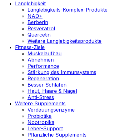
Langlebigkeit
Langlebigkeits-Komplex-Produkte
NAD+
Berberin
Resveratrol
Quercetin
Weitere Langlebigkeitsprodukte
Fitness-Ziele
Muskelaufbau
Abnehmen
Performance
Stärkung des Immunsystems
Regeneration
Besser Schlafen
Haut, Haare & Nägel
Anti-Stress
Weitere Supplements
Verdauungsenzyme
Probiotika
Nootropika
Leber-Support
Pflanzliche Supplements