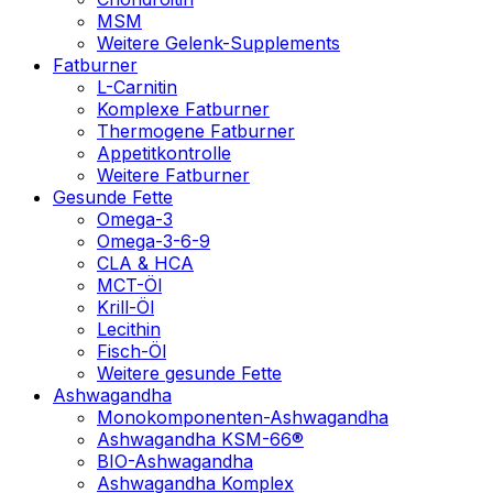
MSM
Weitere Gelenk-Supplements
Fatburner
L-Carnitin
Komplexe Fatburner
Thermogene Fatburner
Appetitkontrolle
Weitere Fatburner
Gesunde Fette
Omega-3
Omega-3-6-9
CLA & HCA
MCT-Öl
Krill-Öl
Lecithin
Fisch-Öl
Weitere gesunde Fette
Ashwagandha
Monokomponenten-Ashwagandha
Ashwagandha KSM-66®
BIO-Ashwagandha
Ashwagandha Komplex