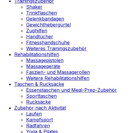
Trainingszubehör
Shaker
Trinkflaschen
Gelenkbandagen
Gewichthebergürtel
Zughilfen
Handtücher
Fitnesshandschuhe
Weiteres Trainingszubehör
Rehabilitationshilfen
Massagepistolen
Massagegeräte
Faszien- und Massagerollen
Weitere Rehabilitationshilfen
Taschen & Rucksäcke
Essenstaschen und Meal-Prep-Zubehör
Sporttaschen
Rucksäcke
Zubehör nach Aktivität
Laufen
Kampfsport
Radfahren
Yoga & Pilates