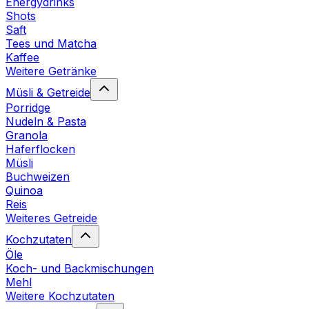
Energydrinks
Shots
Saft
Tees und Matcha
Kaffee
Weitere Getränke
Müsli & Getreide
Porridge
Nudeln & Pasta
Granola
Haferflocken
Müsli
Buchweizen
Quinoa
Reis
Weiteres Getreide
Kochzutaten
Öle
Koch- und Backmischungen
Mehl
Weitere Kochzutaten