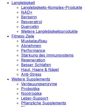
Langlebigkeit
Langlebigkeits-Komplex-Produkte
NAD+
Berberin
Resveratrol
Quercetin
Weitere Langlebigkeitsprodukte
Fitness-Ziele
Muskelaufbau
Abnehmen
Performance
Stärkung des Immunsystems
Regeneration
Besser Schlafen
Haut, Haare & Nägel
Anti-Stress
Weitere Supplements
Verdauungsenzyme
Probiotika
Nootropika
Leber-Support
Pflanzliche Supplements