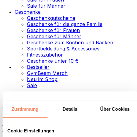
Sale für Männer
Geschenke
Geschenkgutscheine
Geschenke für die ganze Familie
Geschenke für Frauen
Geschenke für Männer
Geschenke zum Kochen und Backen
Sportbekleidung & Accessories
Fitnesszubehör
Geschenke unter 10 €
Bestseller
GymBeam Merch
Neu im Shop
Sale
Kategorien
Lebensmittel
Zustimmung
Details
Über Cookies
Fitness-Food
Nüsse
Aufstriche und Pasten
Cookie Einstellungen
Samen