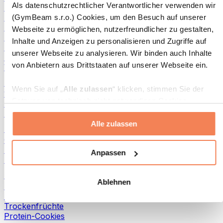
Als datenschutzrechtlicher Verantwortlicher verwenden wir
Fisch-Produkte
Fertiggerichte
(GymBeam s.r.o.) Cookies, um den Besuch auf unserer
Eier-Produkte
Webseite zu ermöglichen, nutzerfreundlicher zu gestalten,
Brot & Gebäck
Inhalte und Anzeigen zu personalisieren und Zugriffe auf
Fleisch
unserer Webseite zu analysieren. Wir binden auch Inhalte
Hülsenfrüchte
von Anbietern aus Drittstaaten auf unserer Webseite ein.
Weitere Fitness-Foods
Nussbutter
Wenn Sie auf „
Alle zulassen
“ klicken, stimmen Sie der
100 % Nussbutter
Setzung von technisch nicht notwendigen Cookies
Süße Nussbutter
(insbesondere zu Analyse- und Marketingzwecken) zu.
Protein-Nussbutter
Alle zulassen
Wenn Sie auf „
Ablehnen
“ klicken, werden nur
Superfoods
„notwendige“ Cookies gesetzt, welche für den Betrieb der
Grüne Superfoods
Webseite erforderlich sind. Sie können auch eine
Ballaststoffe
Anpassen
Andere Superfoods
individuelle Auswahl treffen, indem Sie unter „
Anpassen
“
einzelne Kategorien an- oder abwählen und „
Auswahl
Snacks
Ablehnen
erlauben
“ klicken.
Proteinriegel
Trockenfleisch
Trockenfrüchte
Weitere Informationen über die Verarbeitung Ihrer Daten
Protein-Cookies
finden Sie in den Unterpunkten „Details“ und „Über