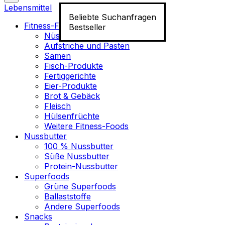
Lebensmittel
Beliebte Suchanfragen
Fitness-Food
Bestseller
Nüsse
Aufstriche und Pasten
Samen
Fisch-Produkte
Fertiggerichte
Eier-Produkte
Brot & Gebäck
Fleisch
Hülsenfrüchte
Weitere Fitness-Foods
Nussbutter
100 % Nussbutter
Süße Nussbutter
Protein-Nussbutter
Superfoods
Grüne Superfoods
Ballaststoffe
Andere Superfoods
Snacks