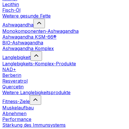
Lecithin
Fisch-Öl
Weitere gesunde Fette
Ashwagandha
Monokomponenten-Ashwagandha
Ashwagandha KSM-66®
BIO-Ashwagandha
Ashwagandha Komplex
Langlebigkeit
Langlebigkeits-Komplex-Produkte
NAD+
Berberin
Resveratrol
Quercetin
Weitere Langlebigkeitsprodukte
Fitness-Ziele
Muskelaufbau
Abnehmen
Performance
Stärkung des Immunsystems