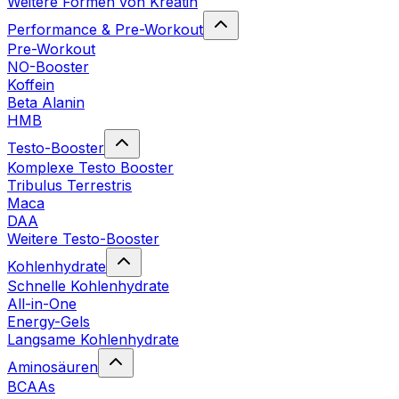
Weitere Formen von Kreatin
Performance & Pre-Workout
Pre-Workout
NO-Booster
Koffein
Beta Alanin
HMB
Testo-Booster
Komplexe Testo Booster
Tribulus Terrestris
Maca
DAA
Weitere Testo-Booster
Kohlenhydrate
Schnelle Kohlenhydrate
All-in-One
Energy-Gels
Langsame Kohlenhydrate
Aminosäuren
BCAAs