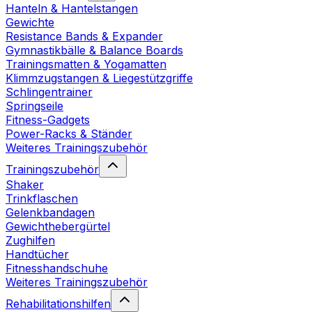
Hanteln & Hantelstangen
Gewichte
Resistance Bands & Expander
Gymnastikbälle & Balance Boards
Trainingsmatten & Yogamatten
Klimmzugstangen & Liegestützgriffe
Schlingentrainer
Springseile
Fitness-Gadgets
Power-Racks & Ständer
Weiteres Trainingszubehör
Trainingszubehör
Shaker
Trinkflaschen
Gelenkbandagen
Gewichthebergürtel
Zughilfen
Handtücher
Fitnesshandschuhe
Weiteres Trainingszubehör
Rehabilitationshilfen