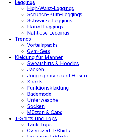
Leggings
High-Waist-Leggings
Scrunch-Bum-Leggings
Schwarze Leggings
Flared Leggings
Nahtlose Leggings
Trends
Vorteilspacks
Gym-Sets
Kleidung für Männer
Sweatshirts & Hoodies
Jacken
Jogginghosen und Hosen
Shorts
Funktionskleidung
Bademode
Unterwäsche
Socken
Mützen & Caps
T-Shirts und Tops
Tank Tops
Oversized T-Shirts
Langarm-T-Shirts