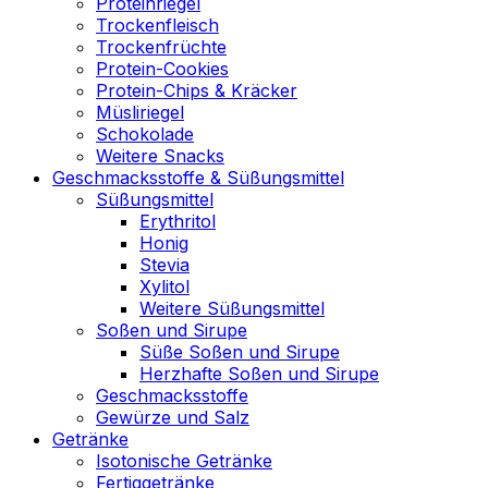
Proteinriegel
Trockenfleisch
Trockenfrüchte
Protein-Cookies
Protein-Chips & Kräcker
Müsliriegel
Schokolade
Weitere Snacks
Geschmacksstoffe & Süßungsmittel
Süßungsmittel
Erythritol
Honig
Stevia
Xylitol
Weitere Süßungsmittel
Soßen und Sirupe
Süße Soßen und Sirupe
Herzhafte Soßen und Sirupe
Geschmacksstoffe
Gewürze und Salz
Getränke
Isotonische Getränke
Fertiggetränke