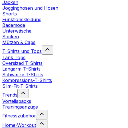
Jacken
Jogginghosen und Hosen
Shorts
Funktionskleidung
Bademode
Unterwäsche
Socken
Mützen & Caps
T-Shirts und Tops
Tank Tops
Oversized T-Shirts
Langarm-T-Shirts
Schwarze T-Shirts
Kompressions-T-Shirts
Slim-Fit-T-Shirts
Trends
Vorteilspacks
Trainingsanzüge
Fitnesszubehör
Home-Workout