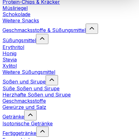
Protein-Chips & Kräcker
Cookies“ sowie in unserer
Datenschutzerklärung
.
Müsliriegel
Schokolade
Weitere Snacks
Sie können Ihre Einwilligung jederzeit in den
Cookie-
Einstellungen
auf unserer Webseite ändern oder
Geschmacksstoffe & Süßungsmittel
widerrufen.
Mehr Info
Süßungsmittel
Erythritol
Honig
Stevia
Xylitol
Weitere Süßungsmittel
Soßen und Sirupe
Süße Soßen und Sirupe
Herzhafte Soßen und Sirupe
Geschmacksstoffe
Gewürze und Salz
Getränke
Isotonische Getränke
Fertiggetränke