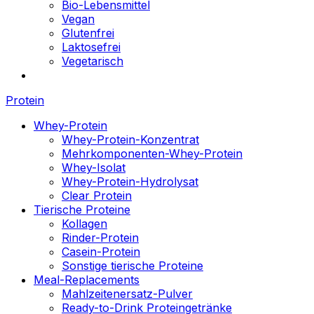
Bio-Lebensmittel
Vegan
Glutenfrei
Laktosefrei
Vegetarisch
Protein
Whey-Protein
Whey-Protein-Konzentrat
Mehrkomponenten-Whey-Protein
Whey-Isolat
Whey-Protein-Hydrolysat
Clear Protein
Tierische Proteine
Kollagen
Rinder-Protein
Casein-Protein
Sonstige tierische Proteine
Meal-Replacements
Mahlzeitenersatz-Pulver
Ready-to-Drink Proteingetränke