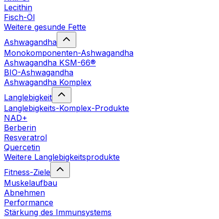
Lecithin
Fisch-Öl
Weitere gesunde Fette
Ashwagandha
Monokomponenten-Ashwagandha
Ashwagandha KSM-66®
BIO-Ashwagandha
Ashwagandha Komplex
Langlebigkeit
Langlebigkeits-Komplex-Produkte
NAD+
Berberin
Resveratrol
Quercetin
Weitere Langlebigkeitsprodukte
Fitness-Ziele
Muskelaufbau
Abnehmen
Performance
Stärkung des Immunsystems