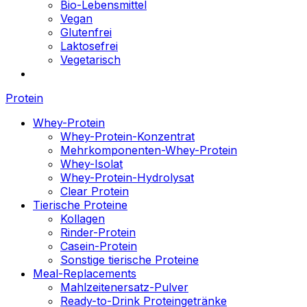
Bio-Lebensmittel
Vegan
Glutenfrei
Laktosefrei
Vegetarisch
Protein
Whey-Protein
Whey-Protein-Konzentrat
Mehrkomponenten-Whey-Protein
Whey-Isolat
Whey-Protein-Hydrolysat
Clear Protein
Tierische Proteine
Kollagen
Rinder-Protein
Casein-Protein
Sonstige tierische Proteine
Meal-Replacements
Mahlzeitenersatz-Pulver
Ready-to-Drink Proteingetränke