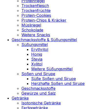
Proteinriegel
Trockenfleisch
Trockenfrüchte
Protein-Cookies
Protein-Chips & Kräcker
Müsliriegel
Schokolade
Weitere Snacks
Geschmacksstoffe & Süßungsmittel
Süßungsmittel
Erythritol
Honig
Stevia
Xylitol
Weitere Süßungsmittel
Soßen und Sirupe
Süße Soßen und Sirupe
Herzhafte Soßen und Sirupe
Geschmacksstoffe
Gewürze und Salz
Getränke
Isotonische Getränke
Fertiggetränke