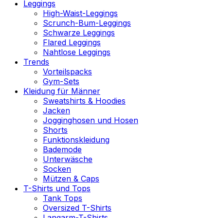
Leggings
High-Waist-Leggings
Scrunch-Bum-Leggings
Schwarze Leggings
Flared Leggings
Nahtlose Leggings
Trends
Vorteilspacks
Gym-Sets
Kleidung für Männer
Sweatshirts & Hoodies
Jacken
Jogginghosen und Hosen
Shorts
Funktionskleidung
Bademode
Unterwäsche
Socken
Mützen & Caps
T-Shirts und Tops
Tank Tops
Oversized T-Shirts
Langarm-T-Shirts