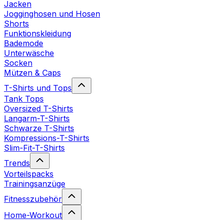
Jacken
Jogginghosen und Hosen
Shorts
Funktionskleidung
Bademode
Unterwäsche
Socken
Mützen & Caps
T-Shirts und Tops
Tank Tops
Oversized T-Shirts
Langarm-T-Shirts
Schwarze T-Shirts
Kompressions-T-Shirts
Slim-Fit-T-Shirts
Trends
Vorteilspacks
Trainingsanzüge
Fitnesszubehör
Home-Workout