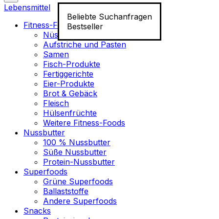
Lebensmittel
Beliebte Suchanfragen
Fitness-Food
Bestseller
Nüsse
Aufstriche und Pasten
Samen
Fisch-Produkte
Fertiggerichte
Eier-Produkte
Brot & Gebäck
Fleisch
Hülsenfrüchte
Weitere Fitness-Foods
Nussbutter
100 % Nussbutter
Süße Nussbutter
Protein-Nussbutter
Superfoods
Grüne Superfoods
Ballaststoffe
Andere Superfoods
Snacks