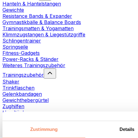
Hanteln & Hantelstangen
Gewichte
Resistance Bands & Expander
Gymnastikbälle & Balance Boards
Trainingsmatten & Yogamatten
Klimmzugstangen & Liegestützgriffe
Schlingentrainer
Springseile
Fitness-Gadgets
Power-Racks & Ständer
Weiteres Trainingszubehör
Trainingszubehör
Shaker
Trinkflaschen
Gelenkbandagen
Gewichthebergürtel
Zughilfen
Handtücher
Fitnesshandschuhe
Weiteres Trainingszubehör
Zustimmung
Details
Rehabilitationshilfen