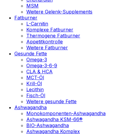
MSM
Weitere Gelenk-Supplements
Fatburner
L-Carnitin
Komplexe Fatburner
Thermogene Fatburner
Appetitkontrolle
Weitere Fatburner
Gesunde Fette
Omega-3
Omega-3-6-9
CLA & HCA
MCT-Öl
Krill-Öl
Lecithin
Fisch-Öl
Weitere gesunde Fette
Ashwagandha
Monokomponenten-Ashwagandha
Ashwagandha KSM-66®
BIO-Ashwagandha
Ashwagandha Komplex