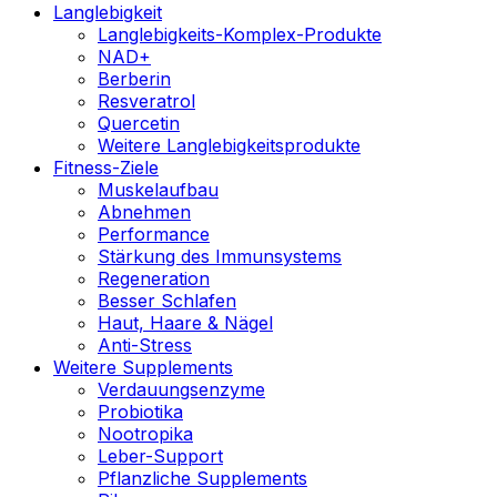
Langlebigkeit
Langlebigkeits-Komplex-Produkte
NAD+
Berberin
Resveratrol
Quercetin
Weitere Langlebigkeitsprodukte
Fitness-Ziele
Muskelaufbau
Abnehmen
Performance
Stärkung des Immunsystems
Regeneration
Besser Schlafen
Haut, Haare & Nägel
Anti-Stress
Weitere Supplements
Verdauungsenzyme
Probiotika
Nootropika
Leber-Support
Pflanzliche Supplements