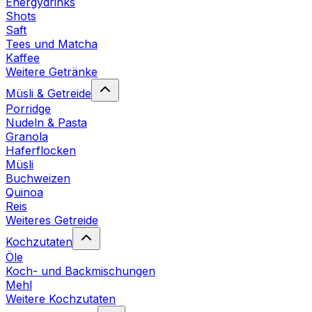
Energydrinks
Shots
Saft
Tees und Matcha
Kaffee
Weitere Getränke
Müsli & Getreide
Porridge
Nudeln & Pasta
Granola
Haferflocken
Müsli
Buchweizen
Quinoa
Reis
Weiteres Getreide
Kochzutaten
Öle
Koch- und Backmischungen
Mehl
Weitere Kochzutaten