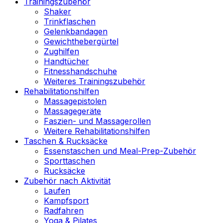
Trainingszubehör
Shaker
Trinkflaschen
Gelenkbandagen
Gewichthebergürtel
Zughilfen
Handtücher
Fitnesshandschuhe
Weiteres Trainingszubehör
Rehabilitationshilfen
Massagepistolen
Massagegeräte
Faszien- und Massagerollen
Weitere Rehabilitationshilfen
Taschen & Rucksäcke
Essenstaschen und Meal-Prep-Zubehör
Sporttaschen
Rucksäcke
Zubehör nach Aktivität
Laufen
Kampfsport
Radfahren
Yoga & Pilates