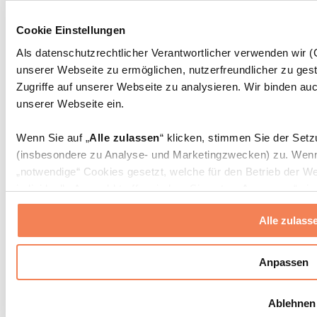
Massagepistolen
Massagegeräte
Cookie Einstellungen
Faszien- und Massagerollen
Weitere Rehabilitationshilfen
Als datenschutzrechtlicher Verantwortlicher verwenden wir
unserer Webseite zu ermöglichen, nutzerfreundlicher zu gest
Taschen & Rucksäcke
Essenstaschen und Meal-Prep-Zubehör
Zugriffe auf unserer Webseite zu analysieren. Wir binden auc
Sporttaschen
unserer Webseite ein.
Rucksäcke
Zubehör nach Aktivität
Wenn Sie auf „
Alle zulassen
“ klicken, stimmen Sie der Set
Laufen
(insbesondere zu Analyse- und Marketingzwecken) zu. Wenn 
Kampfsport
„notwendige“ Cookies gesetzt, welche für den Betrieb der We
Radfahren
individuelle Auswahl treffen, indem Sie unter „
Anpassen
“ ei
Yoga & Pilates
erlauben
“ klicken.
Kältetherapie
Alle zulass
Schwimmen
Wandern
Weitere Informationen über die Verarbeitung Ihrer Daten find
Cookies“ sowie in unserer
Datenschutzerklärung
.
Biohacking
Anpassen
Rotlichttherapie
Wasserfilter und Kannen
Sie können Ihre Einwilligung jederzeit in den
Cookie-Einstel
Ablehnen
widerrufen.
Mehr Info
Nachhaltiger Haushalt