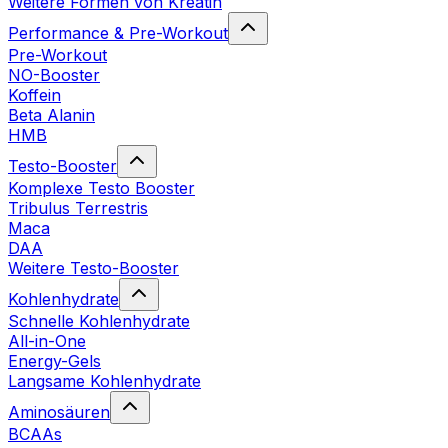
Weitere Formen von Kreatin
Performance & Pre-Workout
Pre-Workout
NO-Booster
Koffein
Beta Alanin
HMB
Testo-Booster
Komplexe Testo Booster
Tribulus Terrestris
Maca
DAA
Weitere Testo-Booster
Kohlenhydrate
Schnelle Kohlenhydrate
All-in-One
Energy-Gels
Langsame Kohlenhydrate
Aminosäuren
BCAAs