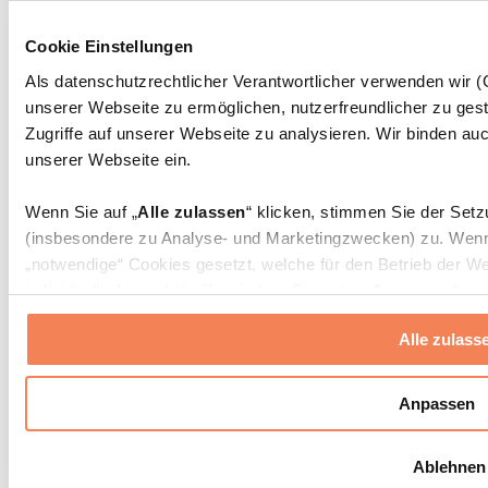
Massagepistolen
Massagegeräte
Cookie Einstellungen
Faszien- und Massagerollen
Weitere Rehabilitationshilfen
Als datenschutzrechtlicher Verantwortlicher verwenden wir
unserer Webseite zu ermöglichen, nutzerfreundlicher zu gest
Taschen & Rucksäcke
Essenstaschen und Meal-Prep-Zubehör
Zugriffe auf unserer Webseite zu analysieren. Wir binden auc
Sporttaschen
unserer Webseite ein.
Rucksäcke
Zubehör nach Aktivität
Wenn Sie auf „
Alle zulassen
“ klicken, stimmen Sie der Set
Laufen
(insbesondere zu Analyse- und Marketingzwecken) zu. Wenn 
Kampfsport
„notwendige“ Cookies gesetzt, welche für den Betrieb der We
Radfahren
individuelle Auswahl treffen, indem Sie unter „
Anpassen
“ ei
Yoga & Pilates
erlauben
“ klicken.
Kältetherapie
Alle zulass
Schwimmen
Wandern
Weitere Informationen über die Verarbeitung Ihrer Daten find
Cookies“ sowie in unserer
Datenschutzerklärung
.
Biohacking
Anpassen
Rotlichttherapie
Wasserfilter und Kannen
Sie können Ihre Einwilligung jederzeit in den
Cookie-Einstel
Ablehnen
widerrufen.
Mehr Info
Nachhaltiger Haushalt