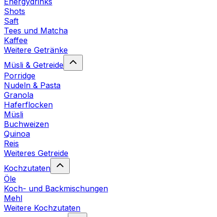
Energydrinks
Shots
Saft
Tees und Matcha
Kaffee
Weitere Getränke
Müsli & Getreide
Porridge
Nudeln & Pasta
Granola
Haferflocken
Müsli
Buchweizen
Quinoa
Reis
Weiteres Getreide
Kochzutaten
Öle
Koch- und Backmischungen
Mehl
Weitere Kochzutaten