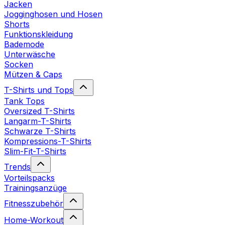
Jacken
Jogginghosen und Hosen
Shorts
Funktionskleidung
Bademode
Unterwäsche
Socken
Mützen & Caps
T-Shirts und Tops
Tank Tops
Oversized T-Shirts
Langarm-T-Shirts
Schwarze T-Shirts
Kompressions-T-Shirts
Slim-Fit-T-Shirts
Trends
Vorteilspacks
Trainingsanzüge
Fitnesszubehör
Home-Workout