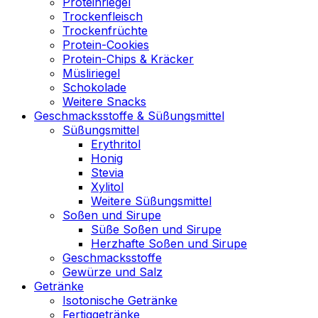
Proteinriegel
Trockenfleisch
Trockenfrüchte
Protein-Cookies
Protein-Chips & Kräcker
Müsliriegel
Schokolade
Weitere Snacks
Geschmacksstoffe & Süßungsmittel
Süßungsmittel
Erythritol
Honig
Stevia
Xylitol
Weitere Süßungsmittel
Soßen und Sirupe
Süße Soßen und Sirupe
Herzhafte Soßen und Sirupe
Geschmacksstoffe
Gewürze und Salz
Getränke
Isotonische Getränke
Fertiggetränke