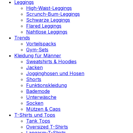
Leggings
High-Waist-Leggings
Scrunch-Bum-Leggings
Schwarze Leggings
Flared Leggings
Nahtlose Leggings
Trends
Vorteilspacks
Gym-Sets
Kleidung für Männer
Sweatshirts & Hoodies
Jacken
Jogginghosen und Hosen
Shorts
Funktionskleidung
Bademode
Unterwäsche
Socken
Mützen & Caps
T-Shirts und Tops
Tank Tops
Oversized T-Shirts
Langarm-T-Shirts