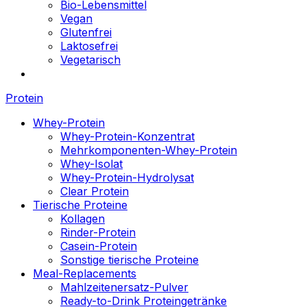
Bio-Lebensmittel
Vegan
Glutenfrei
Laktosefrei
Vegetarisch
Protein
Whey-Protein
Whey-Protein-Konzentrat
Mehrkomponenten-Whey-Protein
Whey-Isolat
Whey-Protein-Hydrolysat
Clear Protein
Tierische Proteine
Kollagen
Rinder-Protein
Casein-Protein
Sonstige tierische Proteine
Meal-Replacements
Mahlzeitenersatz-Pulver
Ready-to-Drink Proteingetränke