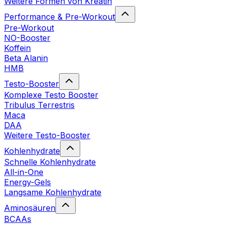
Weitere Formen von Kreatin
Performance & Pre-Workout
Pre-Workout
NO-Booster
Koffein
Beta Alanin
HMB
Testo-Booster
Komplexe Testo Booster
Tribulus Terrestris
Maca
DAA
Weitere Testo-Booster
Kohlenhydrate
Schnelle Kohlenhydrate
All-in-One
Energy-Gels
Langsame Kohlenhydrate
Aminosäuren
BCAAs