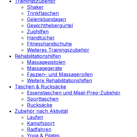
Trainingszubehör
Shaker
Trinkflaschen
Gelenkbandagen
Gewichthebergürtel
Zughilfen
Handtücher
Fitnesshandschuhe
Weiteres Trainingszubehör
Rehabilitationshilfen
Massagepistolen
Massagegeräte
Faszien- und Massagerollen
Weitere Rehabilitationshilfen
Taschen & Rucksäcke
Essenstaschen und Meal-Prep-Zubehör
Sporttaschen
Rucksäcke
Zubehör nach Aktivität
Laufen
Kampfsport
Radfahren
Yoga & Pilates