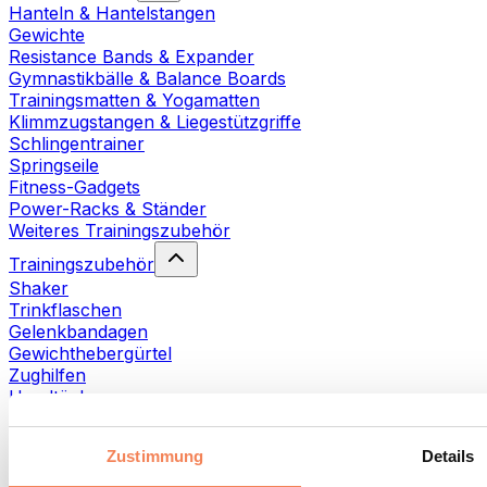
Hanteln & Hantelstangen
Gewichte
Resistance Bands & Expander
Gymnastikbälle & Balance Boards
Trainingsmatten & Yogamatten
Klimmzugstangen & Liegestützgriffe
Schlingentrainer
Springseile
Fitness-Gadgets
Power-Racks & Ständer
Weiteres Trainingszubehör
Trainingszubehör
Shaker
Trinkflaschen
Gelenkbandagen
Gewichthebergürtel
Zughilfen
Handtücher
Fitnesshandschuhe
Weiteres Trainingszubehör
Zustimmung
Details
Rehabilitationshilfen