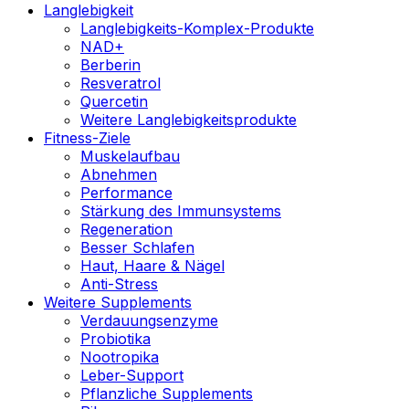
Langlebigkeit
Langlebigkeits-Komplex-Produkte
NAD+
Berberin
Resveratrol
Quercetin
Weitere Langlebigkeitsprodukte
Fitness-Ziele
Muskelaufbau
Abnehmen
Performance
Stärkung des Immunsystems
Regeneration
Besser Schlafen
Haut, Haare & Nägel
Anti-Stress
Weitere Supplements
Verdauungsenzyme
Probiotika
Nootropika
Leber-Support
Pflanzliche Supplements