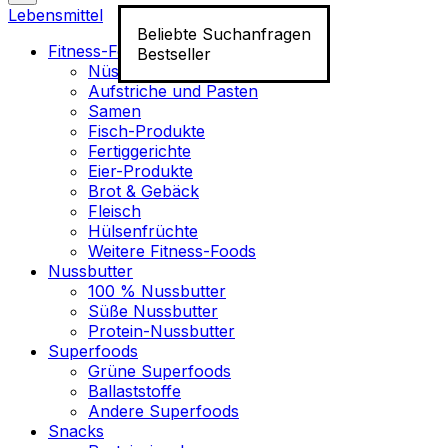
Lebensmittel
Beliebte Suchanfragen
Fitness-Food
Bestseller
Nüsse
Aufstriche und Pasten
Samen
Fisch-Produkte
Fertiggerichte
Eier-Produkte
Brot & Gebäck
Fleisch
Hülsenfrüchte
Weitere Fitness-Foods
Nussbutter
100 % Nussbutter
Süße Nussbutter
Protein-Nussbutter
Superfoods
Grüne Superfoods
Ballaststoffe
Andere Superfoods
Snacks