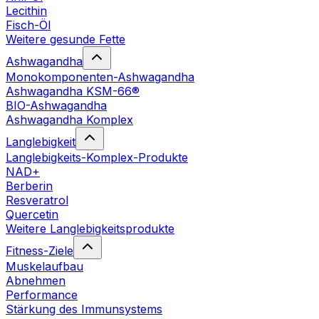
Lecithin
Fisch-Öl
Weitere gesunde Fette
Ashwagandha
Monokomponenten-Ashwagandha
Ashwagandha KSM-66®
BIO-Ashwagandha
Ashwagandha Komplex
Langlebigkeit
Langlebigkeits-Komplex-Produkte
NAD+
Berberin
Resveratrol
Quercetin
Weitere Langlebigkeitsprodukte
Fitness-Ziele
Muskelaufbau
Abnehmen
Performance
Stärkung des Immunsystems