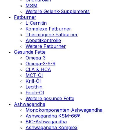
MSM
Weitere Gelenk-Supplements
Fatburner
L-Carnitin
Komplexe Fatburner
Thermogene Fatburner
Appetitkontrolle
Weitere Fatburner
Gesunde Fette
Omega-3
Omega-3-6-9
CLA & HCA
MCT-Öl
Krill-Öl
Lecithin
Fisch-Öl
Weitere gesunde Fette
Ashwagandha
Monokomponenten-Ashwagandha
Ashwagandha KSM-66®
BIO-Ashwagandha
Ashwagandha Komplex