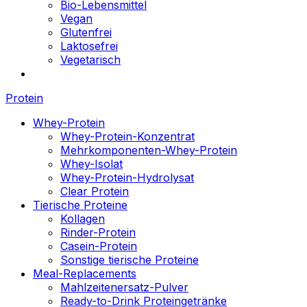
Bio-Lebensmittel
Vegan
Glutenfrei
Laktosefrei
Vegetarisch
Protein
Whey-Protein
Whey-Protein-Konzentrat
Mehrkomponenten-Whey-Protein
Whey-Isolat
Whey-Protein-Hydrolysat
Clear Protein
Tierische Proteine
Kollagen
Rinder-Protein
Casein-Protein
Sonstige tierische Proteine
Meal-Replacements
Mahlzeitenersatz-Pulver
Ready-to-Drink Proteingetränke