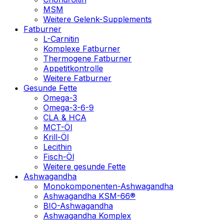
MSM
Weitere Gelenk-Supplements
Fatburner
L-Carnitin
Komplexe Fatburner
Thermogene Fatburner
Appetitkontrolle
Weitere Fatburner
Gesunde Fette
Omega-3
Omega-3-6-9
CLA & HCA
MCT-Öl
Krill-Öl
Lecithin
Fisch-Öl
Weitere gesunde Fette
Ashwagandha
Monokomponenten-Ashwagandha
Ashwagandha KSM-66®
BIO-Ashwagandha
Ashwagandha Komplex