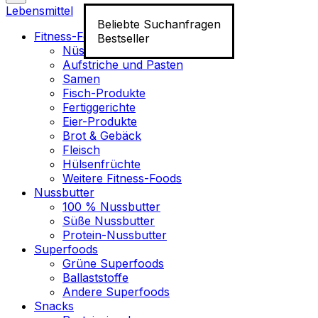
Lebensmittel
Beliebte Suchanfragen
Fitness-Food
Bestseller
Nüsse
Aufstriche und Pasten
Samen
Fisch-Produkte
Fertiggerichte
Eier-Produkte
Brot & Gebäck
Fleisch
Hülsenfrüchte
Weitere Fitness-Foods
Nussbutter
100 % Nussbutter
Süße Nussbutter
Protein-Nussbutter
Superfoods
Grüne Superfoods
Ballaststoffe
Andere Superfoods
Snacks