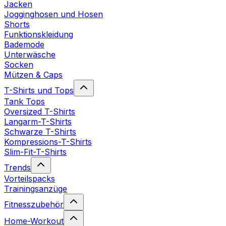
Jacken
Jogginghosen und Hosen
Shorts
Funktionskleidung
Bademode
Unterwäsche
Socken
Mützen & Caps
T-Shirts und Tops
Tank Tops
Oversized T-Shirts
Langarm-T-Shirts
Schwarze T-Shirts
Kompressions-T-Shirts
Slim-Fit-T-Shirts
Trends
Vorteilspacks
Trainingsanzüge
Fitnesszubehör
Home-Workout