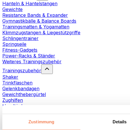
Hanteln & Hantelstangen
Gewichte
Resistance Bands & Expander
Gymnastikbälle & Balance Boards
Trainingsmatten & Yogamatten
Klimmzugstangen & Liegestützgriffe
Schlingentrainer
Springseile
Fitness-Gadgets
Power-Racks & Ständer
Weiteres Trainingszubehör
Trainingszubehör
Shaker
Trinkflaschen
Gelenkbandagen
Gewichthebergürtel
Zughilfen
Handtücher
Fitnesshandschuhe
Weiteres Trainingszubehör
Zustimmung
Details
Rehabilitationshilfen