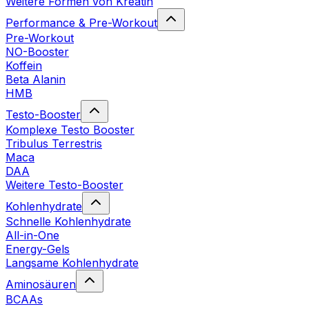
Weitere Formen von Kreatin
Performance & Pre-Workout
Pre-Workout
NO-Booster
Koffein
Beta Alanin
HMB
Testo-Booster
Komplexe Testo Booster
Tribulus Terrestris
Maca
DAA
Weitere Testo-Booster
Kohlenhydrate
Schnelle Kohlenhydrate
All-in-One
Energy-Gels
Langsame Kohlenhydrate
Aminosäuren
BCAAs