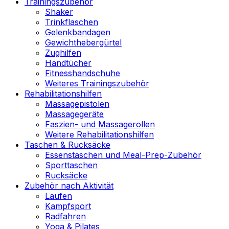
Trainingszubehör
Shaker
Trinkflaschen
Gelenkbandagen
Gewichthebergürtel
Zughilfen
Handtücher
Fitnesshandschuhe
Weiteres Trainingszubehör
Rehabilitationshilfen
Massagepistolen
Massagegeräte
Faszien- und Massagerollen
Weitere Rehabilitationshilfen
Taschen & Rucksäcke
Essenstaschen und Meal-Prep-Zubehör
Sporttaschen
Rucksäcke
Zubehör nach Aktivität
Laufen
Kampfsport
Radfahren
Yoga & Pilates