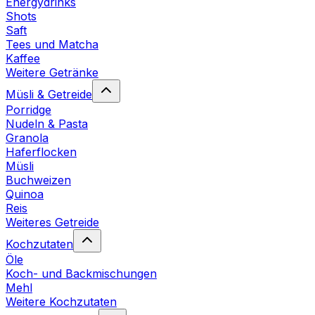
Energydrinks
Shots
Saft
Tees und Matcha
Kaffee
Weitere Getränke
Müsli & Getreide
Porridge
Nudeln & Pasta
Granola
Haferflocken
Müsli
Buchweizen
Quinoa
Reis
Weiteres Getreide
Kochzutaten
Öle
Koch- und Backmischungen
Mehl
Weitere Kochzutaten