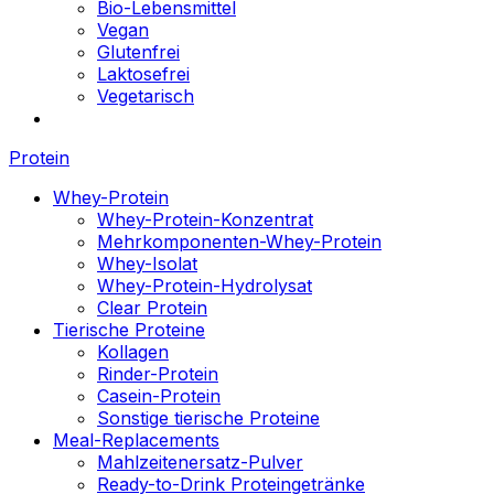
Bio-Lebensmittel
Vegan
Glutenfrei
Laktosefrei
Vegetarisch
Protein
Whey-Protein
Whey-Protein-Konzentrat
Mehrkomponenten-Whey-Protein
Whey-Isolat
Whey-Protein-Hydrolysat
Clear Protein
Tierische Proteine
Kollagen
Rinder-Protein
Casein-Protein
Sonstige tierische Proteine
Meal-Replacements
Mahlzeitenersatz-Pulver
Ready-to-Drink Proteingetränke