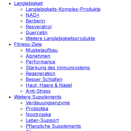
Langlebigkeit
Langlebigkeits-Komplex-Produkte
NAD+
Berberin
Resveratrol
Quercetin
Weitere Langlebigkeitsprodukte
Fitness-Ziele
Muskelaufbau
Abnehmen
Performance
Stärkung des Immunsystems
Regeneration
Besser Schlafen
Haut, Haare & Nägel
Anti-Stress
Weitere Supplements
Verdauungsenzyme
Probiotika
Nootropika
Leber-Support
Pflanzliche Supplements