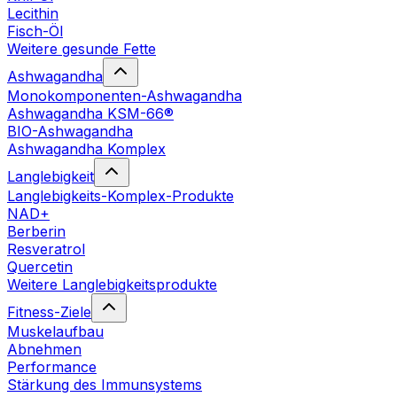
Lecithin
Fisch-Öl
Weitere gesunde Fette
Ashwagandha
Monokomponenten-Ashwagandha
Ashwagandha KSM-66®
BIO-Ashwagandha
Ashwagandha Komplex
Langlebigkeit
Langlebigkeits-Komplex-Produkte
NAD+
Berberin
Resveratrol
Quercetin
Weitere Langlebigkeitsprodukte
Fitness-Ziele
Muskelaufbau
Abnehmen
Performance
Stärkung des Immunsystems