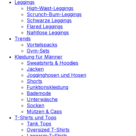
Leggings
High-Waist-Leggings
Scrunch-Bum-Leggings
Schwarze Leggings
Flared Leggings
Nahtlose Leggings
Trends
Vorteilspacks
Gym-Sets
Kleidung für Männer
Sweatshirts & Hoodies
Jacken
Jogginghosen und Hosen
Shorts
Funktionskleidung
Bademode
Unterwäsche
Socken
Mützen & Caps
T-Shirts und Tops
Tank Tops
Oversized T-Shirts
Langarm-T-Shirts