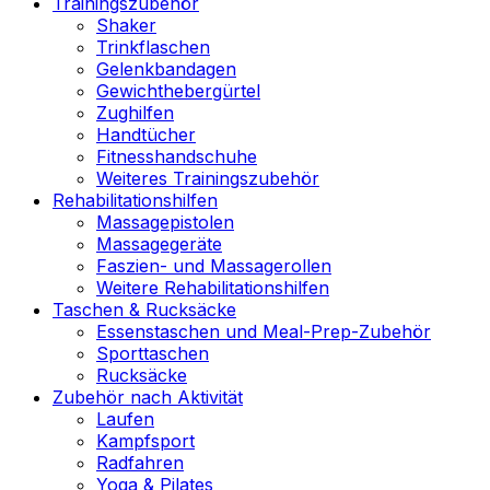
Trainingszubehör
Shaker
Trinkflaschen
Gelenkbandagen
Gewichthebergürtel
Zughilfen
Handtücher
Fitnesshandschuhe
Weiteres Trainingszubehör
Rehabilitationshilfen
Massagepistolen
Massagegeräte
Faszien- und Massagerollen
Weitere Rehabilitationshilfen
Taschen & Rucksäcke
Essenstaschen und Meal-Prep-Zubehör
Sporttaschen
Rucksäcke
Zubehör nach Aktivität
Laufen
Kampfsport
Radfahren
Yoga & Pilates