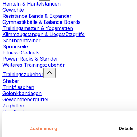
Hanteln & Hantelstangen
Gewichte
Resistance Bands & Expander
Gymnastikbälle & Balance Boards
Trainingsmatten & Yogamatten
Klimmzugstangen & Liegestützgriffe
Schlingentrainer
Springseile
Fitness-Gadgets
Power-Racks & Ständer
Weiteres Trainingszubehör
Trainingszubehör
Shaker
Trinkflaschen
Gelenkbandagen
Gewichthebergürtel
Zughilfen
Handtücher
Fitnesshandschuhe
Weiteres Trainingszubehör
Zustimmung
Details
Rehabilitationshilfen