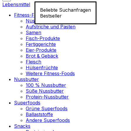
Lebensmittel
Beliebte Suchanfragen
Fitness-Food
Bestseller
Nüsse
Aufstriche und Pasten
Samen
Fisch-Produkte
Fertiggerichte
Eier-Produkte
Brot & Gebäck
Fleisch
Hülsenfrüchte
Weitere Fitness-Foods
Nussbutter
100 % Nussbutter
Süße Nussbutter
Protein-Nussbutter
Superfoods
Grüne Superfoods
Ballaststoffe
Andere Superfoods
Snacks