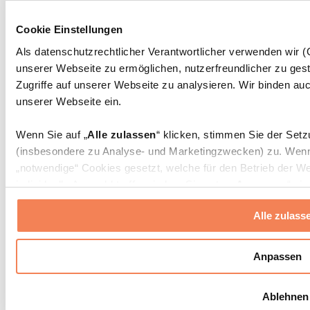
Massagepistolen
Massagegeräte
Cookie Einstellungen
Faszien- und Massagerollen
Weitere Rehabilitationshilfen
Als datenschutzrechtlicher Verantwortlicher verwenden wir
unserer Webseite zu ermöglichen, nutzerfreundlicher zu gest
Taschen & Rucksäcke
Essenstaschen und Meal-Prep-Zubehör
Zugriffe auf unserer Webseite zu analysieren. Wir binden auc
Sporttaschen
unserer Webseite ein.
Rucksäcke
Zubehör nach Aktivität
Wenn Sie auf „
Alle zulassen
“ klicken, stimmen Sie der Set
Laufen
(insbesondere zu Analyse- und Marketingzwecken) zu. Wenn 
Kampfsport
„notwendige“ Cookies gesetzt, welche für den Betrieb der We
Radfahren
individuelle Auswahl treffen, indem Sie unter „
Anpassen
“ ei
Yoga & Pilates
erlauben
“ klicken.
Kältetherapie
Alle zulass
Schwimmen
Wandern
Weitere Informationen über die Verarbeitung Ihrer Daten find
Cookies“ sowie in unserer
Datenschutzerklärung
.
Biohacking
Anpassen
Rotlichttherapie
Wasserfilter und Kannen
Sie können Ihre Einwilligung jederzeit in den
Cookie-Einstel
Ablehnen
widerrufen.
Mehr Info
Nachhaltiger Haushalt