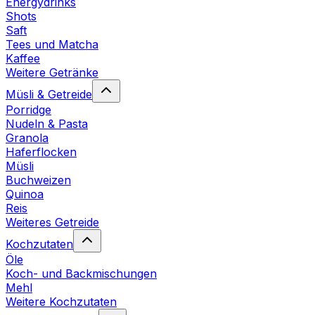
Energydrinks
Shots
Saft
Tees und Matcha
Kaffee
Weitere Getränke
Müsli & Getreide
Porridge
Nudeln & Pasta
Granola
Haferflocken
Müsli
Buchweizen
Quinoa
Reis
Weiteres Getreide
Kochzutaten
Öle
Koch- und Backmischungen
Mehl
Weitere Kochzutaten