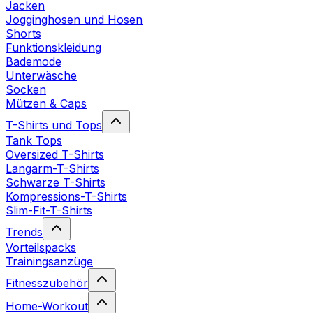
Jacken
Jogginghosen und Hosen
Shorts
Funktionskleidung
Bademode
Unterwäsche
Socken
Mützen & Caps
T-Shirts und Tops
Tank Tops
Oversized T-Shirts
Langarm-T-Shirts
Schwarze T-Shirts
Kompressions-T-Shirts
Slim-Fit-T-Shirts
Trends
Vorteilspacks
Trainingsanzüge
Fitnesszubehör
Home-Workout