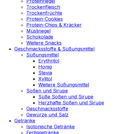
Proteinriegel
Trockenfleisch
Trockenfrüchte
Protein-Cookies
Protein-Chips & Kräcker
Müsliriegel
Schokolade
Weitere Snacks
Geschmacksstoffe & Süßungsmittel
Süßungsmittel
Erythritol
Honig
Stevia
Xylitol
Weitere Süßungsmittel
Soßen und Sirupe
Süße Soßen und Sirupe
Herzhafte Soßen und Sirupe
Geschmacksstoffe
Gewürze und Salz
Getränke
Isotonische Getränke
Fertiggetränke