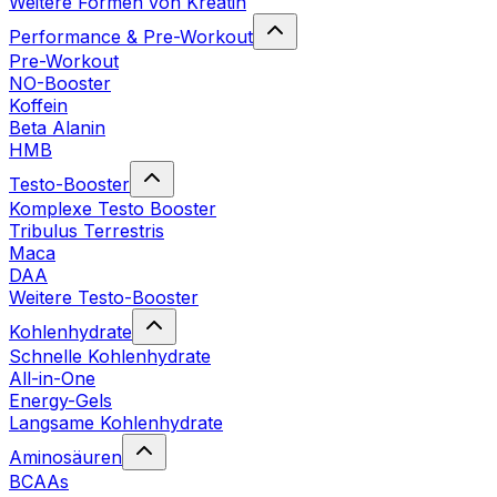
Weitere Formen von Kreatin
Performance & Pre-Workout
Pre-Workout
NO-Booster
Koffein
Beta Alanin
HMB
Testo-Booster
Komplexe Testo Booster
Tribulus Terrestris
Maca
DAA
Weitere Testo-Booster
Kohlenhydrate
Schnelle Kohlenhydrate
All-in-One
Energy-Gels
Langsame Kohlenhydrate
Aminosäuren
BCAAs