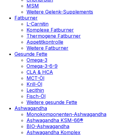
MSM
Weitere Gelenk-Supplements
Fatburner
L-Carnitin
Komplexe Fatburner
Thermogene Fatburner
Appetitkontrolle
Weitere Fatburner
Gesunde Fette
Omega-3
Omega-3-6-9
CLA & HCA
MCT-Öl
Krill-Öl
Lecithin
Fisch-Öl
Weitere gesunde Fette
Ashwagandha
Monokomponenten-Ashwagandha
Ashwagandha KSM-66®
BIO-Ashwagandha
Ashwagandha Komplex