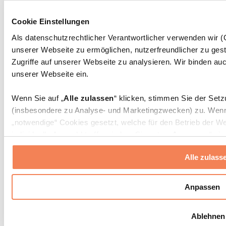
Massagepistolen
Massagegeräte
Cookie Einstellungen
Faszien- und Massagerollen
Weitere Rehabilitationshilfen
Als datenschutzrechtlicher Verantwortlicher verwenden wir
unserer Webseite zu ermöglichen, nutzerfreundlicher zu gest
Taschen & Rucksäcke
Essenstaschen und Meal-Prep-Zubehör
Zugriffe auf unserer Webseite zu analysieren. Wir binden auc
Sporttaschen
unserer Webseite ein.
Rucksäcke
Zubehör nach Aktivität
Wenn Sie auf „
Alle zulassen
“ klicken, stimmen Sie der Set
Laufen
(insbesondere zu Analyse- und Marketingzwecken) zu. Wenn 
Kampfsport
„notwendige“ Cookies gesetzt, welche für den Betrieb der We
Radfahren
individuelle Auswahl treffen, indem Sie unter „
Anpassen
“ ei
Yoga & Pilates
erlauben
“ klicken.
Kältetherapie
Alle zulass
Schwimmen
Wandern
Weitere Informationen über die Verarbeitung Ihrer Daten find
Cookies“ sowie in unserer
Datenschutzerklärung
.
Biohacking
Anpassen
Rotlichttherapie
Wasserfilter und Kannen
Sie können Ihre Einwilligung jederzeit in den
Cookie-Einstel
Ablehnen
widerrufen.
Mehr Info
Nachhaltiger Haushalt