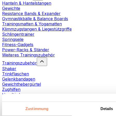
Hanteln & Hantelstangen
Gewichte
Resistance Bands & Expander
Gymnastikbälle & Balance Boards
Trainingsmatten & Yogamatten
Klimmzugstangen & Liegestützgriffe
Schlingentrainer
Springseile
Fitness-Gadgets
Power-Racks & Ständer
Weiteres Trainingszubehör
Trainingszubehör
Shaker
Trinkflaschen
Gelenkbandagen
Gewichthebergürtel
Zughilfen
Handtücher
Fitnesshandschuhe
Weiteres Trainingszubehör
Zustimmung
Details
Rehabilitationshilfen