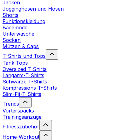
Jacken
Jogginghosen und Hosen
Shorts
Funktionskleidung
Bademode
Unterwäsche
Socken
Mützen & Caps
T-Shirts und Tops
Tank Tops
Oversized T-Shirts
Langarm-T-Shirts
Schwarze T-Shirts
Kompressions-T-Shirts
Slim-Fit-T-Shirts
Trends
Vorteilspacks
Trainingsanzüge
Fitnesszubehör
Home-Workout