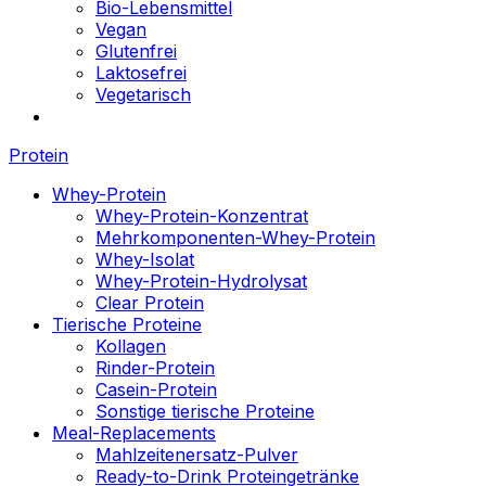
Bio-Lebensmittel
Vegan
Glutenfrei
Laktosefrei
Vegetarisch
Protein
Whey-Protein
Whey-Protein-Konzentrat
Mehrkomponenten-Whey-Protein
Whey-Isolat
Whey-Protein-Hydrolysat
Clear Protein
Tierische Proteine
Kollagen
Rinder-Protein
Casein-Protein
Sonstige tierische Proteine
Meal-Replacements
Mahlzeitenersatz-Pulver
Ready-to-Drink Proteingetränke