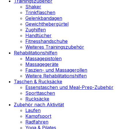
Trainingszubehör
Shaker
Trinkflaschen
Gelenkbandagen
Gewichthebergürtel
Zughilfen
Handtücher
Fitnesshandschuhe
Weiteres Trainingszubehör
Rehabilitationshilfen
Massagepistolen
Massagegeräte
Faszien- und Massagerollen
Weitere Rehabilitationshilfen
Taschen & Rucksäcke
Essenstaschen und Meal-Prep-Zubehör
Sporttaschen
Rucksäcke
Zubehör nach Aktivität
Laufen
Kampfsport
Radfahren
Yoga & Pilates