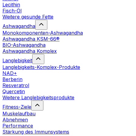
Lecithin
Fisch-Öl
Weitere gesunde Fette
Ashwagandha
Monokomponenten-Ashwagandha
Ashwagandha KSM-66®
BIO-Ashwagandha
Ashwagandha Komplex
Langlebigkeit
Langlebigkeits-Komplex-Produkte
NAD+
Berberin
Resveratrol
Quercetin
Weitere Langlebigkeitsprodukte
Fitness-Ziele
Muskelaufbau
Abnehmen
Performance
Stärkung des Immunsystems