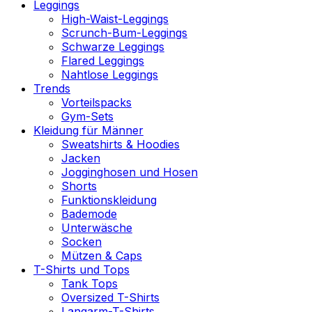
Leggings
High-Waist-Leggings
Scrunch-Bum-Leggings
Schwarze Leggings
Flared Leggings
Nahtlose Leggings
Trends
Vorteilspacks
Gym-Sets
Kleidung für Männer
Sweatshirts & Hoodies
Jacken
Jogginghosen und Hosen
Shorts
Funktionskleidung
Bademode
Unterwäsche
Socken
Mützen & Caps
T-Shirts und Tops
Tank Tops
Oversized T-Shirts
Langarm-T-Shirts