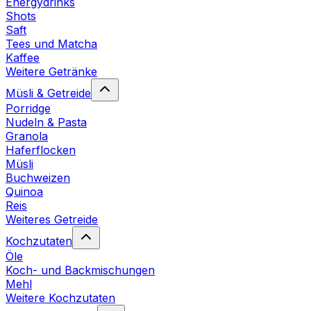
Energydrinks
Shots
Saft
Tees und Matcha
Kaffee
Weitere Getränke
Müsli & Getreide
Porridge
Nudeln & Pasta
Granola
Haferflocken
Müsli
Buchweizen
Quinoa
Reis
Weiteres Getreide
Kochzutaten
Öle
Koch- und Backmischungen
Mehl
Weitere Kochzutaten