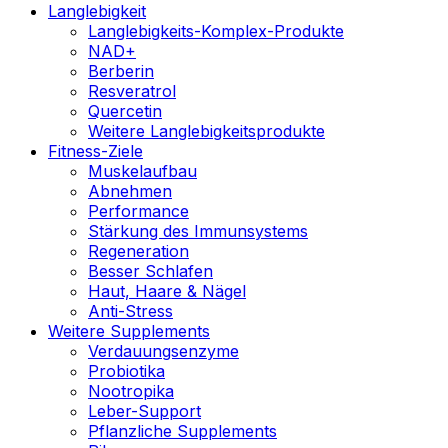
Langlebigkeit
Langlebigkeits-Komplex-Produkte
NAD+
Berberin
Resveratrol
Quercetin
Weitere Langlebigkeitsprodukte
Fitness-Ziele
Muskelaufbau
Abnehmen
Performance
Stärkung des Immunsystems
Regeneration
Besser Schlafen
Haut, Haare & Nägel
Anti-Stress
Weitere Supplements
Verdauungsenzyme
Probiotika
Nootropika
Leber-Support
Pflanzliche Supplements