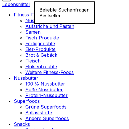
Lebensmittel
Beliebte Suchanfragen
Fitness-Food
Bestseller
Nüsse
Aufstriche und Pasten
Samen
Fisch-Produkte
Fertiggerichte
Eier-Produkte
Brot & Gebäck
Fleisch
Hülsenfrüchte
Weitere Fitness-Foods
Nussbutter
100 % Nussbutter
Süße Nussbutter
Protein-Nussbutter
Superfoods
Grüne Superfoods
Ballaststoffe
Andere Superfoods
Snacks