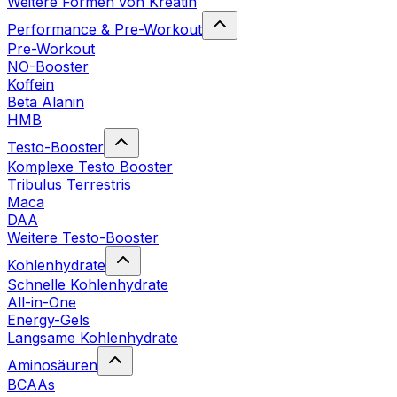
Weitere Formen von Kreatin
Performance & Pre-Workout
Pre-Workout
NO-Booster
Koffein
Beta Alanin
HMB
Testo-Booster
Komplexe Testo Booster
Tribulus Terrestris
Maca
DAA
Weitere Testo-Booster
Kohlenhydrate
Schnelle Kohlenhydrate
All-in-One
Energy-Gels
Langsame Kohlenhydrate
Aminosäuren
BCAAs