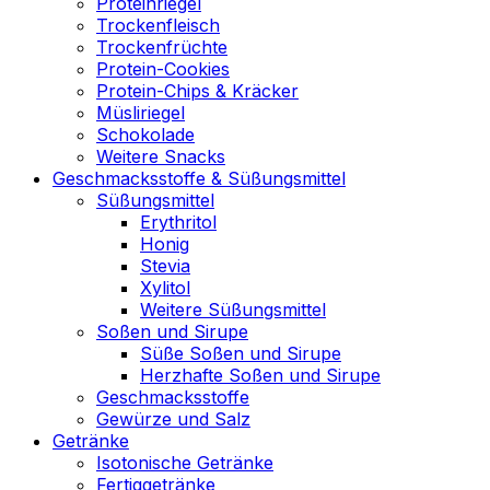
Proteinriegel
Trockenfleisch
Trockenfrüchte
Protein-Cookies
Protein-Chips & Kräcker
Müsliriegel
Schokolade
Weitere Snacks
Geschmacksstoffe & Süßungsmittel
Süßungsmittel
Erythritol
Honig
Stevia
Xylitol
Weitere Süßungsmittel
Soßen und Sirupe
Süße Soßen und Sirupe
Herzhafte Soßen und Sirupe
Geschmacksstoffe
Gewürze und Salz
Getränke
Isotonische Getränke
Fertiggetränke