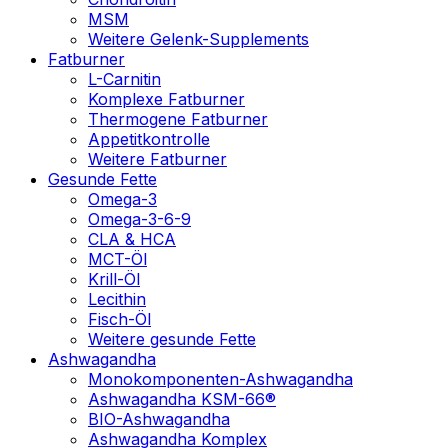
MSM
Weitere Gelenk-Supplements
Fatburner
L-Carnitin
Komplexe Fatburner
Thermogene Fatburner
Appetitkontrolle
Weitere Fatburner
Gesunde Fette
Omega-3
Omega-3-6-9
CLA & HCA
MCT-Öl
Krill-Öl
Lecithin
Fisch-Öl
Weitere gesunde Fette
Ashwagandha
Monokomponenten-Ashwagandha
Ashwagandha KSM-66®
BIO-Ashwagandha
Ashwagandha Komplex