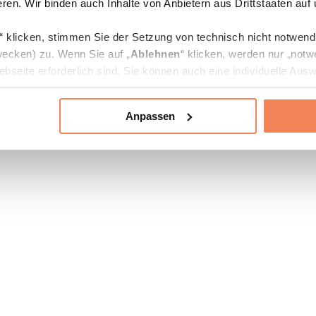
ren. Wir binden auch Inhalte von Anbietern aus Drittstaaten auf
“ klicken, stimmen Sie der Setzung von technisch nicht notwen
ecken) zu. Wenn Sie auf „
Ablehnen
“ klicken, werden nur „notw
bseite erforderlich sind. Sie können auch eine individuelle Ausw
rien an- oder abwählen und „
Auswahl erlauben
“ klicken.
Anpassen
ie Verarbeitung Ihrer Daten finden Sie in den Unterpunkten „Deta
zerklärung
.
jederzeit in den
Cookie-Einstellungen
auf unserer Webseite änd