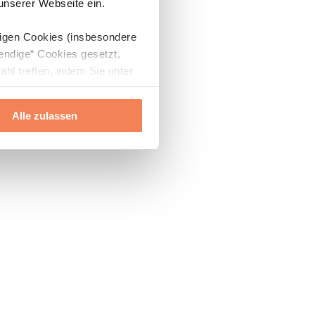
 unserer Webseite ein.
digen Cookies (insbesondere
endige“ Cookies gesetzt,
ahl treffen, indem Sie unter
Alle zulassen
ils“ und „Über Cookies“
ern oder widerrufen.
Mehr