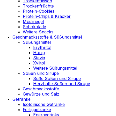
Trockenfleisch
Trockenfrüchte
Protein-Cookies
Protein-Chips & Kräcker
Müsliriegel
Schokolade
Weitere Snacks
Geschmacksstoffe & Süßungsmittel
Süßungsmittel
Erythritol
Honig
Stevia
Xylitol
Weitere Süßungsmittel
Soßen und Sirupe
Süße Soßen und Sirupe
Herzhafte Soßen und Sirupe
Geschmacksstoffe
Gewürze und Salz
Getränke
Isotonische Getränke
Fertiggetränke
Energydrinks