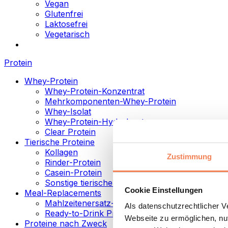
Vegan
Glutenfrei
Laktosefrei
Vegetarisch
Protein
Whey-Protein
Whey-Protein-Konzentrat
Mehrkomponenten-Whey-Protein
Whey-Isolat
Whey-Protein-Hydrolysat
Clear Protein
Tierische Proteine
Kollagen
Zustimmung
Rinder-Protein
Casein-Protein
Sonstige tierische Proteine
Cookie Einstellungen
Meal-Replacements
Mahlzeitenersatz-Pulver
Als datenschutzrechtlicher 
Ready-to-Drink Proteingetränke
Webseite zu ermöglichen, nut
Proteine nach Zweck