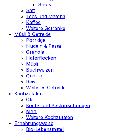
Shots
Saft
Tees und Matcha
Kaffee
Weitere Getränke
Müsli & Getreide
Porridge
Nudeln & Pasta
Granola
Haferflocken
Müsli
Buchweizen
Quinoa
Reis
Weiteres Getreide
Kochzutaten
Öle
Koch- und Backmischungen
Mehl
Weitere Kochzutaten
Ernährungsweise
Bio-Lebensmittel