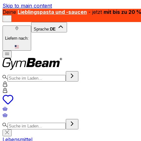
Skip to main content
Deine
Lieblingspasta und -saucen
- jetzt
mit bis zu 20 
Sprache:
DE
Liefern nach:
Lebensmittel