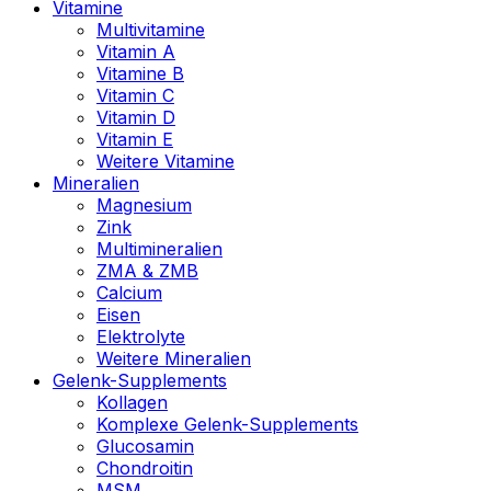
Vitamine
Multivitamine
Vitamin A
Vitamine B
Vitamin C
Vitamin D
Vitamin E
Weitere Vitamine
Mineralien
Magnesium
Zink
Multimineralien
ZMA & ZMB
Calcium
Eisen
Elektrolyte
Weitere Mineralien
Gelenk-Supplements
Kollagen
Komplexe Gelenk-Supplements
Glucosamin
Chondroitin
MSM