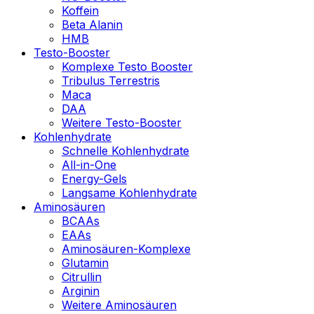
Koffein
Beta Alanin
HMB
Testo-Booster
Komplexe Testo Booster
Tribulus Terrestris
Maca
DAA
Weitere Testo-Booster
Kohlenhydrate
Schnelle Kohlenhydrate
All-in-One
Energy-Gels
Langsame Kohlenhydrate
Aminosäuren
BCAAs
EAAs
Aminosäuren-Komplexe
Glutamin
Citrullin
Arginin
Weitere Aminosäuren