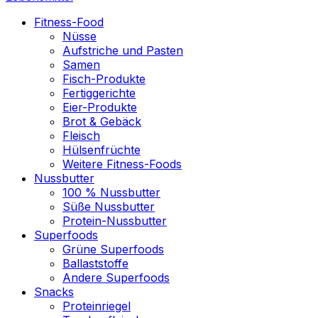
Fitness-Food
Nüsse
Aufstriche und Pasten
Samen
Fisch-Produkte
Fertiggerichte
Eier-Produkte
Brot & Gebäck
Fleisch
Hülsenfrüchte
Weitere Fitness-Foods
Nussbutter
100 % Nussbutter
Süße Nussbutter
Protein-Nussbutter
Superfoods
Grüne Superfoods
Ballaststoffe
Andere Superfoods
Snacks
Proteinriegel