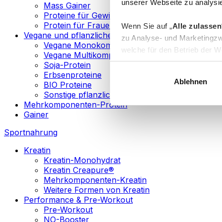
unserer Webseite zu analysie
Mass Gainer
Proteine für Gewichtsverlust
Protein für Frauen
Wenn Sie auf „
Alle zulassen
Vegane und pflanzliche Proteine
zu Analyse- und Marketingzw
Vegane Monokomponenten-Proteine
welche für den Betrieb der We
Vegane Multikomponenten-Proteine
„
Anpassen
“ einzelne Katego
Soja-Protein
Erbsenproteine
Ablehnen
BIO Proteine
Weitere Informationen über d
Sonstige pflanzliche Proteine
sowie in unserer
Datenschut
Mehrkomponenten-Protein
Gainer
Sie können Ihre Einwilligung 
Sportnahrung
Info
Kreatin
Kreatin-Monohydrat
Kreatin Creapure®
Mehrkomponenten-Kreatin
Weitere Formen von Kreatin
Performance & Pre-Workout
Pre-Workout
NO-Booster