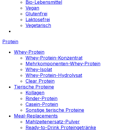
Bio-Lebensmittel
Vegan
Glutenfrei
Laktosefrei
Vegetarisch
Protein
Whey-Protein
Whey-Protein-Konzentrat
Mehrkomponenten-Whey-Protein
Whey-Isolat
Whey-Protein-Hydrolysat
Clear Protein
Tierische Proteine
Kollagen
Rinder-Protein
Casein-Protein
Sonstige tierische Proteine
Meal-Replacements
Mahlzeitenersatz-Pulver
Ready-to-Drink Proteingetränke