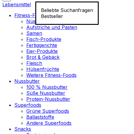
Lebensmittel
Beliebte Suchanfragen
Fitness-Food
Bestseller
Nüsse
Aufstriche und Pasten
Samen
Fisch-Produkte
Fertiggerichte
Eier-Produkte
Brot & Gebäck
Fleisch
Hülsenfrüchte
Weitere Fitness-Foods
Nussbutter
100 % Nussbutter
Süße Nussbutter
Protein-Nussbutter
Superfoods
Grüne Superfoods
Ballaststoffe
Andere Superfoods
Snacks