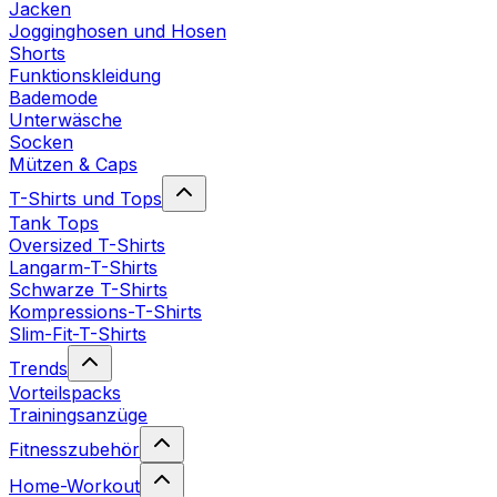
Jacken
Jogginghosen und Hosen
Shorts
Funktionskleidung
Bademode
Unterwäsche
Socken
Mützen & Caps
T-Shirts und Tops
Tank Tops
Oversized T-Shirts
Langarm-T-Shirts
Schwarze T-Shirts
Kompressions-T-Shirts
Slim-Fit-T-Shirts
Trends
Vorteilspacks
Trainingsanzüge
Fitnesszubehör
Home-Workout