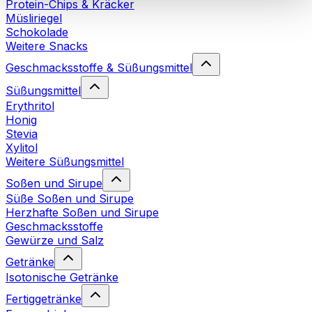
Protein-Chips & Kräcker
Cookies“ sowie in unserer
Datenschutzerklärung
.
Müsliriegel
Schokolade
Weitere Snacks
Sie können Ihre Einwilligung jederzeit in den
Cookie-
Einstellungen
auf unserer Webseite ändern oder
Geschmacksstoffe & Süßungsmittel
widerrufen.
Mehr Info
Süßungsmittel
Erythritol
Honig
Stevia
Xylitol
Weitere Süßungsmittel
Soßen und Sirupe
Süße Soßen und Sirupe
Herzhafte Soßen und Sirupe
Geschmacksstoffe
Gewürze und Salz
Getränke
Isotonische Getränke
Fertiggetränke