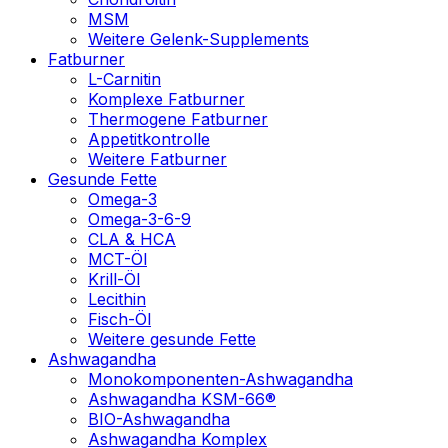
MSM
Weitere Gelenk-Supplements
Fatburner
L-Carnitin
Komplexe Fatburner
Thermogene Fatburner
Appetitkontrolle
Weitere Fatburner
Gesunde Fette
Omega-3
Omega-3-6-9
CLA & HCA
MCT-Öl
Krill-Öl
Lecithin
Fisch-Öl
Weitere gesunde Fette
Ashwagandha
Monokomponenten-Ashwagandha
Ashwagandha KSM-66®
BIO-Ashwagandha
Ashwagandha Komplex