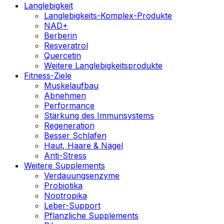
Langlebigkeit
Langlebigkeits-Komplex-Produkte
NAD+
Berberin
Resveratrol
Quercetin
Weitere Langlebigkeitsprodukte
Fitness-Ziele
Muskelaufbau
Abnehmen
Performance
Stärkung des Immunsystems
Regeneration
Besser Schlafen
Haut, Haare & Nägel
Anti-Stress
Weitere Supplements
Verdauungsenzyme
Probiotika
Nootropika
Leber-Support
Pflanzliche Supplements