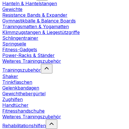
Hanteln & Hantelstangen
Gewichte
Resistance Bands & Expander
Gymnastikbälle & Balance Boards
Trainingsmatten & Yogamatten
Klimmzugstangen & Liegestützgriffe
Schlingentrainer
Springseile
Fitness-Gadgets
Power-Racks & Ständer
Weiteres Trainingszubehör
Trainingszubehör
Shaker
Trinkflaschen
Gelenkbandagen
Gewichthebergürtel
Zughilfen
Handtücher
Fitnesshandschuhe
Weiteres Trainingszubehör
Rehabilitationshilfen