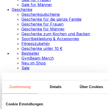
Sale für Männer
Geschenke
Geschenkgutscheine
Geschenke für die ganze Familie
Geschenke für Frauen
Geschenke für Männer
Geschenke zum Kochen und Backen
Sportbekleidung & Accessories
Fitnesszubehör
Geschenke unter 10 €
Bestseller
GymBeam Merch
Neu im Shop
Sale
Kategorien
Lebensmittel
Zustimmung
Details
Über Cookies
Fitness-Food
Nüsse
Aufstriche und Pasten
Cookie Einstellungen
Samen