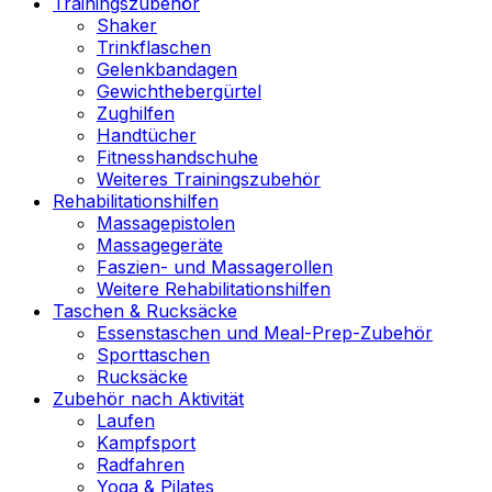
Trainingszubehör
Shaker
Trinkflaschen
Gelenkbandagen
Gewichthebergürtel
Zughilfen
Handtücher
Fitnesshandschuhe
Weiteres Trainingszubehör
Rehabilitationshilfen
Massagepistolen
Massagegeräte
Faszien- und Massagerollen
Weitere Rehabilitationshilfen
Taschen & Rucksäcke
Essenstaschen und Meal-Prep-Zubehör
Sporttaschen
Rucksäcke
Zubehör nach Aktivität
Laufen
Kampfsport
Radfahren
Yoga & Pilates