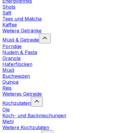
Energydrinks
Shots
Saft
Tees und Matcha
Kaffee
Weitere Getränke
Müsli & Getreide
Porridge
Nudeln & Pasta
Granola
Haferflocken
Müsli
Buchweizen
Quinoa
Reis
Weiteres Getreide
Kochzutaten
Öle
Koch- und Backmischungen
Mehl
Weitere Kochzutaten