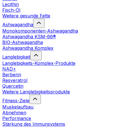
Lecithin
Fisch-Öl
Weitere gesunde Fette
Ashwagandha
Monokomponenten-Ashwagandha
Ashwagandha KSM-66®
BIO-Ashwagandha
Ashwagandha Komplex
Langlebigkeit
Langlebigkeits-Komplex-Produkte
NAD+
Berberin
Resveratrol
Quercetin
Weitere Langlebigkeitsprodukte
Fitness-Ziele
Muskelaufbau
Abnehmen
Performance
Stärkung des Immunsystems