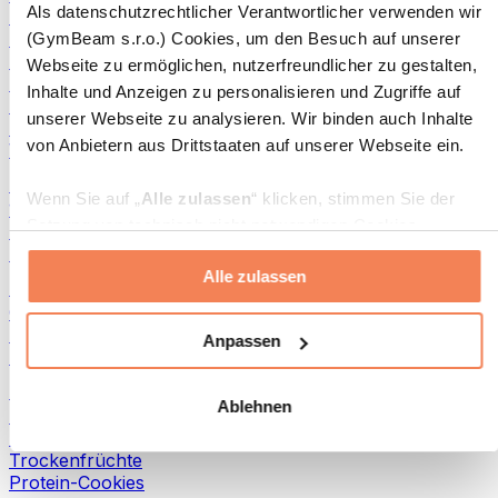
Als datenschutzrechtlicher Verantwortlicher verwenden wir
Fisch-Produkte
Fertiggerichte
(GymBeam s.r.o.) Cookies, um den Besuch auf unserer
Eier-Produkte
Webseite zu ermöglichen, nutzerfreundlicher zu gestalten,
Brot & Gebäck
Inhalte und Anzeigen zu personalisieren und Zugriffe auf
Fleisch
unserer Webseite zu analysieren. Wir binden auch Inhalte
Hülsenfrüchte
von Anbietern aus Drittstaaten auf unserer Webseite ein.
Weitere Fitness-Foods
Nussbutter
Wenn Sie auf „
Alle zulassen
“ klicken, stimmen Sie der
100 % Nussbutter
Setzung von technisch nicht notwendigen Cookies
Süße Nussbutter
(insbesondere zu Analyse- und Marketingzwecken) zu.
Protein-Nussbutter
Alle zulassen
Wenn Sie auf „
Ablehnen
“ klicken, werden nur
Superfoods
„notwendige“ Cookies gesetzt, welche für den Betrieb der
Grüne Superfoods
Webseite erforderlich sind. Sie können auch eine
Ballaststoffe
Anpassen
Andere Superfoods
individuelle Auswahl treffen, indem Sie unter „
Anpassen
“
einzelne Kategorien an- oder abwählen und „
Auswahl
Snacks
Ablehnen
erlauben
“ klicken.
Proteinriegel
Trockenfleisch
Trockenfrüchte
Weitere Informationen über die Verarbeitung Ihrer Daten
Protein-Cookies
finden Sie in den Unterpunkten „Details“ und „Über