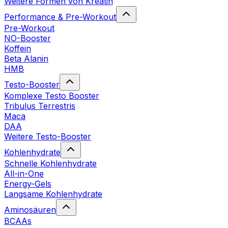
Weitere Formen von Kreatin
Performance & Pre-Workout
Pre-Workout
NO-Booster
Koffein
Beta Alanin
HMB
Testo-Booster
Komplexe Testo Booster
Tribulus Terrestris
Maca
DAA
Weitere Testo-Booster
Kohlenhydrate
Schnelle Kohlenhydrate
All-in-One
Energy-Gels
Langsame Kohlenhydrate
Aminosäuren
BCAAs