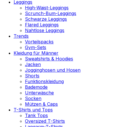
Leggings
High-Waist-Leggings
Scrunch-Bum-Leggings
Schwarze Leggings
Flared Leggings
Nahtlose Leggings
Trends
Vorteilspacks
Gym-Sets
Kleidung für Männer
Sweatshirts & Hoodies
Jacken
Jogginghosen und Hosen
Shorts
Funktionskleidung
Bademode
Unterwäsche
Socken
Mützen & Caps
T-Shirts und Tops
Tank Tops
Oversized T-Shirts
Langarm-T-Shirts