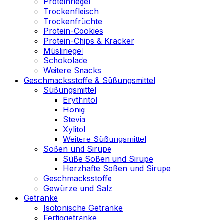
Proteinriegel
Trockenfleisch
Trockenfrüchte
Protein-Cookies
Protein-Chips & Kräcker
Müsliriegel
Schokolade
Weitere Snacks
Geschmacksstoffe & Süßungsmittel
Süßungsmittel
Erythritol
Honig
Stevia
Xylitol
Weitere Süßungsmittel
Soßen und Sirupe
Süße Soßen und Sirupe
Herzhafte Soßen und Sirupe
Geschmacksstoffe
Gewürze und Salz
Getränke
Isotonische Getränke
Fertiggetränke