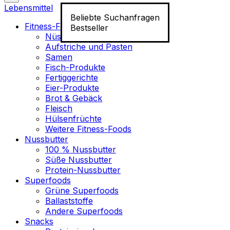
Lebensmittel
Beliebte Suchanfragen
Fitness-Food
Bestseller
Nüsse
Aufstriche und Pasten
Samen
Fisch-Produkte
Fertiggerichte
Eier-Produkte
Brot & Gebäck
Fleisch
Hülsenfrüchte
Weitere Fitness-Foods
Nussbutter
100 % Nussbutter
Süße Nussbutter
Protein-Nussbutter
Superfoods
Grüne Superfoods
Ballaststoffe
Andere Superfoods
Snacks