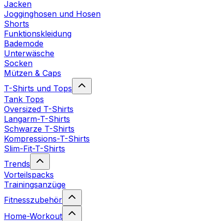
Jacken
Jogginghosen und Hosen
Shorts
Funktionskleidung
Bademode
Unterwäsche
Socken
Mützen & Caps
T-Shirts und Tops
Tank Tops
Oversized T-Shirts
Langarm-T-Shirts
Schwarze T-Shirts
Kompressions-T-Shirts
Slim-Fit-T-Shirts
Trends
Vorteilspacks
Trainingsanzüge
Fitnesszubehör
Home-Workout