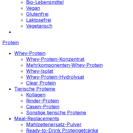
Bio-Lebensmittel
Vegan
Glutenfrei
Laktosefrei
Vegetarisch
Protein
Whey-Protein
Whey-Protein-Konzentrat
Mehrkomponenten-Whey-Protein
Whey-Isolat
Whey-Protein-Hydrolysat
Clear Protein
Tierische Proteine
Kollagen
Rinder-Protein
Casein-Protein
Sonstige tierische Proteine
Meal-Replacements
Mahlzeitenersatz-Pulver
Ready-to-Drink Proteingetränke