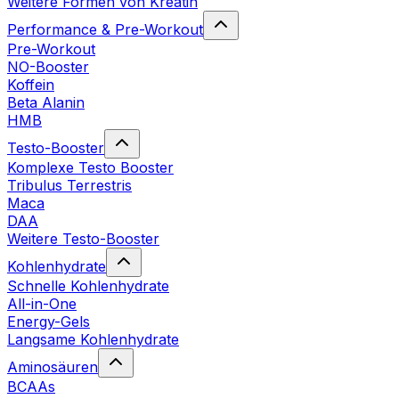
Weitere Formen von Kreatin
Performance & Pre-Workout
Pre-Workout
NO-Booster
Koffein
Beta Alanin
HMB
Testo-Booster
Komplexe Testo Booster
Tribulus Terrestris
Maca
DAA
Weitere Testo-Booster
Kohlenhydrate
Schnelle Kohlenhydrate
All-in-One
Energy-Gels
Langsame Kohlenhydrate
Aminosäuren
BCAAs