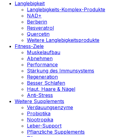
Langlebigkeit
Langlebigkeits-Komplex-Produkte
NAD+
Berberin
Resveratrol
Quercetin
Weitere Langlebigkeitsprodukte
Fitness-Ziele
Muskelaufbau
Abnehmen
Performance
Stärkung des Immunsystems
Regeneration
Besser Schlafen
Haut, Haare & Nägel
Anti-Stress
Weitere Supplements
Verdauungsenzyme
Probiotika
Nootropika
Leber-Support
Pflanzliche Supplements