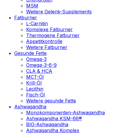
MSM
Weitere Gelenk-Supplements
Fatburner
L-Carnitin
Komplexe Fatburner
Thermogene Fatburner
Appetitkontrolle
Weitere Fatburner
Gesunde Fette
Omega-3
Omega-3-6-9
CLA & HCA
MCT-Öl
Krill-Öl
Lecithin
Fisch-Öl
Weitere gesunde Fette
Ashwagandha
Monokomponenten-Ashwagandha
Ashwagandha KSM-66®
BIO-Ashwagandha
Ashwagandha Komplex