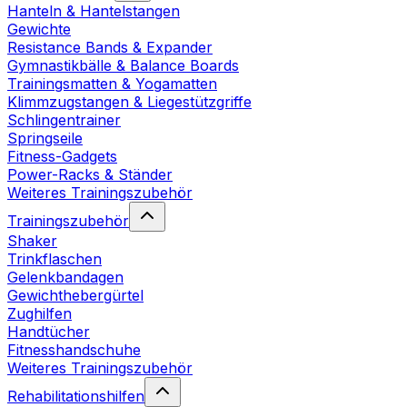
Hanteln & Hantelstangen
Gewichte
Resistance Bands & Expander
Gymnastikbälle & Balance Boards
Trainingsmatten & Yogamatten
Klimmzugstangen & Liegestützgriffe
Schlingentrainer
Springseile
Fitness-Gadgets
Power-Racks & Ständer
Weiteres Trainingszubehör
Trainingszubehör
Shaker
Trinkflaschen
Gelenkbandagen
Gewichthebergürtel
Zughilfen
Handtücher
Fitnesshandschuhe
Weiteres Trainingszubehör
Rehabilitationshilfen