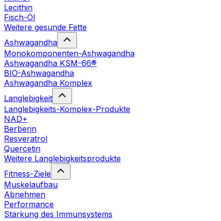
Lecithin
Fisch-Öl
Weitere gesunde Fette
Ashwagandha
Monokomponenten-Ashwagandha
Ashwagandha KSM-66®
BIO-Ashwagandha
Ashwagandha Komplex
Langlebigkeit
Langlebigkeits-Komplex-Produkte
NAD+
Berberin
Resveratrol
Quercetin
Weitere Langlebigkeitsprodukte
Fitness-Ziele
Muskelaufbau
Abnehmen
Performance
Stärkung des Immunsystems