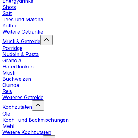
Energydrinks
Shots
Saft
Tees und Matcha
Kaffee
Weitere Getränke
Müsli & Getreide
Porridge
Nudeln & Pasta
Granola
Haferflocken
Müsli
Buchweizen
Quinoa
Reis
Weiteres Getreide
Kochzutaten
Öle
Koch- und Backmischungen
Mehl
Weitere Kochzutaten