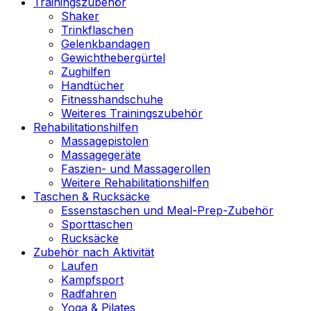
Trainingszubehör
Shaker
Trinkflaschen
Gelenkbandagen
Gewichthebergürtel
Zughilfen
Handtücher
Fitnesshandschuhe
Weiteres Trainingszubehör
Rehabilitationshilfen
Massagepistolen
Massagegeräte
Faszien- und Massagerollen
Weitere Rehabilitationshilfen
Taschen & Rucksäcke
Essenstaschen und Meal-Prep-Zubehör
Sporttaschen
Rucksäcke
Zubehör nach Aktivität
Laufen
Kampfsport
Radfahren
Yoga & Pilates