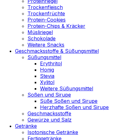
Proteinriegel
Trockenfleisch
Trockenfrüchte
Protein-Cookies
Protein-Chips & Kräcker
Müsliriegel
Schokolade
Weitere Snacks
Geschmacksstoffe & Süßungsmittel
Süßungsmittel
Erythritol
Honig
Stevia
Xylitol
Weitere Süßungsmittel
Soßen und Sirupe
Süße Soßen und Sirupe
Herzhafte Soßen und Sirupe
Geschmacksstoffe
Gewürze und Salz
Getränke
Isotonische Getränke
Fertiggetränke