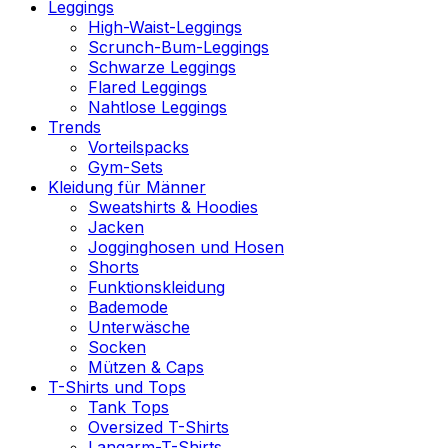
Leggings
High-Waist-Leggings
Scrunch-Bum-Leggings
Schwarze Leggings
Flared Leggings
Nahtlose Leggings
Trends
Vorteilspacks
Gym-Sets
Kleidung für Männer
Sweatshirts & Hoodies
Jacken
Jogginghosen und Hosen
Shorts
Funktionskleidung
Bademode
Unterwäsche
Socken
Mützen & Caps
T-Shirts und Tops
Tank Tops
Oversized T-Shirts
Langarm-T-Shirts