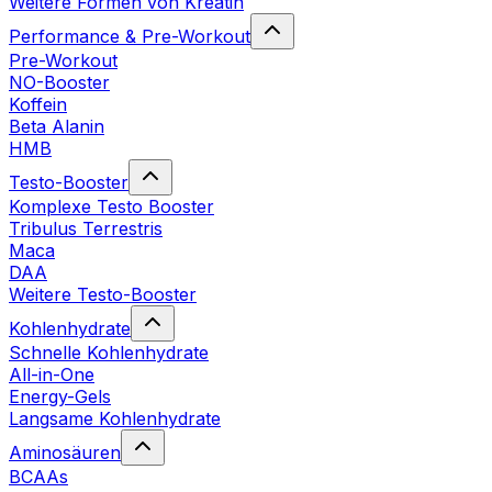
Weitere Formen von Kreatin
Performance & Pre-Workout
Pre-Workout
NO-Booster
Koffein
Beta Alanin
HMB
Testo-Booster
Komplexe Testo Booster
Tribulus Terrestris
Maca
DAA
Weitere Testo-Booster
Kohlenhydrate
Schnelle Kohlenhydrate
All-in-One
Energy-Gels
Langsame Kohlenhydrate
Aminosäuren
BCAAs