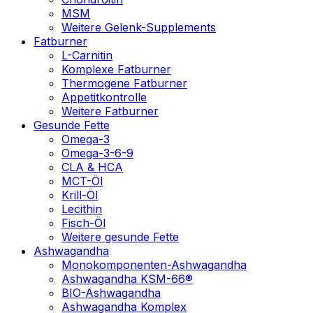
MSM
Weitere Gelenk-Supplements
Fatburner
L-Carnitin
Komplexe Fatburner
Thermogene Fatburner
Appetitkontrolle
Weitere Fatburner
Gesunde Fette
Omega-3
Omega-3-6-9
CLA & HCA
MCT-Öl
Krill-Öl
Lecithin
Fisch-Öl
Weitere gesunde Fette
Ashwagandha
Monokomponenten-Ashwagandha
Ashwagandha KSM-66®
BIO-Ashwagandha
Ashwagandha Komplex