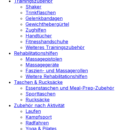
Trainingszubehör
Shaker
Trinkflaschen
Gelenkbandagen
Gewichthebergürtel
Zughilfen
Handtücher
Fitnesshandschuhe
Weiteres Trainingszubehör
Rehabilitationshilfen
Massagepistolen
Massagegeräte
Faszien- und Massagerollen
Weitere Rehabilitationshilfen
Taschen & Rucksäcke
Essenstaschen und Meal-Prep-Zubehör
Sporttaschen
Rucksäcke
Zubehör nach Aktivität
Laufen
Kampfsport
Radfahren
Yoga & Pilates