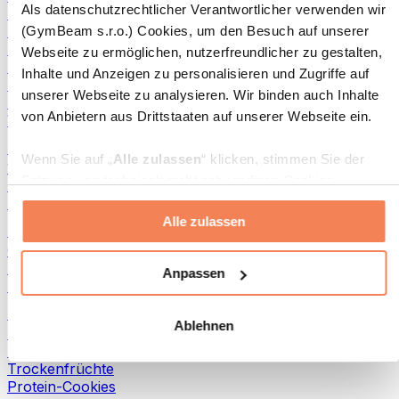
Als datenschutzrechtlicher Verantwortlicher verwenden wir
Fisch-Produkte
Fertiggerichte
(GymBeam s.r.o.) Cookies, um den Besuch auf unserer
Eier-Produkte
Webseite zu ermöglichen, nutzerfreundlicher zu gestalten,
Brot & Gebäck
Inhalte und Anzeigen zu personalisieren und Zugriffe auf
Fleisch
unserer Webseite zu analysieren. Wir binden auch Inhalte
Hülsenfrüchte
von Anbietern aus Drittstaaten auf unserer Webseite ein.
Weitere Fitness-Foods
Nussbutter
Wenn Sie auf „
Alle zulassen
“ klicken, stimmen Sie der
100 % Nussbutter
Setzung von technisch nicht notwendigen Cookies
Süße Nussbutter
(insbesondere zu Analyse- und Marketingzwecken) zu.
Protein-Nussbutter
Alle zulassen
Wenn Sie auf „
Ablehnen
“ klicken, werden nur
Superfoods
„notwendige“ Cookies gesetzt, welche für den Betrieb der
Grüne Superfoods
Webseite erforderlich sind. Sie können auch eine
Ballaststoffe
Anpassen
Andere Superfoods
individuelle Auswahl treffen, indem Sie unter „
Anpassen
“
einzelne Kategorien an- oder abwählen und „
Auswahl
Snacks
Ablehnen
erlauben
“ klicken.
Proteinriegel
Trockenfleisch
Trockenfrüchte
Weitere Informationen über die Verarbeitung Ihrer Daten
Protein-Cookies
finden Sie in den Unterpunkten „Details“ und „Über