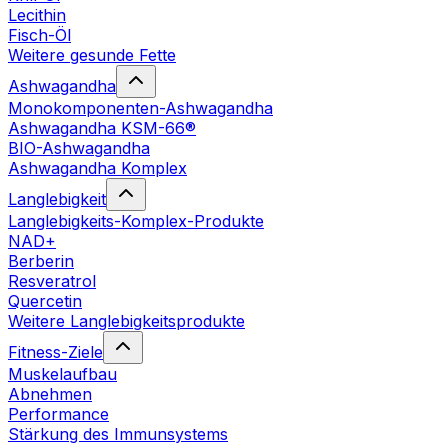
Lecithin
Fisch-Öl
Weitere gesunde Fette
Ashwagandha
Monokomponenten-Ashwagandha
Ashwagandha KSM-66®
BIO-Ashwagandha
Ashwagandha Komplex
Langlebigkeit
Langlebigkeits-Komplex-Produkte
NAD+
Berberin
Resveratrol
Quercetin
Weitere Langlebigkeitsprodukte
Fitness-Ziele
Muskelaufbau
Abnehmen
Performance
Stärkung des Immunsystems