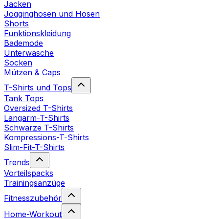
Jacken
Jogginghosen und Hosen
Shorts
Funktionskleidung
Bademode
Unterwäsche
Socken
Mützen & Caps
T-Shirts und Tops
Tank Tops
Oversized T-Shirts
Langarm-T-Shirts
Schwarze T-Shirts
Kompressions-T-Shirts
Slim-Fit-T-Shirts
Trends
Vorteilspacks
Trainingsanzüge
Fitnesszubehör
Home-Workout