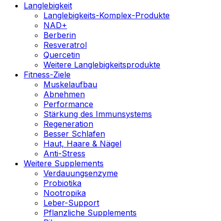
Langlebigkeit
Langlebigkeits-Komplex-Produkte
NAD+
Berberin
Resveratrol
Quercetin
Weitere Langlebigkeitsprodukte
Fitness-Ziele
Muskelaufbau
Abnehmen
Performance
Stärkung des Immunsystems
Regeneration
Besser Schlafen
Haut, Haare & Nägel
Anti-Stress
Weitere Supplements
Verdauungsenzyme
Probiotika
Nootropika
Leber-Support
Pflanzliche Supplements