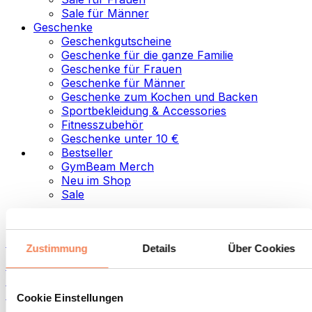
Sale für Männer
Geschenke
Geschenkgutscheine
Geschenke für die ganze Familie
Geschenke für Frauen
Geschenke für Männer
Geschenke zum Kochen und Backen
Sportbekleidung & Accessories
Fitnesszubehör
Geschenke unter 10 €
Bestseller
GymBeam Merch
Neu im Shop
Sale
Kategorien
Lebensmittel
Zustimmung
Details
Über Cookies
Fitness-Food
Nüsse
Aufstriche und Pasten
Cookie Einstellungen
Samen