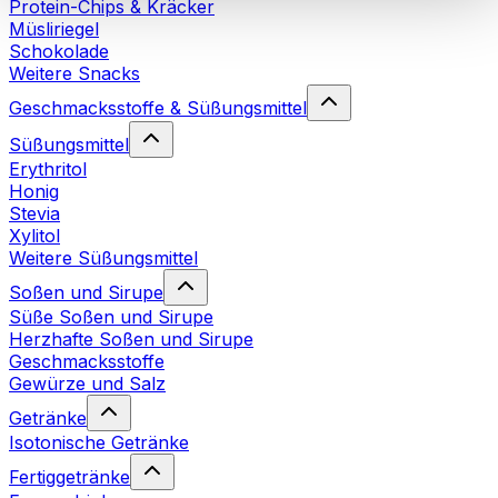
Protein-Chips & Kräcker
Cookies“ sowie in unserer
Datenschutzerklärung
.
Müsliriegel
Schokolade
Weitere Snacks
Sie können Ihre Einwilligung jederzeit in den
Cookie-
Einstellungen
auf unserer Webseite ändern oder
Geschmacksstoffe & Süßungsmittel
widerrufen.
Mehr Info
Süßungsmittel
Erythritol
Honig
Stevia
Xylitol
Weitere Süßungsmittel
Soßen und Sirupe
Süße Soßen und Sirupe
Herzhafte Soßen und Sirupe
Geschmacksstoffe
Gewürze und Salz
Getränke
Isotonische Getränke
Fertiggetränke