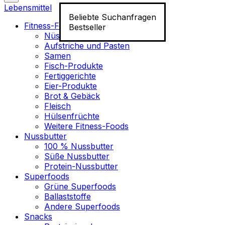
Lebensmittel
Beliebte Suchanfragen
Fitness-Food
Bestseller
Nüsse
Aufstriche und Pasten
Samen
Fisch-Produkte
Fertiggerichte
Eier-Produkte
Brot & Gebäck
Fleisch
Hülsenfrüchte
Weitere Fitness-Foods
Nussbutter
100 % Nussbutter
Süße Nussbutter
Protein-Nussbutter
Superfoods
Grüne Superfoods
Ballaststoffe
Andere Superfoods
Snacks