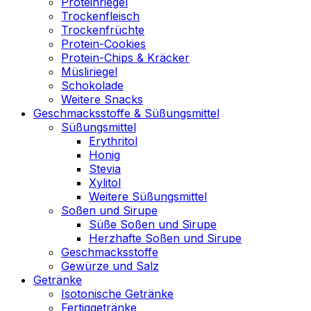
Proteinriegel
Trockenfleisch
Trockenfrüchte
Protein-Cookies
Protein-Chips & Kräcker
Müsliriegel
Schokolade
Weitere Snacks
Geschmacksstoffe & Süßungsmittel
Süßungsmittel
Erythritol
Honig
Stevia
Xylitol
Weitere Süßungsmittel
Soßen und Sirupe
Süße Soßen und Sirupe
Herzhafte Soßen und Sirupe
Geschmacksstoffe
Gewürze und Salz
Getränke
Isotonische Getränke
Fertiggetränke