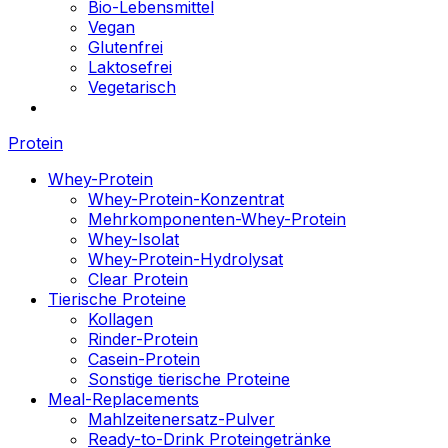
Bio-Lebensmittel
Vegan
Glutenfrei
Laktosefrei
Vegetarisch
Protein
Whey-Protein
Whey-Protein-Konzentrat
Mehrkomponenten-Whey-Protein
Whey-Isolat
Whey-Protein-Hydrolysat
Clear Protein
Tierische Proteine
Kollagen
Rinder-Protein
Casein-Protein
Sonstige tierische Proteine
Meal-Replacements
Mahlzeitenersatz-Pulver
Ready-to-Drink Proteingetränke