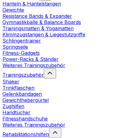
Hanteln & Hantelstangen
Gewichte
Resistance Bands & Expander
Gymnastikbälle & Balance Boards
Trainingsmatten & Yogamatten
Klimmzugstangen & Liegestützgriffe
Schlingentrainer
Springseile
Fitness-Gadgets
Power-Racks & Ständer
Weiteres Trainingszubehör
Trainingszubehör
Shaker
Trinkflaschen
Gelenkbandagen
Gewichthebergürtel
Zughilfen
Handtücher
Fitnesshandschuhe
Weiteres Trainingszubehör
Rehabilitationshilfen