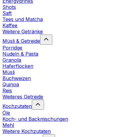
Energydrinks
Shots
Saft
Tees und Matcha
Kaffee
Weitere Getränke
Müsli & Getreide
Porridge
Nudeln & Pasta
Granola
Haferflocken
Müsli
Buchweizen
Quinoa
Reis
Weiteres Getreide
Kochzutaten
Öle
Koch- und Backmischungen
Mehl
Weitere Kochzutaten