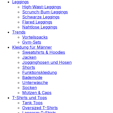
Leggings
High-Waist-Leggings
Scrunch-Bum-Leggings
Schwarze Leggings
Flared Leggings
Nahtlose Leggings
Trends
Vorteilspacks
Gym-Sets
Kleidung für Männer
Sweatshirts & Hoodies
Jacken
Jogginghosen und Hosen
Shorts
Funktionskleidung
Bademode
Unterwäsche
Socken
Mützen & Caps
T-Shirts und Tops
Tank Tops
Oversized T-Shirts
Langarm-T-Shirts