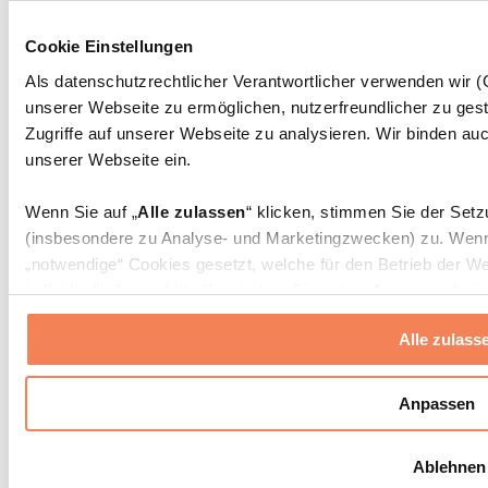
Massagepistolen
Massagegeräte
Cookie Einstellungen
Faszien- und Massagerollen
Weitere Rehabilitationshilfen
Als datenschutzrechtlicher Verantwortlicher verwenden wir
unserer Webseite zu ermöglichen, nutzerfreundlicher zu gest
Taschen & Rucksäcke
Essenstaschen und Meal-Prep-Zubehör
Zugriffe auf unserer Webseite zu analysieren. Wir binden auc
Sporttaschen
unserer Webseite ein.
Rucksäcke
Zubehör nach Aktivität
Wenn Sie auf „
Alle zulassen
“ klicken, stimmen Sie der Set
Laufen
(insbesondere zu Analyse- und Marketingzwecken) zu. Wenn 
Kampfsport
„notwendige“ Cookies gesetzt, welche für den Betrieb der We
Radfahren
individuelle Auswahl treffen, indem Sie unter „
Anpassen
“ ei
Yoga & Pilates
erlauben
“ klicken.
Kältetherapie
Alle zulass
Schwimmen
Wandern
Weitere Informationen über die Verarbeitung Ihrer Daten find
Cookies“ sowie in unserer
Datenschutzerklärung
.
Biohacking
Anpassen
Rotlichttherapie
Wasserfilter und Kannen
Sie können Ihre Einwilligung jederzeit in den
Cookie-Einstel
Ablehnen
widerrufen.
Mehr Info
Nachhaltiger Haushalt