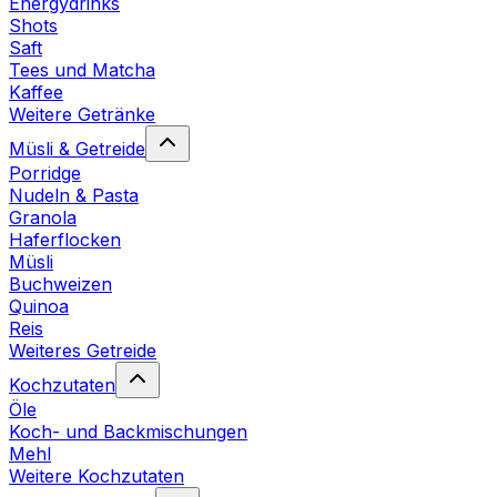
Energydrinks
Shots
Saft
Tees und Matcha
Kaffee
Weitere Getränke
Müsli & Getreide
Porridge
Nudeln & Pasta
Granola
Haferflocken
Müsli
Buchweizen
Quinoa
Reis
Weiteres Getreide
Kochzutaten
Öle
Koch- und Backmischungen
Mehl
Weitere Kochzutaten