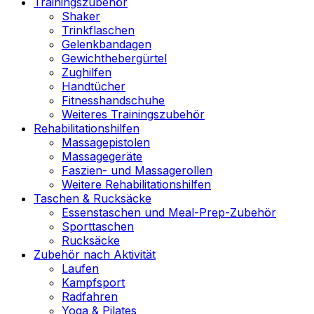
Trainingszubehör
Shaker
Trinkflaschen
Gelenkbandagen
Gewichthebergürtel
Zughilfen
Handtücher
Fitnesshandschuhe
Weiteres Trainingszubehör
Rehabilitationshilfen
Massagepistolen
Massagegeräte
Faszien- und Massagerollen
Weitere Rehabilitationshilfen
Taschen & Rucksäcke
Essenstaschen und Meal-Prep-Zubehör
Sporttaschen
Rucksäcke
Zubehör nach Aktivität
Laufen
Kampfsport
Radfahren
Yoga & Pilates