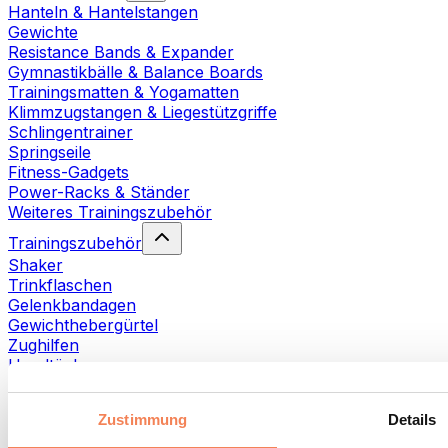
Hanteln & Hantelstangen
Gewichte
Resistance Bands & Expander
Gymnastikbälle & Balance Boards
Trainingsmatten & Yogamatten
Klimmzugstangen & Liegestützgriffe
Schlingentrainer
Springseile
Fitness-Gadgets
Power-Racks & Ständer
Weiteres Trainingszubehör
Trainingszubehör
Shaker
Trinkflaschen
Gelenkbandagen
Gewichthebergürtel
Zughilfen
Handtücher
Fitnesshandschuhe
Weiteres Trainingszubehör
Zustimmung
Details
Rehabilitationshilfen