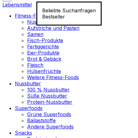
Lebensmittel
Beliebte Suchanfragen
Fitness-Food
Bestseller
Nüsse
Aufstriche und Pasten
Samen
Fisch-Produkte
Fertiggerichte
Eier-Produkte
Brot & Gebäck
Fleisch
Hülsenfrüchte
Weitere Fitness-Foods
Nussbutter
100 % Nussbutter
Süße Nussbutter
Protein-Nussbutter
Superfoods
Grüne Superfoods
Ballaststoffe
Andere Superfoods
Snacks