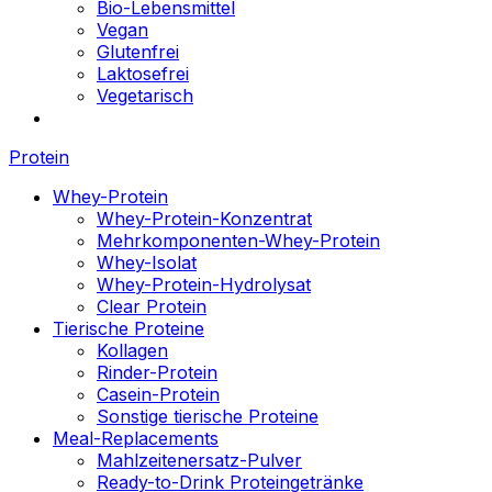
Bio-Lebensmittel
Vegan
Glutenfrei
Laktosefrei
Vegetarisch
Protein
Whey-Protein
Whey-Protein-Konzentrat
Mehrkomponenten-Whey-Protein
Whey-Isolat
Whey-Protein-Hydrolysat
Clear Protein
Tierische Proteine
Kollagen
Rinder-Protein
Casein-Protein
Sonstige tierische Proteine
Meal-Replacements
Mahlzeitenersatz-Pulver
Ready-to-Drink Proteingetränke