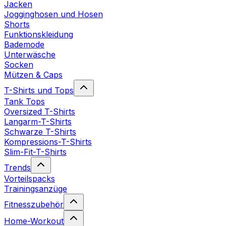
Jacken
Jogginghosen und Hosen
Shorts
Funktionskleidung
Bademode
Unterwäsche
Socken
Mützen & Caps
T-Shirts und Tops
Tank Tops
Oversized T-Shirts
Langarm-T-Shirts
Schwarze T-Shirts
Kompressions-T-Shirts
Slim-Fit-T-Shirts
Trends
Vorteilspacks
Trainingsanzüge
Fitnesszubehör
Home-Workout