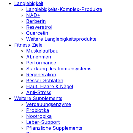
Langlebigkeit
Langlebigkeits-Komplex-Produkte
NAD+
Berberin
Resveratrol
Quercetin
Weitere Langlebigkeitsprodukte
Fitness-Ziele
Muskelaufbau
Abnehmen
Performance
Stärkung des Immunsystems
Regeneration
Besser Schlafen
Haut, Haare & Nägel
Anti-Stress
Weitere Supplements
Verdauungsenzyme
Probiotika
Nootropika
Leber-Support
Pflanzliche Supplements