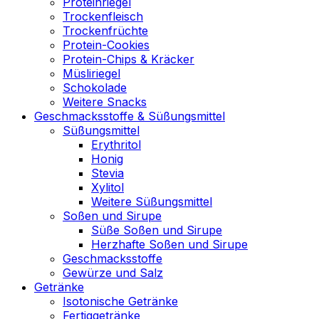
Proteinriegel
Trockenfleisch
Trockenfrüchte
Protein-Cookies
Protein-Chips & Kräcker
Müsliriegel
Schokolade
Weitere Snacks
Geschmacksstoffe & Süßungsmittel
Süßungsmittel
Erythritol
Honig
Stevia
Xylitol
Weitere Süßungsmittel
Soßen und Sirupe
Süße Soßen und Sirupe
Herzhafte Soßen und Sirupe
Geschmacksstoffe
Gewürze und Salz
Getränke
Isotonische Getränke
Fertiggetränke