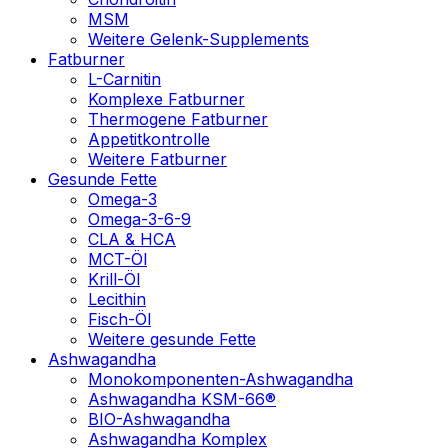
MSM
Weitere Gelenk-Supplements
Fatburner
L-Carnitin
Komplexe Fatburner
Thermogene Fatburner
Appetitkontrolle
Weitere Fatburner
Gesunde Fette
Omega-3
Omega-3-6-9
CLA & HCA
MCT-Öl
Krill-Öl
Lecithin
Fisch-Öl
Weitere gesunde Fette
Ashwagandha
Monokomponenten-Ashwagandha
Ashwagandha KSM-66®
BIO-Ashwagandha
Ashwagandha Komplex