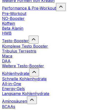
Weitere Formen von Kreatin
Performance & Pre-Workout
Pre-Workout
NO-Booster
Koffein
Beta Alanin
HMB
Testo-Booster
Komplexe Testo Booster
Tribulus Terrestris
Maca
DAA
Weitere Testo-Booster
Kohlenhydrate
Schnelle Kohlenhydrate
All-in-One
Energy-Gels
Langsame Kohlenhydrate
Aminosäuren
BCAAs