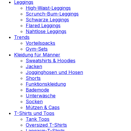
Leggings
High-Waist-Leggings
Scrunch-Bum-Leggings
Schwarze Leggings
Flared Leggings
Nahtlose Leggings
Trends
Vorteilspacks
Gym-Sets
Kleidung für Männer
Sweatshirts & Hoodies
Jacken
Jogginghosen und Hosen
Shorts
Funktionskleidung
Bademode
Unterwäsche
Socken
Mützen & Caps
T-Shirts und Tops
Tank Tops
Oversized T-Shirts
Langarm-T-Shirts