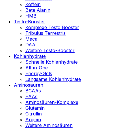
Koffein
Beta Alanin
HMB
Testo-Booster
Komplexe Testo Booster
Tribulus Terrestris
Maca
DAA
Weitere Testo-Booster
Kohlenhydrate
Schnelle Kohlenhydrate
All-in-One
Energy-Gels
Langsame Kohlenhydrate
Aminosäuren
BCAAs
EAAs
Aminosäuren-Komplexe
Glutamin
Citrullin
Arginin
Weitere Aminosäuren