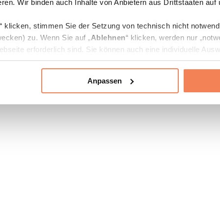
ren. Wir binden auch Inhalte von Anbietern aus Drittstaaten auf
“ klicken, stimmen Sie der Setzung von technisch nicht notwen
ecken) zu. Wenn Sie auf „
Ablehnen
“ klicken, werden nur „notw
bseite erforderlich sind. Sie können auch eine individuelle Ausw
rien an- oder abwählen und „
Auswahl erlauben
“ klicken.
Anpassen
ie Verarbeitung Ihrer Daten finden Sie in den Unterpunkten „Deta
zerklärung
.
jederzeit in den
Cookie-Einstellungen
auf unserer Webseite änd