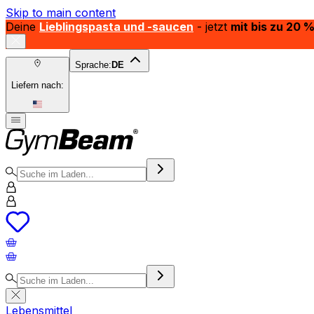
Skip to main content
Deine
Lieblingspasta und -saucen
- jetzt
mit bis zu 20 
Sprache:
DE
Liefern nach:
Lebensmittel