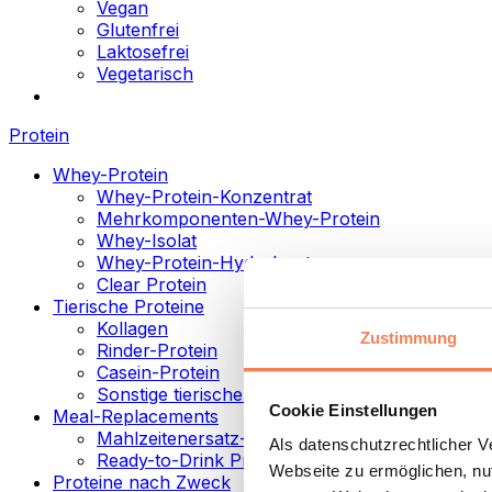
Vegan
Glutenfrei
Laktosefrei
Vegetarisch
Protein
Whey-Protein
Whey-Protein-Konzentrat
Mehrkomponenten-Whey-Protein
Whey-Isolat
Whey-Protein-Hydrolysat
Clear Protein
Tierische Proteine
Kollagen
Zustimmung
Rinder-Protein
Casein-Protein
Sonstige tierische Proteine
Cookie Einstellungen
Meal-Replacements
Mahlzeitenersatz-Pulver
Als datenschutzrechtlicher 
Ready-to-Drink Proteingetränke
Webseite zu ermöglichen, nut
Proteine nach Zweck