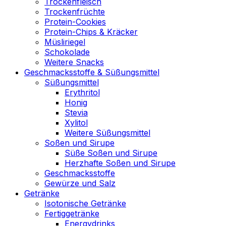
Trockenfleisch
Trockenfrüchte
Protein-Cookies
Protein-Chips & Kräcker
Müsliriegel
Schokolade
Weitere Snacks
Geschmacksstoffe & Süßungsmittel
Süßungsmittel
Erythritol
Honig
Stevia
Xylitol
Weitere Süßungsmittel
Soßen und Sirupe
Süße Soßen und Sirupe
Herzhafte Soßen und Sirupe
Geschmacksstoffe
Gewürze und Salz
Getränke
Isotonische Getränke
Fertiggetränke
Energydrinks