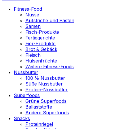
Fitness-Food
Nüsse
Aufstriche und Pasten
Samen
Fisch-Produkte
Fertiggerichte
Eier-Produkte
Brot & Gebäck
Fleisch
Hülsenfrüchte
Weitere Fitness-Foods
Nussbutter
100 % Nussbutter
Süße Nussbutter
Protein-Nussbutter
Superfoods
Grüne Superfoods
Ballaststoffe
Andere Superfoods
Snacks
Proteinriegel