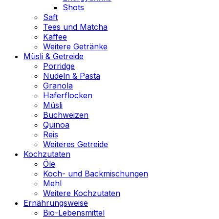
Shots
Saft
Tees und Matcha
Kaffee
Weitere Getränke
Müsli & Getreide
Porridge
Nudeln & Pasta
Granola
Haferflocken
Müsli
Buchweizen
Quinoa
Reis
Weiteres Getreide
Kochzutaten
Öle
Koch- und Backmischungen
Mehl
Weitere Kochzutaten
Ernährungsweise
Bio-Lebensmittel