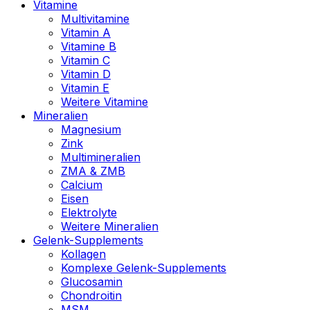
Vitamine
Multivitamine
Vitamin A
Vitamine B
Vitamin C
Vitamin D
Vitamin E
Weitere Vitamine
Mineralien
Magnesium
Zink
Multimineralien
ZMA & ZMB
Calcium
Eisen
Elektrolyte
Weitere Mineralien
Gelenk-Supplements
Kollagen
Komplexe Gelenk-Supplements
Glucosamin
Chondroitin
MSM