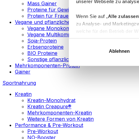
unserer Webseite zu analysie
Mass Gainer
Proteine für Gewichtsverlust
Protein für Frauen
Wenn Sie auf „
Alle zulassen
Vegane und pflanzliche Proteine
zu Analyse- und Marketingzw
Vegane Monokomponenten-Proteine
welche für den Betrieb der We
Vegane Multikomponenten-Proteine
„
Anpassen
“ einzelne Katego
Soja-Protein
Erbsenproteine
Ablehnen
BIO Proteine
Weitere Informationen über d
Sonstige pflanzliche Proteine
sowie in unserer
Datenschut
Mehrkomponenten-Protein
Gainer
Sie können Ihre Einwilligung 
Sportnahrung
Info
Kreatin
Kreatin-Monohydrat
Kreatin Creapure®
Mehrkomponenten-Kreatin
Weitere Formen von Kreatin
Performance & Pre-Workout
Pre-Workout
NO-Booster