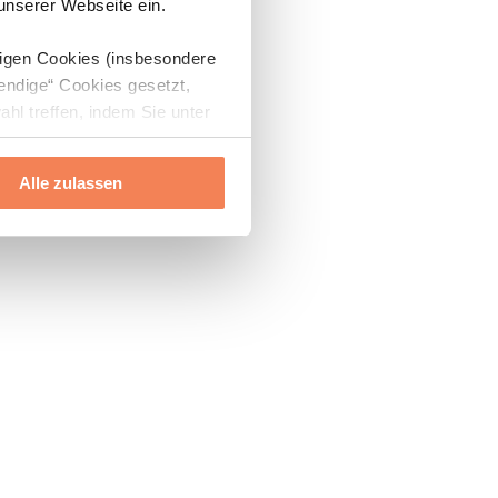
 unserer Webseite ein.
digen Cookies (insbesondere
endige“ Cookies gesetzt,
ahl treffen, indem Sie unter
Alle zulassen
ils“ und „Über Cookies“
ern oder widerrufen.
Mehr