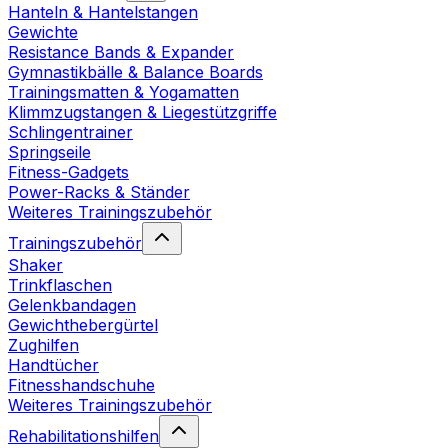
Hanteln & Hantelstangen
Gewichte
Resistance Bands & Expander
Gymnastikbälle & Balance Boards
Trainingsmatten & Yogamatten
Klimmzugstangen & Liegestützgriffe
Schlingentrainer
Springseile
Fitness-Gadgets
Power-Racks & Ständer
Weiteres Trainingszubehör
Trainingszubehör
Shaker
Trinkflaschen
Gelenkbandagen
Gewichthebergürtel
Zughilfen
Handtücher
Fitnesshandschuhe
Weiteres Trainingszubehör
Rehabilitationshilfen