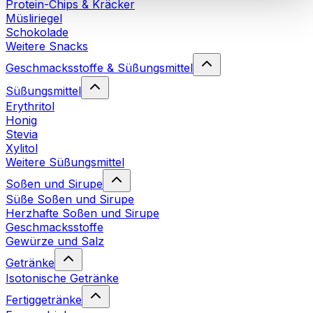
Protein-Chips & Kräcker
Cookies“ sowie in unserer
Datenschutzerklärung
.
Müsliriegel
Schokolade
Weitere Snacks
Sie können Ihre Einwilligung jederzeit in den
Cookie-
Einstellungen
auf unserer Webseite ändern oder
Geschmacksstoffe & Süßungsmittel
widerrufen.
Mehr Info
Süßungsmittel
Erythritol
Honig
Stevia
Xylitol
Weitere Süßungsmittel
Soßen und Sirupe
Süße Soßen und Sirupe
Herzhafte Soßen und Sirupe
Geschmacksstoffe
Gewürze und Salz
Getränke
Isotonische Getränke
Fertiggetränke