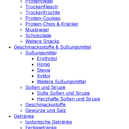
Proteinriegel
Trockenfleisch
Trockenfrüchte
Protein-Cookies
Protein-Chips & Kräcker
Müsliriegel
Schokolade
Weitere Snacks
Geschmacksstoffe & Süßungsmittel
Süßungsmittel
Erythritol
Honig
Stevia
Xylitol
Weitere Süßungsmittel
Soßen und Sirupe
Süße Soßen und Sirupe
Herzhafte Soßen und Sirupe
Geschmacksstoffe
Gewürze und Salz
Getränke
Isotonische Getränke
Fertiggetränke