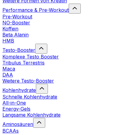
Weitere Formen von Kreatin
Performance & Pre-Workout
Pre-Workout
NO-Booster
Koffein
Beta Alanin
HMB
Testo-Booster
Komplexe Testo Booster
Tribulus Terrestris
Maca
DAA
Weitere Testo-Booster
Kohlenhydrate
Schnelle Kohlenhydrate
All-in-One
Energy-Gels
Langsame Kohlenhydrate
Aminosäuren
BCAAs