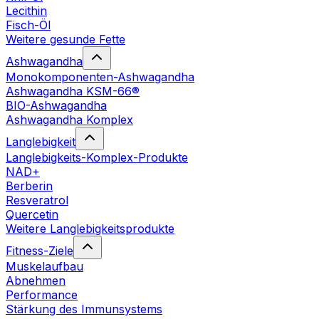
Lecithin
Fisch-Öl
Weitere gesunde Fette
Ashwagandha
Monokomponenten-Ashwagandha
Ashwagandha KSM-66®
BIO-Ashwagandha
Ashwagandha Komplex
Langlebigkeit
Langlebigkeits-Komplex-Produkte
NAD+
Berberin
Resveratrol
Quercetin
Weitere Langlebigkeitsprodukte
Fitness-Ziele
Muskelaufbau
Abnehmen
Performance
Stärkung des Immunsystems