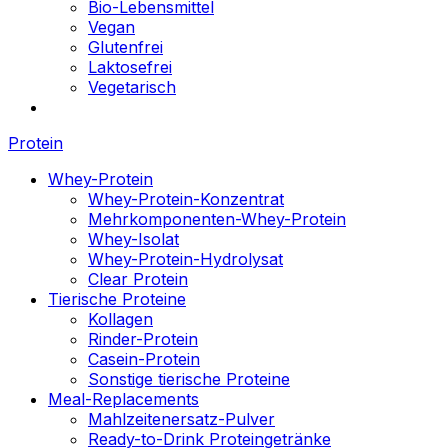
Bio-Lebensmittel
Vegan
Glutenfrei
Laktosefrei
Vegetarisch
Protein
Whey-Protein
Whey-Protein-Konzentrat
Mehrkomponenten-Whey-Protein
Whey-Isolat
Whey-Protein-Hydrolysat
Clear Protein
Tierische Proteine
Kollagen
Rinder-Protein
Casein-Protein
Sonstige tierische Proteine
Meal-Replacements
Mahlzeitenersatz-Pulver
Ready-to-Drink Proteingetränke