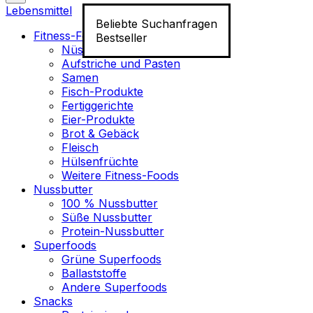
Lebensmittel
Beliebte Suchanfragen
Fitness-Food
Bestseller
Nüsse
Aufstriche und Pasten
Samen
Fisch-Produkte
Fertiggerichte
Eier-Produkte
Brot & Gebäck
Fleisch
Hülsenfrüchte
Weitere Fitness-Foods
Nussbutter
100 % Nussbutter
Süße Nussbutter
Protein-Nussbutter
Superfoods
Grüne Superfoods
Ballaststoffe
Andere Superfoods
Snacks