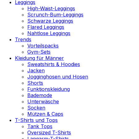
Leggings
High-Waist-Leggings
Scrunch-Bum-Leggings
Schwarze Leggings
Flared Leggings
Nahtlose Leggings
Trends
Vorteilspacks
Gym-Sets
Kleidung für Männer
Sweatshirts & Hoodies
Jacken
Jogginghosen und Hosen
Shorts
Funktionskleidung
Bademode
Unterwäsche
Socken
Mützen & Caps
T-Shirts und Tops
Tank Tops
Oversized T-Shirts
Langarm-T-Shirts