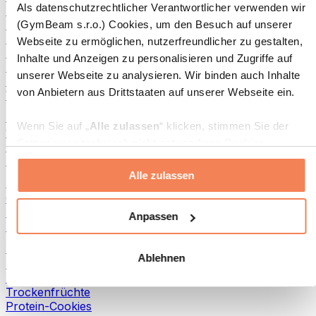
Als datenschutzrechtlicher Verantwortlicher verwenden wir
Fisch-Produkte
Fertiggerichte
(GymBeam s.r.o.) Cookies, um den Besuch auf unserer
Eier-Produkte
Webseite zu ermöglichen, nutzerfreundlicher zu gestalten,
Brot & Gebäck
Inhalte und Anzeigen zu personalisieren und Zugriffe auf
Fleisch
unserer Webseite zu analysieren. Wir binden auch Inhalte
Hülsenfrüchte
von Anbietern aus Drittstaaten auf unserer Webseite ein.
Weitere Fitness-Foods
Nussbutter
Wenn Sie auf „
Alle zulassen
“ klicken, stimmen Sie der
100 % Nussbutter
Setzung von technisch nicht notwendigen Cookies
Süße Nussbutter
(insbesondere zu Analyse- und Marketingzwecken) zu.
Protein-Nussbutter
Alle zulassen
Wenn Sie auf „
Ablehnen
“ klicken, werden nur
Superfoods
„notwendige“ Cookies gesetzt, welche für den Betrieb der
Grüne Superfoods
Webseite erforderlich sind. Sie können auch eine
Ballaststoffe
Anpassen
Andere Superfoods
individuelle Auswahl treffen, indem Sie unter „
Anpassen
“
einzelne Kategorien an- oder abwählen und „
Auswahl
Snacks
Ablehnen
erlauben
“ klicken.
Proteinriegel
Trockenfleisch
Trockenfrüchte
Weitere Informationen über die Verarbeitung Ihrer Daten
Protein-Cookies
finden Sie in den Unterpunkten „Details“ und „Über