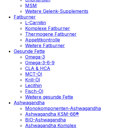
MSM
Weitere Gelenk-Supplements
Fatburner
L-Carnitin
Komplexe Fatburner
Thermogene Fatburner
Appetitkontrolle
Weitere Fatburner
Gesunde Fette
Omega-3
Omega-3-6-9
CLA & HCA
MCT-Öl
Krill-Öl
Lecithin
Fisch-Öl
Weitere gesunde Fette
Ashwagandha
Monokomponenten-Ashwagandha
Ashwagandha KSM-66®
BIO-Ashwagandha
Ashwagandha Komplex