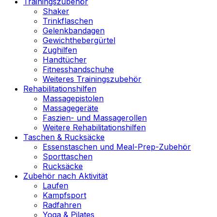
Trainingszubehör
Shaker
Trinkflaschen
Gelenkbandagen
Gewichthebergürtel
Zughilfen
Handtücher
Fitnesshandschuhe
Weiteres Trainingszubehör
Rehabilitationshilfen
Massagepistolen
Massagegeräte
Faszien- und Massagerollen
Weitere Rehabilitationshilfen
Taschen & Rucksäcke
Essenstaschen und Meal-Prep-Zubehör
Sporttaschen
Rucksäcke
Zubehör nach Aktivität
Laufen
Kampfsport
Radfahren
Yoga & Pilates