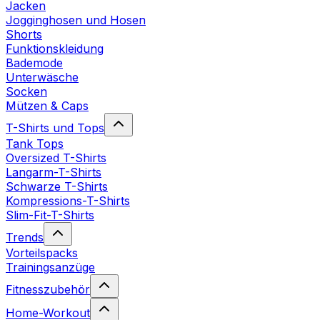
Jacken
Jogginghosen und Hosen
Shorts
Funktionskleidung
Bademode
Unterwäsche
Socken
Mützen & Caps
T-Shirts und Tops
Tank Tops
Oversized T-Shirts
Langarm-T-Shirts
Schwarze T-Shirts
Kompressions-T-Shirts
Slim-Fit-T-Shirts
Trends
Vorteilspacks
Trainingsanzüge
Fitnesszubehör
Home-Workout