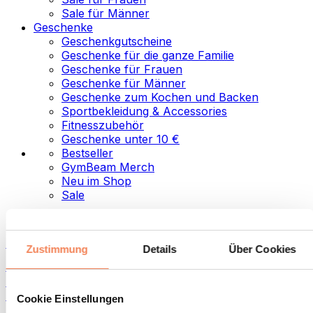
Sale für Männer
Geschenke
Geschenkgutscheine
Geschenke für die ganze Familie
Geschenke für Frauen
Geschenke für Männer
Geschenke zum Kochen und Backen
Sportbekleidung & Accessories
Fitnesszubehör
Geschenke unter 10 €
Bestseller
GymBeam Merch
Neu im Shop
Sale
Kategorien
Lebensmittel
Zustimmung
Details
Über Cookies
Fitness-Food
Nüsse
Aufstriche und Pasten
Cookie Einstellungen
Samen