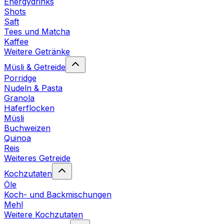
Energydrinks
Shots
Saft
Tees und Matcha
Kaffee
Weitere Getränke
Müsli & Getreide
Porridge
Nudeln & Pasta
Granola
Haferflocken
Müsli
Buchweizen
Quinoa
Reis
Weiteres Getreide
Kochzutaten
Öle
Koch- und Backmischungen
Mehl
Weitere Kochzutaten