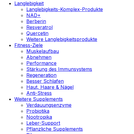
Langlebigkeit
Langlebigkeits-Komplex-Produkte
NAD+
Berberin
Resveratrol
Quercetin
Weitere Langlebigkeitsprodukte
Fitness-Ziele
Muskelaufbau
Abnehmen
Performance
Stärkung des Immunsystems
Regeneration
Besser Schlafen
Haut, Haare & Nägel
Anti-Stress
Weitere Supplements
Verdauungsenzyme
Probiotika
Nootropika
Leber-Support
Pflanzliche Supplements