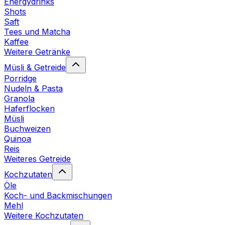
Energydrinks
Shots
Saft
Tees und Matcha
Kaffee
Weitere Getränke
Müsli & Getreide
Porridge
Nudeln & Pasta
Granola
Haferflocken
Müsli
Buchweizen
Quinoa
Reis
Weiteres Getreide
Kochzutaten
Öle
Koch- und Backmischungen
Mehl
Weitere Kochzutaten