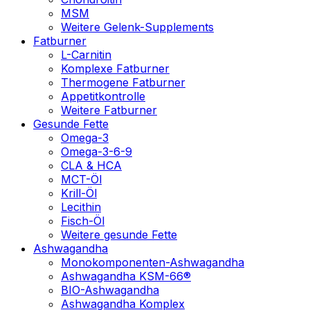
MSM
Weitere Gelenk-Supplements
Fatburner
L-Carnitin
Komplexe Fatburner
Thermogene Fatburner
Appetitkontrolle
Weitere Fatburner
Gesunde Fette
Omega-3
Omega-3-6-9
CLA & HCA
MCT-Öl
Krill-Öl
Lecithin
Fisch-Öl
Weitere gesunde Fette
Ashwagandha
Monokomponenten-Ashwagandha
Ashwagandha KSM-66®
BIO-Ashwagandha
Ashwagandha Komplex