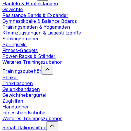
Hanteln & Hantelstangen
Gewichte
Resistance Bands & Expander
Gymnastikbälle & Balance Boards
Trainingsmatten & Yogamatten
Klimmzugstangen & Liegestützgriffe
Schlingentrainer
Springseile
Fitness-Gadgets
Power-Racks & Ständer
Weiteres Trainingszubehör
Trainingszubehör
Shaker
Trinkflaschen
Gelenkbandagen
Gewichthebergürtel
Zughilfen
Handtücher
Fitnesshandschuhe
Weiteres Trainingszubehör
Rehabilitationshilfen