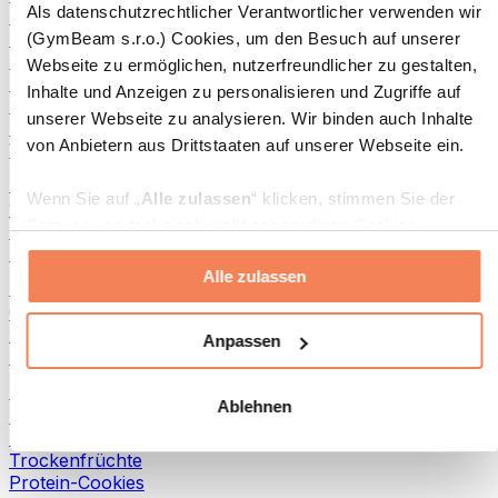
Als datenschutzrechtlicher Verantwortlicher verwenden wir
Fisch-Produkte
Fertiggerichte
(GymBeam s.r.o.) Cookies, um den Besuch auf unserer
Eier-Produkte
Webseite zu ermöglichen, nutzerfreundlicher zu gestalten,
Brot & Gebäck
Inhalte und Anzeigen zu personalisieren und Zugriffe auf
Fleisch
unserer Webseite zu analysieren. Wir binden auch Inhalte
Hülsenfrüchte
von Anbietern aus Drittstaaten auf unserer Webseite ein.
Weitere Fitness-Foods
Nussbutter
Wenn Sie auf „
Alle zulassen
“ klicken, stimmen Sie der
100 % Nussbutter
Setzung von technisch nicht notwendigen Cookies
Süße Nussbutter
(insbesondere zu Analyse- und Marketingzwecken) zu.
Protein-Nussbutter
Alle zulassen
Wenn Sie auf „
Ablehnen
“ klicken, werden nur
Superfoods
„notwendige“ Cookies gesetzt, welche für den Betrieb der
Grüne Superfoods
Webseite erforderlich sind. Sie können auch eine
Ballaststoffe
Anpassen
Andere Superfoods
individuelle Auswahl treffen, indem Sie unter „
Anpassen
“
einzelne Kategorien an- oder abwählen und „
Auswahl
Snacks
Ablehnen
erlauben
“ klicken.
Proteinriegel
Trockenfleisch
Trockenfrüchte
Weitere Informationen über die Verarbeitung Ihrer Daten
Protein-Cookies
finden Sie in den Unterpunkten „Details“ und „Über