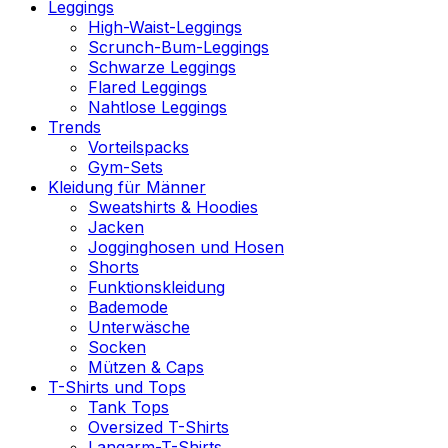
Leggings
High-Waist-Leggings
Scrunch-Bum-Leggings
Schwarze Leggings
Flared Leggings
Nahtlose Leggings
Trends
Vorteilspacks
Gym-Sets
Kleidung für Männer
Sweatshirts & Hoodies
Jacken
Jogginghosen und Hosen
Shorts
Funktionskleidung
Bademode
Unterwäsche
Socken
Mützen & Caps
T-Shirts und Tops
Tank Tops
Oversized T-Shirts
Langarm-T-Shirts