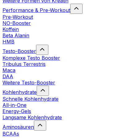
Weitere Formen von Kreatin
Performance & Pre-Workout
Pre-Workout
NO-Booster
Koffein
Beta Alanin
HMB
Testo-Booster
Komplexe Testo Booster
Tribulus Terrestris
Maca
DAA
Weitere Testo-Booster
Kohlenhydrate
Schnelle Kohlenhydrate
All-in-One
Energy-Gels
Langsame Kohlenhydrate
Aminosäuren
BCAAs