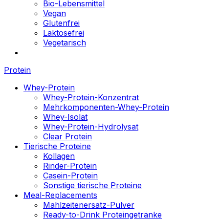
Bio-Lebensmittel
Vegan
Glutenfrei
Laktosefrei
Vegetarisch
Protein
Whey-Protein
Whey-Protein-Konzentrat
Mehrkomponenten-Whey-Protein
Whey-Isolat
Whey-Protein-Hydrolysat
Clear Protein
Tierische Proteine
Kollagen
Rinder-Protein
Casein-Protein
Sonstige tierische Proteine
Meal-Replacements
Mahlzeitenersatz-Pulver
Ready-to-Drink Proteingetränke