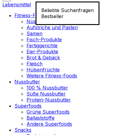
Lebensmittel
Beliebte Suchanfragen
Fitness-Food
Bestseller
Nüsse
Aufstriche und Pasten
Samen
Fisch-Produkte
Fertiggerichte
Eier-Produkte
Brot & Gebäck
Fleisch
Hülsenfrüchte
Weitere Fitness-Foods
Nussbutter
100 % Nussbutter
Süße Nussbutter
Protein-Nussbutter
Superfoods
Grüne Superfoods
Ballaststoffe
Andere Superfoods
Snacks