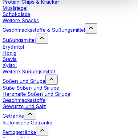
Protein-Chips & Kräcker
Cookies“ sowie in unserer
Datenschutzerklärung
.
Müsliriegel
Schokolade
Weitere Snacks
Sie können Ihre Einwilligung jederzeit in den
Cookie-
Einstellungen
auf unserer Webseite ändern oder
Geschmacksstoffe & Süßungsmittel
widerrufen.
Mehr Info
Süßungsmittel
Erythritol
Honig
Stevia
Xylitol
Weitere Süßungsmittel
Soßen und Sirupe
Süße Soßen und Sirupe
Herzhafte Soßen und Sirupe
Geschmacksstoffe
Gewürze und Salz
Getränke
Isotonische Getränke
Fertiggetränke