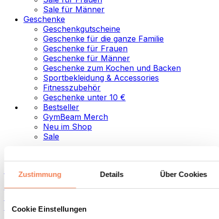
Sale für Männer
Geschenke
Geschenkgutscheine
Geschenke für die ganze Familie
Geschenke für Frauen
Geschenke für Männer
Geschenke zum Kochen und Backen
Sportbekleidung & Accessories
Fitnesszubehör
Geschenke unter 10 €
Bestseller
GymBeam Merch
Neu im Shop
Sale
Kategorien
Lebensmittel
Zustimmung
Details
Über Cookies
Fitness-Food
Nüsse
Aufstriche und Pasten
Cookie Einstellungen
Samen