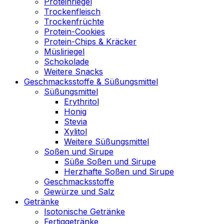
Proteinriegel
Trockenfleisch
Trockenfrüchte
Protein-Cookies
Protein-Chips & Kräcker
Müsliriegel
Schokolade
Weitere Snacks
Geschmacksstoffe & Süßungsmittel
Süßungsmittel
Erythritol
Honig
Stevia
Xylitol
Weitere Süßungsmittel
Soßen und Sirupe
Süße Soßen und Sirupe
Herzhafte Soßen und Sirupe
Geschmacksstoffe
Gewürze und Salz
Getränke
Isotonische Getränke
Fertiggetränke