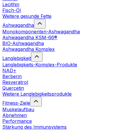
Lecithin
Fisch-Öl
Weitere gesunde Fette
Ashwagandha
Monokomponenten-Ashwagandha
Ashwagandha KSM-66®
BIO-Ashwagandha
Ashwagandha Komplex
Langlebigkeit
Langlebigkeits-Komplex-Produkte
NAD+
Berberin
Resveratrol
Quercetin
Weitere Langlebigkeitsprodukte
Fitness-Ziele
Muskelaufbau
Abnehmen
Performance
Stärkung des Immunsystems