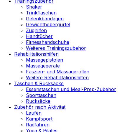
Trainingszubehör
Shaker
Trinkflaschen
Gelenkbandagen
Gewichthebergürtel
Zughilfen
Handtücher
Fitnesshandschuhe
Weiteres Trainingszubehör
Rehabilitationshilfen
Massagepistolen
Massagegeräte
Faszien- und Massagerollen
Weitere Rehabilitationshilfen
Taschen & Rucksäcke
Essenstaschen und Meal-Prep-Zubehör
Sporttaschen
Rucksäcke
Zubehör nach Aktivität
Laufen
Kampfsport
Radfahren
Yoga & Pilates