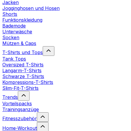
Jacken
Jogginghosen und Hosen
Shorts
Funktionskleidung
Bademode
Unterwäsche
Socken
Mützen & Caps
T-Shirts und Tops
Tank Tops
Oversized T-Shirts
Langarm-T-Shirts
Schwarze T-Shirts
Kompressions-T-Shirts
Slim-Fit-T-Shirts
Trends
Vorteilspacks
Trainingsanzüge
Fitnesszubehör
Home-Workout