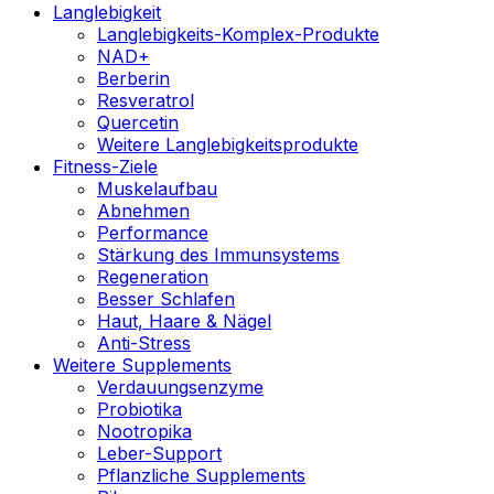
Langlebigkeit
Langlebigkeits-Komplex-Produkte
NAD+
Berberin
Resveratrol
Quercetin
Weitere Langlebigkeitsprodukte
Fitness-Ziele
Muskelaufbau
Abnehmen
Performance
Stärkung des Immunsystems
Regeneration
Besser Schlafen
Haut, Haare & Nägel
Anti-Stress
Weitere Supplements
Verdauungsenzyme
Probiotika
Nootropika
Leber-Support
Pflanzliche Supplements