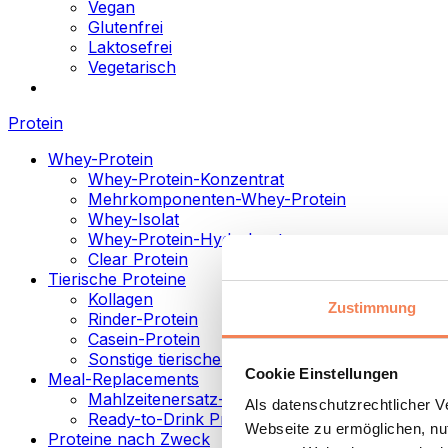
Vegan
Glutenfrei
Laktosefrei
Vegetarisch
Protein
Whey-Protein
Whey-Protein-Konzentrat
Mehrkomponenten-Whey-Protein
Whey-Isolat
Whey-Protein-Hydrolysat
Clear Protein
Tierische Proteine
Kollagen
Zustimmung
Rinder-Protein
Casein-Protein
Sonstige tierische Proteine
Cookie Einstellungen
Meal-Replacements
Mahlzeitenersatz-Pulver
Als datenschutzrechtlicher 
Ready-to-Drink Proteingetränke
Webseite zu ermöglichen, nut
Proteine nach Zweck