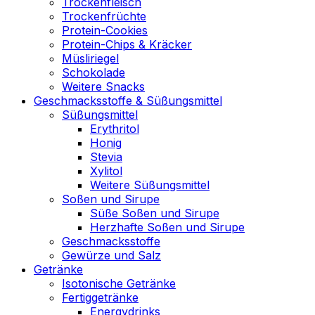
Trockenfleisch
Trockenfrüchte
Protein-Cookies
Protein-Chips & Kräcker
Müsliriegel
Schokolade
Weitere Snacks
Geschmacksstoffe & Süßungsmittel
Süßungsmittel
Erythritol
Honig
Stevia
Xylitol
Weitere Süßungsmittel
Soßen und Sirupe
Süße Soßen und Sirupe
Herzhafte Soßen und Sirupe
Geschmacksstoffe
Gewürze und Salz
Getränke
Isotonische Getränke
Fertiggetränke
Energydrinks