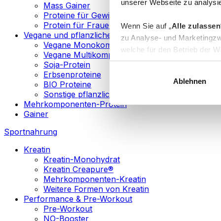
unserer Webseite zu analysie
Mass Gainer
Proteine für Gewichtsverlust
Protein für Frauen
Wenn Sie auf „
Alle zulassen
Vegane und pflanzliche Proteine
zu Analyse- und Marketingzw
Vegane Monokomponenten-Proteine
welche für den Betrieb der We
Vegane Multikomponenten-Proteine
„
Anpassen
“ einzelne Katego
Soja-Protein
Erbsenproteine
Ablehnen
BIO Proteine
Weitere Informationen über d
Sonstige pflanzliche Proteine
sowie in unserer
Datenschut
Mehrkomponenten-Protein
Gainer
Sie können Ihre Einwilligung 
Sportnahrung
Info
Kreatin
Kreatin-Monohydrat
Kreatin Creapure®
Mehrkomponenten-Kreatin
Weitere Formen von Kreatin
Performance & Pre-Workout
Pre-Workout
NO-Booster