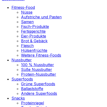
Fitness-Food
Nüsse
Aufstriche und Pasten
Samen
Fisch-Produkte
Fertiggerichte
Eier-Produkte
Brot & Gebäck
Fleisch
Hülsenfrüchte
Weitere Fitness-Foods
Nussbutter
100 % Nussbutter
Süße Nussbutter
Protein-Nussbutter
Superfoods
Grüne Superfoods
Ballaststoffe
Andere Superfoods
Snacks
Proteinriegel