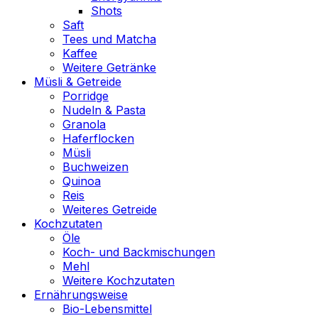
Shots
Saft
Tees und Matcha
Kaffee
Weitere Getränke
Müsli & Getreide
Porridge
Nudeln & Pasta
Granola
Haferflocken
Müsli
Buchweizen
Quinoa
Reis
Weiteres Getreide
Kochzutaten
Öle
Koch- und Backmischungen
Mehl
Weitere Kochzutaten
Ernährungsweise
Bio-Lebensmittel