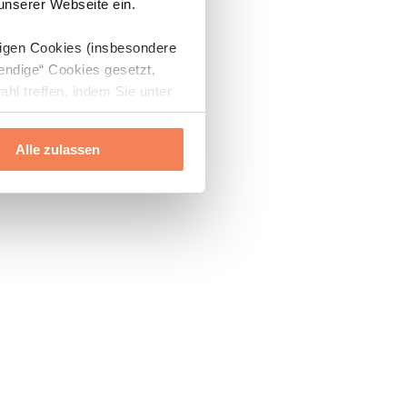
 unserer Webseite ein.
digen Cookies (insbesondere
endige“ Cookies gesetzt,
ahl treffen, indem Sie unter
Alle zulassen
ils“ und „Über Cookies“
ern oder widerrufen.
Mehr