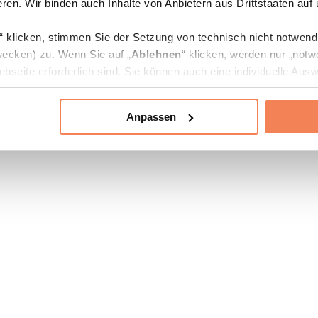
ren. Wir binden auch Inhalte von Anbietern aus Drittstaaten auf
“ klicken, stimmen Sie der Setzung von technisch nicht notwen
ecken) zu. Wenn Sie auf „
Ablehnen
“ klicken, werden nur „notw
bseite erforderlich sind. Sie können auch eine individuelle Ausw
rien an- oder abwählen und „
Auswahl erlauben
“ klicken.
Anpassen
ie Verarbeitung Ihrer Daten finden Sie in den Unterpunkten „Deta
zerklärung
.
jederzeit in den
Cookie-Einstellungen
auf unserer Webseite änd