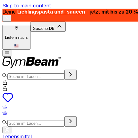
Skip to main content
Deine
Lieblingspasta und -saucen
- jetzt
mit bis zu 20 
Sprache:
DE
Liefern nach:
Lebensmittel