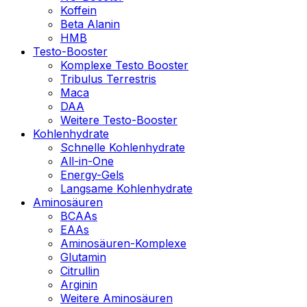
Koffein
Beta Alanin
HMB
Testo-Booster
Komplexe Testo Booster
Tribulus Terrestris
Maca
DAA
Weitere Testo-Booster
Kohlenhydrate
Schnelle Kohlenhydrate
All-in-One
Energy-Gels
Langsame Kohlenhydrate
Aminosäuren
BCAAs
EAAs
Aminosäuren-Komplexe
Glutamin
Citrullin
Arginin
Weitere Aminosäuren