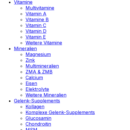
Vitamine
Multivitamine
Vitamin A
Vitamine B
Vitamin C
Vitamin D
Vitamin E
Weitere Vitamine
Mineralien
Magnesium
Zink
Multimineralien
ZMA & ZMB
Calcium
Eisen
Elektrolyte
Weitere Mineralien
Gelenk-Supplements
Kollagen
Komplexe Gelenk-Supplements
Glucosamin
Chondroitin
MSM