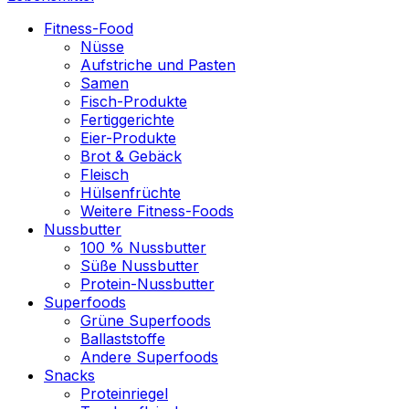
Fitness-Food
Nüsse
Aufstriche und Pasten
Samen
Fisch-Produkte
Fertiggerichte
Eier-Produkte
Brot & Gebäck
Fleisch
Hülsenfrüchte
Weitere Fitness-Foods
Nussbutter
100 % Nussbutter
Süße Nussbutter
Protein-Nussbutter
Superfoods
Grüne Superfoods
Ballaststoffe
Andere Superfoods
Snacks
Proteinriegel