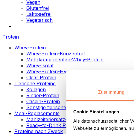
Vegan
Glutenfrei
Laktosefrei
Vegetarisch
Protein
Whey-Protein
Whey-Protein-Konzentrat
Mehrkomponenten-Whey-Protein
Whey-Isolat
Whey-Protein-Hydrolysat
Clear Protein
Tierische Proteine
Kollagen
Zustimmung
Rinder-Protein
Casein-Protein
Sonstige tierische Proteine
Cookie Einstellungen
Meal-Replacements
Mahlzeitenersatz-Pulver
Als datenschutzrechtlicher 
Ready-to-Drink Proteingetränke
Webseite zu ermöglichen, nut
Proteine nach Zweck