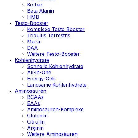
Koffein
Beta Alanin
HMB
Testo-Booster
Komplexe Testo Booster
Tribulus Terrestris
Maca
DAA
Weitere Testo-Booster
Kohlenhydrate
Schnelle Kohlenhydrate
All-in-One
Energy-Gels
Langsame Kohlenhydrate
Aminosäuren
BCAAs
EAAs
Aminosäuren-Komplexe
Glutamin
Citrullin
Arginin
Weitere Aminosäuren