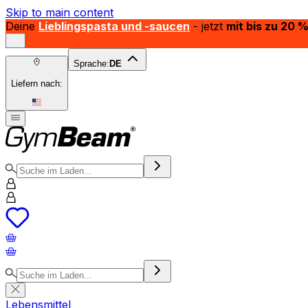
Skip to main content
Deine
Lieblingspasta und -saucen
- jetzt
mit bis zu 20 
Sprache:
DE
Liefern nach:
Lebensmittel