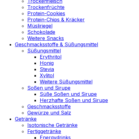
Trockenfleisch
Trockenfrüchte
Protein-Cookies
Protein-Chips & Kräcker
Müsliriegel
Schokolade
Weitere Snacks
Geschmacksstoffe & Süßungsmittel
Süßungsmittel
Erythritol
Honig
Stevia
Xylitol
Weitere Süßungsmittel
Soßen und Sirupe
Süße Soßen und Sirupe
Herzhafte Soßen und Sirupe
Geschmacksstoffe
Gewürze und Salz
Getränke
Isotonische Getränke
Fertiggetränke
Energydrinks