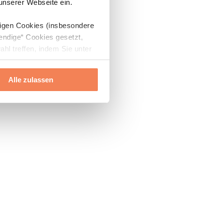
 unserer Webseite ein.
digen Cookies (insbesondere
endige“ Cookies gesetzt,
ahl treffen, indem Sie unter
Alle zulassen
ils“ und „Über Cookies“
ern oder widerrufen.
Mehr