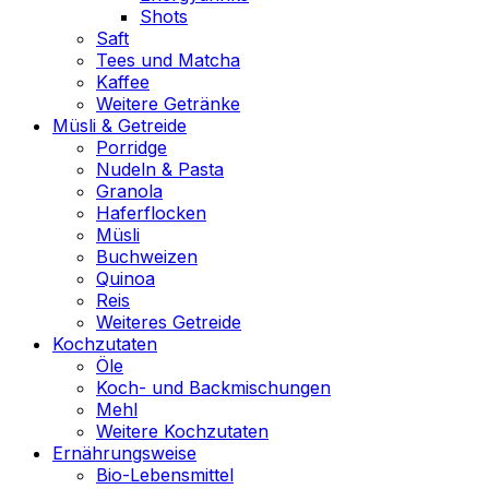
Shots
Saft
Tees und Matcha
Kaffee
Weitere Getränke
Müsli & Getreide
Porridge
Nudeln & Pasta
Granola
Haferflocken
Müsli
Buchweizen
Quinoa
Reis
Weiteres Getreide
Kochzutaten
Öle
Koch- und Backmischungen
Mehl
Weitere Kochzutaten
Ernährungsweise
Bio-Lebensmittel