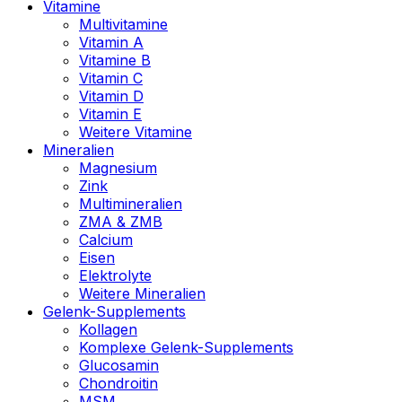
Vitamine
Multivitamine
Vitamin A
Vitamine B
Vitamin C
Vitamin D
Vitamin E
Weitere Vitamine
Mineralien
Magnesium
Zink
Multimineralien
ZMA & ZMB
Calcium
Eisen
Elektrolyte
Weitere Mineralien
Gelenk-Supplements
Kollagen
Komplexe Gelenk-Supplements
Glucosamin
Chondroitin
MSM