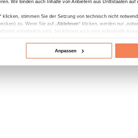
ren. Wir binden auch Inhalte von Anbietern aus Drittstaaten auf
“ klicken, stimmen Sie der Setzung von technisch nicht notwen
ecken) zu. Wenn Sie auf „
Ablehnen
“ klicken, werden nur „notw
bseite erforderlich sind. Sie können auch eine individuelle Ausw
rien an- oder abwählen und „
Auswahl erlauben
“ klicken.
Anpassen
ie Verarbeitung Ihrer Daten finden Sie in den Unterpunkten „Deta
zerklärung
.
jederzeit in den
Cookie-Einstellungen
auf unserer Webseite änd