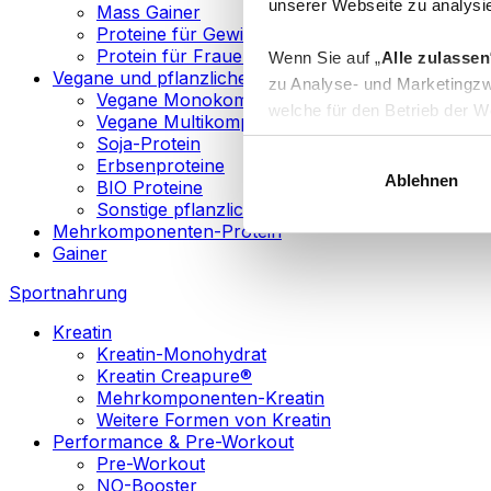
unserer Webseite zu analysie
Mass Gainer
Proteine für Gewichtsverlust
Protein für Frauen
Wenn Sie auf „
Alle zulassen
Vegane und pflanzliche Proteine
zu Analyse- und Marketingzw
Vegane Monokomponenten-Proteine
welche für den Betrieb der We
Vegane Multikomponenten-Proteine
„
Anpassen
“ einzelne Katego
Soja-Protein
Erbsenproteine
Ablehnen
BIO Proteine
Weitere Informationen über d
Sonstige pflanzliche Proteine
sowie in unserer
Datenschut
Mehrkomponenten-Protein
Gainer
Sie können Ihre Einwilligung 
Sportnahrung
Info
Kreatin
Kreatin-Monohydrat
Kreatin Creapure®
Mehrkomponenten-Kreatin
Weitere Formen von Kreatin
Performance & Pre-Workout
Pre-Workout
NO-Booster