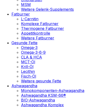
MSM
Weitere Gelenk-Supplements
Fatburner
L-Carnitin
Komplexe Fatburner
Thermogene Fatburner
Appetitkontrolle
Weitere Fatburner
Gesunde Fette
Omega-3
Omega-3-6-9
CLA & HCA
MCT-Öl
Krill-Öl
Lecithin
Fisch-Öl
Weitere gesunde Fette
Ashwagandha
Monokomponenten-Ashwagandha
Ashwagandha KSM-66®
BIO-Ashwagandha
Ashwagandha Komplex