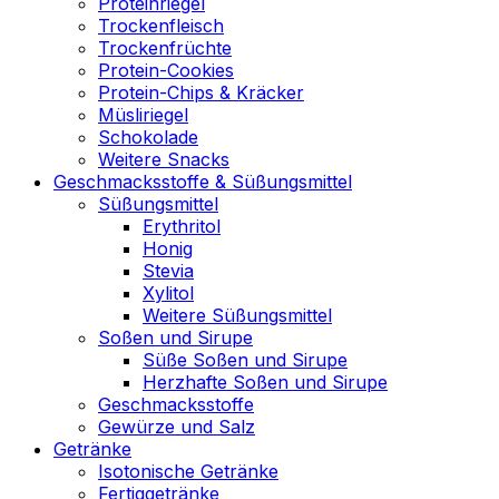
Proteinriegel
Trockenfleisch
Trockenfrüchte
Protein-Cookies
Protein-Chips & Kräcker
Müsliriegel
Schokolade
Weitere Snacks
Geschmacksstoffe & Süßungsmittel
Süßungsmittel
Erythritol
Honig
Stevia
Xylitol
Weitere Süßungsmittel
Soßen und Sirupe
Süße Soßen und Sirupe
Herzhafte Soßen und Sirupe
Geschmacksstoffe
Gewürze und Salz
Getränke
Isotonische Getränke
Fertiggetränke