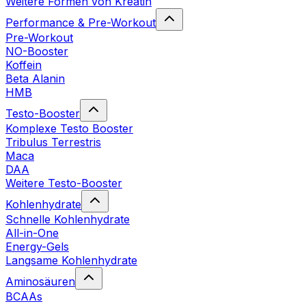
Weitere Formen von Kreatin
Performance & Pre-Workout
Pre-Workout
NO-Booster
Koffein
Beta Alanin
HMB
Testo-Booster
Komplexe Testo Booster
Tribulus Terrestris
Maca
DAA
Weitere Testo-Booster
Kohlenhydrate
Schnelle Kohlenhydrate
All-in-One
Energy-Gels
Langsame Kohlenhydrate
Aminosäuren
BCAAs