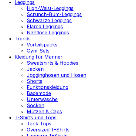
Leggings
High-Waist-Leggings
Scrunch-Bum-Leggings
Schwarze Leggings
Flared Leggings
Nahtlose Leggings
Trends
Vorteilspacks
Gym-Sets
Kleidung für Männer
Sweatshirts & Hoodies
Jacken
Jogginghosen und Hosen
Shorts
Funktionskleidung
Bademode
Unterwäsche
Socken
Mützen & Caps
T-Shirts und Tops
Tank Tops
Oversized T-Shirts
Langarm-T-Shirts