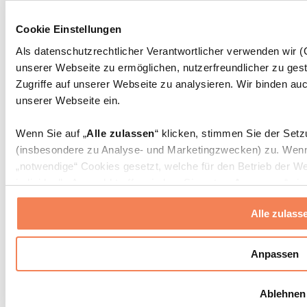
Massagepistolen
Massagegeräte
Cookie Einstellungen
Faszien- und Massagerollen
Weitere Rehabilitationshilfen
Als datenschutzrechtlicher Verantwortlicher verwenden wir
unserer Webseite zu ermöglichen, nutzerfreundlicher zu gest
Taschen & Rucksäcke
Essenstaschen und Meal-Prep-Zubehör
Zugriffe auf unserer Webseite zu analysieren. Wir binden auc
Sporttaschen
unserer Webseite ein.
Rucksäcke
Zubehör nach Aktivität
Wenn Sie auf „
Alle zulassen
“ klicken, stimmen Sie der Set
Laufen
(insbesondere zu Analyse- und Marketingzwecken) zu. Wenn 
Kampfsport
„notwendige“ Cookies gesetzt, welche für den Betrieb der We
Radfahren
individuelle Auswahl treffen, indem Sie unter „
Anpassen
“ ei
Yoga & Pilates
erlauben
“ klicken.
Kältetherapie
Alle zulass
Schwimmen
Wandern
Weitere Informationen über die Verarbeitung Ihrer Daten find
Cookies“ sowie in unserer
Datenschutzerklärung
.
Biohacking
Anpassen
Rotlichttherapie
Wasserfilter und Kannen
Sie können Ihre Einwilligung jederzeit in den
Cookie-Einstel
Ablehnen
widerrufen.
Mehr Info
Nachhaltiger Haushalt