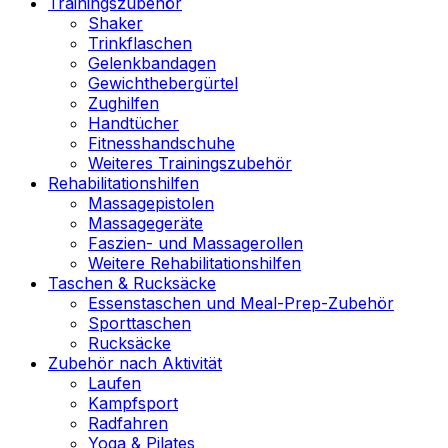
Trainingszubehör
Shaker
Trinkflaschen
Gelenkbandagen
Gewichthebergürtel
Zughilfen
Handtücher
Fitnesshandschuhe
Weiteres Trainingszubehör
Rehabilitationshilfen
Massagepistolen
Massagegeräte
Faszien- und Massagerollen
Weitere Rehabilitationshilfen
Taschen & Rucksäcke
Essenstaschen und Meal-Prep-Zubehör
Sporttaschen
Rucksäcke
Zubehör nach Aktivität
Laufen
Kampfsport
Radfahren
Yoga & Pilates