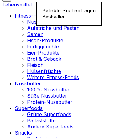
Lebensmittel
Beliebte Suchanfragen
Fitness-Food
Bestseller
Nüsse
Aufstriche und Pasten
Samen
Fisch-Produkte
Fertiggerichte
Eier-Produkte
Brot & Gebäck
Fleisch
Hülsenfrüchte
Weitere Fitness-Foods
Nussbutter
100 % Nussbutter
Süße Nussbutter
Protein-Nussbutter
Superfoods
Grüne Superfoods
Ballaststoffe
Andere Superfoods
Snacks