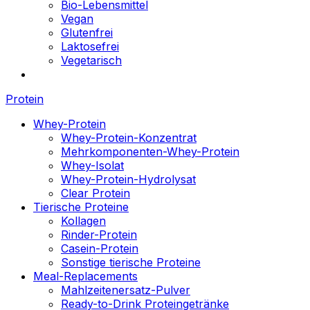
Bio-Lebensmittel
Vegan
Glutenfrei
Laktosefrei
Vegetarisch
Protein
Whey-Protein
Whey-Protein-Konzentrat
Mehrkomponenten-Whey-Protein
Whey-Isolat
Whey-Protein-Hydrolysat
Clear Protein
Tierische Proteine
Kollagen
Rinder-Protein
Casein-Protein
Sonstige tierische Proteine
Meal-Replacements
Mahlzeitenersatz-Pulver
Ready-to-Drink Proteingetränke