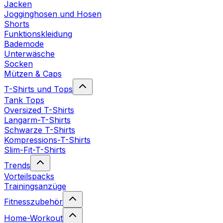
Jacken
Jogginghosen und Hosen
Shorts
Funktionskleidung
Bademode
Unterwäsche
Socken
Mützen & Caps
T-Shirts und Tops
Tank Tops
Oversized T-Shirts
Langarm-T-Shirts
Schwarze T-Shirts
Kompressions-T-Shirts
Slim-Fit-T-Shirts
Trends
Vorteilspacks
Trainingsanzüge
Fitnesszubehör
Home-Workout