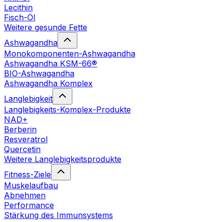
Lecithin
Fisch-Öl
Weitere gesunde Fette
Ashwagandha
Monokomponenten-Ashwagandha
Ashwagandha KSM-66®
BIO-Ashwagandha
Ashwagandha Komplex
Langlebigkeit
Langlebigkeits-Komplex-Produkte
NAD+
Berberin
Resveratrol
Quercetin
Weitere Langlebigkeitsprodukte
Fitness-Ziele
Muskelaufbau
Abnehmen
Performance
Stärkung des Immunsystems