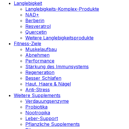
Langlebigkeit
Langlebigkeits-Komplex-Produkte
NAD+
Berberin
Resveratrol
Quercetin
Weitere Langlebigkeitsprodukte
Fitness-Ziele
Muskelaufbau
Abnehmen
Performance
Stärkung des Immunsystems
Regeneration
Besser Schlafen
Haut, Haare & Nägel
Anti-Stress
Weitere Supplements
Verdauungsenzyme
Probiotika
Nootropika
Leber-Support
Pflanzliche Supplements