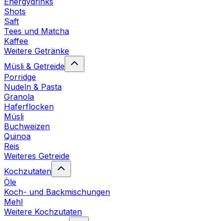
Energydrinks
Shots
Saft
Tees und Matcha
Kaffee
Weitere Getränke
Müsli & Getreide
Porridge
Nudeln & Pasta
Granola
Haferflocken
Müsli
Buchweizen
Quinoa
Reis
Weiteres Getreide
Kochzutaten
Öle
Koch- und Backmischungen
Mehl
Weitere Kochzutaten