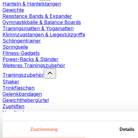
Hanteln & Hantelstangen
Gewichte
Resistance Bands & Expander
Gymnastikbälle & Balance Boards
Trainingsmatten & Yogamatten
Klimmzugstangen & Liegestützgriffe
Schlingentrainer
Springseile
Fitness-Gadgets
Power-Racks & Ständer
Weiteres Trainingszubehör
Trainingszubehör
Shaker
Trinkflaschen
Gelenkbandagen
Gewichthebergürtel
Zughilfen
Handtücher
Fitnesshandschuhe
Weiteres Trainingszubehör
Zustimmung
Details
Rehabilitationshilfen