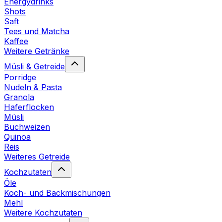
Energydrinks
Shots
Saft
Tees und Matcha
Kaffee
Weitere Getränke
Müsli & Getreide
Porridge
Nudeln & Pasta
Granola
Haferflocken
Müsli
Buchweizen
Quinoa
Reis
Weiteres Getreide
Kochzutaten
Öle
Koch- und Backmischungen
Mehl
Weitere Kochzutaten