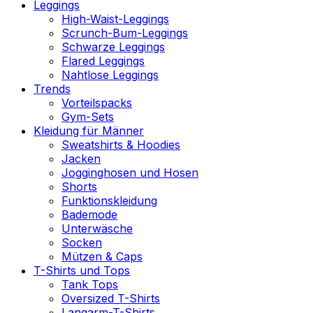
Leggings
High-Waist-Leggings
Scrunch-Bum-Leggings
Schwarze Leggings
Flared Leggings
Nahtlose Leggings
Trends
Vorteilspacks
Gym-Sets
Kleidung für Männer
Sweatshirts & Hoodies
Jacken
Jogginghosen und Hosen
Shorts
Funktionskleidung
Bademode
Unterwäsche
Socken
Mützen & Caps
T-Shirts und Tops
Tank Tops
Oversized T-Shirts
Langarm-T-Shirts