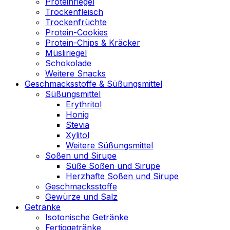
Proteinriegel
Trockenfleisch
Trockenfrüchte
Protein-Cookies
Protein-Chips & Kräcker
Müsliriegel
Schokolade
Weitere Snacks
Geschmacksstoffe & Süßungsmittel
Süßungsmittel
Erythritol
Honig
Stevia
Xylitol
Weitere Süßungsmittel
Soßen und Sirupe
Süße Soßen und Sirupe
Herzhafte Soßen und Sirupe
Geschmacksstoffe
Gewürze und Salz
Getränke
Isotonische Getränke
Fertiggetränke