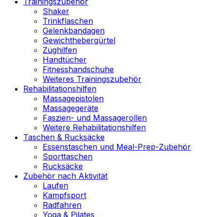
Trainingszubehör
Shaker
Trinkflaschen
Gelenkbandagen
Gewichthebergürtel
Zughilfen
Handtücher
Fitnesshandschuhe
Weiteres Trainingszubehör
Rehabilitationshilfen
Massagepistolen
Massagegeräte
Faszien- und Massagerollen
Weitere Rehabilitationshilfen
Taschen & Rucksäcke
Essenstaschen und Meal-Prep-Zubehör
Sporttaschen
Rucksäcke
Zubehör nach Aktivität
Laufen
Kampfsport
Radfahren
Yoga & Pilates