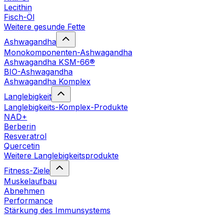
Lecithin
Fisch-Öl
Weitere gesunde Fette
Ashwagandha
Monokomponenten-Ashwagandha
Ashwagandha KSM-66®
BIO-Ashwagandha
Ashwagandha Komplex
Langlebigkeit
Langlebigkeits-Komplex-Produkte
NAD+
Berberin
Resveratrol
Quercetin
Weitere Langlebigkeitsprodukte
Fitness-Ziele
Muskelaufbau
Abnehmen
Performance
Stärkung des Immunsystems